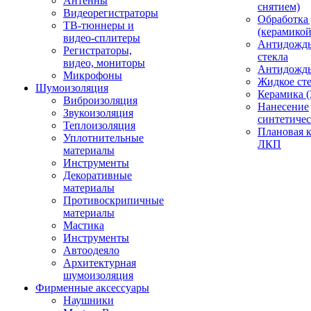
Антенны
снятием)
Видеорегистраторы
Обработка
ТВ-тюннеры и
(керамикой
видео-сплитеры
Антидождь
Регистраторы,
стекла
видео, мониторы
Антидождь 
Микрофоны
Жидкое сте
Шумоизоляция
Керамика (
Виброизоляция
Нанесение
Звукоизоляция
синтетичес
Теплоизоляция
Плановая 
Уплотнительные
ЛКП
материалы
Инструменты
Декоративные
материалы
Противоскрипичные
материалы
Мастика
Инструменты
Автоодеяло
Архитектурная
шумоизоляция
Фирменные аксессуары
Наушники