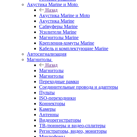
Акустика Marine и Moto
Назад
Акустика Marine и Moto
Акустика Marine
Сабвуферы Marine
Усилители Marine
Магнитолы Marine
Крепления-хомуты Marine
Кабель и комплектующие Marine
Автосигнализация
Магнитолы
Назад
Магнитолы
Магнитолы
Переходные рамки
Соединительные провода и адаптеры
Пульты
ISO-переходники
Коннекторы
Камеры
Антенны
Видеорегистраторы
ТВ-тюннеры и видео-сплитеры
Регистраторы, видео, мониторы
Микрофоны