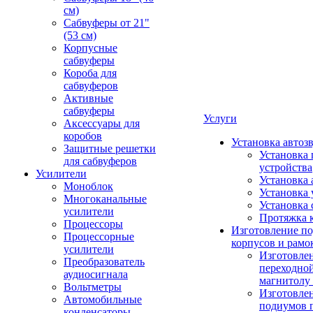
см)
Сабвуферы от 21"
(53 см)
Корпусные
сабвуферы
Короба для
сабвуферов
Активные
сабвуферы
Услуги
Аксессуары для
коробов
Установка автоз
Защитные решетки
Установка 
для сабвуферов
устройства
Усилители
Установка 
Моноблок
Установка 
Многоканальные
Установка 
усилители
Протяжка 
Процессоры
Изготовление п
Процессорные
корпусов и рамо
усилители
Изготовле
Преобразователь
переходно
аудиосигнала
магнитолу 
Вольтметры
Изготовле
Автомобильные
подиумов 
конденсаторы