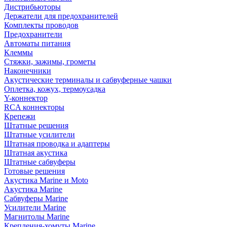
Дистрибьюторы
Держатели для предохранителей
Комплекты проводов
Предохранители
Автоматы питания
Клеммы
Стяжки, зажимы, грометы
Наконечники
Акустические терминалы и сабвуферные чашки
Оплетка, кожух, термоусадка
Y-коннектор
RCA коннекторы
Крепежи
Штатные решения
Штатные усилители
Штатная проводка и адаптеры
Штатная акустика
Штатные сабвуферы
Готовые решения
Акустика Marine и Moto
Акустика Marine
Сабвуферы Marine
Усилители Marine
Магнитолы Marine
Крепления-хомуты Marine