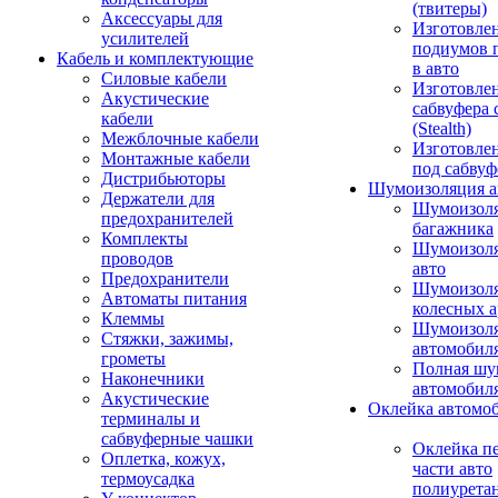
(твитеры)
Аксессуары для
Изготовле
усилителей
подиумов 
Кабель и комплектующие
в авто
Силовые кабели
Изготовлен
Акустические
сабвуфера 
кабели
(Stealth)
Межблочные кабели
Изготовле
Монтажные кабели
под сабвуф
Дистрибьюторы
Шумоизоляция а
Держатели для
Шумоизол
предохранителей
багажника
Комплекты
Шумоизол
проводов
авто
Предохранители
Шумоизоля
Автоматы питания
колесных а
Клеммы
Шумоизоля
Стяжки, зажимы,
автомобил
грометы
Полная шу
Наконечники
автомобил
Акустические
Оклейка автомо
терминалы и
сабвуферные чашки
Оклейка п
Оплетка, кожух,
части авто
термоусадка
полиурета