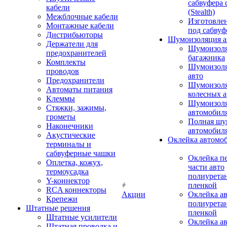
сабвуфера 
кабели
(Stealth)
Межблочные кабели
Изготовле
Монтажные кабели
под сабвуф
Дистрибьюторы
Шумоизоляция а
Держатели для
Шумоизол
предохранителей
багажника
Комплекты
Шумоизол
проводов
авто
Предохранители
Шумоизоля
Автоматы питания
колесных а
Клеммы
Шумоизоля
Стяжки, зажимы,
автомобил
грометы
Полная шу
Наконечники
автомобил
Акустические
Оклейка автомо
терминалы и
сабвуферные чашки
Оклейка п
Оплетка, кожух,
части авто
термоусадка
полиурета
Y-коннектор
пленкой
RCA коннекторы
Акции
Оклейка а
Крепежи
полиурета
Штатные решения
пленкой
Штатные усилители
Оклейка а
Штатная проводка и