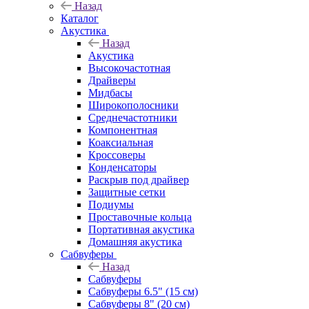
Назад
Каталог
Акустика
Назад
Акустика
Высокочастотная
Драйверы
Мидбасы
Широкополосники
Среднечастотники
Компонентная
Коаксиальная
Кроссоверы
Конденсаторы
Раскрыв под драйвер
Защитные сетки
Подиумы
Проставочные кольца
Портативная акустика
Домашняя акустика
Сабвуферы
Назад
Сабвуферы
Сабвуферы 6.5" (15 см)
Сабвуферы 8" (20 см)