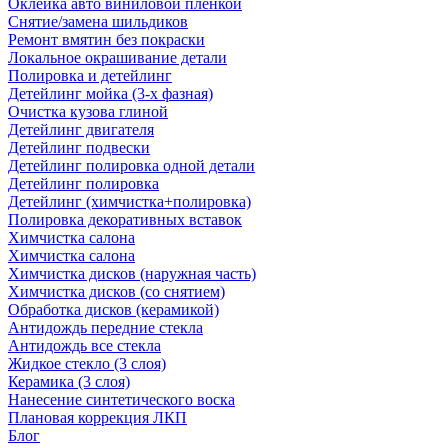
Оклейка авто виниловой пленкой
Снятие/замена шильдиков
Ремонт вмятин без покраски
Локальное окрашивание детали
Полировка и детейлинг
Детейлинг мойка (3-х фазная)
Очистка кузова глиной
Детейлинг двигателя
Детейлинг подвески
Детейлинг полировка одной детали
Детейлинг полировка
Детейлинг (химчистка+полировка)
Полировка декоративных вставок
Химчистка салона
Химчистка салона
Химчистка дисков (наружная часть)
Химчистка дисков (со снятием)
Обработка дисков (керамикой)
Антидождь передние стекла
Антидождь все стекла
Жидкое стекло (3 слоя)
Керамика (3 слоя)
Нанесение синтетического воска
Плановая коррекция ЛКП
Блог