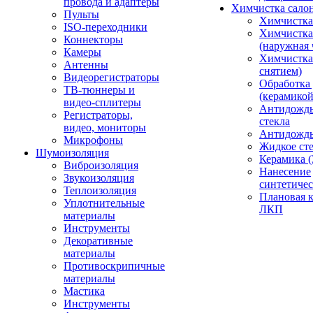
провода и адаптеры
Химчистка сало
Пульты
Химчистка
ISO-переходники
Химчистка
Коннекторы
(наружная 
Камеры
Химчистка 
Антенны
снятием)
Видеорегистраторы
Обработка
ТВ-тюннеры и
(керамикой
видео-сплитеры
Антидождь
Регистраторы,
стекла
видео, мониторы
Антидождь 
Микрофоны
Жидкое сте
Шумоизоляция
Керамика (
Виброизоляция
Нанесение
Звукоизоляция
синтетичес
Теплоизоляция
Плановая 
Уплотнительные
ЛКП
материалы
Инструменты
Декоративные
материалы
Противоскрипичные
материалы
Мастика
Инструменты