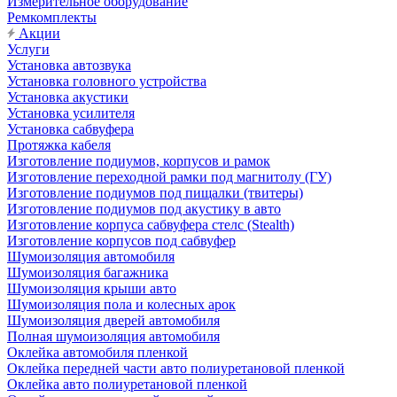
Измерительное оборудование
Ремкомплекты
Акции
Услуги
Установка автозвука
Установка головного устройства
Установка акустики
Установка усилителя
Установка сабвуфера
Протяжка кабеля
Изготовление подиумов, корпусов и рамок
Изготовление переходной рамки под магнитолу (ГУ)
Изготовление подиумов под пищалки (твитеры)
Изготовление подиумов под акустику в авто
Изготовление корпуса сабвуфера стелс (Stealth)
Изготовление корпусов под сабвуфер
Шумоизоляция автомобиля
Шумоизоляция багажника
Шумоизоляция крыши авто
Шумоизоляция пола и колесных арок
Шумоизоляция дверей автомобиля
Полная шумоизоляция автомобиля
Оклейка автомобиля пленкой
Оклейка передней части авто полиуретановой пленкой
Оклейка авто полиуретановой пленкой