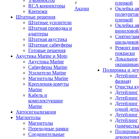
Y-коннектор
пленкой
RCA коннекторы
Акции
Оклейка а
Крепежи
полиурета
Штатные решения
пленкой
Штатные усилители
Оклейка а
Штатная проводка и
виниловой
адаптеры
Снятие/зам
Штатная акустика
шильдиков
Штатные сабвуферы
Ремонт вмя
Готовые решения
покраски
Акустика Marine и Moto
Локальное
Акустика Marine
окрашиван
Сабвуферы Marine
Полировка и де
Усилители Marine
Детейлинг 
Магнитолы Marine
фазная)
Крепления-хомуты
Очистка ку
Marine
Детейлинг 
Кабель и
Детейлинг
комплектующие
Детейлинг
Marine
одной дета
Автосигнализация
Детейлинг
Магнитолы
Детейлинг
Магнитолы
(химчистк
Переходные рамки
Полировка
Соединительные
декоративн