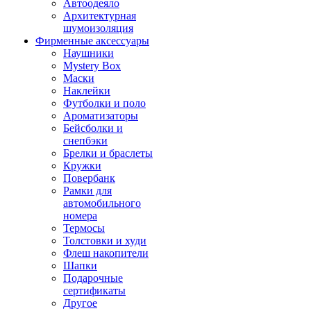
Автоодеяло
Архитектурная
шумоизоляция
Фирменные аксессуары
Наушники
Mystery Box
Маски
Наклейки
Футболки и поло
Ароматизаторы
Бейсболки и
снепбэки
Брелки и браслеты
Кружки
Повербанк
Рамки для
автомобильного
номера
Термосы
Толстовки и худи
Флеш накопители
Шапки
Подарочные
сертификаты
Другое