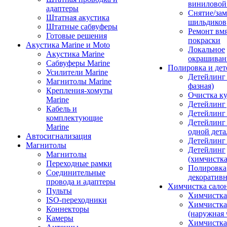
виниловой
адаптеры
Снятие/зам
Штатная акустика
шильдиков
Штатные сабвуферы
Ремонт вмя
Готовые решения
покраски
Акустика Marine и Moto
Локальное
Акустика Marine
окрашиван
Сабвуферы Marine
Полировка и де
Усилители Marine
Детейлинг 
Магнитолы Marine
фазная)
Крепления-хомуты
Очистка ку
Marine
Детейлинг 
Кабель и
Детейлинг
комплектующие
Детейлинг
Marine
одной дета
Автосигнализация
Детейлинг
Магнитолы
Детейлинг
Магнитолы
(химчистк
Переходные рамки
Полировка
Соединительные
декоративн
провода и адаптеры
Химчистка сало
Пульты
Химчистка
ISO-переходники
Химчистка
Коннекторы
(наружная 
Камеры
Химчистка 