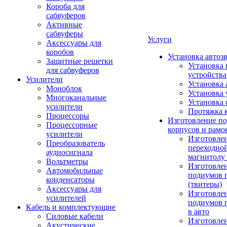
Короба для
сабвуферов
Активные
сабвуферы
Услуги
Аксессуары для
коробов
Установка автоз
Защитные решетки
Установка 
для сабвуферов
устройства
Усилители
Установка 
Моноблок
Установка 
Многоканальные
Установка 
усилители
Протяжка 
Процессоры
Изготовление п
Процессорные
корпусов и рамо
усилители
Изготовле
Преобразователь
переходно
аудиосигнала
магнитолу 
Вольтметры
Изготовле
Автомобильные
подиумов 
конденсаторы
(твитеры)
Аксессуары для
Изготовле
усилителей
подиумов 
Кабель и комплектующие
в авто
Силовые кабели
Изготовлен
Акустические