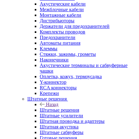
Акустические кабели
Межблочные кабели
Монтажные кабели
Дистрибьюторы
Держатели для предохранителей
Комплекты проводов
Предохранители
Автоматы питания
Клеммы
Стяжки, зажимы, грометы
Наконечники
Акустические терминалы и сабвуферные
чашки
Оплетка, кожух, термоусадка
Y-коннектор
RCA коннекторы
Крепежи
Штатные решения
Назад
Штатные решения
Штатные усилители
Штатная проводка и адаптеры
Штатная акустика
Штатные сабвуферы
Готовые решения