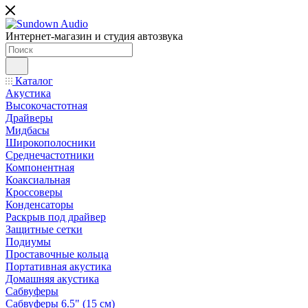
Интернет-магазин и студия автозвука
Каталог
Акустика
Высокочастотная
Драйверы
Мидбасы
Широкополосники
Среднечастотники
Компонентная
Коаксиальная
Кроссоверы
Конденсаторы
Раскрыв под драйвер
Защитные сетки
Подиумы
Проставочные кольца
Портативная акустика
Домашняя акустика
Сабвуферы
Сабвуферы 6.5" (15 см)