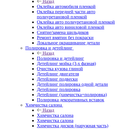
Назад
Оклейка автомобиля пленкой
Оклейка передней части авто
полиуретановой пленкой
Оклейка авто полиуретановой пленкой
Оклейка авто виниловой пленкой
Снятие/замена шильдиков
Ремонт вмятин без покраски
Локальное окрашивание детали
Полировка и детейлинг
Назад
Полировка и детейлинг
Детейлинг мойка (3-х фазная)
Очистка кузова глиной
Детейлинг двигателя
Детейлинг подвески
Детейлинг полировка одной детали
Детейлинг полировка
Детейлинг (химчистка+полировка)
Полировка декоративных вставок
Химчистка салона
Назад
Химчистка салона
Химчистка салона
Химчистка дисков (наружная часть)