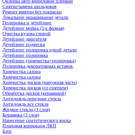
Оклейка авто виниловой пленкой
Снятие/замена шильдиков
Ремонт вмятин без покраски
Локальное окрашивание детали
Полировка и детейлинг
Детейлинг мойка (3-х фазная)
Очистка кузова глиной
Детейлинг двигателя
Детейлинг подвески
Детейлинг полировка одной детали
Детейлинг полировка
Детейлинг (химчистка+полировка)
Полировка декоративных вставок
Химчистка салона
Химчистка салона
Химчистка дисков (наружная часть)
Химчистка дисков (со снятием)
Обработка дисков (керамикой)
Антидождь передние стекла
Антидождь все стекла
Жидкое стекло (3 слоя)
Керамика (3 слоя)
Нанесение синтетического воска
Плановая коррекция ЛКП
Блог