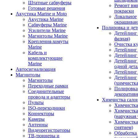
Штатные сабвуферы
Ремонт вмя
Готовые решения
покраски
Акустика Marine и Moto
Локальное
Акустика Marine
окрашиван
Сабвуферы Marine
Полировка и де
Усилители Marine
Детейлинг 
Магнитолы Marine
фазная)
Крепления-хомуты
Очистка ку
Marine
Детейлинг 
Кабель и
Детейлинг
комплектующие
Детейлинг
Marine
одной дета
Автосигнализация
Детейлинг
Магнитолы
Детейлинг
Магнитолы
(химчистк
Переходные рамки
Полировка
Соединительные
декоративн
провода и адаптеры
Химчистка сало
Пульты
Химчистка
ISO-переходники
Химчистка
Коннекторы
(наружная 
Камеры
Химчистка 
Антенны
снятием)
Видеорегистраторы
Обработка
ТВ-тюннеры и