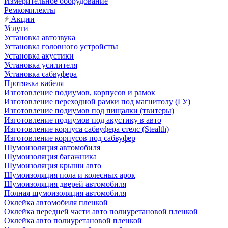
Измерительное оборудование
Ремкомплекты
Акции
Услуги
Установка автозвука
Установка головного устройства
Установка акустики
Установка усилителя
Установка сабвуфера
Протяжка кабеля
Изготовление подиумов, корпусов и рамок
Изготовление переходной рамки под магнитолу (ГУ)
Изготовление подиумов под пищалки (твитеры)
Изготовление подиумов под акустику в авто
Изготовление корпуса сабвуфера стелс (Stealth)
Изготовление корпусов под сабвуфер
Шумоизоляция автомобиля
Шумоизоляция багажника
Шумоизоляция крыши авто
Шумоизоляция пола и колесных арок
Шумоизоляция дверей автомобиля
Полная шумоизоляция автомобиля
Оклейка автомобиля пленкой
Оклейка передней части авто полиуретановой пленкой
Оклейка авто полиуретановой пленкой