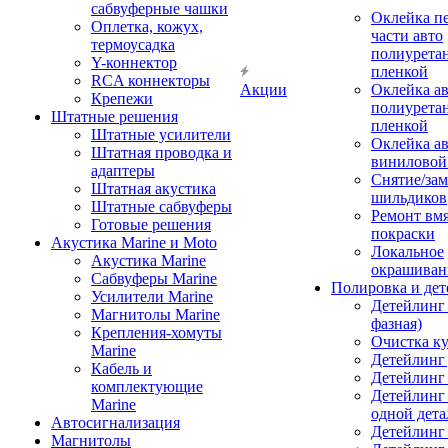
сабвуферные чашки
Оклейка п
Оплетка, кожух,
части авто
термоусадка
полиурета
Y-коннектор
пленкой
RCA коннекторы
Акции
Оклейка а
Крепежи
полиурета
Штатные решения
пленкой
Штатные усилители
Оклейка а
Штатная проводка и
виниловой
адаптеры
Снятие/зам
Штатная акустика
шильдиков
Штатные сабвуферы
Ремонт вмя
Готовые решения
покраски
Акустика Marine и Moto
Локальное
Акустика Marine
окрашиван
Сабвуферы Marine
Полировка и де
Усилители Marine
Детейлинг 
Магнитолы Marine
фазная)
Крепления-хомуты
Очистка ку
Marine
Детейлинг 
Кабель и
Детейлинг
комплектующие
Детейлинг
Marine
одной дета
Автосигнализация
Детейлинг
Магнитолы