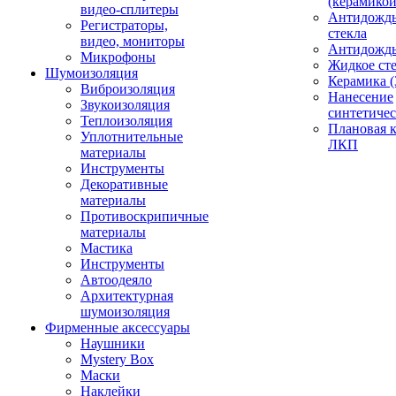
(керамикой
видео-сплитеры
Антидождь
Регистраторы,
стекла
видео, мониторы
Антидождь 
Микрофоны
Жидкое сте
Шумоизоляция
Керамика (
Виброизоляция
Нанесение
Звукоизоляция
синтетичес
Теплоизоляция
Плановая 
Уплотнительные
ЛКП
материалы
Инструменты
Декоративные
материалы
Противоскрипичные
материалы
Мастика
Инструменты
Автоодеяло
Архитектурная
шумоизоляция
Фирменные аксессуары
Наушники
Mystery Box
Маски
Наклейки