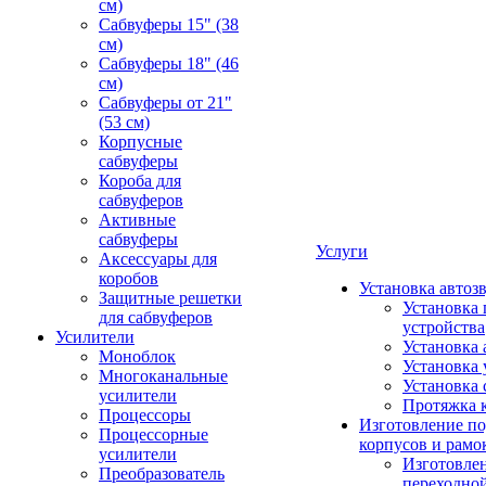
см)
Сабвуферы 15" (38
см)
Сабвуферы 18" (46
см)
Сабвуферы от 21"
(53 см)
Корпусные
сабвуферы
Короба для
сабвуферов
Активные
сабвуферы
Услуги
Аксессуары для
коробов
Установка автоз
Защитные решетки
Установка 
для сабвуферов
устройства
Усилители
Установка 
Моноблок
Установка 
Многоканальные
Установка 
усилители
Протяжка 
Процессоры
Изготовление п
Процессорные
корпусов и рамо
усилители
Изготовле
Преобразователь
переходно