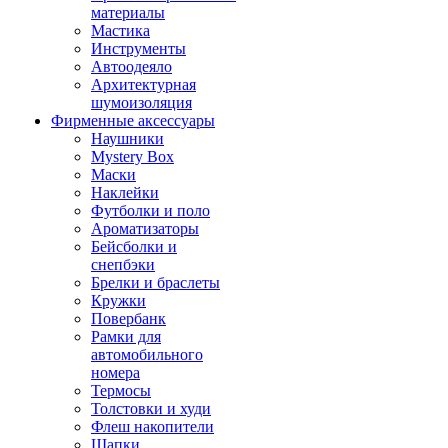
материалы
Мастика
Инструменты
Автоодеяло
Архитектурная
шумоизоляция
Фирменные аксессуары
Наушники
Mystery Box
Маски
Наклейки
Футболки и поло
Ароматизаторы
Бейсболки и
снепбэки
Брелки и браслеты
Кружки
Повербанк
Рамки для
автомобильного
номера
Термосы
Толстовки и худи
Флеш накопители
Шапки