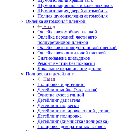
Шумоизоляция крыши авто
Шумоизоляция пола и колесных арок
Шумоизоляция дверей автомобиля
Полная шумоизоляция автомобиля
Оклейка автомобиля пленкой
Назад
Оклейка автомобиля пленкой
Оклейка передней части авто
полиуретановой пленкой
Оклейка авто полиуретановой пленкой
Оклейка авто виниловой пленкой
Снятие/замена шильдиков
Ремонт вмятин без покраски
Локальное окрашивание детали
Полировка и детейлинг
Назад
Полировка и детейлинг
Детейлинг мойка (3-х фазная)
Очистка кузова глиной
Детейлинг двигателя
Детейлинг подвески
Детейлинг полировка одной детали
Детейлинг полировка
Детейлинг (химчистка+полировка)
Полировка декоративных вставок