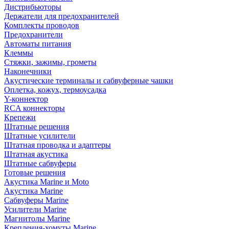
Дистрибьюторы
Держатели для предохранителей
Комплекты проводов
Предохранители
Автоматы питания
Клеммы
Стяжки, зажимы, грометы
Наконечники
Акустические терминалы и сабвуферные чашки
Оплетка, кожух, термоусадка
Y-коннектор
RCA коннекторы
Крепежи
Штатные решения
Штатные усилители
Штатная проводка и адаптеры
Штатная акустика
Штатные сабвуферы
Готовые решения
Акустика Marine и Moto
Акустика Marine
Сабвуферы Marine
Усилители Marine
Магнитолы Marine
Крепления-хомуты Marine