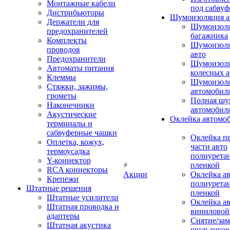
Монтажные кабели
под сабвуф
Дистрибьюторы
Шумоизоляция а
Держатели для
Шумоизол
предохранителей
багажника
Комплекты
Шумоизол
проводов
авто
Предохранители
Шумоизоля
Автоматы питания
колесных а
Клеммы
Шумоизоля
Стяжки, зажимы,
автомобил
грометы
Полная шу
Наконечники
автомобил
Акустические
Оклейка автомо
терминалы и
сабвуферные чашки
Оклейка п
Оплетка, кожух,
части авто
термоусадка
полиурета
Y-коннектор
пленкой
RCA коннекторы
Акции
Оклейка а
Крепежи
полиурета
Штатные решения
пленкой
Штатные усилители
Оклейка а
Штатная проводка и
виниловой
адаптеры
Снятие/зам
Штатная акустика
шильдиков