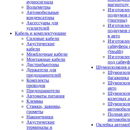
аудиосигнала
магнитолу 
Вольтметры
Изготовле
Автомобильные
подиумов 
конденсаторы
(твитеры)
Аксессуары для
Изготовле
усилителей
подиумов 
Кабель и комплектующие
в авто
Силовые кабели
Изготовлен
Акустические
сабвуфера 
кабели
(Stealth)
Межблочные кабели
Изготовле
Монтажные кабели
под сабвуф
Дистрибьюторы
Шумоизоляция а
Держатели для
Шумоизол
предохранителей
багажника
Комплекты
Шумоизол
проводов
авто
Предохранители
Шумоизоля
Автоматы питания
колесных а
Клеммы
Шумоизоля
Стяжки, зажимы,
автомобил
грометы
Полная шу
Наконечники
автомобил
Акустические
Оклейка автомо
терминалы и