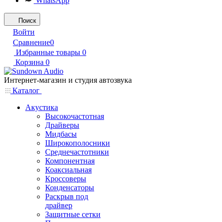
WhatsApp
Поиск
Войти
Сравнение
0
Избранные товары
0
Корзина
0
Интернет-магазин и студия автозвука
Каталог
Акустика
Высокочастотная
Драйверы
Мидбасы
Широкополосники
Среднечастотники
Компонентная
Коаксиальная
Кроссоверы
Конденсаторы
Раскрыв под
драйвер
Защитные сетки