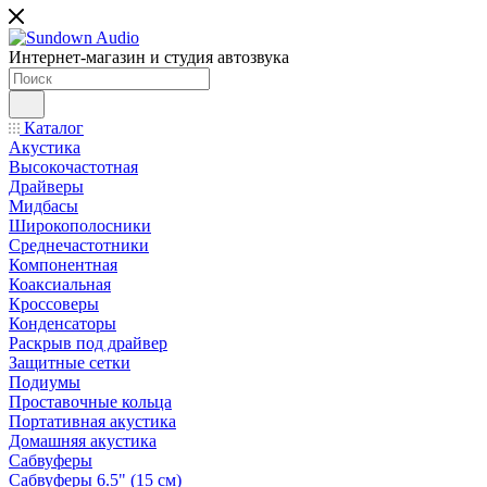
Интернет-магазин и студия автозвука
Каталог
Акустика
Высокочастотная
Драйверы
Мидбасы
Широкополосники
Среднечастотники
Компонентная
Коаксиальная
Кроссоверы
Конденсаторы
Раскрыв под драйвер
Защитные сетки
Подиумы
Проставочные кольца
Портативная акустика
Домашняя акустика
Сабвуферы
Сабвуферы 6.5" (15 см)