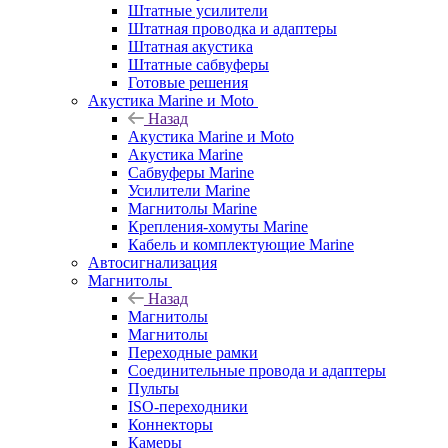
Штатные усилители
Штатная проводка и адаптеры
Штатная акустика
Штатные сабвуферы
Готовые решения
Акустика Marine и Moto
Назад
Акустика Marine и Moto
Акустика Marine
Сабвуферы Marine
Усилители Marine
Магнитолы Marine
Крепления-хомуты Marine
Кабель и комплектующие Marine
Автосигнализация
Магнитолы
Назад
Магнитолы
Магнитолы
Переходные рамки
Соединительные провода и адаптеры
Пульты
ISO-переходники
Коннекторы
Камеры