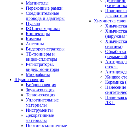
Детейлинг
Магнитолы
(химчистк
Переходные рамки
Полировка
Соединительные
декоративн
провода и адаптеры
Химчистка сало
Пульты
Химчистка
ISO-переходники
Химчистка
Коннекторы
(наружная 
Камеры
Химчистка 
Антенны
снятием)
Видеорегистраторы
Обработка
ТВ-тюннеры и
(керамикой
видео-сплитеры
Антидождь
Регистраторы,
стекла
видео, мониторы
Антидождь 
Микрофоны
Жидкое сте
Шумоизоляция
Керамика (
Виброизоляция
Нанесение
Звукоизоляция
синтетичес
Теплоизоляция
Плановая 
Уплотнительные
ЛКП
материалы
Инструменты
Декоративные
материалы
Противоскрипичные