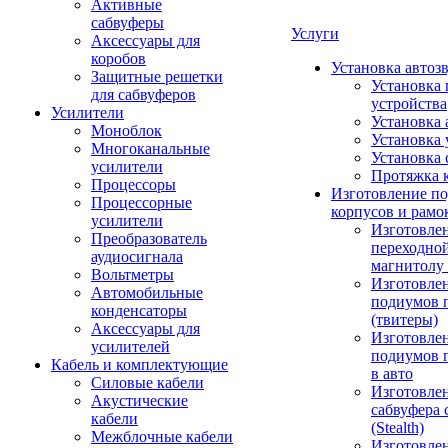
Активные
сабвуферы
Услуги
Аксессуары для
коробов
Установка автоз
Защитные решетки
Установка 
для сабвуферов
устройства
Усилители
Установка 
Моноблок
Установка 
Многоканальные
Установка 
усилители
Протяжка 
Процессоры
Изготовление п
Процессорные
корпусов и рамо
усилители
Изготовле
Преобразователь
переходно
аудиосигнала
магнитолу 
Вольтметры
Изготовле
Автомобильные
подиумов 
конденсаторы
(твитеры)
Аксессуары для
Изготовле
усилителей
подиумов 
Кабель и комплектующие
в авто
Силовые кабели
Изготовлен
Акустические
сабвуфера 
кабели
(Stealth)
Межблочные кабели
Изготовле