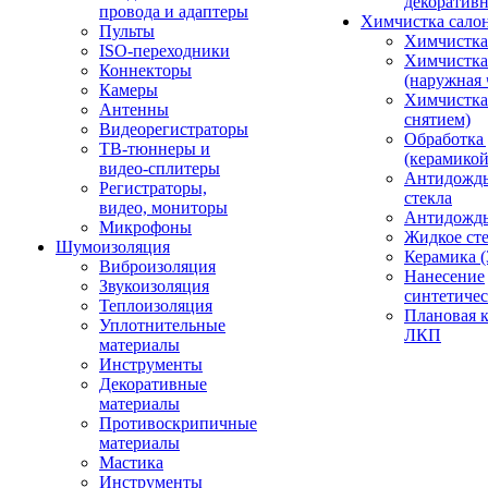
декоративн
провода и адаптеры
Химчистка сало
Пульты
Химчистка
ISO-переходники
Химчистка
Коннекторы
(наружная 
Камеры
Химчистка 
Антенны
снятием)
Видеорегистраторы
Обработка
ТВ-тюннеры и
(керамикой
видео-сплитеры
Антидождь
Регистраторы,
стекла
видео, мониторы
Антидождь 
Микрофоны
Жидкое сте
Шумоизоляция
Керамика (
Виброизоляция
Нанесение
Звукоизоляция
синтетичес
Теплоизоляция
Плановая 
Уплотнительные
ЛКП
материалы
Инструменты
Декоративные
материалы
Противоскрипичные
материалы
Мастика
Инструменты