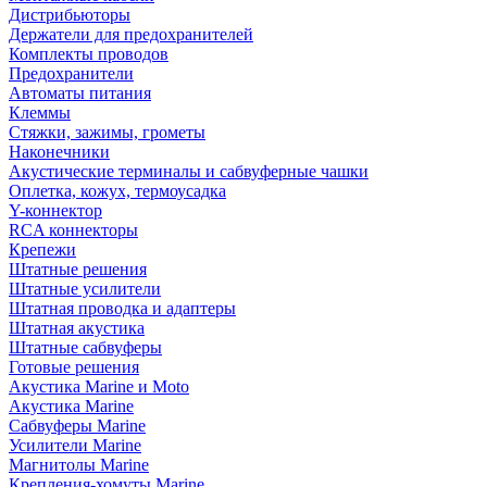
Дистрибьюторы
Держатели для предохранителей
Комплекты проводов
Предохранители
Автоматы питания
Клеммы
Стяжки, зажимы, грометы
Наконечники
Акустические терминалы и сабвуферные чашки
Оплетка, кожух, термоусадка
Y-коннектор
RCA коннекторы
Крепежи
Штатные решения
Штатные усилители
Штатная проводка и адаптеры
Штатная акустика
Штатные сабвуферы
Готовые решения
Акустика Marine и Moto
Акустика Marine
Сабвуферы Marine
Усилители Marine
Магнитолы Marine
Крепления-хомуты Marine