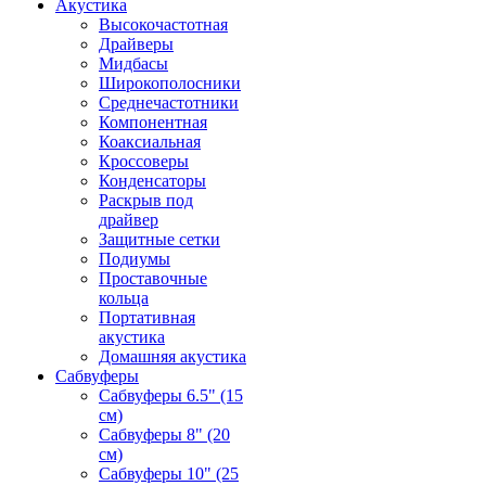
Акустика
Высокочастотная
Драйверы
Мидбасы
Широкополосники
Среднечастотники
Компонентная
Коаксиальная
Кроссоверы
Конденсаторы
Раскрыв под
драйвер
Защитные сетки
Подиумы
Проставочные
кольца
Портативная
акустика
Домашняя акустика
Сабвуферы
Сабвуферы 6.5" (15
см)
Сабвуферы 8" (20
см)
Сабвуферы 10" (25