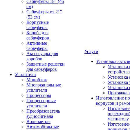
Сабвуферы 18" (46
см)
Сабвуферы от 21"
(53 см)
Корпусные
сабвуферы
Короба для
сабвуферов
Активные
сабвуферы
Услуги
Аксессуары для
коробов
Установка автоз
Защитные решетки
Установка 
для сабвуферов
устройства
Усилители
Установка 
Моноблок
Установка 
Многоканальные
Установка 
усилители
Протяжка 
Процессоры
Изготовление п
Процессорные
корпусов и рамо
усилители
Изготовле
Преобразователь
переходно
аудиосигнала
магнитолу 
Вольтметры
Изготовле
Автомобильные
подиумов 