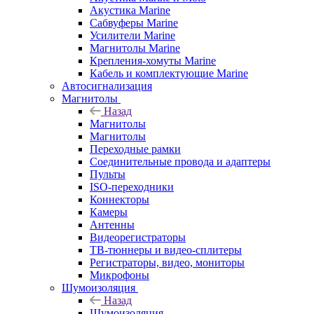
Акустика Marine
Сабвуферы Marine
Усилители Marine
Магнитолы Marine
Крепления-хомуты Marine
Кабель и комплектующие Marine
Автосигнализация
Магнитолы
Назад
Магнитолы
Магнитолы
Переходные рамки
Соединительные провода и адаптеры
Пульты
ISO-переходники
Коннекторы
Камеры
Антенны
Видеорегистраторы
ТВ-тюннеры и видео-сплитеры
Регистраторы, видео, мониторы
Микрофоны
Шумоизоляция
Назад
Шумоизоляция