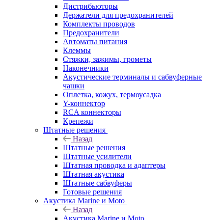
Дистрибьюторы
Держатели для предохранителей
Комплекты проводов
Предохранители
Автоматы питания
Клеммы
Стяжки, зажимы, грометы
Наконечники
Акустические терминалы и сабвуферные
чашки
Оплетка, кожух, термоусадка
Y-коннектор
RCA коннекторы
Крепежи
Штатные решения
Назад
Штатные решения
Штатные усилители
Штатная проводка и адаптеры
Штатная акустика
Штатные сабвуферы
Готовые решения
Акустика Marine и Moto
Назад
Акустика Marine и Moto