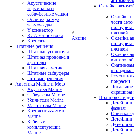
автомобил
Акустические
Оклейка автомо
терминалы и
сабвуферные чашки
Оклейка п
Оплетка, кожух,
части авто
термоусадка
полиурета
Y-коннектор
пленкой
RCA коннекторы
Акции
Оклейка а
Крепежи
полиурета
Штатные решения
пленкой
Штатные усилители
Оклейка а
Штатная проводка и
виниловой
адаптеры
Снятие/зам
Штатная акустика
шильдиков
Штатные сабвуферы
Ремонт вмя
Готовые решения
покраски
Акустика Marine и Moto
Локальное
Акустика Marine
окрашиван
Сабвуферы Marine
Полировка и де
Усилители Marine
Детейлинг 
Магнитолы Marine
фазная)
Крепления-хомуты
Очистка ку
Marine
Детейлинг 
Кабель и
Детейлинг
комплектующие
Детейлинг
Marine