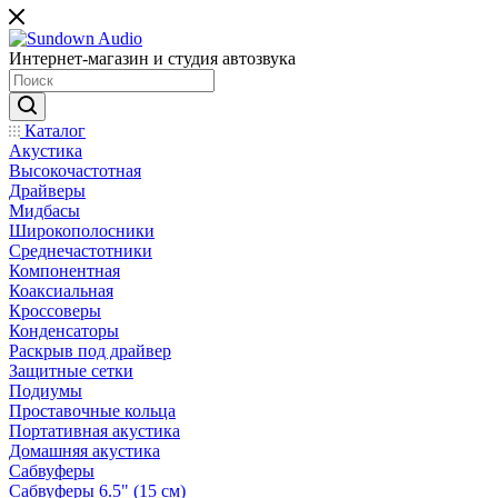
Интернет-магазин и студия автозвука
Каталог
Акустика
Высокочастотная
Драйверы
Мидбасы
Широкополосники
Среднечастотники
Компонентная
Коаксиальная
Кроссоверы
Конденсаторы
Раскрыв под драйвер
Защитные сетки
Подиумы
Проставочные кольца
Портативная акустика
Домашняя акустика
Сабвуферы
Сабвуферы 6.5" (15 см)