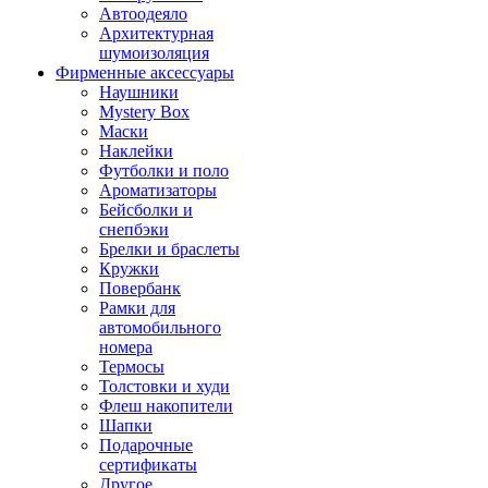
Автоодеяло
Архитектурная
шумоизоляция
Фирменные аксессуары
Наушники
Mystery Box
Маски
Наклейки
Футболки и поло
Ароматизаторы
Бейсболки и
снепбэки
Брелки и браслеты
Кружки
Повербанк
Рамки для
автомобильного
номера
Термосы
Толстовки и худи
Флеш накопители
Шапки
Подарочные
сертификаты
Другое