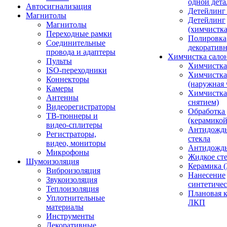
одной дета
Автосигнализация
Детейлинг
Магнитолы
Детейлинг
Магнитолы
(химчистк
Переходные рамки
Полировка
Соединительные
декоративн
провода и адаптеры
Химчистка сало
Пульты
Химчистка
ISO-переходники
Химчистка
Коннекторы
(наружная 
Камеры
Химчистка 
Антенны
снятием)
Видеорегистраторы
Обработка
ТВ-тюннеры и
(керамикой
видео-сплитеры
Антидождь
Регистраторы,
стекла
видео, мониторы
Антидождь 
Микрофоны
Жидкое сте
Шумоизоляция
Керамика (
Виброизоляция
Нанесение
Звукоизоляция
синтетичес
Теплоизоляция
Плановая 
Уплотнительные
ЛКП
материалы
Инструменты
Декоративные