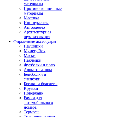
материалы
Противоскрипичные
материалы
Мастика
Инструменты
Автоодеяло
Архитектурная
шумоизоляция
Фирменные аксессуары
Наушники
Mystery Box
Маски
Наклейки
Футболки и поло
Ароматизаторы
Бейсболки и
снепбэки
Брелки и браслеты
Кружки
Повербанк
Рамки для
автомобильного
номера
Термосы
Толстовки и худи