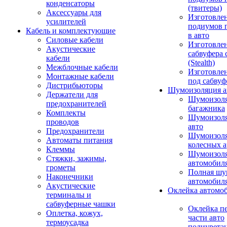
конденсаторы
(твитеры)
Аксессуары для
Изготовле
усилителей
подиумов 
Кабель и комплектующие
в авто
Силовые кабели
Изготовлен
Акустические
сабвуфера 
кабели
(Stealth)
Межблочные кабели
Изготовле
Монтажные кабели
под сабвуф
Дистрибьюторы
Шумоизоляция а
Держатели для
Шумоизол
предохранителей
багажника
Комплекты
Шумоизол
проводов
авто
Предохранители
Шумоизоля
Автоматы питания
колесных а
Клеммы
Шумоизоля
Стяжки, зажимы,
автомобил
грометы
Полная шу
Наконечники
автомобил
Акустические
Оклейка автомо
терминалы и
сабвуферные чашки
Оклейка п
Оплетка, кожух,
части авто
термоусадка
полиурета