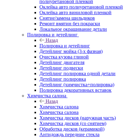
полиуретановой пленкой
Оклейка авто полиуретановой пленкой
Оклейка авто виниловой пленкой
Снятие/замена шильдиков
Ремонт вмятин без покраски
Локальное окрашивание детали
Полировка и детейлинг
Назад
Полировка и детейлинг
Детейлинг мойка (3-х фазная)
Очистка кузова глиной
Детейлинг двигателя
Детейлинг подвески
Детейлинг полировка одной детали
Детейлинг полировка
Детейлинг (химчистка+полировка)
Полировка декоративных вставок
Химчистка салона
Назад
Химчистка салона
Химчистка салона
Химчистка дисков (наружная часть)
Химчистка дисков (со снятием)
Обработка дисков (керамикой)
Антидождь передние стекла