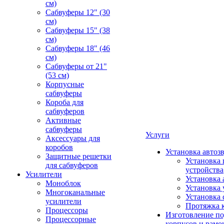
см)
Сабвуферы 12" (30
см)
Сабвуферы 15" (38
см)
Сабвуферы 18" (46
см)
Сабвуферы от 21"
(53 см)
Корпусные
сабвуферы
Короба для
сабвуферов
Активные
сабвуферы
Услуги
Аксессуары для
коробов
Установка автоз
Защитные решетки
Установка 
для сабвуферов
устройства
Усилители
Установка 
Моноблок
Установка 
Многоканальные
Установка 
усилители
Протяжка 
Процессоры
Изготовление п
Процессорные
корпусов и рамо