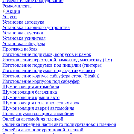
Измерительное оборудование
Ремкомплекты
Акции
Услуги
Установка автозвука
Установка головного устройства
Установка акустики
Установка усилителя
Установка сабвуфера
Протяжка кабеля
Изготовление подиумов, корпусов и рамок
Изготовление переходной рамки под магнитолу (ГУ)
Изготовление подиумов под пищалки (твитеры)
Изготовление подиумов под акустику в авто
Изготовление корпуса сабвуфера стелс (Stealth)
Изготовление корпусов под сабвуфер
Шумоизоляция автомобиля
Шумоизоляция багажника
Шумоизоляция крыши авто
Шумоизоляция пола и колесных арок
Шумоизоляция дверей автомобиля
Полная шумоизоляция автомобиля
Оклейка автомобиля пленкой
Оклейка передней части авто полиуретановой пленкой
Оклейка авто полиуретановой пленкой