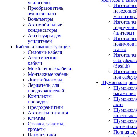
усилители
Изготовле
Преобразователь
переходно
аудиосигнала
магнитолу 
Вольтметры
Изготовле
Автомобильные
подиумов 
конденсаторы
(твитеры)
Аксессуары для
Изготовле
усилителей
подиумов 
Кабель и комплектующие
в авто
Силовые кабели
Изготовлен
Акустические
сабвуфера 
кабели
(Stealth)
Межблочные кабели
Изготовле
Монтажные кабели
под сабвуф
Дистрибьюторы
Шумоизоляция а
Держатели для
Шумоизол
предохранителей
багажника
Комплекты
Шумоизол
проводов
авто
Предохранители
Шумоизоля
Автоматы питания
колесных а
Клеммы
Шумоизоля
Стяжки, зажимы,
автомобил
грометы
Полная шу
Наконечники