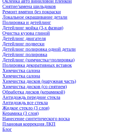
Оклейка авто виниловой пленкой
Снятие/замена шильдиков
Ремонт вмятин без покраски
Локальное окрашивание детали
Полировка и детейлинг
Детейлинг мойка (3-х фазная)
Очистка кузова глиной
Детейлинг двигателя
Детейлинг подвески
Детейлинг полировка одной детали
Детейлинг полировка
Детейлинг (химчистка+полировка)
Полировка декоративных вставок
Химчистка салона
Химчистка салона
Химчистка дисков (наружная часть)
Химчистка дисков (со снятием)
Обработка дисков (керамикой)
Антидождь передние стекла
Антидождь все стекла
Жидкое стекло (3 слоя)
Керамика (3 слоя)
Нанесение синтетического воска
Плановая коррекция ЛКП
Блог