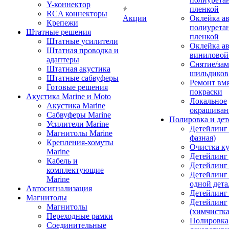
Y-коннектор
пленкой
RCA коннекторы
Акции
Оклейка а
Крепежи
полиурета
Штатные решения
пленкой
Штатные усилители
Оклейка а
Штатная проводка и
виниловой
адаптеры
Снятие/зам
Штатная акустика
шильдиков
Штатные сабвуферы
Ремонт вмя
Готовые решения
покраски
Акустика Marine и Moto
Локальное
Акустика Marine
окрашиван
Сабвуферы Marine
Полировка и де
Усилители Marine
Детейлинг 
Магнитолы Marine
фазная)
Крепления-хомуты
Очистка ку
Marine
Детейлинг 
Кабель и
Детейлинг
комплектующие
Детейлинг
Marine
одной дета
Автосигнализация
Детейлинг
Магнитолы
Детейлинг
Магнитолы
(химчистк
Переходные рамки
Полировка
Соединительные