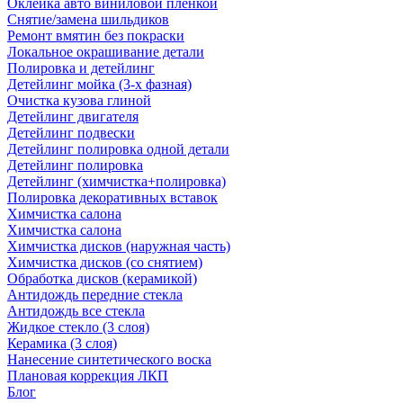
Оклейка авто виниловой пленкой
Снятие/замена шильдиков
Ремонт вмятин без покраски
Локальное окрашивание детали
Полировка и детейлинг
Детейлинг мойка (3-х фазная)
Очистка кузова глиной
Детейлинг двигателя
Детейлинг подвески
Детейлинг полировка одной детали
Детейлинг полировка
Детейлинг (химчистка+полировка)
Полировка декоративных вставок
Химчистка салона
Химчистка салона
Химчистка дисков (наружная часть)
Химчистка дисков (со снятием)
Обработка дисков (керамикой)
Антидождь передние стекла
Антидождь все стекла
Жидкое стекло (3 слоя)
Керамика (3 слоя)
Нанесение синтетического воска
Плановая коррекция ЛКП
Блог