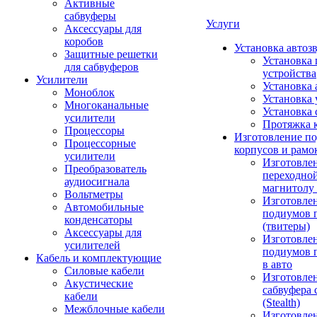
Активные
сабвуферы
Услуги
Аксессуары для
коробов
Установка автоз
Защитные решетки
Установка 
для сабвуферов
устройства
Усилители
Установка 
Моноблок
Установка 
Многоканальные
Установка 
усилители
Протяжка 
Процессоры
Изготовление п
Процессорные
корпусов и рамо
усилители
Изготовле
Преобразователь
переходно
аудиосигнала
магнитолу 
Вольтметры
Изготовле
Автомобильные
подиумов 
конденсаторы
(твитеры)
Аксессуары для
Изготовле
усилителей
подиумов 
Кабель и комплектующие
в авто
Силовые кабели
Изготовлен
Акустические
сабвуфера 
кабели
(Stealth)
Межблочные кабели
Изготовле