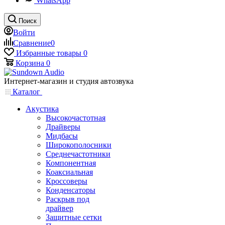
WhatsApp
Поиск
Войти
Сравнение
0
Избранные товары
0
Корзина
0
Интернет-магазин и студия автозвука
Каталог
Акустика
Высокочастотная
Драйверы
Мидбасы
Широкополосники
Среднечастотники
Компонентная
Коаксиальная
Кроссоверы
Конденсаторы
Раскрыв под
драйвер
Защитные сетки