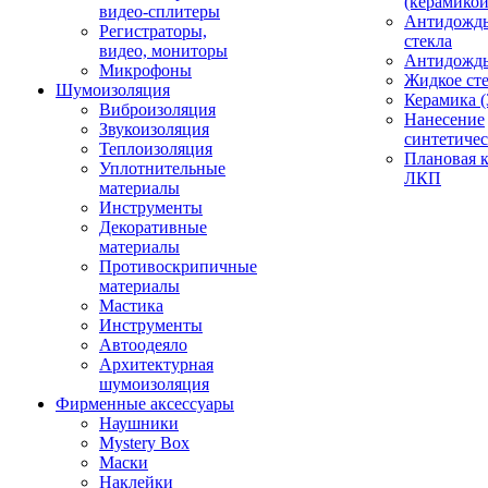
(керамикой
видео-сплитеры
Антидождь
Регистраторы,
стекла
видео, мониторы
Антидождь 
Микрофоны
Жидкое сте
Шумоизоляция
Керамика (
Виброизоляция
Нанесение
Звукоизоляция
синтетичес
Теплоизоляция
Плановая 
Уплотнительные
ЛКП
материалы
Инструменты
Декоративные
материалы
Противоскрипичные
материалы
Мастика
Инструменты
Автоодеяло
Архитектурная
шумоизоляция
Фирменные аксессуары
Наушники
Mystery Box
Маски
Наклейки