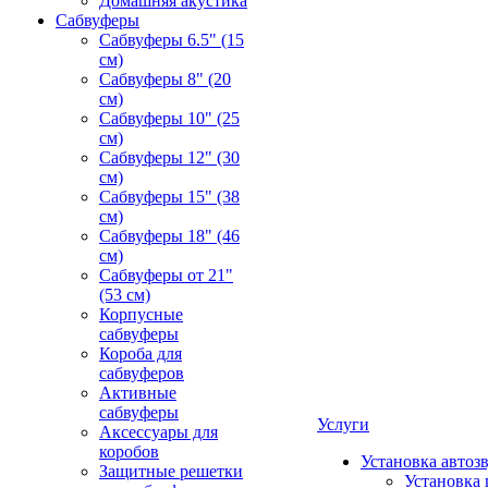
Домашняя акустика
Сабвуферы
Сабвуферы 6.5" (15
см)
Сабвуферы 8" (20
см)
Сабвуферы 10" (25
см)
Сабвуферы 12" (30
см)
Сабвуферы 15" (38
см)
Сабвуферы 18" (46
см)
Сабвуферы от 21"
(53 см)
Корпусные
сабвуферы
Короба для
сабвуферов
Активные
сабвуферы
Услуги
Аксессуары для
коробов
Установка автоз
Защитные решетки
Установка 