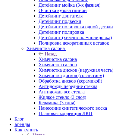
Детейлинг мойка (3-х фазная)
Очистка кузова глиной
Детейлинг двигателя
Детейлинг подвески
Детейлинг полировка одной детали
Детейлинг полировка
Детейлинг (химчистка+полировка)
Полировка декоративных вставок
Химчистка салона
Назад
Химчистка салона
Химчистка салона
Химчистка дисков (наружная часть)
Химчистка дисков (со снятием)
Обработка дисков (керамикой)
Антидождь передние стекла
Антидождь все стекла
Жидкое стекло (3 слоя)
Керамика (3 слоя)
Нанесение синтетического воска
Плановая коррекция ЛКП
Блог
Бренды
Как купить