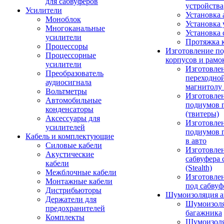
для сабвуферов
устройства
Усилители
Установка 
Моноблок
Установка 
Многоканальные
Установка 
усилители
Протяжка 
Процессоры
Изготовление п
Процессорные
корпусов и рамо
усилители
Изготовле
Преобразователь
переходно
аудиосигнала
магнитолу 
Вольтметры
Изготовле
Автомобильные
подиумов 
конденсаторы
(твитеры)
Аксессуары для
Изготовле
усилителей
подиумов 
Кабель и комплектующие
в авто
Силовые кабели
Изготовлен
Акустические
сабвуфера 
кабели
(Stealth)
Межблочные кабели
Изготовле
Монтажные кабели
под сабвуф
Дистрибьюторы
Шумоизоляция а
Держатели для
Шумоизол
предохранителей
багажника
Комплекты
Шумоизол