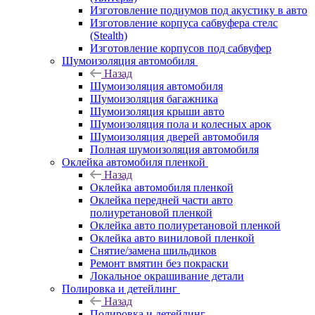
Изготовление подиумов под акустику в авто
Изготовление корпуса сабвуфера стелс
(Stealth)
Изготовление корпусов под сабвуфер
Шумоизоляция автомобиля
Назад
Шумоизоляция автомобиля
Шумоизоляция багажника
Шумоизоляция крыши авто
Шумоизоляция пола и колесных арок
Шумоизоляция дверей автомобиля
Полная шумоизоляция автомобиля
Оклейка автомобиля пленкой
Назад
Оклейка автомобиля пленкой
Оклейка передней части авто
полиуретановой пленкой
Оклейка авто полиуретановой пленкой
Оклейка авто виниловой пленкой
Снятие/замена шильдиков
Ремонт вмятин без покраски
Локальное окрашивание детали
Полировка и детейлинг
Назад
Полировка и детейлинг