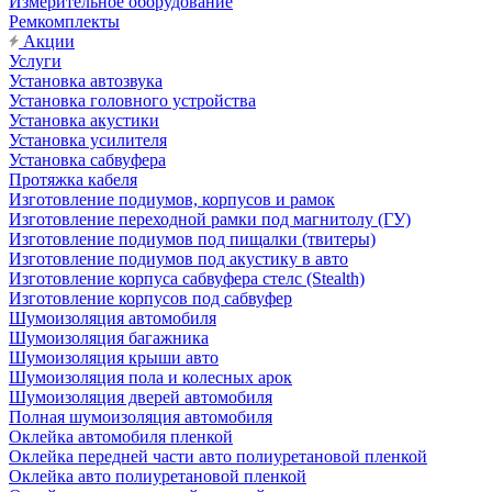
Измерительное оборудование
Ремкомплекты
Акции
Услуги
Установка автозвука
Установка головного устройства
Установка акустики
Установка усилителя
Установка сабвуфера
Протяжка кабеля
Изготовление подиумов, корпусов и рамок
Изготовление переходной рамки под магнитолу (ГУ)
Изготовление подиумов под пищалки (твитеры)
Изготовление подиумов под акустику в авто
Изготовление корпуса сабвуфера стелс (Stealth)
Изготовление корпусов под сабвуфер
Шумоизоляция автомобиля
Шумоизоляция багажника
Шумоизоляция крыши авто
Шумоизоляция пола и колесных арок
Шумоизоляция дверей автомобиля
Полная шумоизоляция автомобиля
Оклейка автомобиля пленкой
Оклейка передней части авто полиуретановой пленкой
Оклейка авто полиуретановой пленкой