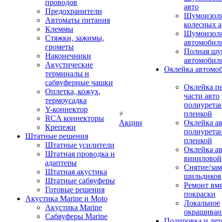
проводов
авто
Предохранители
Шумоизоля
Автоматы питания
колесных а
Клеммы
Шумоизоля
Стяжки, зажимы,
автомобил
грометы
Полная шу
Наконечники
автомобил
Акустические
Оклейка автомо
терминалы и
сабвуферные чашки
Оклейка п
Оплетка, кожух,
части авто
термоусадка
полиурета
Y-коннектор
пленкой
RCA коннекторы
Акции
Оклейка а
Крепежи
полиурета
Штатные решения
пленкой
Штатные усилители
Оклейка а
Штатная проводка и
виниловой
адаптеры
Снятие/зам
Штатная акустика
шильдиков
Штатные сабвуферы
Ремонт вмя
Готовые решения
покраски
Акустика Marine и Moto
Локальное
Акустика Marine
окрашиван
Сабвуферы Marine
Полировка и де