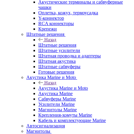
Акустические терминалы и сабвуферные
чашки
Оплетка, кожух, термоусадка
Y-коннектор
RCA коннекторы
Крепежи
Штатные решения
Назад
Штатные решения
Штатные усилители
Штатная проводка и адаптеры
Штатная акустика
Штатные сабвуферы
Готовые решения
Акустика Marine и Moto
Назад
Акустика Marine и Moto
Акустика Marine
Сабвуферы Marine
Усилители Marine
Магнитолы Marine
Крепления-хомуты Marine
Кабель и комплектующие Marine
Автосигнализация
Магнитолы