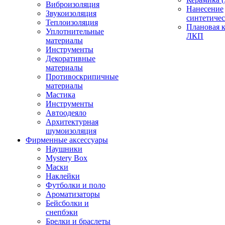
Виброизоляция
Нанесение
Звукоизоляция
синтетичес
Теплоизоляция
Плановая 
Уплотнительные
ЛКП
материалы
Инструменты
Декоративные
материалы
Противоскрипичные
материалы
Мастика
Инструменты
Автоодеяло
Архитектурная
шумоизоляция
Фирменные аксессуары
Наушники
Mystery Box
Маски
Наклейки
Футболки и поло
Ароматизаторы
Бейсболки и
снепбэки
Брелки и браслеты