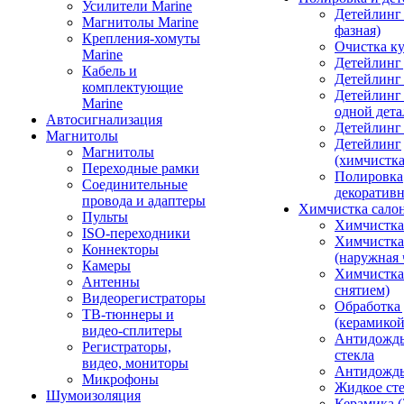
Усилители Marine
Детейлинг 
Магнитолы Marine
фазная)
Крепления-хомуты
Очистка ку
Marine
Детейлинг 
Кабель и
Детейлинг
комплектующие
Детейлинг
Marine
одной дета
Автосигнализация
Детейлинг
Магнитолы
Детейлинг
Магнитолы
(химчистк
Переходные рамки
Полировка
Соединительные
декоративн
провода и адаптеры
Химчистка сало
Пульты
Химчистка
ISO-переходники
Химчистка
Коннекторы
(наружная 
Камеры
Химчистка 
Антенны
снятием)
Видеорегистраторы
Обработка
ТВ-тюннеры и
(керамикой
видео-сплитеры
Антидождь
Регистраторы,
стекла
видео, мониторы
Антидождь 
Микрофоны
Жидкое сте
Шумоизоляция
Керамика (