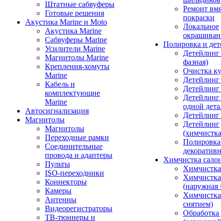
Штатные сабвуферы
Ремонт вмя
Готовые решения
покраски
Акустика Marine и Moto
Локальное
Акустика Marine
окрашиван
Сабвуферы Marine
Полировка и де
Усилители Marine
Детейлинг 
Магнитолы Marine
фазная)
Крепления-хомуты
Очистка ку
Marine
Детейлинг 
Кабель и
Детейлинг
комплектующие
Детейлинг
Marine
одной дета
Автосигнализация
Детейлинг
Магнитолы
Детейлинг
Магнитолы
(химчистк
Переходные рамки
Полировка
Соединительные
декоративн
провода и адаптеры
Химчистка сало
Пульты
Химчистка
ISO-переходники
Химчистка
Коннекторы
(наружная 
Камеры
Химчистка 
Антенны
снятием)
Видеорегистраторы
Обработка
ТВ-тюннеры и