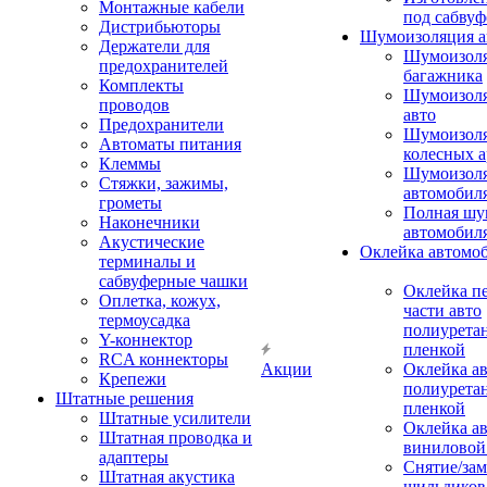
Монтажные кабели
под сабвуф
Дистрибьюторы
Шумоизоляция а
Держатели для
Шумоизол
предохранителей
багажника
Комплекты
Шумоизол
проводов
авто
Предохранители
Шумоизоля
Автоматы питания
колесных а
Клеммы
Шумоизоля
Стяжки, зажимы,
автомобил
грометы
Полная шу
Наконечники
автомобил
Акустические
Оклейка автомо
терминалы и
сабвуферные чашки
Оклейка п
Оплетка, кожух,
части авто
термоусадка
полиурета
Y-коннектор
пленкой
RCA коннекторы
Акции
Оклейка а
Крепежи
полиурета
Штатные решения
пленкой
Штатные усилители
Оклейка а
Штатная проводка и
виниловой
адаптеры
Снятие/зам
Штатная акустика
шильдиков