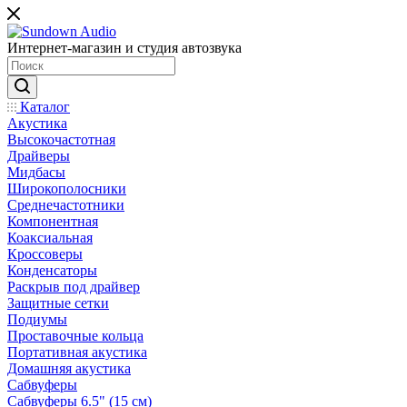
Интернет-магазин и студия автозвука
Каталог
Акустика
Высокочастотная
Драйверы
Мидбасы
Широкополосники
Среднечастотники
Компонентная
Коаксиальная
Кроссоверы
Конденсаторы
Раскрыв под драйвер
Защитные сетки
Подиумы
Проставочные кольца
Портативная акустика
Домашняя акустика
Сабвуферы
Сабвуферы 6.5" (15 см)