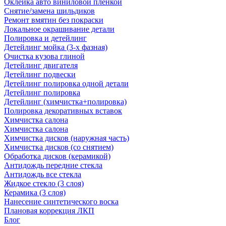
Оклейка авто виниловой пленкой
Снятие/замена шильдиков
Ремонт вмятин без покраски
Локальное окрашивание детали
Полировка и детейлинг
Детейлинг мойка (3-х фазная)
Очистка кузова глиной
Детейлинг двигателя
Детейлинг подвески
Детейлинг полировка одной детали
Детейлинг полировка
Детейлинг (химчистка+полировка)
Полировка декоративных вставок
Химчистка салона
Химчистка салона
Химчистка дисков (наружная часть)
Химчистка дисков (со снятием)
Обработка дисков (керамикой)
Антидождь передние стекла
Антидождь все стекла
Жидкое стекло (3 слоя)
Керамика (3 слоя)
Нанесение синтетического воска
Плановая коррекция ЛКП
Блог