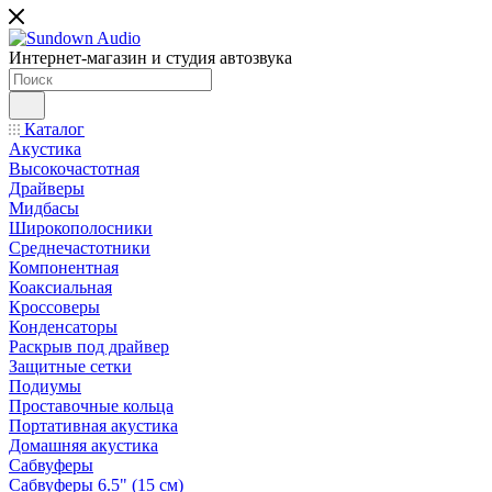
Интернет-магазин и студия автозвука
Каталог
Акустика
Высокочастотная
Драйверы
Мидбасы
Широкополосники
Среднечастотники
Компонентная
Коаксиальная
Кроссоверы
Конденсаторы
Раскрыв под драйвер
Защитные сетки
Подиумы
Проставочные кольца
Портативная акустика
Домашняя акустика
Сабвуферы
Сабвуферы 6.5" (15 см)