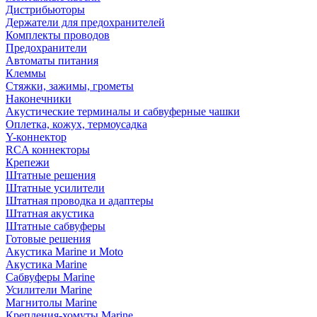
Дистрибьюторы
Держатели для предохранителей
Комплекты проводов
Предохранители
Автоматы питания
Клеммы
Стяжки, зажимы, грометы
Наконечники
Акустические терминалы и сабвуферные чашки
Оплетка, кожух, термоусадка
Y-коннектор
RCA коннекторы
Крепежи
Штатные решения
Штатные усилители
Штатная проводка и адаптеры
Штатная акустика
Штатные сабвуферы
Готовые решения
Акустика Marine и Moto
Акустика Marine
Сабвуферы Marine
Усилители Marine
Магнитолы Marine
Крепления-хомуты Marine