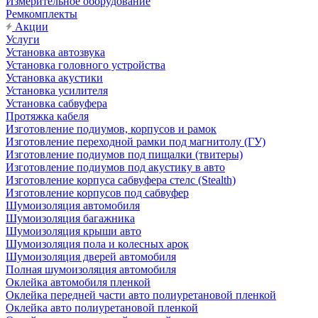
Измерительное оборудование
Ремкомплекты
Акции
Услуги
Установка автозвука
Установка головного устройства
Установка акустики
Установка усилителя
Установка сабвуфера
Протяжка кабеля
Изготовление подиумов, корпусов и рамок
Изготовление переходной рамки под магнитолу (ГУ)
Изготовление подиумов под пищалки (твитеры)
Изготовление подиумов под акустику в авто
Изготовление корпуса сабвуфера стелс (Stealth)
Изготовление корпусов под сабвуфер
Шумоизоляция автомобиля
Шумоизоляция багажника
Шумоизоляция крыши авто
Шумоизоляция пола и колесных арок
Шумоизоляция дверей автомобиля
Полная шумоизоляция автомобиля
Оклейка автомобиля пленкой
Оклейка передней части авто полиуретановой пленкой
Оклейка авто полиуретановой пленкой