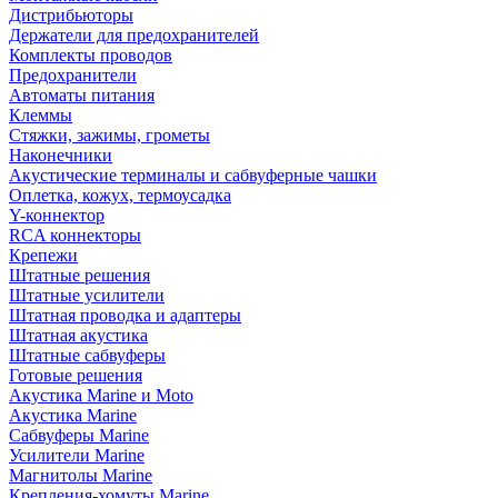
Дистрибьюторы
Держатели для предохранителей
Комплекты проводов
Предохранители
Автоматы питания
Клеммы
Стяжки, зажимы, грометы
Наконечники
Акустические терминалы и сабвуферные чашки
Оплетка, кожух, термоусадка
Y-коннектор
RCA коннекторы
Крепежи
Штатные решения
Штатные усилители
Штатная проводка и адаптеры
Штатная акустика
Штатные сабвуферы
Готовые решения
Акустика Marine и Moto
Акустика Marine
Сабвуферы Marine
Усилители Marine
Магнитолы Marine
Крепления-хомуты Marine