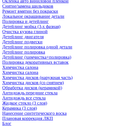
Оклейка авто виниловой пленкой
Снятие/замена шильдиков
Ремонт вмятин без покраски
Локальное окрашивание детали
Полировка и детейлинг
Детейлинг мойка (3-х фазная)
Очистка кузова глиной
Детейлинг двигателя
Детейлинг подвески
Детейлинг полировка одной детали
Детейлинг полировка
Детейлинг (химчистка+полировка)
Полировка декоративных вставок
Химчистка салона
Химчистка салона
Химчистка дисков (наружная часть)
Химчистка дисков (со снятием)
Обработка дисков (керамикой)
Антидождь передние стекла
Антидождь все стекла
Жидкое стекло (3 слоя)
Керамика (3 слоя)
Нанесение синтетического воска
Плановая коррекция ЛКП
Блог