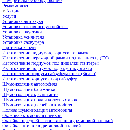
Измерительное оборудование
Ремкомплекты
Акции
Услуги
Установка автозвука
Установка головного устройства
Установка акустики
Установка усилителя
Установка сабвуфера
Протяжка кабеля
Изготовление подиумов, корпусов и рамок
Изготовление переходной рамки под магнитолу (ГУ)
Изготовление подиумов под пищалки (твитеры)
Изготовление подиумов под акустику в авто
Изготовление корпуса сабвуфера стелс (Stealth)
Изготовление корпусов под сабвуфер
Шумоизоляция автомобиля
Шумоизоляция багажника
Шумоизоляция крыши авто
Шумоизоляция пола и колесных арок
Шумоизоляция дверей автомобиля
Полная шумоизоляция автомобиля
Оклейка автомобиля пленкой
Оклейка передней части авто полиуретановой пленкой
Оклейка авто полиуретановой пленкой