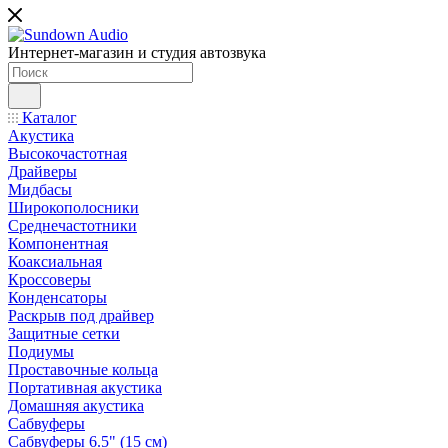
Интернет-магазин и студия автозвука
Каталог
Акустика
Высокочастотная
Драйверы
Мидбасы
Широкополосники
Среднечастотники
Компонентная
Коаксиальная
Кроссоверы
Конденсаторы
Раскрыв под драйвер
Защитные сетки
Подиумы
Проставочные кольца
Портативная акустика
Домашняя акустика
Сабвуферы
Сабвуферы 6.5" (15 см)