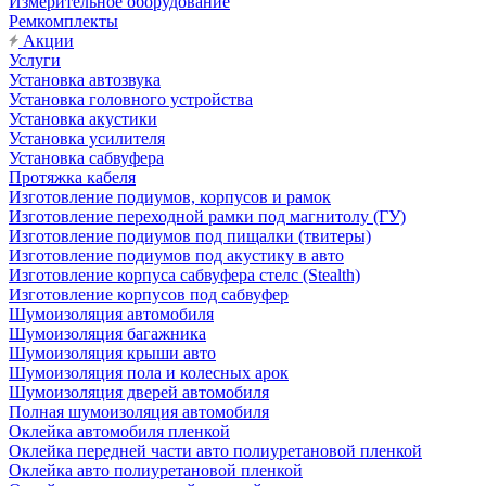
Измерительное оборудование
Ремкомплекты
Акции
Услуги
Установка автозвука
Установка головного устройства
Установка акустики
Установка усилителя
Установка сабвуфера
Протяжка кабеля
Изготовление подиумов, корпусов и рамок
Изготовление переходной рамки под магнитолу (ГУ)
Изготовление подиумов под пищалки (твитеры)
Изготовление подиумов под акустику в авто
Изготовление корпуса сабвуфера стелс (Stealth)
Изготовление корпусов под сабвуфер
Шумоизоляция автомобиля
Шумоизоляция багажника
Шумоизоляция крыши авто
Шумоизоляция пола и колесных арок
Шумоизоляция дверей автомобиля
Полная шумоизоляция автомобиля
Оклейка автомобиля пленкой
Оклейка передней части авто полиуретановой пленкой
Оклейка авто полиуретановой пленкой