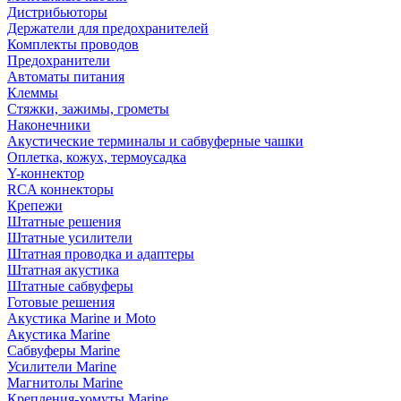
Дистрибьюторы
Держатели для предохранителей
Комплекты проводов
Предохранители
Автоматы питания
Клеммы
Стяжки, зажимы, грометы
Наконечники
Акустические терминалы и сабвуферные чашки
Оплетка, кожух, термоусадка
Y-коннектор
RCA коннекторы
Крепежи
Штатные решения
Штатные усилители
Штатная проводка и адаптеры
Штатная акустика
Штатные сабвуферы
Готовые решения
Акустика Marine и Moto
Акустика Marine
Сабвуферы Marine
Усилители Marine
Магнитолы Marine
Крепления-хомуты Marine