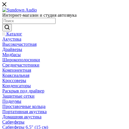
Интернет-магазин и студия автозвука
Каталог
Акустика
Высокочастотная
Драйверы
Мидбасы
Широкополосники
Среднечастотники
Компонентная
Коаксиальная
Кроссоверы
Конденсаторы
Раскрыв под драйвер
Защитные сетки
Подиумы
Проставочные кольца
Портативная акустика
Домашняя акустика
Сабвуферы
Сабвуферы 6.5" (15 см)