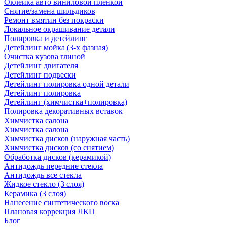
Оклейка авто виниловой пленкой
Снятие/замена шильдиков
Ремонт вмятин без покраски
Локальное окрашивание детали
Полировка и детейлинг
Детейлинг мойка (3-х фазная)
Очистка кузова глиной
Детейлинг двигателя
Детейлинг подвески
Детейлинг полировка одной детали
Детейлинг полировка
Детейлинг (химчистка+полировка)
Полировка декоративных вставок
Химчистка салона
Химчистка салона
Химчистка дисков (наружная часть)
Химчистка дисков (со снятием)
Обработка дисков (керамикой)
Антидождь передние стекла
Антидождь все стекла
Жидкое стекло (3 слоя)
Керамика (3 слоя)
Нанесение синтетического воска
Плановая коррекция ЛКП
Блог