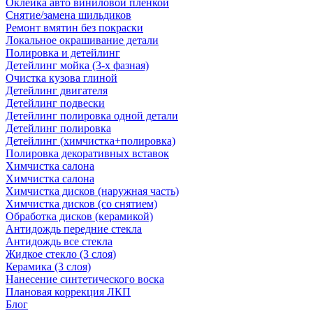
Оклейка авто виниловой пленкой
Снятие/замена шильдиков
Ремонт вмятин без покраски
Локальное окрашивание детали
Полировка и детейлинг
Детейлинг мойка (3-х фазная)
Очистка кузова глиной
Детейлинг двигателя
Детейлинг подвески
Детейлинг полировка одной детали
Детейлинг полировка
Детейлинг (химчистка+полировка)
Полировка декоративных вставок
Химчистка салона
Химчистка салона
Химчистка дисков (наружная часть)
Химчистка дисков (со снятием)
Обработка дисков (керамикой)
Антидождь передние стекла
Антидождь все стекла
Жидкое стекло (3 слоя)
Керамика (3 слоя)
Нанесение синтетического воска
Плановая коррекция ЛКП
Блог