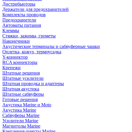
Дистрибьюторы
Держатели для предохранителей
Комплекты проводов
Предохранители
Автоматы питания
Клеммы
Стяжки, зажимы, грометы
Наконечники
Акустические терминалы и сабвуферные чашки
Оплетка, кожух, термоусадка
Y-коннектор
RCA коннекторы
Крепежи
Штатные решения
Штатные усилители
Штатная проводка и адаптеры
Штатная акустика
Штатные сабвуферы
Готовые решения
Акустика Marine и Moto
Акустика Marine
Сабвуферы Marine
Усилители Marine
Магнитолы Marine
Крепления-хомуты Marine