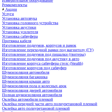
Измерительное оборудование
Ремкомплекты
Акции
Услуги
Установка автозвука
Установка головного устройства
Установка акустики
Установка усилителя
Установка сабвуфера
Протяжка кабеля
Изготовление подиумов, корпусов и рамок
Изготовление переходной рамки под магнитолу (ГУ)
Изготовление подиумов под пищалки (твитеры)
Изготовление подиумов под акустику в авто
Изготовление корпуса сабвуфера стелс (Stealth)
Изготовление корпусов под сабвуфер
Шумоизоляция автомобиля
Шумоизоляция багажника
Шумоизоляция крыши авто
Шумоизоляция пола и колесных арок
Шумоизоляция дверей автомобиля
Полная шумоизоляция автомобиля
Оклейка автомобиля пленкой
Оклейка передней части авто полиуретановой пленкой
Оклейка авто полиуретановой пленкой