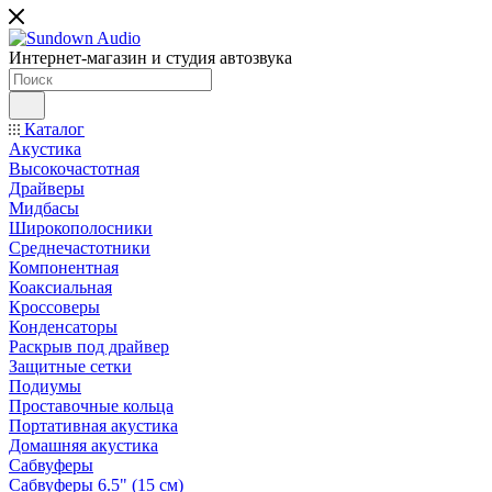
Интернет-магазин и студия автозвука
Каталог
Акустика
Высокочастотная
Драйверы
Мидбасы
Широкополосники
Среднечастотники
Компонентная
Коаксиальная
Кроссоверы
Конденсаторы
Раскрыв под драйвер
Защитные сетки
Подиумы
Проставочные кольца
Портативная акустика
Домашняя акустика
Сабвуферы
Сабвуферы 6.5" (15 см)