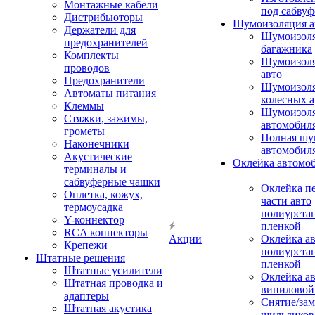
Монтажные кабели
под сабвуф
Дистрибьюторы
Шумоизоляция а
Держатели для
Шумоизол
предохранителей
багажника
Комплекты
Шумоизол
проводов
авто
Предохранители
Шумоизоля
Автоматы питания
колесных а
Клеммы
Шумоизоля
Стяжки, зажимы,
автомобил
грометы
Полная шу
Наконечники
автомобил
Акустические
Оклейка автомо
терминалы и
сабвуферные чашки
Оклейка п
Оплетка, кожух,
части авто
термоусадка
полиурета
Y-коннектор
пленкой
RCA коннекторы
Акции
Оклейка а
Крепежи
полиурета
Штатные решения
пленкой
Штатные усилители
Оклейка а
Штатная проводка и
виниловой
адаптеры
Снятие/зам
Штатная акустика
шильдиков