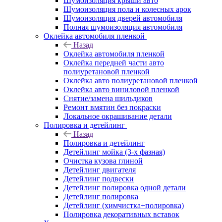
Шумоизоляция крыши авто
Шумоизоляция пола и колесных арок
Шумоизоляция дверей автомобиля
Полная шумоизоляция автомобиля
Оклейка автомобиля пленкой
Назад
Оклейка автомобиля пленкой
Оклейка передней части авто
полиуретановой пленкой
Оклейка авто полиуретановой пленкой
Оклейка авто виниловой пленкой
Снятие/замена шильдиков
Ремонт вмятин без покраски
Локальное окрашивание детали
Полировка и детейлинг
Назад
Полировка и детейлинг
Детейлинг мойка (3-х фазная)
Очистка кузова глиной
Детейлинг двигателя
Детейлинг подвески
Детейлинг полировка одной детали
Детейлинг полировка
Детейлинг (химчистка+полировка)
Полировка декоративных вставок