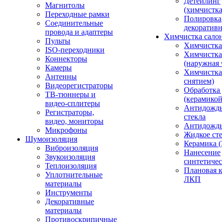
Детейлинг
Магнитолы
(химчистк
Переходные рамки
Полировка
Соединительные
декоративн
провода и адаптеры
Химчистка сало
Пульты
Химчистка
ISO-переходники
Химчистка
Коннекторы
(наружная 
Камеры
Химчистка 
Антенны
снятием)
Видеорегистраторы
Обработка
ТВ-тюннеры и
(керамикой
видео-сплитеры
Антидождь
Регистраторы,
стекла
видео, мониторы
Антидождь 
Микрофоны
Жидкое сте
Шумоизоляция
Керамика (
Виброизоляция
Нанесение
Звукоизоляция
синтетичес
Теплоизоляция
Плановая 
Уплотнительные
ЛКП
материалы
Инструменты
Декоративные
материалы
Противоскрипичные