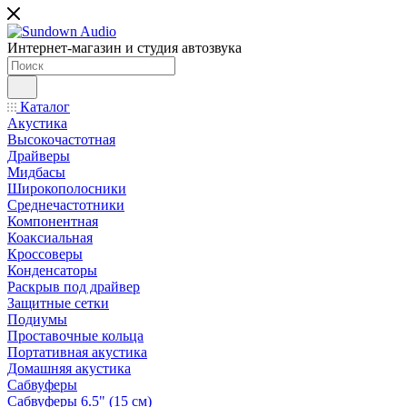
Интернет-магазин и студия автозвука
Каталог
Акустика
Высокочастотная
Драйверы
Мидбасы
Широкополосники
Среднечастотники
Компонентная
Коаксиальная
Кроссоверы
Конденсаторы
Раскрыв под драйвер
Защитные сетки
Подиумы
Проставочные кольца
Портативная акустика
Домашняя акустика
Сабвуферы
Сабвуферы 6.5" (15 см)