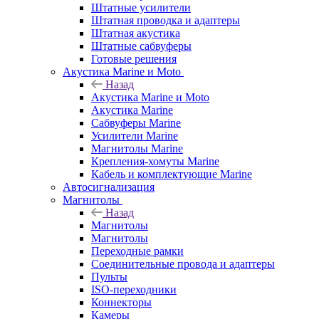
Штатные усилители
Штатная проводка и адаптеры
Штатная акустика
Штатные сабвуферы
Готовые решения
Акустика Marine и Moto
Назад
Акустика Marine и Moto
Акустика Marine
Сабвуферы Marine
Усилители Marine
Магнитолы Marine
Крепления-хомуты Marine
Кабель и комплектующие Marine
Автосигнализация
Магнитолы
Назад
Магнитолы
Магнитолы
Переходные рамки
Соединительные провода и адаптеры
Пульты
ISO-переходники
Коннекторы
Камеры