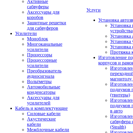
Активные
сабвуферы
Услуги
Аксессуары для
коробов
Установка автоз
Защитные решетки
Установка 
для сабвуферов
устройства
Усилители
Установка 
Моноблок
Установка 
Многоканальные
Установка 
усилители
Протяжка 
Процессоры
Изготовление п
Процессорные
корпусов и рамо
усилители
Изготовле
Преобразователь
переходно
аудиосигнала
магнитолу 
Вольтметры
Изготовле
Автомобильные
подиумов 
конденсаторы
(твитеры)
Аксессуары для
Изготовле
усилителей
подиумов 
Кабель и комплектующие
в авто
Силовые кабели
Изготовлен
Акустические
сабвуфера 
кабели
(Stealth)
Межблочные кабели
Изготовле