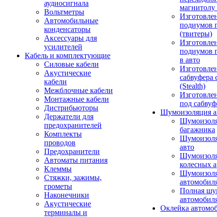
аудиосигнала
магнитолу 
Вольтметры
Изготовле
Автомобильные
подиумов 
конденсаторы
(твитеры)
Аксессуары для
Изготовле
усилителей
подиумов 
Кабель и комплектующие
в авто
Силовые кабели
Изготовлен
Акустические
сабвуфера 
кабели
(Stealth)
Межблочные кабели
Изготовле
Монтажные кабели
под сабвуф
Дистрибьюторы
Шумоизоляция а
Держатели для
Шумоизол
предохранителей
багажника
Комплекты
Шумоизол
проводов
авто
Предохранители
Шумоизоля
Автоматы питания
колесных а
Клеммы
Шумоизоля
Стяжки, зажимы,
автомобил
грометы
Полная шу
Наконечники
автомобил
Акустические
Оклейка автомо
терминалы и