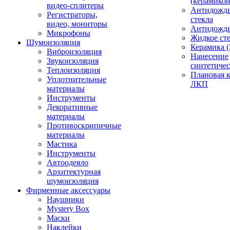
(керамикой
видео-сплитеры
Антидождь
Регистраторы,
стекла
видео, мониторы
Антидождь 
Микрофоны
Жидкое сте
Шумоизоляция
Керамика (
Виброизоляция
Нанесение
Звукоизоляция
синтетичес
Теплоизоляция
Плановая 
Уплотнительные
ЛКП
материалы
Инструменты
Декоративные
материалы
Противоскрипичные
материалы
Мастика
Инструменты
Автоодеяло
Архитектурная
шумоизоляция
Фирменные аксессуары
Наушники
Mystery Box
Маски
Наклейки