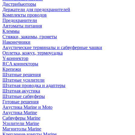
Дистрибьюторы
Держатели для предохранителей
Комплекты проводов
Предохранители
Автоматы питания
Клеммы
Стяжки, зажимы, грометы
Наконечники
Акустические терминалы и сабвуферные чашки
Оплетка, кожух, термоусадка
Y-коннектор
RCA коннекторы
Крепежи
Штатные решения
Штатные усилители
Штатная проводка и адаптеры
Штатная акустика
Штатные сабвуферы
Готовые решения
Акустика Marine и Moto
Акустика Marine
Сабвуферы Marine
Усилители Marine
Магнитолы Marine
Крепления-хомуты Marine