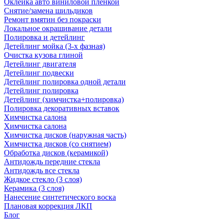
Оклейка авто виниловой пленкой
Снятие/замена шильдиков
Ремонт вмятин без покраски
Локальное окрашивание детали
Полировка и детейлинг
Детейлинг мойка (3-х фазная)
Очистка кузова глиной
Детейлинг двигателя
Детейлинг подвески
Детейлинг полировка одной детали
Детейлинг полировка
Детейлинг (химчистка+полировка)
Полировка декоративных вставок
Химчистка салона
Химчистка салона
Химчистка дисков (наружная часть)
Химчистка дисков (со снятием)
Обработка дисков (керамикой)
Антидождь передние стекла
Антидождь все стекла
Жидкое стекло (3 слоя)
Керамика (3 слоя)
Нанесение синтетического воска
Плановая коррекция ЛКП
Блог