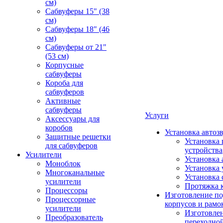
см)
Сабвуферы 15" (38
см)
Сабвуферы 18" (46
см)
Сабвуферы от 21"
(53 см)
Корпусные
сабвуферы
Короба для
сабвуферов
Активные
сабвуферы
Услуги
Аксессуары для
коробов
Установка автоз
Защитные решетки
Установка 
для сабвуферов
устройства
Усилители
Установка 
Моноблок
Установка 
Многоканальные
Установка 
усилители
Протяжка 
Процессоры
Изготовление п
Процессорные
корпусов и рамо
усилители
Изготовле
Преобразователь
переходно