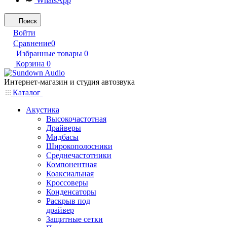
WhatsApp
Поиск
Войти
Сравнение
0
Избранные товары
0
Корзина
0
Интернет-магазин и студия автозвука
Каталог
Акустика
Высокочастотная
Драйверы
Мидбасы
Широкополосники
Среднечастотники
Компонентная
Коаксиальная
Кроссоверы
Конденсаторы
Раскрыв под
драйвер
Защитные сетки