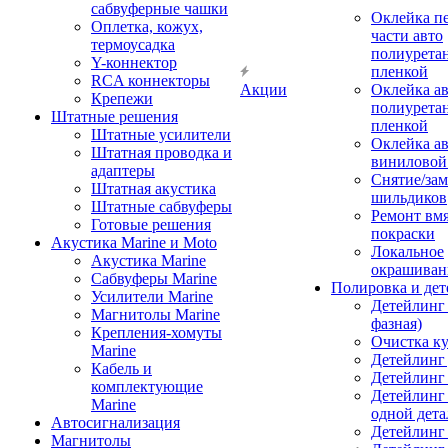
сабвуферные чашки
Оклейка п
Оплетка, кожух,
части авто
термоусадка
полиурета
Y-коннектор
пленкой
RCA коннекторы
Акции
Оклейка а
Крепежи
полиурета
Штатные решения
пленкой
Штатные усилители
Оклейка а
Штатная проводка и
виниловой
адаптеры
Снятие/зам
Штатная акустика
шильдиков
Штатные сабвуферы
Ремонт вмя
Готовые решения
покраски
Акустика Marine и Moto
Локальное
Акустика Marine
окрашиван
Сабвуферы Marine
Полировка и де
Усилители Marine
Детейлинг 
Магнитолы Marine
фазная)
Крепления-хомуты
Очистка ку
Marine
Детейлинг 
Кабель и
Детейлинг
комплектующие
Детейлинг
Marine
одной дета
Автосигнализация
Детейлинг
Магнитолы