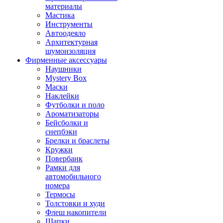
материалы
Мастика
Инструменты
Автоодеяло
Архитектурная
шумоизоляция
Фирменные аксессуары
Наушники
Mystery Box
Маски
Наклейки
Футболки и поло
Ароматизаторы
Бейсболки и
снепбэки
Брелки и браслеты
Кружки
Повербанк
Рамки для
автомобильного
номера
Термосы
Толстовки и худи
Флеш накопители
Шапки