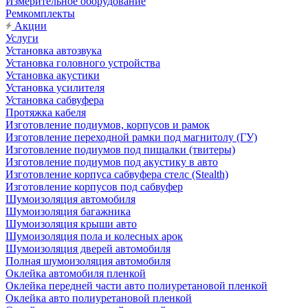
Измерительное оборудование
Ремкомплекты
Акции
Услуги
Установка автозвука
Установка головного устройства
Установка акустики
Установка усилителя
Установка сабвуфера
Протяжка кабеля
Изготовление подиумов, корпусов и рамок
Изготовление переходной рамки под магнитолу (ГУ)
Изготовление подиумов под пищалки (твитеры)
Изготовление подиумов под акустику в авто
Изготовление корпуса сабвуфера стелс (Stealth)
Изготовление корпусов под сабвуфер
Шумоизоляция автомобиля
Шумоизоляция багажника
Шумоизоляция крыши авто
Шумоизоляция пола и колесных арок
Шумоизоляция дверей автомобиля
Полная шумоизоляция автомобиля
Оклейка автомобиля пленкой
Оклейка передней части авто полиуретановой пленкой
Оклейка авто полиуретановой пленкой