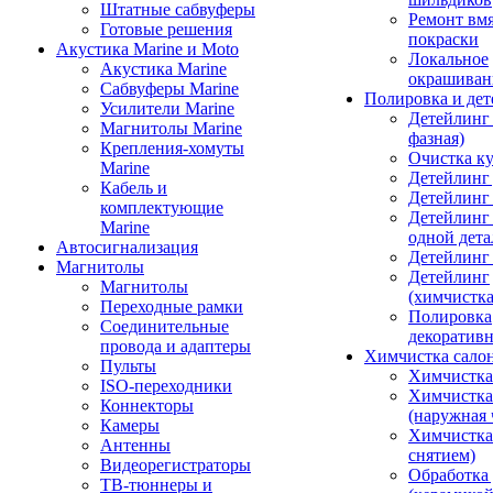
Штатные сабвуферы
Ремонт вмя
Готовые решения
покраски
Акустика Marine и Moto
Локальное
Акустика Marine
окрашиван
Сабвуферы Marine
Полировка и де
Усилители Marine
Детейлинг 
Магнитолы Marine
фазная)
Крепления-хомуты
Очистка ку
Marine
Детейлинг 
Кабель и
Детейлинг
комплектующие
Детейлинг
Marine
одной дета
Автосигнализация
Детейлинг
Магнитолы
Детейлинг
Магнитолы
(химчистк
Переходные рамки
Полировка
Соединительные
декоративн
провода и адаптеры
Химчистка сало
Пульты
Химчистка
ISO-переходники
Химчистка
Коннекторы
(наружная 
Камеры
Химчистка 
Антенны
снятием)
Видеорегистраторы
Обработка
ТВ-тюннеры и