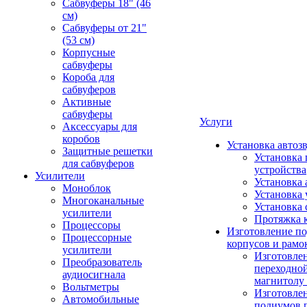
Сабвуферы 18" (46
см)
Сабвуферы от 21"
(53 см)
Корпусные
сабвуферы
Короба для
сабвуферов
Активные
сабвуферы
Услуги
Аксессуары для
коробов
Установка автоз
Защитные решетки
Установка 
для сабвуферов
устройства
Усилители
Установка 
Моноблок
Установка 
Многоканальные
Установка 
усилители
Протяжка 
Процессоры
Изготовление п
Процессорные
корпусов и рамо
усилители
Изготовле
Преобразователь
переходно
аудиосигнала
магнитолу 
Вольтметры
Изготовле
Автомобильные
подиумов 