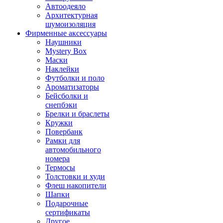
Автоодеяло
Архитектурная
шумоизоляция
Фирменные аксессуары
Наушники
Mystery Box
Маски
Наклейки
Футболки и поло
Ароматизаторы
Бейсболки и
снепбэки
Брелки и браслеты
Кружки
Повербанк
Рамки для
автомобильного
номера
Термосы
Толстовки и худи
Флеш накопители
Шапки
Подарочные
сертификаты
Другое