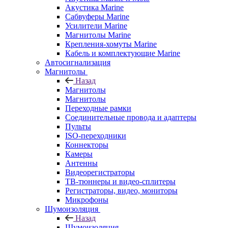
Акустика Marine
Сабвуферы Marine
Усилители Marine
Магнитолы Marine
Крепления-хомуты Marine
Кабель и комплектующие Marine
Автосигнализация
Магнитолы
Назад
Магнитолы
Магнитолы
Переходные рамки
Соединительные провода и адаптеры
Пульты
ISO-переходники
Коннекторы
Камеры
Антенны
Видеорегистраторы
ТВ-тюннеры и видео-сплитеры
Регистраторы, видео, мониторы
Микрофоны
Шумоизоляция
Назад
Шумоизоляция