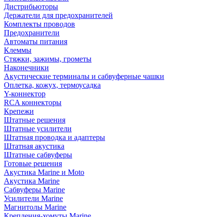
Дистрибьюторы
Держатели для предохранителей
Комплекты проводов
Предохранители
Автоматы питания
Клеммы
Стяжки, зажимы, грометы
Наконечники
Акустические терминалы и сабвуферные чашки
Оплетка, кожух, термоусадка
Y-коннектор
RCA коннекторы
Крепежи
Штатные решения
Штатные усилители
Штатная проводка и адаптеры
Штатная акустика
Штатные сабвуферы
Готовые решения
Акустика Marine и Moto
Акустика Marine
Сабвуферы Marine
Усилители Marine
Магнитолы Marine
Крепления-хомуты Marine