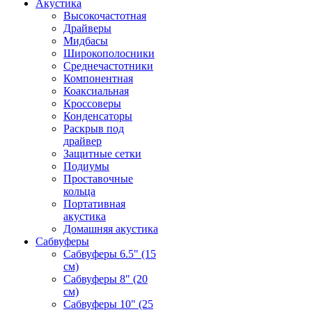
Акустика
Высокочастотная
Драйверы
Мидбасы
Широкополосники
Среднечастотники
Компонентная
Коаксиальная
Кроссоверы
Конденсаторы
Раскрыв под
драйвер
Защитные сетки
Подиумы
Проставочные
кольца
Портативная
акустика
Домашняя акустика
Сабвуферы
Сабвуферы 6.5" (15
см)
Сабвуферы 8" (20
см)
Сабвуферы 10" (25