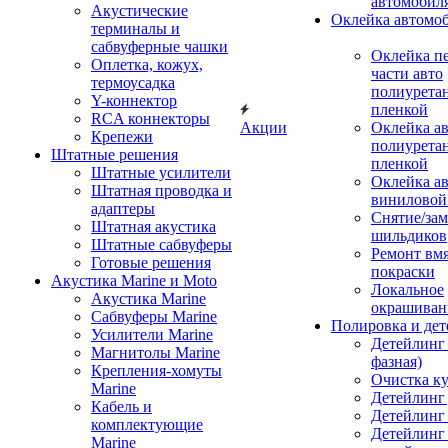
автомобил
Акустические
Оклейка автомо
терминалы и
сабвуферные чашки
Оклейка п
Оплетка, кожух,
части авто
термоусадка
полиурета
Y-коннектор
пленкой
RCA коннекторы
Акции
Оклейка а
Крепежи
полиурета
Штатные решения
пленкой
Штатные усилители
Оклейка а
Штатная проводка и
виниловой
адаптеры
Снятие/зам
Штатная акустика
шильдиков
Штатные сабвуферы
Ремонт вмя
Готовые решения
покраски
Акустика Marine и Moto
Локальное
Акустика Marine
окрашиван
Сабвуферы Marine
Полировка и де
Усилители Marine
Детейлинг 
Магнитолы Marine
фазная)
Крепления-хомуты
Очистка ку
Marine
Детейлинг 
Кабель и
Детейлинг
комплектующие
Детейлинг
Marine