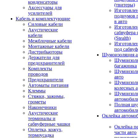
конденсаторы
(твитеры)
Аксессуары для
Изготовле
усилителей
подиумов 
Кабель и комплектующие
в авто
Силовые кабели
Изготовлен
Акустические
сабвуфера 
кабели
(Stealth)
Межблочные кабели
Изготовле
Монтажные кабели
под сабвуф
Дистрибьюторы
Шумоизоляция а
Держатели для
Шумоизол
предохранителей
багажника
Комплекты
Шумоизол
проводов
авто
Предохранители
Шумоизоля
Автоматы питания
колесных а
Клеммы
Шумоизоля
Стяжки, зажимы,
автомобил
грометы
Полная шу
Наконечники
автомобил
Акустические
Оклейка автомо
терминалы и
сабвуферные чашки
Оклейка п
Оплетка, кожух,
части авто
термоусадка
полиурета