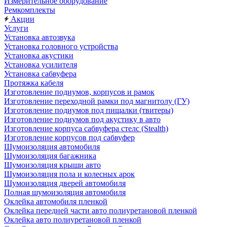
Измерительное оборудование
Ремкомплекты
Акции
Услуги
Установка автозвука
Установка головного устройства
Установка акустики
Установка усилителя
Установка сабвуфера
Протяжка кабеля
Изготовление подиумов, корпусов и рамок
Изготовление переходной рамки под магнитолу (ГУ)
Изготовление подиумов под пищалки (твитеры)
Изготовление подиумов под акустику в авто
Изготовление корпуса сабвуфера стелс (Stealth)
Изготовление корпусов под сабвуфер
Шумоизоляция автомобиля
Шумоизоляция багажника
Шумоизоляция крыши авто
Шумоизоляция пола и колесных арок
Шумоизоляция дверей автомобиля
Полная шумоизоляция автомобиля
Оклейка автомобиля пленкой
Оклейка передней части авто полиуретановой пленкой
Оклейка авто полиуретановой пленкой