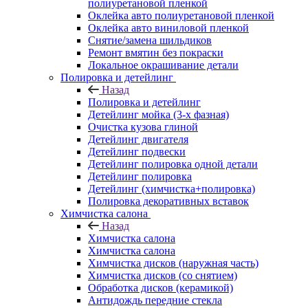
полиуретановой пленкой
Оклейка авто полиуретановой пленкой
Оклейка авто виниловой пленкой
Снятие/замена шильдиков
Ремонт вмятин без покраски
Локальное окрашивание детали
Полировка и детейлинг
Назад
Полировка и детейлинг
Детейлинг мойка (3-х фазная)
Очистка кузова глиной
Детейлинг двигателя
Детейлинг подвески
Детейлинг полировка одной детали
Детейлинг полировка
Детейлинг (химчистка+полировка)
Полировка декоративных вставок
Химчистка салона
Назад
Химчистка салона
Химчистка салона
Химчистка дисков (наружная часть)
Химчистка дисков (со снятием)
Обработка дисков (керамикой)
Антидождь передние стекла