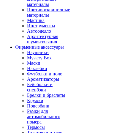
материалы
Противоскрипичные
материалы
Мастика
Инструменты
Автоодеяло
Архитектурная
шумоизоляция
Фирменные аксессуары
Наушники
Mystery Box
Маски
Наклейки
Футболки и поло
Ароматизаторы
Бейсболки и
снепбэки
Брелки и браслеты
Кружки
Повербанк
Рамки для
автомобильного
номера
Термосы
Толстовки и худи