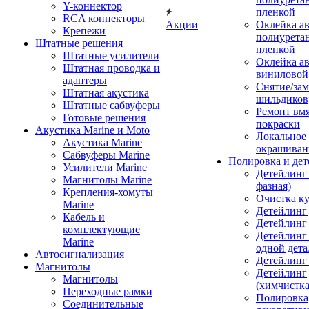
Y-коннектор
пленкой
RCA коннекторы
Акции
Оклейка а
Крепежи
полиурета
Штатные решения
пленкой
Штатные усилители
Оклейка а
Штатная проводка и
виниловой
адаптеры
Снятие/зам
Штатная акустика
шильдиков
Штатные сабвуферы
Ремонт вмя
Готовые решения
покраски
Акустика Marine и Moto
Локальное
Акустика Marine
окрашиван
Сабвуферы Marine
Полировка и де
Усилители Marine
Детейлинг 
Магнитолы Marine
фазная)
Крепления-хомуты
Очистка ку
Marine
Детейлинг 
Кабель и
Детейлинг
комплектующие
Детейлинг
Marine
одной дета
Автосигнализация
Детейлинг
Магнитолы
Детейлинг
Магнитолы
(химчистк
Переходные рамки
Полировка
Соединительные