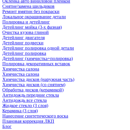
Оклейка авто виниловой пленкой
Снятие/замена шильдиков
Ремонт вмятин без покраски
Локальное окрашивание детали
Полировка и детейлинг
Детейлинг мойка (3-х фазная)
Очистка кузова глиной
Детейлинг двигателя
Детейлинг подвески
Детейлинг полировка одной детали
Детейлинг полировка
Детейлинг (химчистка+полировка)
Полировка декоративных вставок
Химчистка салона
Химчистка салона
Химчистка дисков (наружная часть)
Химчистка дисков (со снятием)
Обработка дисков (керамикой)
Антидождь передние стекла
Антидождь все стекла
Жидкое стекло (3 слоя)
Керамика (3 слоя)
Нанесение синтетического воска
Плановая коррекция ЛКП
Блог