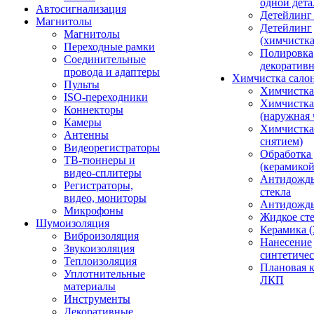
одной дета
Автосигнализация
Детейлинг
Магнитолы
Детейлинг
Магнитолы
(химчистк
Переходные рамки
Полировка
Соединительные
декоративн
провода и адаптеры
Химчистка сало
Пульты
Химчистка
ISO-переходники
Химчистка
Коннекторы
(наружная 
Камеры
Химчистка 
Антенны
снятием)
Видеорегистраторы
Обработка
ТВ-тюннеры и
(керамикой
видео-сплитеры
Антидождь
Регистраторы,
стекла
видео, мониторы
Антидождь 
Микрофоны
Жидкое сте
Шумоизоляция
Керамика (
Виброизоляция
Нанесение
Звукоизоляция
синтетичес
Теплоизоляция
Плановая 
Уплотнительные
ЛКП
материалы
Инструменты
Декоративные