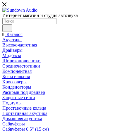
Интернет-магазин и студия автозвука
Каталог
Акустика
Высокочастотная
Драйверы
Мидбасы
Широкополосники
Среднечастотники
Компонентная
Коаксиальная
Кроссоверы
Конденсаторы
Раскрыв под драйвер
Защитные сетки
Подиумы
Проставочные кольца
Портативная акустика
Домашняя акустика
Сабвуферы
Сабвуферы 6.5" (15 см)