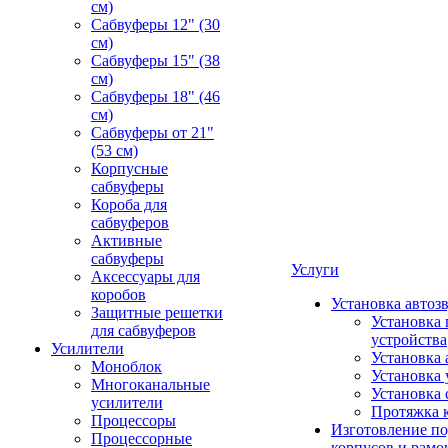
см)
Сабвуферы 12" (30
см)
Сабвуферы 15" (38
см)
Сабвуферы 18" (46
см)
Сабвуферы от 21"
(53 см)
Корпусные
сабвуферы
Короба для
сабвуферов
Активные
сабвуферы
Услуги
Аксессуары для
коробов
Установка автоз
Защитные решетки
Установка 
для сабвуферов
устройства
Усилители
Установка 
Моноблок
Установка 
Многоканальные
Установка 
усилители
Протяжка 
Процессоры
Изготовление п
Процессорные
корпусов и рамо