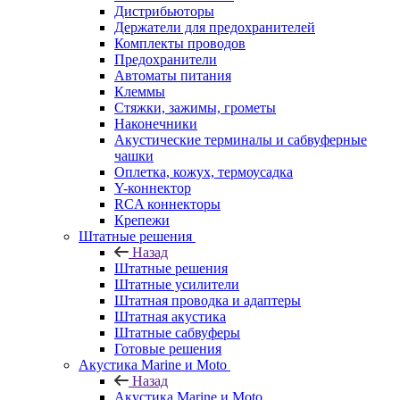
Дистрибьюторы
Держатели для предохранителей
Комплекты проводов
Предохранители
Автоматы питания
Клеммы
Стяжки, зажимы, грометы
Наконечники
Акустические терминалы и сабвуферные
чашки
Оплетка, кожух, термоусадка
Y-коннектор
RCA коннекторы
Крепежи
Штатные решения
Назад
Штатные решения
Штатные усилители
Штатная проводка и адаптеры
Штатная акустика
Штатные сабвуферы
Готовые решения
Акустика Marine и Moto
Назад
Акустика Marine и Moto