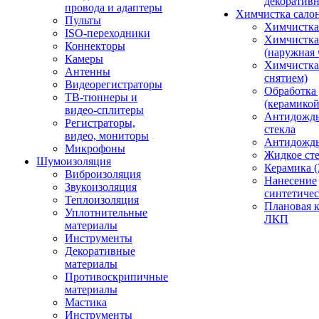
декоративн
провода и адаптеры
Химчистка сало
Пульты
Химчистка
ISO-переходники
Химчистка
Коннекторы
(наружная 
Камеры
Химчистка 
Антенны
снятием)
Видеорегистраторы
Обработка
ТВ-тюннеры и
(керамикой
видео-сплитеры
Антидождь
Регистраторы,
стекла
видео, мониторы
Антидождь 
Микрофоны
Жидкое сте
Шумоизоляция
Керамика (
Виброизоляция
Нанесение
Звукоизоляция
синтетичес
Теплоизоляция
Плановая 
Уплотнительные
ЛКП
материалы
Инструменты
Декоративные
материалы
Противоскрипичные
материалы
Мастика
Инструменты