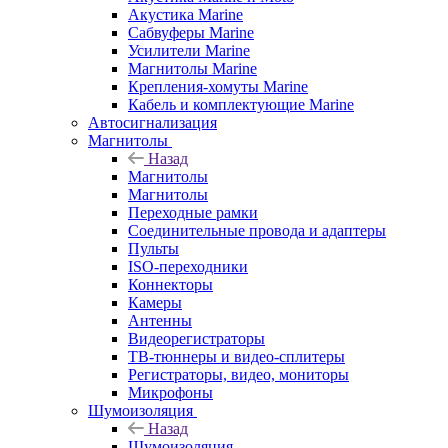
Акустика Marine
Сабвуферы Marine
Усилители Marine
Магнитолы Marine
Крепления-хомуты Marine
Кабель и комплектующие Marine
Автосигнализация
Магнитолы
Назад
Магнитолы
Магнитолы
Переходные рамки
Соединительные провода и адаптеры
Пульты
ISO-переходники
Коннекторы
Камеры
Антенны
Видеорегистраторы
ТВ-тюннеры и видео-сплитеры
Регистраторы, видео, мониторы
Микрофоны
Шумоизоляция
Назад
Шумоизоляция