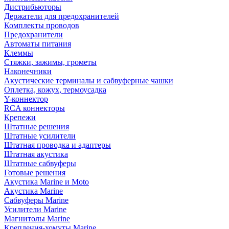
Дистрибьюторы
Держатели для предохранителей
Комплекты проводов
Предохранители
Автоматы питания
Клеммы
Стяжки, зажимы, грометы
Наконечники
Акустические терминалы и сабвуферные чашки
Оплетка, кожух, термоусадка
Y-коннектор
RCA коннекторы
Крепежи
Штатные решения
Штатные усилители
Штатная проводка и адаптеры
Штатная акустика
Штатные сабвуферы
Готовые решения
Акустика Marine и Moto
Акустика Marine
Сабвуферы Marine
Усилители Marine
Магнитолы Marine
Крепления-хомуты Marine