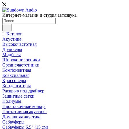
Интернет-магазин и студия автозвука
Каталог
Акустика
Высокочастотная
Драйверы
Мидбасы
Широкополосники
Среднечастотники
Компонентная
Коаксиальная
Кроссоверы
Конденсаторы
Раскрыв под драйвер
Защитные сетки
Подиумы
Проставочные кольца
Портативная акустика
Домашняя акустика
Сабвуферы
Сабвуферы 6.5" (15 см)