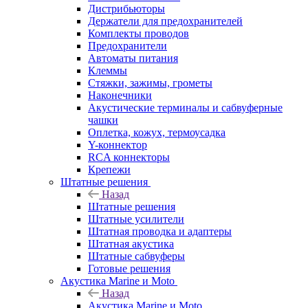
Дистрибьюторы
Держатели для предохранителей
Комплекты проводов
Предохранители
Автоматы питания
Клеммы
Стяжки, зажимы, грометы
Наконечники
Акустические терминалы и сабвуферные
чашки
Оплетка, кожух, термоусадка
Y-коннектор
RCA коннекторы
Крепежи
Штатные решения
Назад
Штатные решения
Штатные усилители
Штатная проводка и адаптеры
Штатная акустика
Штатные сабвуферы
Готовые решения
Акустика Marine и Moto
Назад
Акустика Marine и Moto