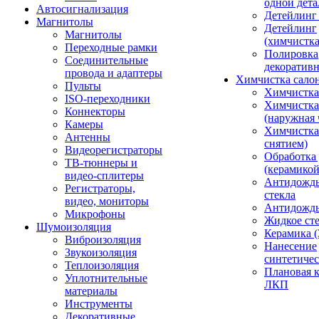
одной дета
Автосигнализация
Детейлинг
Магнитолы
Детейлинг
Магнитолы
(химчистк
Переходные рамки
Полировка
Соединительные
декоративн
провода и адаптеры
Химчистка сало
Пульты
Химчистка
ISO-переходники
Химчистка
Коннекторы
(наружная 
Камеры
Химчистка 
Антенны
снятием)
Видеорегистраторы
Обработка
ТВ-тюннеры и
(керамикой
видео-сплитеры
Антидождь
Регистраторы,
стекла
видео, мониторы
Антидождь 
Микрофоны
Жидкое сте
Шумоизоляция
Керамика (
Виброизоляция
Нанесение
Звукоизоляция
синтетичес
Теплоизоляция
Плановая 
Уплотнительные
ЛКП
материалы
Инструменты
Декоративные