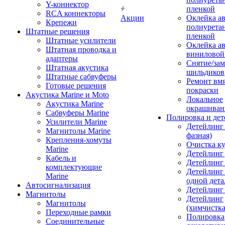
Y-коннектор
пленкой
RCA коннекторы
Акции
Оклейка а
Крепежи
полиурета
Штатные решения
пленкой
Штатные усилители
Оклейка а
Штатная проводка и
виниловой
адаптеры
Снятие/зам
Штатная акустика
шильдиков
Штатные сабвуферы
Ремонт вмя
Готовые решения
покраски
Акустика Marine и Moto
Локальное
Акустика Marine
окрашиван
Сабвуферы Marine
Полировка и де
Усилители Marine
Детейлинг 
Магнитолы Marine
фазная)
Крепления-хомуты
Очистка ку
Marine
Детейлинг 
Кабель и
Детейлинг
комплектующие
Детейлинг
Marine
одной дета
Автосигнализация
Детейлинг
Магнитолы
Детейлинг
Магнитолы
(химчистк
Переходные рамки
Полировка
Соединительные