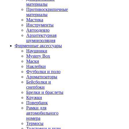
материалы
Противоскрипичные
материалы
Мастика
Инструменты
Автоодеяло
Архитектурная
шумоизоляция
Фирменные аксессуары
Наушники
Mystery Box
Маски
Наклейки
Футболки и поло
Ароматизаторы
Бейсболки и
снепбэки
Брелки и браслеты
Кружки
Повербанк
Рамки для
автомобильного
номера
Термосы
Толстовки и худи