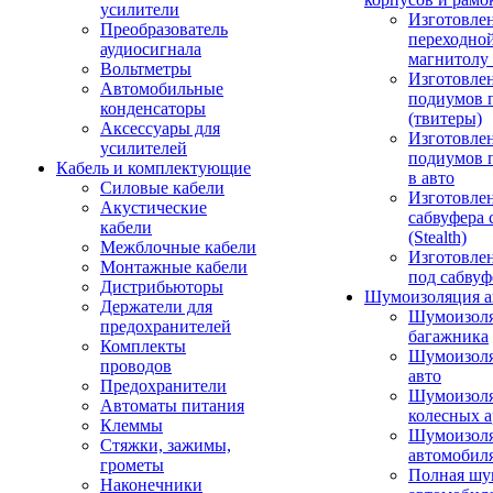
усилители
Изготовле
Преобразователь
переходно
аудиосигнала
магнитолу 
Вольтметры
Изготовле
Автомобильные
подиумов 
конденсаторы
(твитеры)
Аксессуары для
Изготовле
усилителей
подиумов 
Кабель и комплектующие
в авто
Силовые кабели
Изготовлен
Акустические
сабвуфера 
кабели
(Stealth)
Межблочные кабели
Изготовле
Монтажные кабели
под сабвуф
Дистрибьюторы
Шумоизоляция а
Держатели для
Шумоизол
предохранителей
багажника
Комплекты
Шумоизол
проводов
авто
Предохранители
Шумоизоля
Автоматы питания
колесных а
Клеммы
Шумоизоля
Стяжки, зажимы,
автомобил
грометы
Полная шу
Наконечники