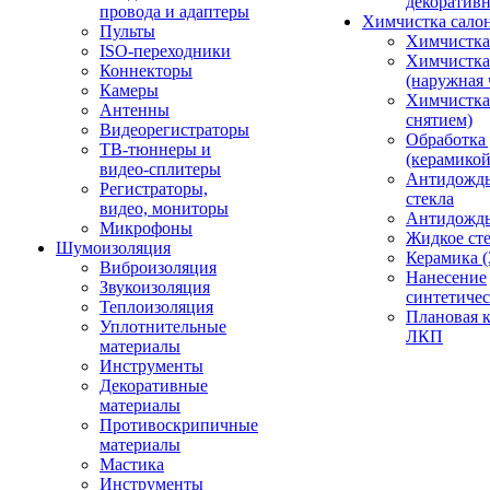
декоративн
провода и адаптеры
Химчистка сало
Пульты
Химчистка
ISO-переходники
Химчистка
Коннекторы
(наружная 
Камеры
Химчистка 
Антенны
снятием)
Видеорегистраторы
Обработка
ТВ-тюннеры и
(керамикой
видео-сплитеры
Антидождь
Регистраторы,
стекла
видео, мониторы
Антидождь 
Микрофоны
Жидкое сте
Шумоизоляция
Керамика (
Виброизоляция
Нанесение
Звукоизоляция
синтетичес
Теплоизоляция
Плановая 
Уплотнительные
ЛКП
материалы
Инструменты
Декоративные
материалы
Противоскрипичные
материалы
Мастика
Инструменты