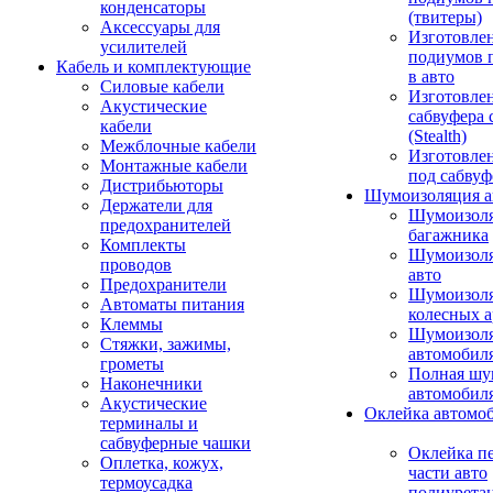
конденсаторы
(твитеры)
Аксессуары для
Изготовле
усилителей
подиумов 
Кабель и комплектующие
в авто
Силовые кабели
Изготовлен
Акустические
сабвуфера 
кабели
(Stealth)
Межблочные кабели
Изготовле
Монтажные кабели
под сабвуф
Дистрибьюторы
Шумоизоляция а
Держатели для
Шумоизол
предохранителей
багажника
Комплекты
Шумоизол
проводов
авто
Предохранители
Шумоизоля
Автоматы питания
колесных а
Клеммы
Шумоизоля
Стяжки, зажимы,
автомобил
грометы
Полная шу
Наконечники
автомобил
Акустические
Оклейка автомо
терминалы и
сабвуферные чашки
Оклейка п
Оплетка, кожух,
части авто
термоусадка
полиурета