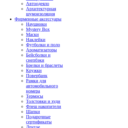
Автоодеяло
Архитектурная
шумоизоляция
Фирменные аксессуары
Наушники
Mystery Box
Маски
Наклейки
Футболки и поло
Ароматизаторы
Бейсболки и
снепбэки
Брелки и браслеты
Кружки
Повербанк
Рамки для
автомобильного
номера
Термосы
Толстовки и худи
Флеш накопители
Шапки
Подарочные
сертификаты
Другое