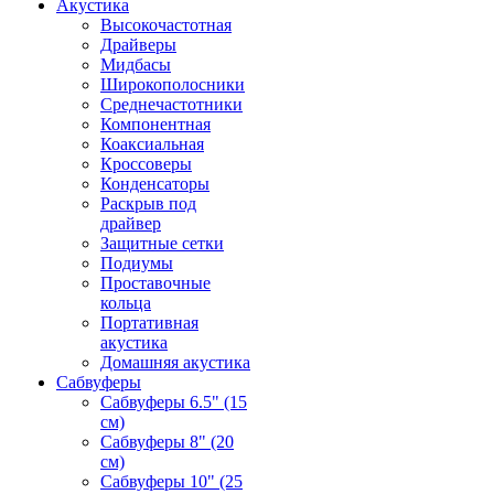
Акустика
Высокочастотная
Драйверы
Мидбасы
Широкополосники
Среднечастотники
Компонентная
Коаксиальная
Кроссоверы
Конденсаторы
Раскрыв под
драйвер
Защитные сетки
Подиумы
Проставочные
кольца
Портативная
акустика
Домашняя акустика
Сабвуферы
Сабвуферы 6.5" (15
см)
Сабвуферы 8" (20
см)
Сабвуферы 10" (25