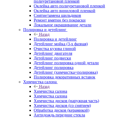
полиуретановой пленкой
Оклейка авто полиуретановой пленкой
Оклейка авто виниловой пленкой
Снятие/замена шильдиков
Ремонт вмятин без покраски
Локальное окрашивание детали
Полировка и детейлинг
Назад
Полировка и детейлинг
Детейлинг мойка (3-х фазная)
Очистка кузова глиной
Детейлинг двигателя
Детейлинг подвески
Детейлинг полировка одной детали
Детейлинг полировка
Детейлинг (химчистка+полировка)
Полировка декоративных вставок
Химчистка салона
Назад
Химчистка салона
Химчистка салона
Химчистка дисков (наружная часть)
Химчистка дисков (со снятием)
Обработка дисков (керамикой)
Антидождь передние стекла