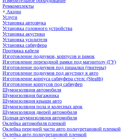
Измерительное оборудование
Ремкомплекты
Акции
Услуги
Установка автозвука
Установка головного устройства
Установка акустики
Установка усилителя
Установка сабвуфера
Протяжка кабеля
Изготовление подиумов, корпусов и рамок
Изготовление переходной рамки под магнитолу (ГУ)
Изготовление подиумов под пищалки (твитеры)
Изготовление подиумов под акустику в авто
Изготовление корпуса сабвуфера стелс (Stealth)
Изготовление корпусов под сабвуфер
Шумоизоляция автомобиля
Шумоизоляция багажника
Шумоизоляция крыши авто
Шумоизоляция пола и колесных арок
Шумоизоляция дверей автомобиля
Полная шумоизоляция автомобиля
Оклейка автомобиля пленкой
Оклейка передней части авто полиуретановой пленкой
Оклейка авто полиуретановой пленкой