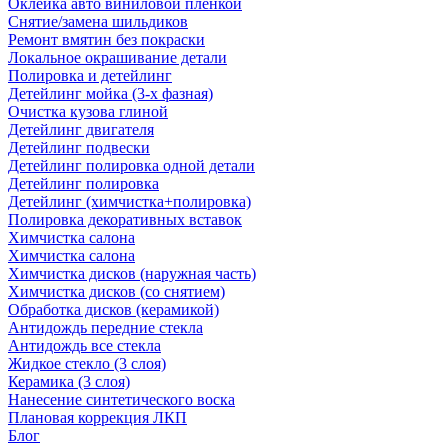
Оклейка авто виниловой пленкой
Снятие/замена шильдиков
Ремонт вмятин без покраски
Локальное окрашивание детали
Полировка и детейлинг
Детейлинг мойка (3-х фазная)
Очистка кузова глиной
Детейлинг двигателя
Детейлинг подвески
Детейлинг полировка одной детали
Детейлинг полировка
Детейлинг (химчистка+полировка)
Полировка декоративных вставок
Химчистка салона
Химчистка салона
Химчистка дисков (наружная часть)
Химчистка дисков (со снятием)
Обработка дисков (керамикой)
Антидождь передние стекла
Антидождь все стекла
Жидкое стекло (3 слоя)
Керамика (3 слоя)
Нанесение синтетического воска
Плановая коррекция ЛКП
Блог