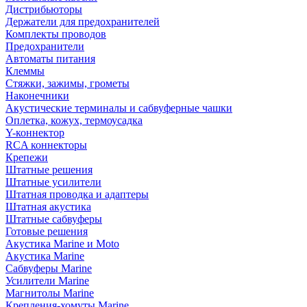
Дистрибьюторы
Держатели для предохранителей
Комплекты проводов
Предохранители
Автоматы питания
Клеммы
Стяжки, зажимы, грометы
Наконечники
Акустические терминалы и сабвуферные чашки
Оплетка, кожух, термоусадка
Y-коннектор
RCA коннекторы
Крепежи
Штатные решения
Штатные усилители
Штатная проводка и адаптеры
Штатная акустика
Штатные сабвуферы
Готовые решения
Акустика Marine и Moto
Акустика Marine
Сабвуферы Marine
Усилители Marine
Магнитолы Marine
Крепления-хомуты Marine