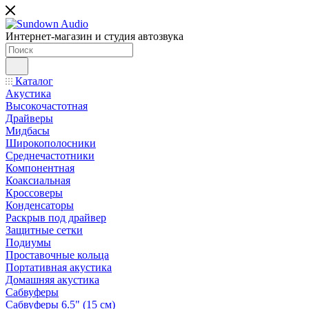
Интернет-магазин и студия автозвука
Каталог
Акустика
Высокочастотная
Драйверы
Мидбасы
Широкополосники
Среднечастотники
Компонентная
Коаксиальная
Кроссоверы
Конденсаторы
Раскрыв под драйвер
Защитные сетки
Подиумы
Проставочные кольца
Портативная акустика
Домашняя акустика
Сабвуферы
Сабвуферы 6.5" (15 см)