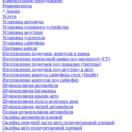
Измерительное оборудование
Ремкомплекты
Акции
Услуги
Установка автозвука
Установка головного устройства
Установка акустики
Установка усилителя
Установка сабвуфера
Протяжка кабеля
Изготовление подиумов, корпусов и рамок
Изготовление переходной рамки под магнитолу (ГУ)
Изготовление подиумов под пищалки (твитеры)
Изготовление подиумов под акустику в авто
Изготовление корпуса сабвуфера стелс (Stealth)
Изготовление корпусов под сабвуфер
Шумоизоляция автомобиля
Шумоизоляция багажника
Шумоизоляция крыши авто
Шумоизоляция пола и колесных арок
Шумоизоляция дверей автомобиля
Полная шумоизоляция автомобиля
Оклейка автомобиля пленкой
Оклейка передней части авто полиуретановой пленкой
Оклейка авто полиуретановой пленкой