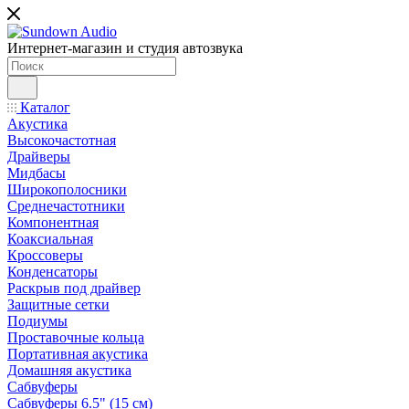
Интернет-магазин и студия автозвука
Каталог
Акустика
Высокочастотная
Драйверы
Мидбасы
Широкополосники
Среднечастотники
Компонентная
Коаксиальная
Кроссоверы
Конденсаторы
Раскрыв под драйвер
Защитные сетки
Подиумы
Проставочные кольца
Портативная акустика
Домашняя акустика
Сабвуферы
Сабвуферы 6.5" (15 см)