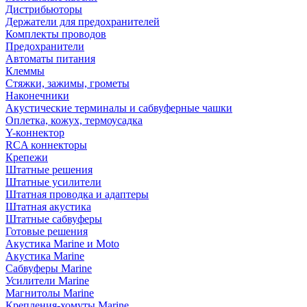
Дистрибьюторы
Держатели для предохранителей
Комплекты проводов
Предохранители
Автоматы питания
Клеммы
Стяжки, зажимы, грометы
Наконечники
Акустические терминалы и сабвуферные чашки
Оплетка, кожух, термоусадка
Y-коннектор
RCA коннекторы
Крепежи
Штатные решения
Штатные усилители
Штатная проводка и адаптеры
Штатная акустика
Штатные сабвуферы
Готовые решения
Акустика Marine и Moto
Акустика Marine
Сабвуферы Marine
Усилители Marine
Магнитолы Marine
Крепления-хомуты Marine