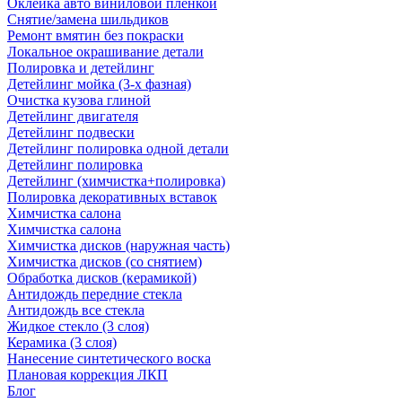
Оклейка авто виниловой пленкой
Снятие/замена шильдиков
Ремонт вмятин без покраски
Локальное окрашивание детали
Полировка и детейлинг
Детейлинг мойка (3-х фазная)
Очистка кузова глиной
Детейлинг двигателя
Детейлинг подвески
Детейлинг полировка одной детали
Детейлинг полировка
Детейлинг (химчистка+полировка)
Полировка декоративных вставок
Химчистка салона
Химчистка салона
Химчистка дисков (наружная часть)
Химчистка дисков (со снятием)
Обработка дисков (керамикой)
Антидождь передние стекла
Антидождь все стекла
Жидкое стекло (3 слоя)
Керамика (3 слоя)
Нанесение синтетического воска
Плановая коррекция ЛКП
Блог