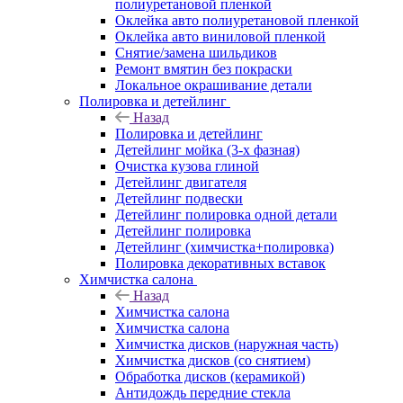
полиуретановой пленкой
Оклейка авто полиуретановой пленкой
Оклейка авто виниловой пленкой
Снятие/замена шильдиков
Ремонт вмятин без покраски
Локальное окрашивание детали
Полировка и детейлинг
Назад
Полировка и детейлинг
Детейлинг мойка (3-х фазная)
Очистка кузова глиной
Детейлинг двигателя
Детейлинг подвески
Детейлинг полировка одной детали
Детейлинг полировка
Детейлинг (химчистка+полировка)
Полировка декоративных вставок
Химчистка салона
Назад
Химчистка салона
Химчистка салона
Химчистка дисков (наружная часть)
Химчистка дисков (со снятием)
Обработка дисков (керамикой)
Антидождь передние стекла