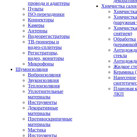
декоративн
провода и адаптеры
Химчистка сало
Пульты
Химчистка
ISO-переходники
Химчистка
Коннекторы
(наружная 
Камеры
Химчистка 
Антенны
снятием)
Видеорегистраторы
Обработка
ТВ-тюннеры и
(керамикой
видео-сплитеры
Антидождь
Регистраторы,
стекла
видео, мониторы
Антидождь 
Микрофоны
Жидкое сте
Шумоизоляция
Керамика (
Виброизоляция
Нанесение
Звукоизоляция
синтетичес
Теплоизоляция
Плановая 
Уплотнительные
ЛКП
материалы
Инструменты
Декоративные
материалы
Противоскрипичные
материалы
Мастика
Инструменты