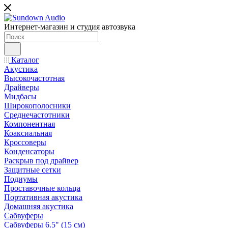
Интернет-магазин и студия автозвука
Каталог
Акустика
Высокочастотная
Драйверы
Мидбасы
Широкополосники
Среднечастотники
Компонентная
Коаксиальная
Кроссоверы
Конденсаторы
Раскрыв под драйвер
Защитные сетки
Подиумы
Проставочные кольца
Портативная акустика
Домашняя акустика
Сабвуферы
Сабвуферы 6.5" (15 см)