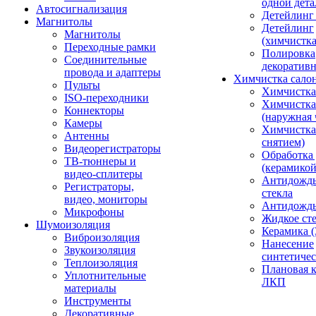
одной дета
Автосигнализация
Детейлинг
Магнитолы
Детейлинг
Магнитолы
(химчистк
Переходные рамки
Полировка
Соединительные
декоративн
провода и адаптеры
Химчистка сало
Пульты
Химчистка
ISO-переходники
Химчистка
Коннекторы
(наружная 
Камеры
Химчистка 
Антенны
снятием)
Видеорегистраторы
Обработка
ТВ-тюннеры и
(керамикой
видео-сплитеры
Антидождь
Регистраторы,
стекла
видео, мониторы
Антидождь 
Микрофоны
Жидкое сте
Шумоизоляция
Керамика (
Виброизоляция
Нанесение
Звукоизоляция
синтетичес
Теплоизоляция
Плановая 
Уплотнительные
ЛКП
материалы
Инструменты
Декоративные