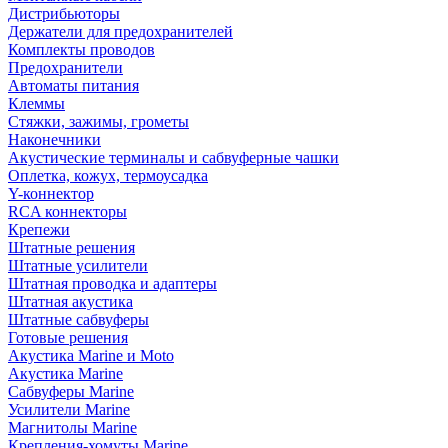
Дистрибьюторы
Держатели для предохранителей
Комплекты проводов
Предохранители
Автоматы питания
Клеммы
Стяжки, зажимы, грометы
Наконечники
Акустические терминалы и сабвуферные чашки
Оплетка, кожух, термоусадка
Y-коннектор
RCA коннекторы
Крепежи
Штатные решения
Штатные усилители
Штатная проводка и адаптеры
Штатная акустика
Штатные сабвуферы
Готовые решения
Акустика Marine и Moto
Акустика Marine
Сабвуферы Marine
Усилители Marine
Магнитолы Marine
Крепления-хомуты Marine