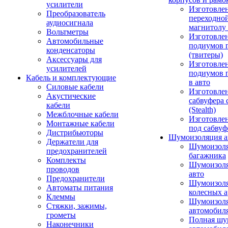
усилители
Изготовле
Преобразователь
переходно
аудиосигнала
магнитолу 
Вольтметры
Изготовле
Автомобильные
подиумов 
конденсаторы
(твитеры)
Аксессуары для
Изготовле
усилителей
подиумов 
Кабель и комплектующие
в авто
Силовые кабели
Изготовлен
Акустические
сабвуфера 
кабели
(Stealth)
Межблочные кабели
Изготовле
Монтажные кабели
под сабвуф
Дистрибьюторы
Шумоизоляция а
Держатели для
Шумоизол
предохранителей
багажника
Комплекты
Шумоизол
проводов
авто
Предохранители
Шумоизоля
Автоматы питания
колесных а
Клеммы
Шумоизоля
Стяжки, зажимы,
автомобил
грометы
Полная шу
Наконечники