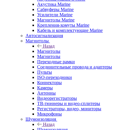
Акустика Marine
Сабвуферы Marine
Усилители Marine
Магнитолы Marine
Крепления-хомуты Marine
Кабель и комплектующие Marine
Автосигнализация
Магнитолы
Назад
Магнитолы
Магнитолы
Переходные рамки
Соединительные провода и адаптеры
Пульты
ISO-переходники
Коннекторы
Камеры
Антенны
Видеорегистраторы
ТВ-тюннеры и видео-сплитеры
Регистраторы, видео, мониторы
Микрофоны
Шумоизоляция
Назад
Шумоизоляция