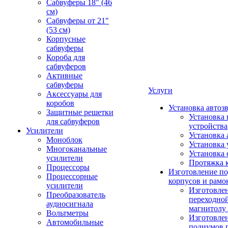
Сабвуферы 18" (46
см)
Сабвуферы от 21"
(53 см)
Корпусные
сабвуферы
Короба для
сабвуферов
Активные
сабвуферы
Услуги
Аксессуары для
коробов
Установка автоз
Защитные решетки
Установка 
для сабвуферов
устройства
Усилители
Установка 
Моноблок
Установка 
Многоканальные
Установка 
усилители
Протяжка 
Процессоры
Изготовление п
Процессорные
корпусов и рамо
усилители
Изготовле
Преобразователь
переходно
аудиосигнала
магнитолу 
Вольтметры
Изготовле
Автомобильные
подиумов 