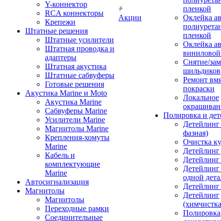
Y-коннектор
пленкой
RCA коннекторы
Акции
Оклейка а
Крепежи
полиурета
Штатные решения
пленкой
Штатные усилители
Оклейка а
Штатная проводка и
виниловой
адаптеры
Снятие/зам
Штатная акустика
шильдиков
Штатные сабвуферы
Ремонт вмя
Готовые решения
покраски
Акустика Marine и Moto
Локальное
Акустика Marine
окрашиван
Сабвуферы Marine
Полировка и де
Усилители Marine
Детейлинг 
Магнитолы Marine
фазная)
Крепления-хомуты
Очистка ку
Marine
Детейлинг 
Кабель и
Детейлинг
комплектующие
Детейлинг
Marine
одной дета
Автосигнализация
Детейлинг
Магнитолы
Детейлинг
Магнитолы
(химчистк
Переходные рамки
Полировка
Соединительные