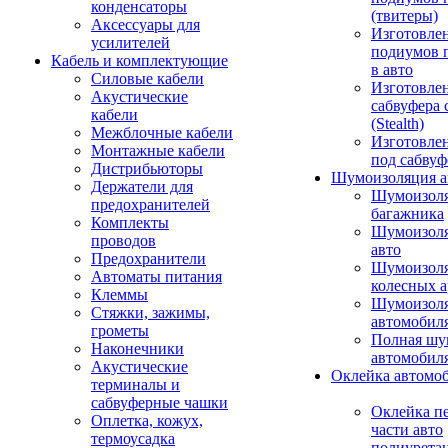
конденсаторы
(твитеры)
Аксессуары для
Изготовле
усилителей
подиумов 
Кабель и комплектующие
в авто
Силовые кабели
Изготовлен
Акустические
сабвуфера 
кабели
(Stealth)
Межблочные кабели
Изготовле
Монтажные кабели
под сабвуф
Дистрибьюторы
Шумоизоляция а
Держатели для
Шумоизол
предохранителей
багажника
Комплекты
Шумоизол
проводов
авто
Предохранители
Шумоизоля
Автоматы питания
колесных а
Клеммы
Шумоизоля
Стяжки, зажимы,
автомобил
грометы
Полная шу
Наконечники
автомобил
Акустические
Оклейка автомо
терминалы и
сабвуферные чашки
Оклейка п
Оплетка, кожух,
части авто
термоусадка
полиурета