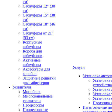
см)
Сабвуферы 12" (30
см)
Сабвуферы 15" (38
см)
Сабвуферы 18" (46
см)
Сабвуферы от 21"
(53 см)
Корпусные
сабвуферы
Короба для
сабвуферов
Активные
сабвуферы
Услуги
Аксессуары для
коробов
Установка автоз
Защитные решетки
Установка 
для сабвуферов
устройства
Усилители
Установка 
Моноблок
Установка 
Многоканальные
Установка 
усилители
Протяжка 
Процессоры
Изготовление п
Процессорные
корпусов и рамо