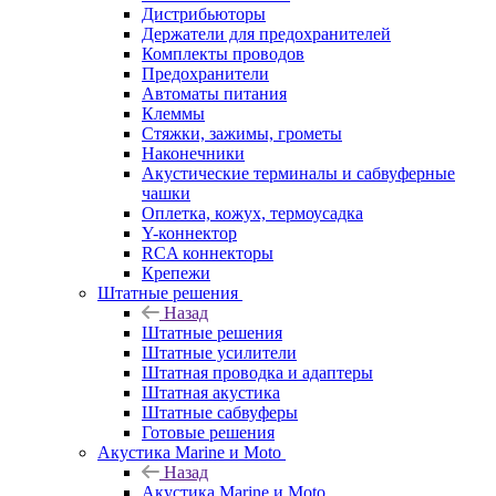
Дистрибьюторы
Держатели для предохранителей
Комплекты проводов
Предохранители
Автоматы питания
Клеммы
Стяжки, зажимы, грометы
Наконечники
Акустические терминалы и сабвуферные
чашки
Оплетка, кожух, термоусадка
Y-коннектор
RCA коннекторы
Крепежи
Штатные решения
Назад
Штатные решения
Штатные усилители
Штатная проводка и адаптеры
Штатная акустика
Штатные сабвуферы
Готовые решения
Акустика Marine и Moto
Назад
Акустика Marine и Moto