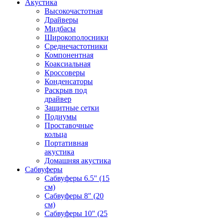
Акустика
Высокочастотная
Драйверы
Мидбасы
Широкополосники
Среднечастотники
Компонентная
Коаксиальная
Кроссоверы
Конденсаторы
Раскрыв под
драйвер
Защитные сетки
Подиумы
Проставочные
кольца
Портативная
акустика
Домашняя акустика
Сабвуферы
Сабвуферы 6.5" (15
см)
Сабвуферы 8" (20
см)
Сабвуферы 10" (25