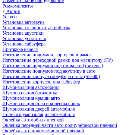
Измерительное оборудование
Ремкомплекты
Акции
Услуги
Установка автозвука
Установка головного устройства
Установка акустики
Установка усилителя
Установка сабвуфера
Протяжка кабеля
Изготовление подиумов, корпусов и рамок
Изготовление переходной рамки под магнитолу (ГУ)
Изготовление подиумов под пищалки (твитеры)
Изготовление подиумов под акустику в авто
Изготовление корпуса сабвуфера стелс (Stealth)
Изготовление корпусов под сабвуфер
Шумоизоляция автомобиля
Шумоизоляция багажника
Шумоизоляция крыши авто
Шумоизоляция пола и колесных арок
Шумоизоляция дверей автомобиля
Полная шумоизоляция автомобиля
Оклейка автомобиля пленкой
Оклейка передней части авто полиуретановой пленкой
Оклейка авто полиуретановой пленкой