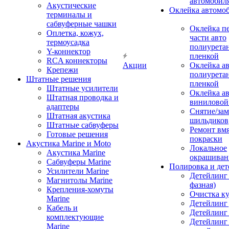
автомобил
Акустические
Оклейка автомо
терминалы и
сабвуферные чашки
Оклейка п
Оплетка, кожух,
части авто
термоусадка
полиурета
Y-коннектор
пленкой
RCA коннекторы
Акции
Оклейка а
Крепежи
полиурета
Штатные решения
пленкой
Штатные усилители
Оклейка а
Штатная проводка и
виниловой
адаптеры
Снятие/зам
Штатная акустика
шильдиков
Штатные сабвуферы
Ремонт вмя
Готовые решения
покраски
Акустика Marine и Moto
Локальное
Акустика Marine
окрашиван
Сабвуферы Marine
Полировка и де
Усилители Marine
Детейлинг 
Магнитолы Marine
фазная)
Крепления-хомуты
Очистка ку
Marine
Детейлинг 
Кабель и
Детейлинг
комплектующие
Детейлинг
Marine