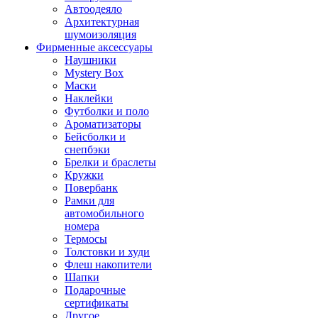
Автоодеяло
Архитектурная
шумоизоляция
Фирменные аксессуары
Наушники
Mystery Box
Маски
Наклейки
Футболки и поло
Ароматизаторы
Бейсболки и
снепбэки
Брелки и браслеты
Кружки
Повербанк
Рамки для
автомобильного
номера
Термосы
Толстовки и худи
Флеш накопители
Шапки
Подарочные
сертификаты
Другое