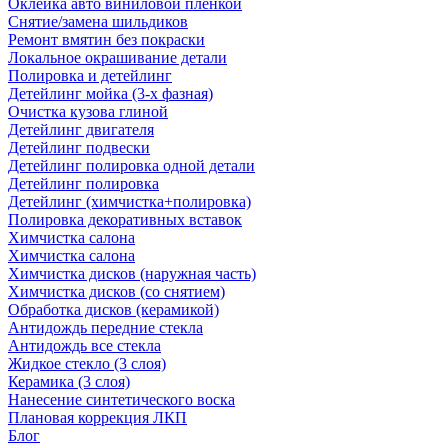
Оклейка авто виниловой пленкой
Снятие/замена шильдиков
Ремонт вмятин без покраски
Локальное окрашивание детали
Полировка и детейлинг
Детейлинг мойка (3-х фазная)
Очистка кузова глиной
Детейлинг двигателя
Детейлинг подвески
Детейлинг полировка одной детали
Детейлинг полировка
Детейлинг (химчистка+полировка)
Полировка декоративных вставок
Химчистка салона
Химчистка салона
Химчистка дисков (наружная часть)
Химчистка дисков (со снятием)
Обработка дисков (керамикой)
Антидождь передние стекла
Антидождь все стекла
Жидкое стекло (3 слоя)
Керамика (3 слоя)
Нанесение синтетического воска
Плановая коррекция ЛКП
Блог