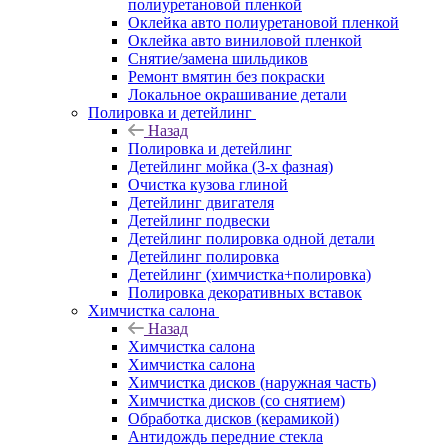
полиуретановой пленкой
Оклейка авто полиуретановой пленкой
Оклейка авто виниловой пленкой
Снятие/замена шильдиков
Ремонт вмятин без покраски
Локальное окрашивание детали
Полировка и детейлинг
Назад
Полировка и детейлинг
Детейлинг мойка (3-х фазная)
Очистка кузова глиной
Детейлинг двигателя
Детейлинг подвески
Детейлинг полировка одной детали
Детейлинг полировка
Детейлинг (химчистка+полировка)
Полировка декоративных вставок
Химчистка салона
Назад
Химчистка салона
Химчистка салона
Химчистка дисков (наружная часть)
Химчистка дисков (со снятием)
Обработка дисков (керамикой)
Антидождь передние стекла