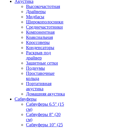
Акустика
Высокочастотная
Драйверы
Мидбасы
Широкополосники
Среднечастотники
Компонентная
Коаксиальная
Кроссоверы
Конденсаторы
Раскрыв под
драйвер
Защитные сетки
Подиумы
Проставочные
кольца
Портативная
акустика
Домашняя акустика
Сабвуферы
Сабвуферы 6.5" (15
см)
Сабвуферы 8" (20
см)
Сабвуферы 10" (25