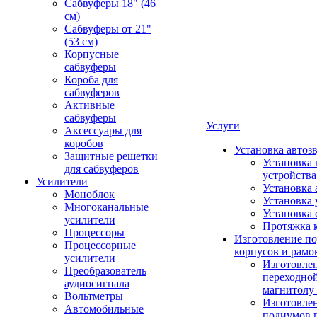
Сабвуферы 18" (46
см)
Сабвуферы от 21"
(53 см)
Корпусные
сабвуферы
Короба для
сабвуферов
Активные
сабвуферы
Услуги
Аксессуары для
коробов
Установка автоз
Защитные решетки
Установка 
для сабвуферов
устройства
Усилители
Установка 
Моноблок
Установка 
Многоканальные
Установка 
усилители
Протяжка 
Процессоры
Изготовление п
Процессорные
корпусов и рамо
усилители
Изготовле
Преобразователь
переходно
аудиосигнала
магнитолу 
Вольтметры
Изготовле
Автомобильные
подиумов 