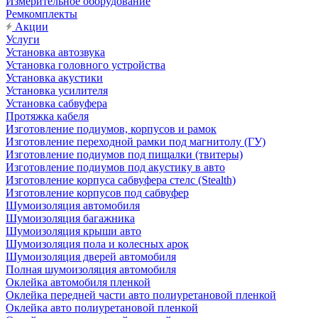
Измерительное оборудование
Ремкомплекты
Акции
Услуги
Установка автозвука
Установка головного устройства
Установка акустики
Установка усилителя
Установка сабвуфера
Протяжка кабеля
Изготовление подиумов, корпусов и рамок
Изготовление переходной рамки под магнитолу (ГУ)
Изготовление подиумов под пищалки (твитеры)
Изготовление подиумов под акустику в авто
Изготовление корпуса сабвуфера стелс (Stealth)
Изготовление корпусов под сабвуфер
Шумоизоляция автомобиля
Шумоизоляция багажника
Шумоизоляция крыши авто
Шумоизоляция пола и колесных арок
Шумоизоляция дверей автомобиля
Полная шумоизоляция автомобиля
Оклейка автомобиля пленкой
Оклейка передней части авто полиуретановой пленкой
Оклейка авто полиуретановой пленкой