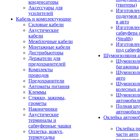
конденсаторы
(твитеры)
Аксессуары для
Изготовле
усилителей
подиумов 
Кабель и комплектующие
в авто
Силовые кабели
Изготовлен
Акустические
сабвуфера 
кабели
(Stealth)
Межблочные кабели
Изготовле
Монтажные кабели
под сабвуф
Дистрибьюторы
Шумоизоляция а
Держатели для
Шумоизол
предохранителей
багажника
Комплекты
Шумоизол
проводов
авто
Предохранители
Шумоизоля
Автоматы питания
колесных а
Клеммы
Шумоизоля
Стяжки, зажимы,
автомобил
грометы
Полная шу
Наконечники
автомобил
Акустические
Оклейка автомо
терминалы и
сабвуферные чашки
Оклейка п
Оплетка, кожух,
части авто
термоусадка
полиурета