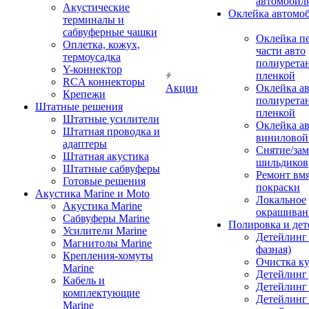
автомобил
Акустические
Оклейка автомо
терминалы и
сабвуферные чашки
Оклейка п
Оплетка, кожух,
части авто
термоусадка
полиурета
Y-коннектор
пленкой
RCA коннекторы
Акции
Оклейка а
Крепежи
полиурета
Штатные решения
пленкой
Штатные усилители
Оклейка а
Штатная проводка и
виниловой
адаптеры
Снятие/зам
Штатная акустика
шильдиков
Штатные сабвуферы
Ремонт вмя
Готовые решения
покраски
Акустика Marine и Moto
Локальное
Акустика Marine
окрашиван
Сабвуферы Marine
Полировка и де
Усилители Marine
Детейлинг 
Магнитолы Marine
фазная)
Крепления-хомуты
Очистка ку
Marine
Детейлинг 
Кабель и
Детейлинг
комплектующие
Детейлинг
Marine