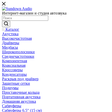
Интернет-магазин и студия автозвука
Каталог
Акустика
Высокочастотная
Драйверы
Мидбасы
Широкополосники
Среднечастотники
Компонентная
Коаксиальная
Кроссоверы
Конденсаторы
Раскрыв под драйвер
Защитные сетки
Подиумы
Проставочные кольца
Портативная акустика
Домашняя акустика
Сабвуферы
Сабвуферы 6.5" (15 см)