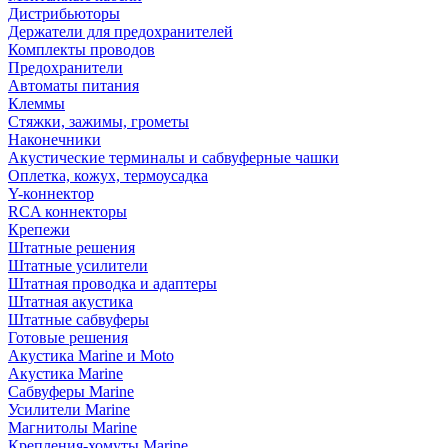
Дистрибьюторы
Держатели для предохранителей
Комплекты проводов
Предохранители
Автоматы питания
Клеммы
Стяжки, зажимы, грометы
Наконечники
Акустические терминалы и сабвуферные чашки
Оплетка, кожух, термоусадка
Y-коннектор
RCA коннекторы
Крепежи
Штатные решения
Штатные усилители
Штатная проводка и адаптеры
Штатная акустика
Штатные сабвуферы
Готовые решения
Акустика Marine и Moto
Акустика Marine
Сабвуферы Marine
Усилители Marine
Магнитолы Marine
Крепления-хомуты Marine