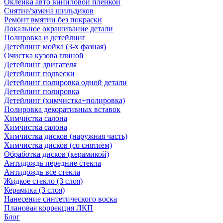
Оклейка авто виниловой пленкой
Снятие/замена шильдиков
Ремонт вмятин без покраски
Локальное окрашивание детали
Полировка и детейлинг
Детейлинг мойка (3-х фазная)
Очистка кузова глиной
Детейлинг двигателя
Детейлинг подвески
Детейлинг полировка одной детали
Детейлинг полировка
Детейлинг (химчистка+полировка)
Полировка декоративных вставок
Химчистка салона
Химчистка салона
Химчистка дисков (наружная часть)
Химчистка дисков (со снятием)
Обработка дисков (керамикой)
Антидождь передние стекла
Антидождь все стекла
Жидкое стекло (3 слоя)
Керамика (3 слоя)
Нанесение синтетического воска
Плановая коррекция ЛКП
Блог