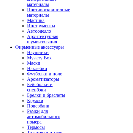
материалы
Противоскрипичные
материалы
Мастика
Инструменты
Автоодеяло
Архитектурная
шумоизоляция
Фирменные аксессуары
Наушники
Mystery Box
Маски
Наклейки
Футболки и поло
Ароматизаторы
Бейсболки и
снепбэки
Брелки и браслеты
Кружки
Повербанк
Рамки для
автомобильного
номера
Термосы
Толстовки и худи