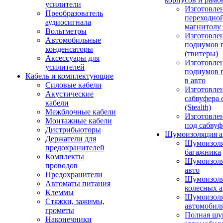
усилители
Изготовле
Преобразователь
переходно
аудиосигнала
магнитолу 
Вольтметры
Изготовле
Автомобильные
подиумов 
конденсаторы
(твитеры)
Аксессуары для
Изготовле
усилителей
подиумов 
Кабель и комплектующие
в авто
Силовые кабели
Изготовлен
Акустические
сабвуфера 
кабели
(Stealth)
Межблочные кабели
Изготовле
Монтажные кабели
под сабвуф
Дистрибьюторы
Шумоизоляция а
Держатели для
Шумоизол
предохранителей
багажника
Комплекты
Шумоизол
проводов
авто
Предохранители
Шумоизоля
Автоматы питания
колесных а
Клеммы
Шумоизоля
Стяжки, зажимы,
автомобил
грометы
Полная шу
Наконечники