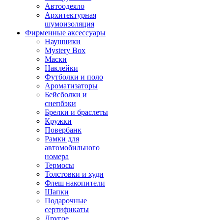
Автоодеяло
Архитектурная
шумоизоляция
Фирменные аксессуары
Наушники
Mystery Box
Маски
Наклейки
Футболки и поло
Ароматизаторы
Бейсболки и
снепбэки
Брелки и браслеты
Кружки
Повербанк
Рамки для
автомобильного
номера
Термосы
Толстовки и худи
Флеш накопители
Шапки
Подарочные
сертификаты
Другое