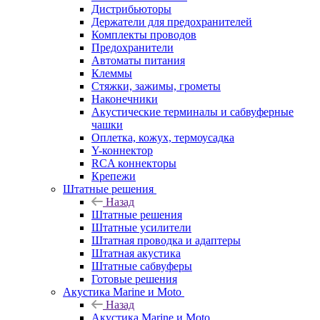
Дистрибьюторы
Держатели для предохранителей
Комплекты проводов
Предохранители
Автоматы питания
Клеммы
Стяжки, зажимы, грометы
Наконечники
Акустические терминалы и сабвуферные
чашки
Оплетка, кожух, термоусадка
Y-коннектор
RCA коннекторы
Крепежи
Штатные решения
Назад
Штатные решения
Штатные усилители
Штатная проводка и адаптеры
Штатная акустика
Штатные сабвуферы
Готовые решения
Акустика Marine и Moto
Назад
Акустика Marine и Moto