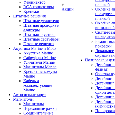
Y-коннектор
пленкой
RCA коннекторы
Акции
Оклейка а
Крепежи
полиурета
Штатные решения
пленкой
Штатные усилители
Оклейка а
Штатная проводка и
виниловой
адаптеры
Снятие/зам
Штатная акустика
шильдиков
Штатные сабвуферы
Ремонт вмя
Готовые решения
покраски
Акустика Marine и Moto
Локальное
Акустика Marine
окрашиван
Сабвуферы Marine
Полировка и де
Усилители Marine
Детейлинг 
Магнитолы Marine
фазная)
Крепления-хомуты
Очистка ку
Marine
Детейлинг 
Кабель и
Детейлинг
комплектующие
Детейлинг
Marine
одной дета
Автосигнализация
Детейлинг
Магнитолы
Детейлинг
Магнитолы
(химчистк
Переходные рамки
Полировка
Соединительные