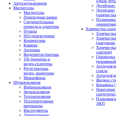
одной дета
Автосигнализация
Детейлинг
Магнитолы
Детейлинг
Магнитолы
(химчистк
Переходные рамки
Полировка
Соединительные
декоративн
провода и адаптеры
Химчистка сало
Пульты
Химчистка
ISO-переходники
Химчистка
Коннекторы
(наружная 
Камеры
Химчистка 
Антенны
снятием)
Видеорегистраторы
Обработка
ТВ-тюннеры и
(керамикой
видео-сплитеры
Антидождь
Регистраторы,
стекла
видео, мониторы
Антидождь 
Микрофоны
Жидкое сте
Шумоизоляция
Керамика (
Виброизоляция
Нанесение
Звукоизоляция
синтетичес
Теплоизоляция
Плановая 
Уплотнительные
ЛКП
материалы
Инструменты
Декоративные