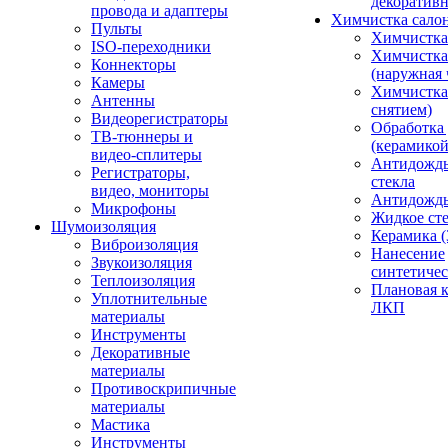
декоративн
провода и адаптеры
Химчистка сало
Пульты
Химчистка
ISO-переходники
Химчистка
Коннекторы
(наружная 
Камеры
Химчистка 
Антенны
снятием)
Видеорегистраторы
Обработка
ТВ-тюннеры и
(керамикой
видео-сплитеры
Антидождь
Регистраторы,
стекла
видео, мониторы
Антидождь 
Микрофоны
Жидкое сте
Шумоизоляция
Керамика (
Виброизоляция
Нанесение
Звукоизоляция
синтетичес
Теплоизоляция
Плановая 
Уплотнительные
ЛКП
материалы
Инструменты
Декоративные
материалы
Противоскрипичные
материалы
Мастика
Инструменты