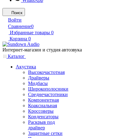
WhatsApp
Поиск
Войти
Сравнение
0
Избранные товары
0
Корзина
0
Интернет-магазин и студия автозвука
Каталог
Акустика
Высокочастотная
Драйверы
Мидбасы
Широкополосники
Среднечастотники
Компонентная
Коаксиальная
Кроссоверы
Конденсаторы
Раскрыв под
драйвер
Защитные сетки