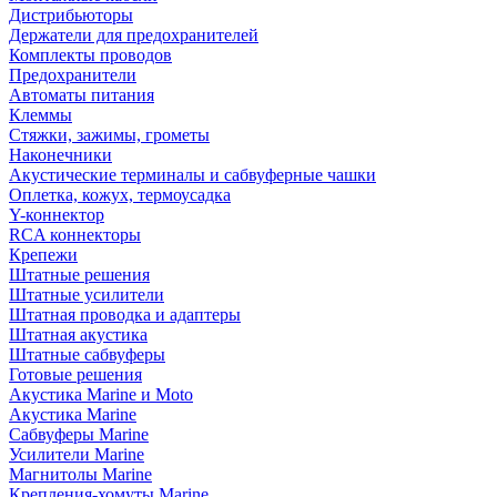
Дистрибьюторы
Держатели для предохранителей
Комплекты проводов
Предохранители
Автоматы питания
Клеммы
Стяжки, зажимы, грометы
Наконечники
Акустические терминалы и сабвуферные чашки
Оплетка, кожух, термоусадка
Y-коннектор
RCA коннекторы
Крепежи
Штатные решения
Штатные усилители
Штатная проводка и адаптеры
Штатная акустика
Штатные сабвуферы
Готовые решения
Акустика Marine и Moto
Акустика Marine
Сабвуферы Marine
Усилители Marine
Магнитолы Marine
Крепления-хомуты Marine