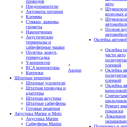
проводов
авто
Предохранители
Шумоизоля
Автоматы питания
колесных а
Клеммы
Шумоизоля
Стяжки, зажимы,
автомобил
грометы
Полная шу
Наконечники
автомобил
Акустические
Оклейка автомо
терминалы и
сабвуферные чашки
Оклейка п
Оплетка, кожух,
части авто
термоусадка
полиурета
Y-коннектор
пленкой
RCA коннекторы
Акции
Оклейка а
Крепежи
полиурета
Штатные решения
пленкой
Штатные усилители
Оклейка а
Штатная проводка и
виниловой
адаптеры
Снятие/зам
Штатная акустика
шильдиков
Штатные сабвуферы
Ремонт вмя
Готовые решения
покраски
Акустика Marine и Moto
Локальное
Акустика Marine
окрашиван
Сабвуферы Marine
Полировка и де