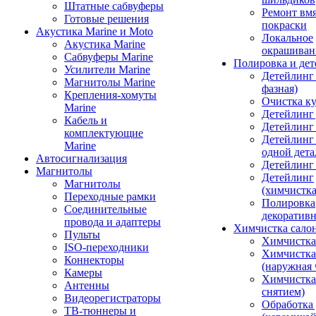
Штатные сабвуферы
Ремонт вмя
Готовые решения
покраски
Акустика Marine и Moto
Локальное
Акустика Marine
окрашиван
Сабвуферы Marine
Полировка и де
Усилители Marine
Детейлинг 
Магнитолы Marine
фазная)
Крепления-хомуты
Очистка ку
Marine
Детейлинг 
Кабель и
Детейлинг
комплектующие
Детейлинг
Marine
одной дета
Автосигнализация
Детейлинг
Магнитолы
Детейлинг
Магнитолы
(химчистк
Переходные рамки
Полировка
Соединительные
декоративн
провода и адаптеры
Химчистка сало
Пульты
Химчистка
ISO-переходники
Химчистка
Коннекторы
(наружная 
Камеры
Химчистка 
Антенны
снятием)
Видеорегистраторы
Обработка
ТВ-тюннеры и