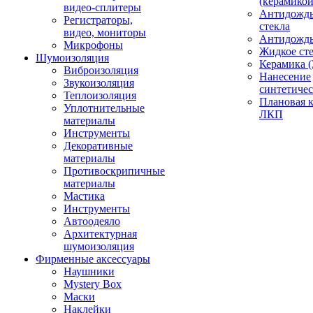
(керамикой
видео-сплитеры
Антидождь
Регистраторы,
стекла
видео, мониторы
Антидождь 
Микрофоны
Жидкое сте
Шумоизоляция
Керамика (
Виброизоляция
Нанесение
Звукоизоляция
синтетичес
Теплоизоляция
Плановая 
Уплотнительные
ЛКП
материалы
Инструменты
Декоративные
материалы
Противоскрипичные
материалы
Мастика
Инструменты
Автоодеяло
Архитектурная
шумоизоляция
Фирменные аксессуары
Наушники
Mystery Box
Маски
Наклейки