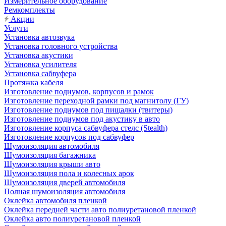
Измерительное оборудование
Ремкомплекты
Акции
Услуги
Установка автозвука
Установка головного устройства
Установка акустики
Установка усилителя
Установка сабвуфера
Протяжка кабеля
Изготовление подиумов, корпусов и рамок
Изготовление переходной рамки под магнитолу (ГУ)
Изготовление подиумов под пищалки (твитеры)
Изготовление подиумов под акустику в авто
Изготовление корпуса сабвуфера стелс (Stealth)
Изготовление корпусов под сабвуфер
Шумоизоляция автомобиля
Шумоизоляция багажника
Шумоизоляция крыши авто
Шумоизоляция пола и колесных арок
Шумоизоляция дверей автомобиля
Полная шумоизоляция автомобиля
Оклейка автомобиля пленкой
Оклейка передней части авто полиуретановой пленкой
Оклейка авто полиуретановой пленкой