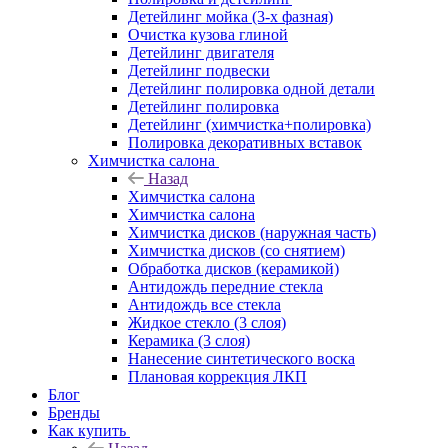
Детейлинг мойка (3-х фазная)
Очистка кузова глиной
Детейлинг двигателя
Детейлинг подвески
Детейлинг полировка одной детали
Детейлинг полировка
Детейлинг (химчистка+полировка)
Полировка декоративных вставок
Химчистка салона
Назад
Химчистка салона
Химчистка салона
Химчистка дисков (наружная часть)
Химчистка дисков (со снятием)
Обработка дисков (керамикой)
Антидождь передние стекла
Антидождь все стекла
Жидкое стекло (3 слоя)
Керамика (3 слоя)
Нанесение синтетического воска
Плановая коррекция ЛКП
Блог
Бренды
Как купить