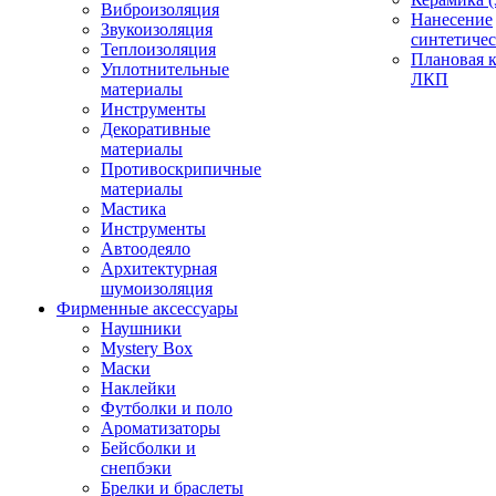
Виброизоляция
Нанесение
Звукоизоляция
синтетичес
Теплоизоляция
Плановая 
Уплотнительные
ЛКП
материалы
Инструменты
Декоративные
материалы
Противоскрипичные
материалы
Мастика
Инструменты
Автоодеяло
Архитектурная
шумоизоляция
Фирменные аксессуары
Наушники
Mystery Box
Маски
Наклейки
Футболки и поло
Ароматизаторы
Бейсболки и
снепбэки
Брелки и браслеты