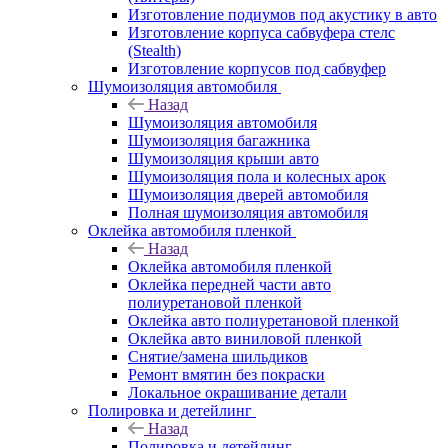
Изготовление подиумов под акустику в авто
Изготовление корпуса сабвуфера стелс
(Stealth)
Изготовление корпусов под сабвуфер
Шумоизоляция автомобиля
Назад
Шумоизоляция автомобиля
Шумоизоляция багажника
Шумоизоляция крыши авто
Шумоизоляция пола и колесных арок
Шумоизоляция дверей автомобиля
Полная шумоизоляция автомобиля
Оклейка автомобиля пленкой
Назад
Оклейка автомобиля пленкой
Оклейка передней части авто
полиуретановой пленкой
Оклейка авто полиуретановой пленкой
Оклейка авто виниловой пленкой
Снятие/замена шильдиков
Ремонт вмятин без покраски
Локальное окрашивание детали
Полировка и детейлинг
Назад
Полировка и детейлинг