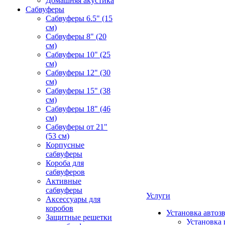
Домашняя акустика
Сабвуферы
Сабвуферы 6.5" (15
см)
Сабвуферы 8" (20
см)
Сабвуферы 10" (25
см)
Сабвуферы 12" (30
см)
Сабвуферы 15" (38
см)
Сабвуферы 18" (46
см)
Сабвуферы от 21"
(53 см)
Корпусные
сабвуферы
Короба для
сабвуферов
Активные
сабвуферы
Услуги
Аксессуары для
коробов
Установка автоз
Защитные решетки
Установка 