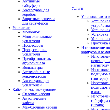
Активные
сабвуферы
Услуги
Аксессуары для
коробов
Установка автоз
Защитные решетки
Установка 
для сабвуферов
устройства
Усилители
Установка 
Моноблок
Установка 
Многоканальные
Установка 
усилители
Протяжка 
Процессоры
Изготовление п
Процессорные
корпусов и рамо
усилители
Изготовле
Преобразователь
переходно
аудиосигнала
магнитолу 
Вольтметры
Изготовле
Автомобильные
подиумов 
конденсаторы
(твитеры)
Аксессуары для
Изготовле
усилителей
подиумов 
Кабель и комплектующие
в авто
Силовые кабели
Изготовлен
Акустические
сабвуфера 
кабели
(Stealth)
Межблочные кабели
Изготовле