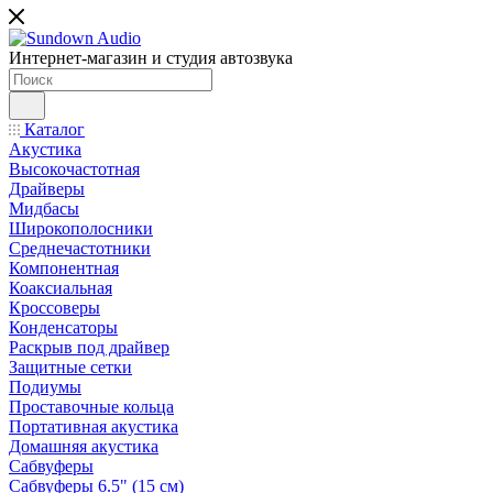
Интернет-магазин и студия автозвука
Каталог
Акустика
Высокочастотная
Драйверы
Мидбасы
Широкополосники
Среднечастотники
Компонентная
Коаксиальная
Кроссоверы
Конденсаторы
Раскрыв под драйвер
Защитные сетки
Подиумы
Проставочные кольца
Портативная акустика
Домашняя акустика
Сабвуферы
Сабвуферы 6.5" (15 см)