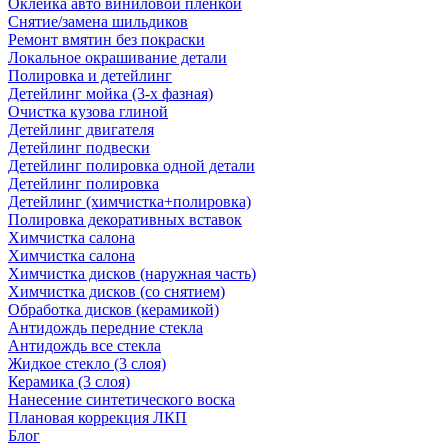
Оклейка авто виниловой пленкой
Снятие/замена шильдиков
Ремонт вмятин без покраски
Локальное окрашивание детали
Полировка и детейлинг
Детейлинг мойка (3-х фазная)
Очистка кузова глиной
Детейлинг двигателя
Детейлинг подвески
Детейлинг полировка одной детали
Детейлинг полировка
Детейлинг (химчистка+полировка)
Полировка декоративных вставок
Химчистка салона
Химчистка салона
Химчистка дисков (наружная часть)
Химчистка дисков (со снятием)
Обработка дисков (керамикой)
Антидождь передние стекла
Антидождь все стекла
Жидкое стекло (3 слоя)
Керамика (3 слоя)
Нанесение синтетического воска
Плановая коррекция ЛКП
Блог