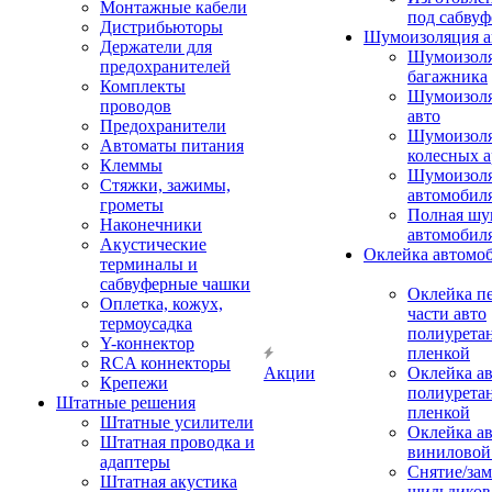
Монтажные кабели
под сабвуф
Дистрибьюторы
Шумоизоляция а
Держатели для
Шумоизол
предохранителей
багажника
Комплекты
Шумоизол
проводов
авто
Предохранители
Шумоизоля
Автоматы питания
колесных а
Клеммы
Шумоизоля
Стяжки, зажимы,
автомобил
грометы
Полная шу
Наконечники
автомобил
Акустические
Оклейка автомо
терминалы и
сабвуферные чашки
Оклейка п
Оплетка, кожух,
части авто
термоусадка
полиурета
Y-коннектор
пленкой
RCA коннекторы
Акции
Оклейка а
Крепежи
полиурета
Штатные решения
пленкой
Штатные усилители
Оклейка а
Штатная проводка и
виниловой
адаптеры
Снятие/зам
Штатная акустика
шильдиков