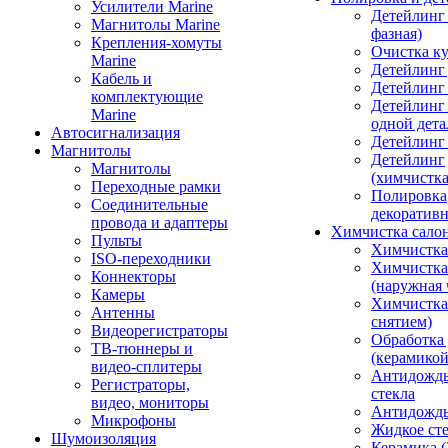
Усилители Marine
Детейлинг 
Магнитолы Marine
фазная)
Крепления-хомуты
Очистка ку
Marine
Детейлинг 
Кабель и
Детейлинг
комплектующие
Детейлинг
Marine
одной дета
Автосигнализация
Детейлинг
Магнитолы
Детейлинг
Магнитолы
(химчистк
Переходные рамки
Полировка
Соединительные
декоративн
провода и адаптеры
Химчистка сало
Пульты
Химчистка
ISO-переходники
Химчистка
Коннекторы
(наружная 
Камеры
Химчистка 
Антенны
снятием)
Видеорегистраторы
Обработка
ТВ-тюннеры и
(керамикой
видео-сплитеры
Антидождь
Регистраторы,
стекла
видео, мониторы
Антидождь 
Микрофоны
Жидкое сте
Шумоизоляция
Керамика (