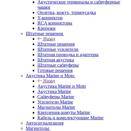
Акустические терминалы и сабвуферные
чашки
Оплетка, кожух, термоусадка
Y-коннектор
RCA коннекторы
Крепежи
Штатные решения
Назад
Штатные решения
Штатные усилители
Штатная проводка и адаптеры
Штатная акустика
Штатные сабвуферы
Готовые решения
Акустика Marine и Moto
Назад
Акустика Marine и Moto
Акустика Marine
Сабвуферы Marine
Усилители Marine
Магнитолы Marine
Крепления-хомуты Marine
Кабель и комплектующие Marine
Автосигнализация
Магнитолы