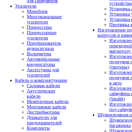
для сабвуферов
устройства
Усилители
Установка 
Моноблок
Установка 
Многоканальные
Установка 
усилители
Протяжка 
Процессоры
Изготовление п
Процессорные
корпусов и рамо
усилители
Изготовле
Преобразователь
переходно
аудиосигнала
магнитолу 
Вольтметры
Изготовле
Автомобильные
подиумов 
конденсаторы
(твитеры)
Аксессуары для
Изготовле
усилителей
подиумов 
Кабель и комплектующие
в авто
Силовые кабели
Изготовлен
Акустические
сабвуфера 
кабели
(Stealth)
Межблочные кабели
Изготовле
Монтажные кабели
под сабвуф
Дистрибьюторы
Шумоизоляция а
Держатели для
Шумоизол
предохранителей
багажника
Комплекты
Шумоизол