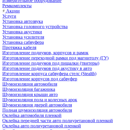
Измерительное оборудование
Ремкомплекты
Акции
Услуги
Установка автозвука
Установка головного устройства
Установка акустики
Установка усилителя
Установка сабвуфера
Протяжка кабеля
Изготовление подиумов, корпусов и рамок
Изготовление переходной рамки под магнитолу (ГУ)
Изготовление подиумов под пищалки (твитеры)
Изготовление подиумов под акустику в авто
Изготовление корпуса сабвуфера стелс (Stealth)
Изготовление корпусов под сабвуфер
Шумоизоляция автомобиля
Шумоизоляция багажника
Шумоизоляция крыши авто
Шумоизоляция пола и колесных арок
Шумоизоляция дверей автомобиля
Полная шумоизоляция автомобиля
Оклейка автомобиля пленкой
Оклейка передней части авто полиуретановой пленкой
Оклейка авто полиуретановой пленкой