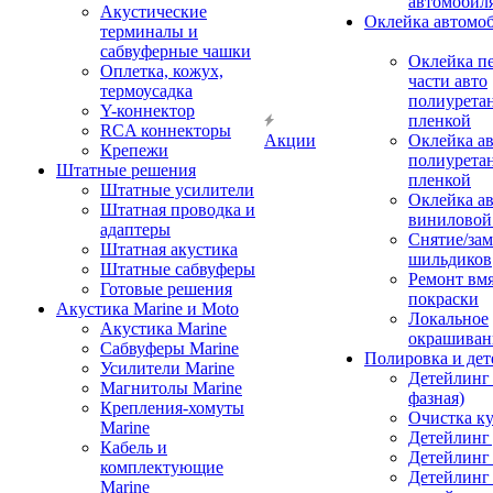
автомобил
Акустические
Оклейка автомо
терминалы и
сабвуферные чашки
Оклейка п
Оплетка, кожух,
части авто
термоусадка
полиурета
Y-коннектор
пленкой
RCA коннекторы
Акции
Оклейка а
Крепежи
полиурета
Штатные решения
пленкой
Штатные усилители
Оклейка а
Штатная проводка и
виниловой
адаптеры
Снятие/зам
Штатная акустика
шильдиков
Штатные сабвуферы
Ремонт вмя
Готовые решения
покраски
Акустика Marine и Moto
Локальное
Акустика Marine
окрашиван
Сабвуферы Marine
Полировка и де
Усилители Marine
Детейлинг 
Магнитолы Marine
фазная)
Крепления-хомуты
Очистка ку
Marine
Детейлинг 
Кабель и
Детейлинг
комплектующие
Детейлинг
Marine