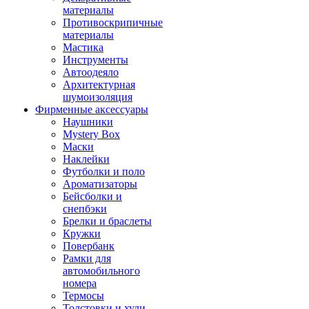
материалы
Противоскрипичные
материалы
Мастика
Инструменты
Автоодеяло
Архитектурная
шумоизоляция
Фирменные аксессуары
Наушники
Mystery Box
Маски
Наклейки
Футболки и поло
Ароматизаторы
Бейсболки и
снепбэки
Брелки и браслеты
Кружки
Повербанк
Рамки для
автомобильного
номера
Термосы
Толстовки и худи