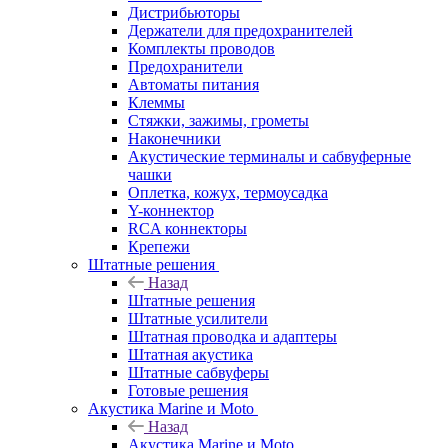
Дистрибьюторы
Держатели для предохранителей
Комплекты проводов
Предохранители
Автоматы питания
Клеммы
Стяжки, зажимы, грометы
Наконечники
Акустические терминалы и сабвуферные
чашки
Оплетка, кожух, термоусадка
Y-коннектор
RCA коннекторы
Крепежи
Штатные решения
Назад
Штатные решения
Штатные усилители
Штатная проводка и адаптеры
Штатная акустика
Штатные сабвуферы
Готовые решения
Акустика Marine и Moto
Назад
Акустика Marine и Moto