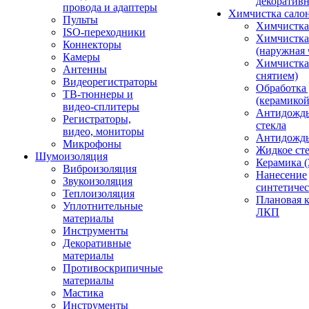
декоративн
провода и адаптеры
Химчистка сало
Пульты
Химчистка
ISO-переходники
Химчистка
Коннекторы
(наружная 
Камеры
Химчистка 
Антенны
снятием)
Видеорегистраторы
Обработка
ТВ-тюннеры и
(керамикой
видео-сплитеры
Антидождь
Регистраторы,
стекла
видео, мониторы
Антидождь 
Микрофоны
Жидкое сте
Шумоизоляция
Керамика (
Виброизоляция
Нанесение
Звукоизоляция
синтетичес
Теплоизоляция
Плановая 
Уплотнительные
ЛКП
материалы
Инструменты
Декоративные
материалы
Противоскрипичные
материалы
Мастика
Инструменты