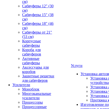
см)
Сабвуферы 12" (30
см)
Сабвуферы 15" (38
см)
Сабвуферы 18" (46
см)
Сабвуферы от 21"
(53 см)
Корпусные
сабвуферы
Короба для
сабвуферов
Активные
сабвуферы
Услуги
Аксессуары для
коробов
Установка автоз
Защитные решетки
Установка 
для сабвуферов
устройства
Усилители
Установка 
Моноблок
Установка 
Многоканальные
Установка 
усилители
Протяжка 
Процессоры
Изготовление п
Процессорные
корпусов и рамо