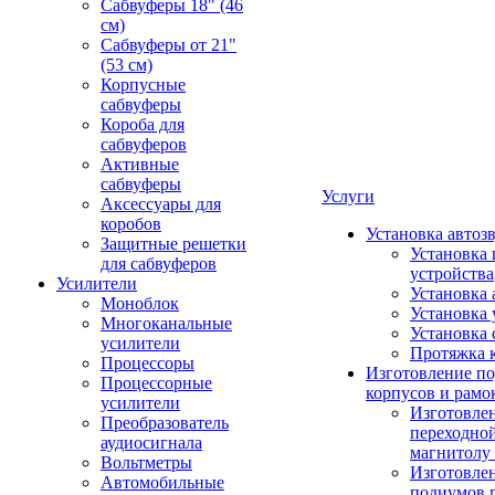
Сабвуферы 18" (46
см)
Сабвуферы от 21"
(53 см)
Корпусные
сабвуферы
Короба для
сабвуферов
Активные
сабвуферы
Услуги
Аксессуары для
коробов
Установка автоз
Защитные решетки
Установка 
для сабвуферов
устройства
Усилители
Установка 
Моноблок
Установка 
Многоканальные
Установка 
усилители
Протяжка 
Процессоры
Изготовление п
Процессорные
корпусов и рамо
усилители
Изготовле
Преобразователь
переходно
аудиосигнала
магнитолу 
Вольтметры
Изготовле
Автомобильные
подиумов 