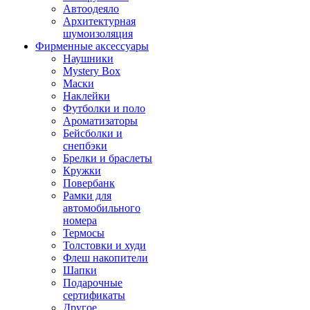
Автоодеяло
Архитектурная
шумоизоляция
Фирменные аксессуары
Наушники
Mystery Box
Маски
Наклейки
Футболки и поло
Ароматизаторы
Бейсболки и
снепбэки
Брелки и браслеты
Кружки
Повербанк
Рамки для
автомобильного
номера
Термосы
Толстовки и худи
Флеш накопители
Шапки
Подарочные
сертификаты
Другое