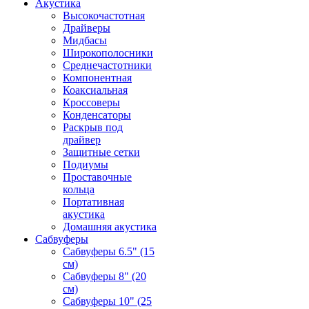
Акустика
Высокочастотная
Драйверы
Мидбасы
Широкополосники
Среднечастотники
Компонентная
Коаксиальная
Кроссоверы
Конденсаторы
Раскрыв под
драйвер
Защитные сетки
Подиумы
Проставочные
кольца
Портативная
акустика
Домашняя акустика
Сабвуферы
Сабвуферы 6.5" (15
см)
Сабвуферы 8" (20
см)
Сабвуферы 10" (25