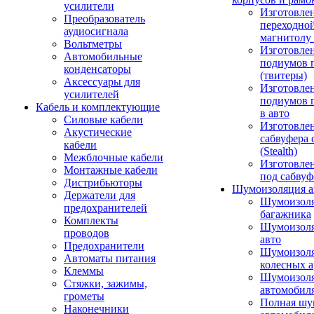
усилители
Изготовле
Преобразователь
переходно
аудиосигнала
магнитолу 
Вольтметры
Изготовле
Автомобильные
подиумов 
конденсаторы
(твитеры)
Аксессуары для
Изготовле
усилителей
подиумов 
Кабель и комплектующие
в авто
Силовые кабели
Изготовлен
Акустические
сабвуфера 
кабели
(Stealth)
Межблочные кабели
Изготовле
Монтажные кабели
под сабвуф
Дистрибьюторы
Шумоизоляция а
Держатели для
Шумоизол
предохранителей
багажника
Комплекты
Шумоизол
проводов
авто
Предохранители
Шумоизоля
Автоматы питания
колесных а
Клеммы
Шумоизоля
Стяжки, зажимы,
автомобил
грометы
Полная шу
Наконечники