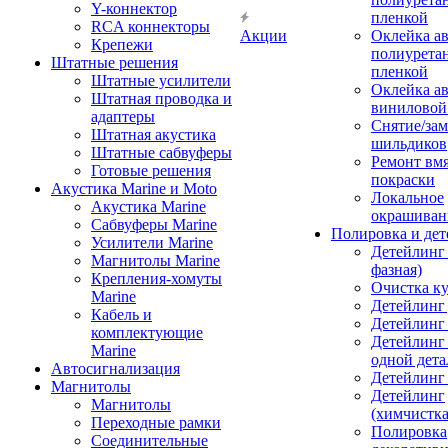
Y-коннектор
пленкой
RCA коннекторы
Акции
Оклейка а
Крепежи
полиурета
Штатные решения
пленкой
Штатные усилители
Оклейка а
Штатная проводка и
виниловой
адаптеры
Снятие/зам
Штатная акустика
шильдиков
Штатные сабвуферы
Ремонт вмя
Готовые решения
покраски
Акустика Marine и Moto
Локальное
Акустика Marine
окрашиван
Сабвуферы Marine
Полировка и де
Усилители Marine
Детейлинг 
Магнитолы Marine
фазная)
Крепления-хомуты
Очистка ку
Marine
Детейлинг 
Кабель и
Детейлинг
комплектующие
Детейлинг
Marine
одной дета
Автосигнализация
Детейлинг
Магнитолы
Детейлинг
Магнитолы
(химчистк
Переходные рамки
Полировка
Соединительные