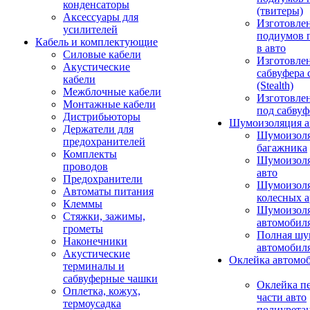
конденсаторы
(твитеры)
Аксессуары для
Изготовле
усилителей
подиумов 
Кабель и комплектующие
в авто
Силовые кабели
Изготовлен
Акустические
сабвуфера 
кабели
(Stealth)
Межблочные кабели
Изготовле
Монтажные кабели
под сабвуф
Дистрибьюторы
Шумоизоляция а
Держатели для
Шумоизол
предохранителей
багажника
Комплекты
Шумоизол
проводов
авто
Предохранители
Шумоизоля
Автоматы питания
колесных а
Клеммы
Шумоизоля
Стяжки, зажимы,
автомобил
грометы
Полная шу
Наконечники
автомобил
Акустические
Оклейка автомо
терминалы и
сабвуферные чашки
Оклейка п
Оплетка, кожух,
части авто
термоусадка
полиурета