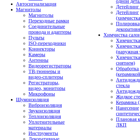
одной дета
Автосигнализация
Детейлинг
Магнитолы
Детейлинг
Магнитолы
(химчистк
Переходные рамки
Полировка
Соединительные
декоративн
провода и адаптеры
Химчистка сало
Пульты
Химчистка
ISO-переходники
Химчистка
Коннекторы
(наружная 
Камеры
Химчистка 
Антенны
снятием)
Видеорегистраторы
Обработка
ТВ-тюннеры и
(керамикой
видео-сплитеры
Антидождь
Регистраторы,
стекла
видео, мониторы
Антидождь 
Микрофоны
Жидкое сте
Шумоизоляция
Керамика (
Виброизоляция
Нанесение
Звукоизоляция
синтетичес
Теплоизоляция
Плановая 
Уплотнительные
ЛКП
материалы
Инструменты
Декоративные