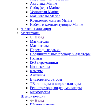
Акустика Marine
Сабвуферы Marine
Усилители Marine
Магнитолы Marine
Крепления-хомуты Marine
Кабель и комплектующие Marine
Автосигнализация
Магнитолы
Назад
Магнитолы
Магнитолы
Переходные рамки
Соединительные провода и адаптеры
Пульты
ISO-переходники
Коннекторы
Камеры
Антенны
Видеорегистраторы
ТВ-тюннеры и видео-сплитеры
Регистраторы, видео, мониторы
Микрофоны
Шумоизоляция
Назад
Шумоизоляция