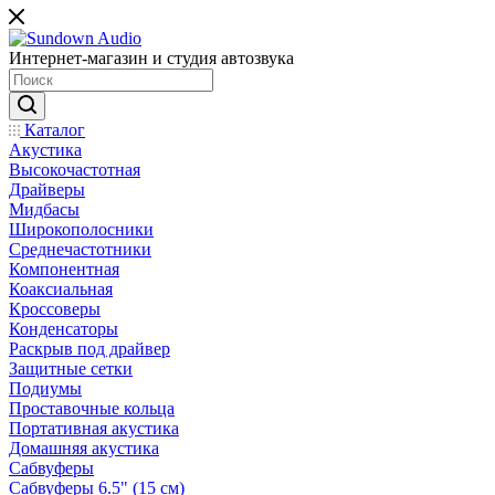
Интернет-магазин и студия автозвука
Каталог
Акустика
Высокочастотная
Драйверы
Мидбасы
Широкополосники
Среднечастотники
Компонентная
Коаксиальная
Кроссоверы
Конденсаторы
Раскрыв под драйвер
Защитные сетки
Подиумы
Проставочные кольца
Портативная акустика
Домашняя акустика
Сабвуферы
Сабвуферы 6.5" (15 см)