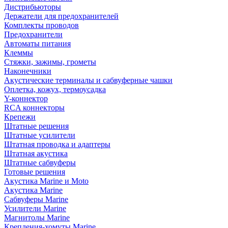
Дистрибьюторы
Держатели для предохранителей
Комплекты проводов
Предохранители
Автоматы питания
Клеммы
Стяжки, зажимы, грометы
Наконечники
Акустические терминалы и сабвуферные чашки
Оплетка, кожух, термоусадка
Y-коннектор
RCA коннекторы
Крепежи
Штатные решения
Штатные усилители
Штатная проводка и адаптеры
Штатная акустика
Штатные сабвуферы
Готовые решения
Акустика Marine и Moto
Акустика Marine
Сабвуферы Marine
Усилители Marine
Магнитолы Marine
Крепления-хомуты Marine