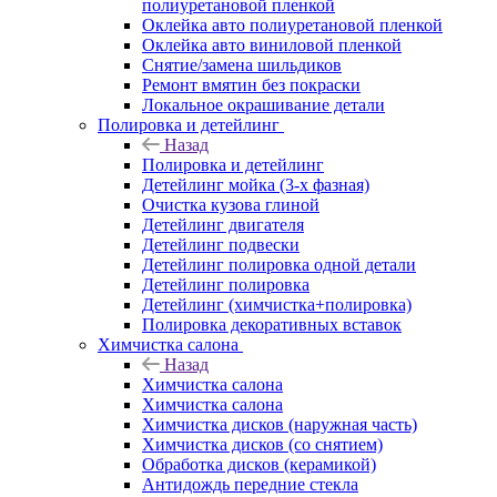
полиуретановой пленкой
Оклейка авто полиуретановой пленкой
Оклейка авто виниловой пленкой
Снятие/замена шильдиков
Ремонт вмятин без покраски
Локальное окрашивание детали
Полировка и детейлинг
Назад
Полировка и детейлинг
Детейлинг мойка (3-х фазная)
Очистка кузова глиной
Детейлинг двигателя
Детейлинг подвески
Детейлинг полировка одной детали
Детейлинг полировка
Детейлинг (химчистка+полировка)
Полировка декоративных вставок
Химчистка салона
Назад
Химчистка салона
Химчистка салона
Химчистка дисков (наружная часть)
Химчистка дисков (со снятием)
Обработка дисков (керамикой)
Антидождь передние стекла