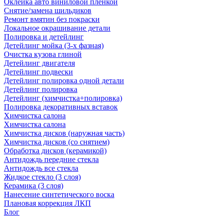
Оклейка авто виниловой пленкой
Снятие/замена шильдиков
Ремонт вмятин без покраски
Локальное окрашивание детали
Полировка и детейлинг
Детейлинг мойка (3-х фазная)
Очистка кузова глиной
Детейлинг двигателя
Детейлинг подвески
Детейлинг полировка одной детали
Детейлинг полировка
Детейлинг (химчистка+полировка)
Полировка декоративных вставок
Химчистка салона
Химчистка салона
Химчистка дисков (наружная часть)
Химчистка дисков (со снятием)
Обработка дисков (керамикой)
Антидождь передние стекла
Антидождь все стекла
Жидкое стекло (3 слоя)
Керамика (3 слоя)
Нанесение синтетического воска
Плановая коррекция ЛКП
Блог