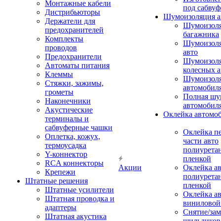
Монтажные кабели
под сабвуф
Дистрибьюторы
Шумоизоляция а
Держатели для
Шумоизол
предохранителей
багажника
Комплекты
Шумоизол
проводов
авто
Предохранители
Шумоизоля
Автоматы питания
колесных а
Клеммы
Шумоизоля
Стяжки, зажимы,
автомобил
грометы
Полная шу
Наконечники
автомобил
Акустические
Оклейка автомо
терминалы и
сабвуферные чашки
Оклейка п
Оплетка, кожух,
части авто
термоусадка
полиурета
Y-коннектор
пленкой
RCA коннекторы
Акции
Оклейка а
Крепежи
полиурета
Штатные решения
пленкой
Штатные усилители
Оклейка а
Штатная проводка и
виниловой
адаптеры
Снятие/зам
Штатная акустика
шильдиков