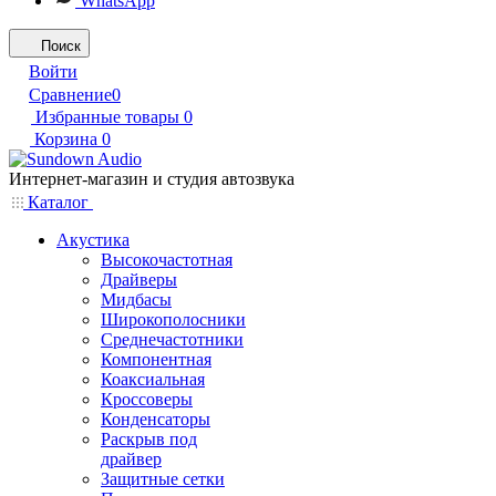
WhatsApp
Поиск
Войти
Сравнение
0
Избранные товары
0
Корзина
0
Интернет-магазин и студия автозвука
Каталог
Акустика
Высокочастотная
Драйверы
Мидбасы
Широкополосники
Среднечастотники
Компонентная
Коаксиальная
Кроссоверы
Конденсаторы
Раскрыв под
драйвер
Защитные сетки