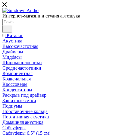
Интернет-магазин и студия автозвука
Каталог
Акустика
Высокочастотная
Драйверы
Мидбасы
Широкополосники
Среднечастотники
Компонентная
Коаксиальная
Кроссоверы
Конденсаторы
Раскрыв под драйвер
Защитные сетки
Подиумы
Проставочные кольца
Портативная акустика
Домашняя акустика
Сабвуферы
Сабвуферы 6.5" (15 см)