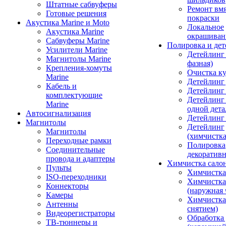
Штатные сабвуферы
Ремонт вмя
Готовые решения
покраски
Акустика Marine и Moto
Локальное
Акустика Marine
окрашиван
Сабвуферы Marine
Полировка и де
Усилители Marine
Детейлинг 
Магнитолы Marine
фазная)
Крепления-хомуты
Очистка ку
Marine
Детейлинг 
Кабель и
Детейлинг
комплектующие
Детейлинг
Marine
одной дета
Автосигнализация
Детейлинг
Магнитолы
Детейлинг
Магнитолы
(химчистк
Переходные рамки
Полировка
Соединительные
декоративн
провода и адаптеры
Химчистка сало
Пульты
Химчистка
ISO-переходники
Химчистка
Коннекторы
(наружная 
Камеры
Химчистка 
Антенны
снятием)
Видеорегистраторы
Обработка
ТВ-тюннеры и