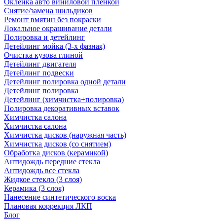
Оклейка авто виниловой пленкой
Снятие/замена шильдиков
Ремонт вмятин без покраски
Локальное окрашивание детали
Полировка и детейлинг
Детейлинг мойка (3-х фазная)
Очистка кузова глиной
Детейлинг двигателя
Детейлинг подвески
Детейлинг полировка одной детали
Детейлинг полировка
Детейлинг (химчистка+полировка)
Полировка декоративных вставок
Химчистка салона
Химчистка салона
Химчистка дисков (наружная часть)
Химчистка дисков (со снятием)
Обработка дисков (керамикой)
Антидождь передние стекла
Антидождь все стекла
Жидкое стекло (3 слоя)
Керамика (3 слоя)
Нанесение синтетического воска
Плановая коррекция ЛКП
Блог