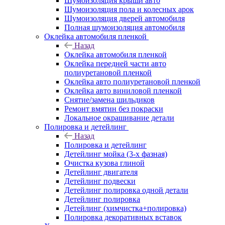
Шумоизоляция крыши авто
Шумоизоляция пола и колесных арок
Шумоизоляция дверей автомобиля
Полная шумоизоляция автомобиля
Оклейка автомобиля пленкой
Назад
Оклейка автомобиля пленкой
Оклейка передней части авто
полиуретановой пленкой
Оклейка авто полиуретановой пленкой
Оклейка авто виниловой пленкой
Снятие/замена шильдиков
Ремонт вмятин без покраски
Локальное окрашивание детали
Полировка и детейлинг
Назад
Полировка и детейлинг
Детейлинг мойка (3-х фазная)
Очистка кузова глиной
Детейлинг двигателя
Детейлинг подвески
Детейлинг полировка одной детали
Детейлинг полировка
Детейлинг (химчистка+полировка)
Полировка декоративных вставок