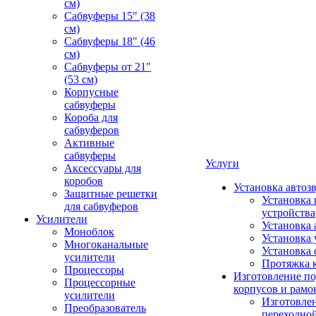
см)
Сабвуферы 15" (38
см)
Сабвуферы 18" (46
см)
Сабвуферы от 21"
(53 см)
Корпусные
сабвуферы
Короба для
сабвуферов
Активные
сабвуферы
Услуги
Аксессуары для
коробов
Установка автоз
Защитные решетки
Установка 
для сабвуферов
устройства
Усилители
Установка 
Моноблок
Установка 
Многоканальные
Установка 
усилители
Протяжка 
Процессоры
Изготовление п
Процессорные
корпусов и рамо
усилители
Изготовле
Преобразователь
переходно