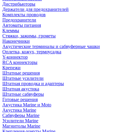
Дистрибьюторы
Держатели для предохранителей
Комплекты проводов
Предохранители
Автоматы питания
Клеммы
Стяжки, зажимы, грометы
Наконечники
Акустические терминалы и сабвуферные чашки
Оплетка, кожух, термоусадка
Y-коннектор
RCA коннекторы
Крепежи
Штатные решения
Штатные усилители
Штатная проводка и адаптеры
Штатная акустика
Штатные сабвуферы
Готовые решения
Акустика Marine и Moto
Акустика Marine
Сабвуферы Marine
Усилители Marine
Магнитолы Marine
Крепления-хомуты Marine