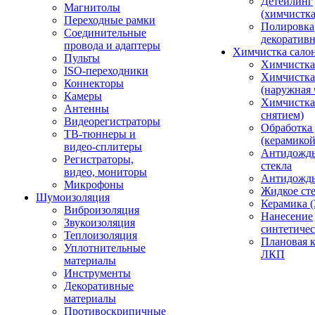
Детейлинг
Магнитолы
(химчистк
Переходные рамки
Полировка
Соединительные
декоративн
провода и адаптеры
Химчистка сало
Пульты
Химчистка
ISO-переходники
Химчистка
Коннекторы
(наружная 
Камеры
Химчистка 
Антенны
снятием)
Видеорегистраторы
Обработка
ТВ-тюннеры и
(керамикой
видео-сплитеры
Антидождь
Регистраторы,
стекла
видео, мониторы
Антидождь 
Микрофоны
Жидкое сте
Шумоизоляция
Керамика (
Виброизоляция
Нанесение
Звукоизоляция
синтетичес
Теплоизоляция
Плановая 
Уплотнительные
ЛКП
материалы
Инструменты
Декоративные
материалы
Противоскрипичные