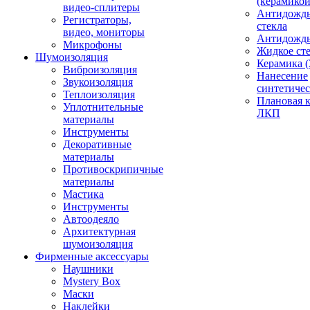
(керамикой
видео-сплитеры
Антидождь
Регистраторы,
стекла
видео, мониторы
Антидождь 
Микрофоны
Жидкое сте
Шумоизоляция
Керамика (
Виброизоляция
Нанесение
Звукоизоляция
синтетичес
Теплоизоляция
Плановая 
Уплотнительные
ЛКП
материалы
Инструменты
Декоративные
материалы
Противоскрипичные
материалы
Мастика
Инструменты
Автоодеяло
Архитектурная
шумоизоляция
Фирменные аксессуары
Наушники
Mystery Box
Маски
Наклейки