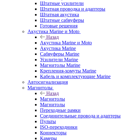
Штатные усилители
Штатная проводка и адаптеры
Штатная акустика
Штатные сабвуферы
Готовые решения
Акустика Marine и Moto
Назад
Акустика Marine и Moto
Акустика Marine
Сабвуферы Marine
Усилители Marine
Магнитолы Marine
Крепления-хомуты Marine
Кабель и комплектующие Marine
Автосигнализация
Магнитолы
Назад
Магнитолы
Магнитолы
Переходные рамки
Соединительные провода и адаптеры
Пульты
ISO-переходники
Коннекторы
Камеры