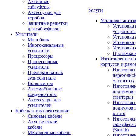
Активные
сабвуферы
Услуги
Аксессуары для
коробов
Установка автоз
Защитные решетки
Установка 
для сабвуферов
устройства
Усилители
Установка 
Моноблок
Установка 
Многоканальные
Установка 
усилители
Протяжка 
Процессоры
Изготовление п
Процессорные
корпусов и рамо
усилители
Изготовле
Преобразователь
переходно
аудиосигнала
магнитолу 
Вольтметры
Изготовле
Автомобильные
подиумов 
конденсаторы
(твитеры)
Аксессуары для
Изготовле
усилителей
подиумов 
Кабель и комплектующие
в авто
Силовые кабели
Изготовлен
Акустические
сабвуфера 
кабели
(Stealth)
Межблочные кабели
Изготовле