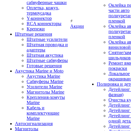
сабвуферные чашки
Оклейка п
Оплетка, кожух,
части авто
термоусадка
полиурета
Y-коннектор
пленкой
RCA коннекторы
Акции
Оклейка а
Крепежи
полиурета
Штатные решения
пленкой
Штатные усилители
Оклейка а
Штатная проводка и
виниловой
адаптеры
Снятие/зам
Штатная акустика
шильдиков
Штатные сабвуферы
Ремонт вмя
Готовые решения
покраски
Акустика Marine и Moto
Локальное
Акустика Marine
окрашиван
Сабвуферы Marine
Полировка и де
Усилители Marine
Детейлинг 
Магнитолы Marine
фазная)
Крепления-хомуты
Очистка ку
Marine
Детейлинг 
Кабель и
Детейлинг
комплектующие
Детейлинг
Marine
одной дета
Автосигнализация
Детейлинг
Магнитолы