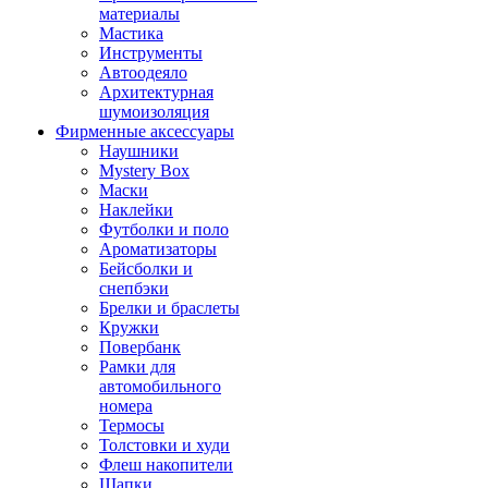
материалы
Мастика
Инструменты
Автоодеяло
Архитектурная
шумоизоляция
Фирменные аксессуары
Наушники
Mystery Box
Маски
Наклейки
Футболки и поло
Ароматизаторы
Бейсболки и
снепбэки
Брелки и браслеты
Кружки
Повербанк
Рамки для
автомобильного
номера
Термосы
Толстовки и худи
Флеш накопители
Шапки