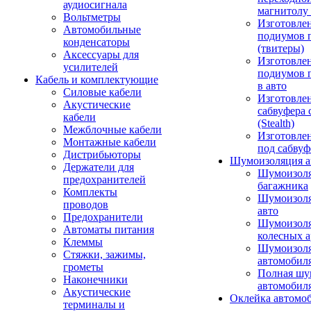
аудиосигнала
магнитолу 
Вольтметры
Изготовле
Автомобильные
подиумов 
конденсаторы
(твитеры)
Аксессуары для
Изготовле
усилителей
подиумов 
Кабель и комплектующие
в авто
Силовые кабели
Изготовлен
Акустические
сабвуфера 
кабели
(Stealth)
Межблочные кабели
Изготовле
Монтажные кабели
под сабвуф
Дистрибьюторы
Шумоизоляция а
Держатели для
Шумоизол
предохранителей
багажника
Комплекты
Шумоизол
проводов
авто
Предохранители
Шумоизоля
Автоматы питания
колесных а
Клеммы
Шумоизоля
Стяжки, зажимы,
автомобил
грометы
Полная шу
Наконечники
автомобил
Акустические
Оклейка автомо
терминалы и