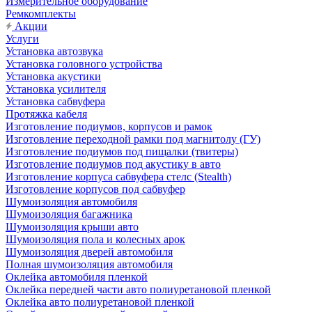
Измерительное оборудование
Ремкомплекты
Акции
Услуги
Установка автозвука
Установка головного устройства
Установка акустики
Установка усилителя
Установка сабвуфера
Протяжка кабеля
Изготовление подиумов, корпусов и рамок
Изготовление переходной рамки под магнитолу (ГУ)
Изготовление подиумов под пищалки (твитеры)
Изготовление подиумов под акустику в авто
Изготовление корпуса сабвуфера стелс (Stealth)
Изготовление корпусов под сабвуфер
Шумоизоляция автомобиля
Шумоизоляция багажника
Шумоизоляция крыши авто
Шумоизоляция пола и колесных арок
Шумоизоляция дверей автомобиля
Полная шумоизоляция автомобиля
Оклейка автомобиля пленкой
Оклейка передней части авто полиуретановой пленкой
Оклейка авто полиуретановой пленкой