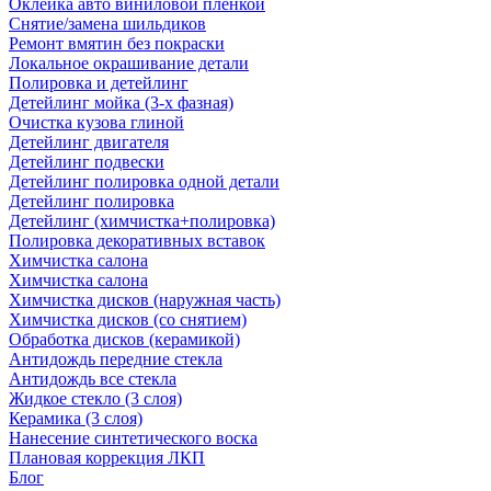
Оклейка авто виниловой пленкой
Снятие/замена шильдиков
Ремонт вмятин без покраски
Локальное окрашивание детали
Полировка и детейлинг
Детейлинг мойка (3-х фазная)
Очистка кузова глиной
Детейлинг двигателя
Детейлинг подвески
Детейлинг полировка одной детали
Детейлинг полировка
Детейлинг (химчистка+полировка)
Полировка декоративных вставок
Химчистка салона
Химчистка салона
Химчистка дисков (наружная часть)
Химчистка дисков (со снятием)
Обработка дисков (керамикой)
Антидождь передние стекла
Антидождь все стекла
Жидкое стекло (3 слоя)
Керамика (3 слоя)
Нанесение синтетического воска
Плановая коррекция ЛКП
Блог