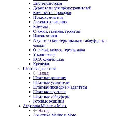
Дистрибьюторы
Держатели для предохранителей
Комплекты проводов
Предохранители
Автоматы питания
Клеммы
Стяжки, зажимы, грометы
Наконечники
Акустические терминалы и сабвуферные
чашки
Оплетка, кожух, термоусадка
Y-коннектор
RCA коннекторы
Крепежи
Штатные решения
Назад
Штатные решения
Штатные усилители
Штатная проводка и адаптеры
Штатная акустика
Штатные сабвуферы
Готовые решения
Акустика Marine и Moto
Назад
Акустика Marine и Moto