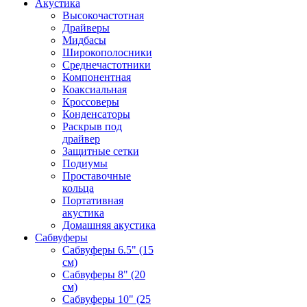
Акустика
Высокочастотная
Драйверы
Мидбасы
Широкополосники
Среднечастотники
Компонентная
Коаксиальная
Кроссоверы
Конденсаторы
Раскрыв под
драйвер
Защитные сетки
Подиумы
Проставочные
кольца
Портативная
акустика
Домашняя акустика
Сабвуферы
Сабвуферы 6.5" (15
см)
Сабвуферы 8" (20
см)
Сабвуферы 10" (25