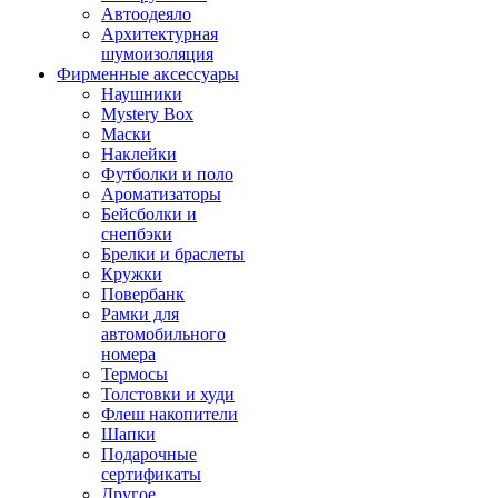
Автоодеяло
Архитектурная
шумоизоляция
Фирменные аксессуары
Наушники
Mystery Box
Маски
Наклейки
Футболки и поло
Ароматизаторы
Бейсболки и
снепбэки
Брелки и браслеты
Кружки
Повербанк
Рамки для
автомобильного
номера
Термосы
Толстовки и худи
Флеш накопители
Шапки
Подарочные
сертификаты
Другое