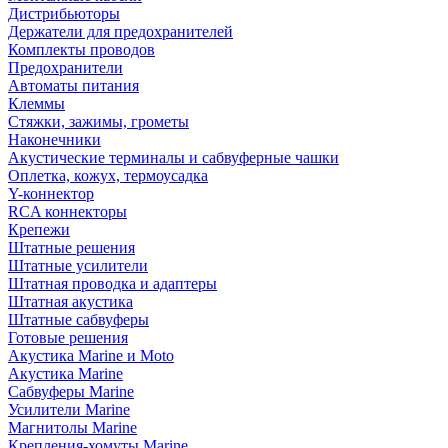
Дистрибьюторы
Держатели для предохранителей
Комплекты проводов
Предохранители
Автоматы питания
Клеммы
Стяжки, зажимы, грометы
Наконечники
Акустические терминалы и сабвуферные чашки
Оплетка, кожух, термоусадка
Y-коннектор
RCA коннекторы
Крепежи
Штатные решения
Штатные усилители
Штатная проводка и адаптеры
Штатная акустика
Штатные сабвуферы
Готовые решения
Акустика Marine и Moto
Акустика Marine
Сабвуферы Marine
Усилители Marine
Магнитолы Marine
Крепления-хомуты Marine