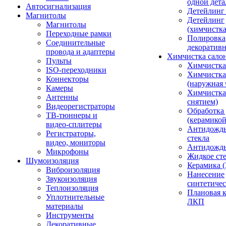
одной дета
Автосигнализация
Детейлинг
Магнитолы
Детейлинг
Магнитолы
(химчистк
Переходные рамки
Полировка
Соединительные
декоративн
провода и адаптеры
Химчистка сало
Пульты
Химчистка
ISO-переходники
Химчистка
Коннекторы
(наружная 
Камеры
Химчистка 
Антенны
снятием)
Видеорегистраторы
Обработка
ТВ-тюннеры и
(керамикой
видео-сплитеры
Антидождь
Регистраторы,
стекла
видео, мониторы
Антидождь 
Микрофоны
Жидкое сте
Шумоизоляция
Керамика (
Виброизоляция
Нанесение
Звукоизоляция
синтетичес
Теплоизоляция
Плановая 
Уплотнительные
ЛКП
материалы
Инструменты
Декоративные