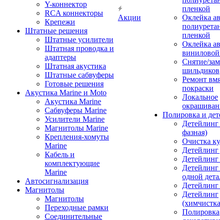
Y-коннектор
пленкой
RCA коннекторы
Акции
Оклейка а
Крепежи
полиурета
Штатные решения
пленкой
Штатные усилители
Оклейка а
Штатная проводка и
виниловой
адаптеры
Снятие/зам
Штатная акустика
шильдиков
Штатные сабвуферы
Ремонт вмя
Готовые решения
покраски
Акустика Marine и Moto
Локальное
Акустика Marine
окрашиван
Сабвуферы Marine
Полировка и де
Усилители Marine
Детейлинг 
Магнитолы Marine
фазная)
Крепления-хомуты
Очистка ку
Marine
Детейлинг 
Кабель и
Детейлинг
комплектующие
Детейлинг
Marine
одной дета
Автосигнализация
Детейлинг
Магнитолы
Детейлинг
Магнитолы
(химчистк
Переходные рамки
Полировка
Соединительные