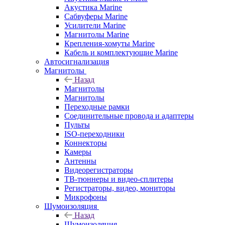
Акустика Marine
Сабвуферы Marine
Усилители Marine
Магнитолы Marine
Крепления-хомуты Marine
Кабель и комплектующие Marine
Автосигнализация
Магнитолы
Назад
Магнитолы
Магнитолы
Переходные рамки
Соединительные провода и адаптеры
Пульты
ISO-переходники
Коннекторы
Камеры
Антенны
Видеорегистраторы
ТВ-тюннеры и видео-сплитеры
Регистраторы, видео, мониторы
Микрофоны
Шумоизоляция
Назад
Шумоизоляция