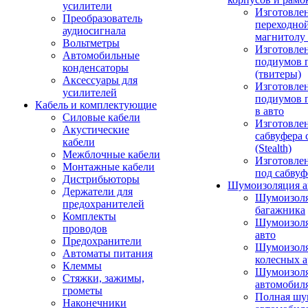
усилители
Изготовле
Преобразователь
переходно
аудиосигнала
магнитолу 
Вольтметры
Изготовле
Автомобильные
подиумов 
конденсаторы
(твитеры)
Аксессуары для
Изготовле
усилителей
подиумов 
Кабель и комплектующие
в авто
Силовые кабели
Изготовлен
Акустические
сабвуфера 
кабели
(Stealth)
Межблочные кабели
Изготовле
Монтажные кабели
под сабвуф
Дистрибьюторы
Шумоизоляция а
Держатели для
Шумоизол
предохранителей
багажника
Комплекты
Шумоизол
проводов
авто
Предохранители
Шумоизоля
Автоматы питания
колесных а
Клеммы
Шумоизоля
Стяжки, зажимы,
автомобил
грометы
Полная шу
Наконечники