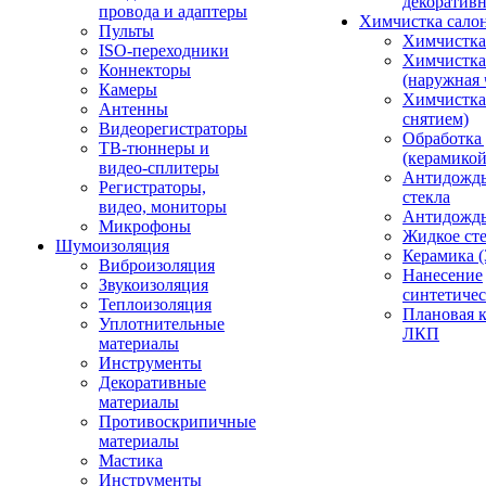
декоративн
провода и адаптеры
Химчистка сало
Пульты
Химчистка
ISO-переходники
Химчистка
Коннекторы
(наружная 
Камеры
Химчистка 
Антенны
снятием)
Видеорегистраторы
Обработка
ТВ-тюннеры и
(керамикой
видео-сплитеры
Антидождь
Регистраторы,
стекла
видео, мониторы
Антидождь 
Микрофоны
Жидкое сте
Шумоизоляция
Керамика (
Виброизоляция
Нанесение
Звукоизоляция
синтетичес
Теплоизоляция
Плановая 
Уплотнительные
ЛКП
материалы
Инструменты
Декоративные
материалы
Противоскрипичные
материалы
Мастика
Инструменты