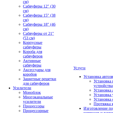
см)
Сабвуферы 12" (30
см)
Сабвуферы 15" (38
см)
Сабвуферы 18" (46
см)
Сабвуферы от 21"
(53 см)
Корпусные
сабвуферы
Короба для
сабвуферов
Активные
сабвуферы
Услуги
Аксессуары для
коробов
Установка автоз
Защитные решетки
Установка 
для сабвуферов
устройства
Усилители
Установка 
Моноблок
Установка 
Многоканальные
Установка 
усилители
Протяжка 
Процессоры
Изготовление п
Процессорные
корпусов и рамо