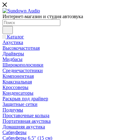
Интернет-магазин и студия автозвука
Каталог
Акустика
Высокочастотная
Драйверы
Мидбасы
Широкополосники
Среднечастотники
Компонентная
Коаксиальная
Кроссоверы
Конденсаторы
Раскрыв под драйвер
Защитные сетки
Подиумы
Проставочные кольца
Портативная акустика
Домашняя акустика
Сабвуферы
Сабвуферы 6.5" (15 см)