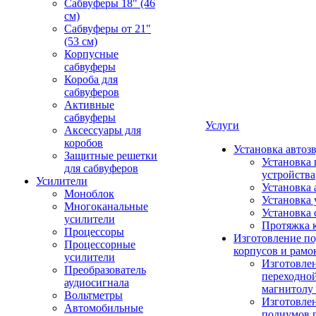
Сабвуферы 18" (46
см)
Сабвуферы от 21"
(53 см)
Корпусные
сабвуферы
Короба для
сабвуферов
Активные
сабвуферы
Услуги
Аксессуары для
коробов
Установка автоз
Защитные решетки
Установка 
для сабвуферов
устройства
Усилители
Установка 
Моноблок
Установка 
Многоканальные
Установка 
усилители
Протяжка 
Процессоры
Изготовление п
Процессорные
корпусов и рамо
усилители
Изготовле
Преобразователь
переходно
аудиосигнала
магнитолу 
Вольтметры
Изготовле
Автомобильные
подиумов 