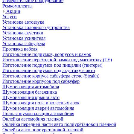
Измерительное оборудование
Ремкомплекты
Акции
Услуги
Установка автозвука
Установка головного устройства
Установка акустики
Установка усилителя
Установка сабвуфера
Протяжка кабеля
Изготовление подиумов, корпусов и рамок
Изготовление переходной рамки под магнитолу (ГУ)
Изготовление подиумов под пищалки (твитеры)
Изготовление подиумов под акустику в авто
Изготовление корпуса сабвуфера стелс (Stealth)
Изготовление корпусов под сабвуфер
Шумоизоляция автомобиля
Шумоизоляция багажника
Шумоизоляция крыши авто
Шумоизоляция пола и колесных арок
Шумоизоляция дверей автомобиля
Полная шумоизоляция автомобиля
Оклейка автомобиля пленкой
Оклейка передней части авто полиуретановой пленкой
Оклейка авто полиуретановой пленкой