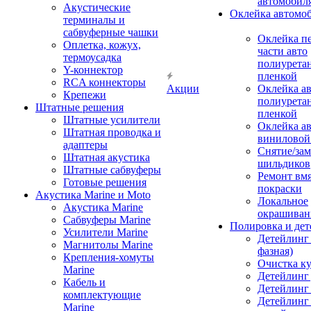
автомобил
Акустические
Оклейка автомо
терминалы и
сабвуферные чашки
Оклейка п
Оплетка, кожух,
части авто
термоусадка
полиурета
Y-коннектор
пленкой
RCA коннекторы
Акции
Оклейка а
Крепежи
полиурета
Штатные решения
пленкой
Штатные усилители
Оклейка а
Штатная проводка и
виниловой
адаптеры
Снятие/зам
Штатная акустика
шильдиков
Штатные сабвуферы
Ремонт вмя
Готовые решения
покраски
Акустика Marine и Moto
Локальное
Акустика Marine
окрашиван
Сабвуферы Marine
Полировка и де
Усилители Marine
Детейлинг 
Магнитолы Marine
фазная)
Крепления-хомуты
Очистка ку
Marine
Детейлинг 
Кабель и
Детейлинг
комплектующие
Детейлинг
Marine