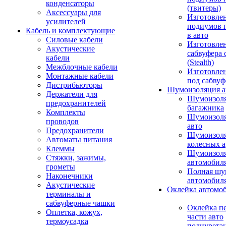
конденсаторы
(твитеры)
Аксессуары для
Изготовле
усилителей
подиумов 
Кабель и комплектующие
в авто
Силовые кабели
Изготовлен
Акустические
сабвуфера 
кабели
(Stealth)
Межблочные кабели
Изготовле
Монтажные кабели
под сабвуф
Дистрибьюторы
Шумоизоляция а
Держатели для
Шумоизол
предохранителей
багажника
Комплекты
Шумоизол
проводов
авто
Предохранители
Шумоизоля
Автоматы питания
колесных а
Клеммы
Шумоизоля
Стяжки, зажимы,
автомобил
грометы
Полная шу
Наконечники
автомобил
Акустические
Оклейка автомо
терминалы и
сабвуферные чашки
Оклейка п
Оплетка, кожух,
части авто
термоусадка
полиурета