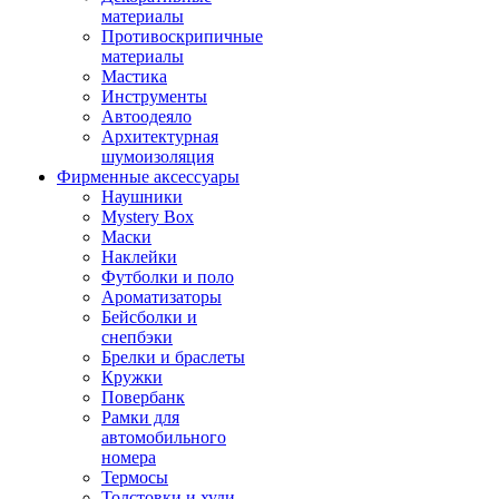
материалы
Противоскрипичные
материалы
Мастика
Инструменты
Автоодеяло
Архитектурная
шумоизоляция
Фирменные аксессуары
Наушники
Mystery Box
Маски
Наклейки
Футболки и поло
Ароматизаторы
Бейсболки и
снепбэки
Брелки и браслеты
Кружки
Повербанк
Рамки для
автомобильного
номера
Термосы
Толстовки и худи