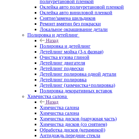
полиуретановой пленкой
Оклейка авто полиуретановой пленкой
Оклейка авто виниловой пленкой
Снятие/замена шильдиков
Ремонт вмятин без покраски
Локальное окрашивание детали
Полировка и детейлинг
Назад
Полировка и детейлинг
Детейлинг мойка (3-х фазная)
Очистка кузова глиной
Детейлинг двигателя
Детейлинг подвески
Детейлинг полировка одной детали
Детейлинг полировка
Детейлинг (химчистка+полировка)
Полировка декоративных вставок
Химчистка салона
Назад
Химчистка салона
Химчистка салона
Химчистка дисков (наружная часть)
Химчистка дисков (со снятием)
Обработка дисков (керамикой)
Антидождь передние стекла