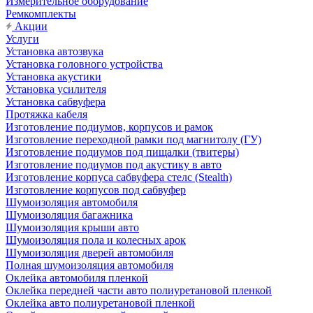
Измерительное оборудование
Ремкомплекты
Акции
Услуги
Установка автозвука
Установка головного устройства
Установка акустики
Установка усилителя
Установка сабвуфера
Протяжка кабеля
Изготовление подиумов, корпусов и рамок
Изготовление переходной рамки под магнитолу (ГУ)
Изготовление подиумов под пищалки (твитеры)
Изготовление подиумов под акустику в авто
Изготовление корпуса сабвуфера стелс (Stealth)
Изготовление корпусов под сабвуфер
Шумоизоляция автомобиля
Шумоизоляция багажника
Шумоизоляция крыши авто
Шумоизоляция пола и колесных арок
Шумоизоляция дверей автомобиля
Полная шумоизоляция автомобиля
Оклейка автомобиля пленкой
Оклейка передней части авто полиуретановой пленкой
Оклейка авто полиуретановой пленкой