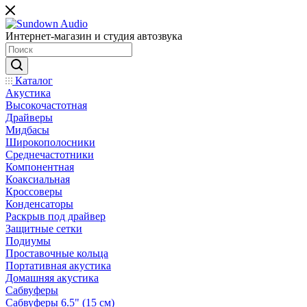
Интернет-магазин и студия автозвука
Каталог
Акустика
Высокочастотная
Драйверы
Мидбасы
Широкополосники
Среднечастотники
Компонентная
Коаксиальная
Кроссоверы
Конденсаторы
Раскрыв под драйвер
Защитные сетки
Подиумы
Проставочные кольца
Портативная акустика
Домашняя акустика
Сабвуферы
Сабвуферы 6.5" (15 см)