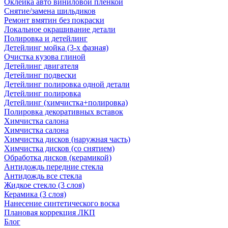
Оклейка авто виниловой пленкой
Снятие/замена шильдиков
Ремонт вмятин без покраски
Локальное окрашивание детали
Полировка и детейлинг
Детейлинг мойка (3-х фазная)
Очистка кузова глиной
Детейлинг двигателя
Детейлинг подвески
Детейлинг полировка одной детали
Детейлинг полировка
Детейлинг (химчистка+полировка)
Полировка декоративных вставок
Химчистка салона
Химчистка салона
Химчистка дисков (наружная часть)
Химчистка дисков (со снятием)
Обработка дисков (керамикой)
Антидождь передние стекла
Антидождь все стекла
Жидкое стекло (3 слоя)
Керамика (3 слоя)
Нанесение синтетического воска
Плановая коррекция ЛКП
Блог