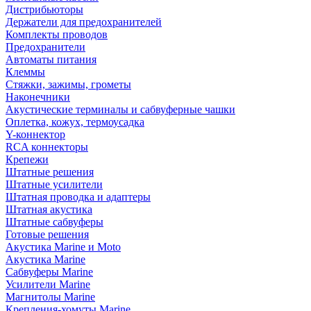
Дистрибьюторы
Держатели для предохранителей
Комплекты проводов
Предохранители
Автоматы питания
Клеммы
Стяжки, зажимы, грометы
Наконечники
Акустические терминалы и сабвуферные чашки
Оплетка, кожух, термоусадка
Y-коннектор
RCA коннекторы
Крепежи
Штатные решения
Штатные усилители
Штатная проводка и адаптеры
Штатная акустика
Штатные сабвуферы
Готовые решения
Акустика Marine и Moto
Акустика Marine
Сабвуферы Marine
Усилители Marine
Магнитолы Marine
Крепления-хомуты Marine