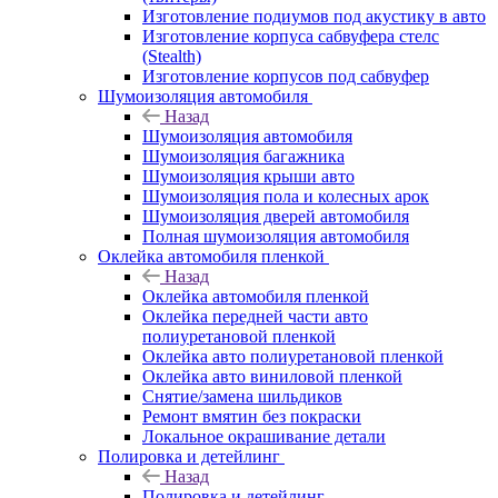
Изготовление подиумов под акустику в авто
Изготовление корпуса сабвуфера стелс
(Stealth)
Изготовление корпусов под сабвуфер
Шумоизоляция автомобиля
Назад
Шумоизоляция автомобиля
Шумоизоляция багажника
Шумоизоляция крыши авто
Шумоизоляция пола и колесных арок
Шумоизоляция дверей автомобиля
Полная шумоизоляция автомобиля
Оклейка автомобиля пленкой
Назад
Оклейка автомобиля пленкой
Оклейка передней части авто
полиуретановой пленкой
Оклейка авто полиуретановой пленкой
Оклейка авто виниловой пленкой
Снятие/замена шильдиков
Ремонт вмятин без покраски
Локальное окрашивание детали
Полировка и детейлинг
Назад
Полировка и детейлинг