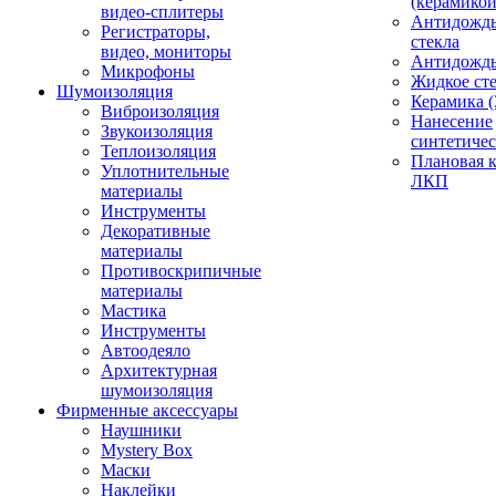
(керамикой
видео-сплитеры
Антидождь
Регистраторы,
стекла
видео, мониторы
Антидождь 
Микрофоны
Жидкое сте
Шумоизоляция
Керамика (
Виброизоляция
Нанесение
Звукоизоляция
синтетичес
Теплоизоляция
Плановая 
Уплотнительные
ЛКП
материалы
Инструменты
Декоративные
материалы
Противоскрипичные
материалы
Мастика
Инструменты
Автоодеяло
Архитектурная
шумоизоляция
Фирменные аксессуары
Наушники
Mystery Box
Маски
Наклейки