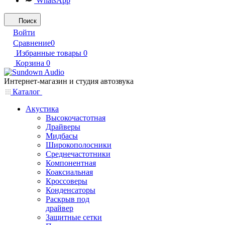
WhatsApp
Поиск
Войти
Сравнение
0
Избранные товары
0
Корзина
0
Интернет-магазин и студия автозвука
Каталог
Акустика
Высокочастотная
Драйверы
Мидбасы
Широкополосники
Среднечастотники
Компонентная
Коаксиальная
Кроссоверы
Конденсаторы
Раскрыв под
драйвер
Защитные сетки