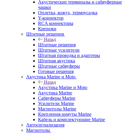
Акустические терминалы и сабвуферные
чашки
Оплетка, кожух, термоусадка
Y-коннектор
RCA коннекторы
Крепежи
Штатные решения
Назад
Штатные решения
Штатные усилители
Штатная проводка и адаптеры
Штатная акустика
Штатные сабвуферы
Готовые решения
Акустика Marine и Moto
Назад
Акустика Marine и Moto
Акустика Marine
Сабвуферы Marine
Усилители Marine
Магнитолы Marine
Крепления-хомуты Marine
Кабель и комплектующие Marine
Автосигнализация
Магнитолы