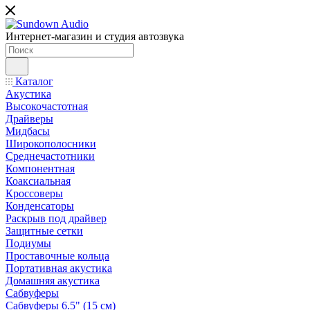
Интернет-магазин и студия автозвука
Каталог
Акустика
Высокочастотная
Драйверы
Мидбасы
Широкополосники
Среднечастотники
Компонентная
Коаксиальная
Кроссоверы
Конденсаторы
Раскрыв под драйвер
Защитные сетки
Подиумы
Проставочные кольца
Портативная акустика
Домашняя акустика
Сабвуферы
Сабвуферы 6.5" (15 см)