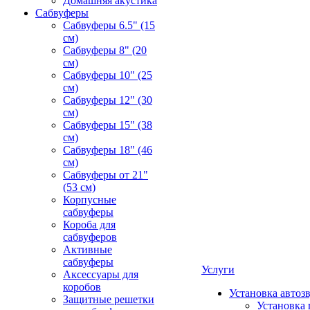
Домашняя акустика
Сабвуферы
Сабвуферы 6.5" (15
см)
Сабвуферы 8" (20
см)
Сабвуферы 10" (25
см)
Сабвуферы 12" (30
см)
Сабвуферы 15" (38
см)
Сабвуферы 18" (46
см)
Сабвуферы от 21"
(53 см)
Корпусные
сабвуферы
Короба для
сабвуферов
Активные
сабвуферы
Услуги
Аксессуары для
коробов
Установка автоз
Защитные решетки
Установка 