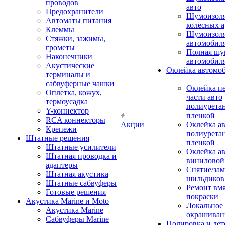
проводов
авто
Предохранители
Шумоизоля
Автоматы питания
колесных а
Клеммы
Шумоизоля
Стяжки, зажимы,
автомобил
грометы
Полная шу
Наконечники
автомобил
Акустические
Оклейка автомо
терминалы и
сабвуферные чашки
Оклейка п
Оплетка, кожух,
части авто
термоусадка
полиурета
Y-коннектор
пленкой
RCA коннекторы
Акции
Оклейка а
Крепежи
полиурета
Штатные решения
пленкой
Штатные усилители
Оклейка а
Штатная проводка и
виниловой
адаптеры
Снятие/зам
Штатная акустика
шильдиков
Штатные сабвуферы
Ремонт вмя
Готовые решения
покраски
Акустика Marine и Moto
Локальное
Акустика Marine
окрашиван
Сабвуферы Marine
Полировка и де