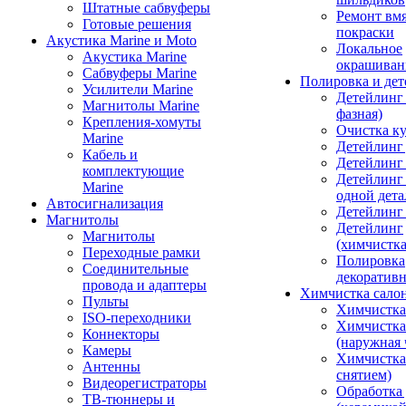
Штатные сабвуферы
Ремонт вмя
Готовые решения
покраски
Акустика Marine и Moto
Локальное
Акустика Marine
окрашиван
Сабвуферы Marine
Полировка и де
Усилители Marine
Детейлинг 
Магнитолы Marine
фазная)
Крепления-хомуты
Очистка ку
Marine
Детейлинг 
Кабель и
Детейлинг
комплектующие
Детейлинг
Marine
одной дета
Автосигнализация
Детейлинг
Магнитолы
Детейлинг
Магнитолы
(химчистк
Переходные рамки
Полировка
Соединительные
декоративн
провода и адаптеры
Химчистка сало
Пульты
Химчистка
ISO-переходники
Химчистка
Коннекторы
(наружная 
Камеры
Химчистка 
Антенны
снятием)
Видеорегистраторы
Обработка
ТВ-тюннеры и