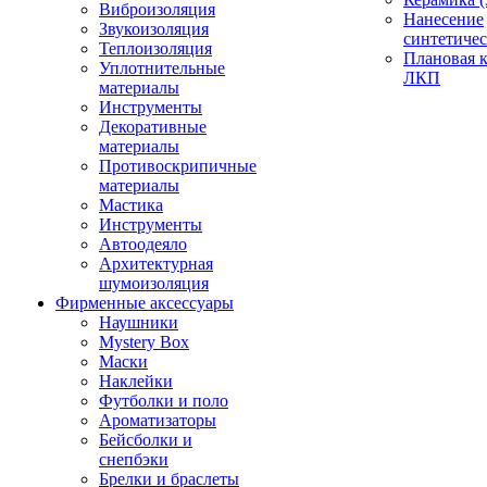
Виброизоляция
Нанесение
Звукоизоляция
синтетичес
Теплоизоляция
Плановая 
Уплотнительные
ЛКП
материалы
Инструменты
Декоративные
материалы
Противоскрипичные
материалы
Мастика
Инструменты
Автоодеяло
Архитектурная
шумоизоляция
Фирменные аксессуары
Наушники
Mystery Box
Маски
Наклейки
Футболки и поло
Ароматизаторы
Бейсболки и
снепбэки
Брелки и браслеты