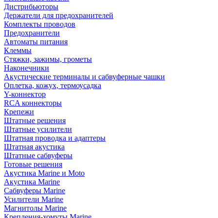
Дистрибьюторы
Держатели для предохранителей
Комплекты проводов
Предохранители
Автоматы питания
Клеммы
Стяжки, зажимы, грометы
Наконечники
Акустические терминалы и сабвуферные чашки
Оплетка, кожух, термоусадка
Y-коннектор
RCA коннекторы
Крепежи
Штатные решения
Штатные усилители
Штатная проводка и адаптеры
Штатная акустика
Штатные сабвуферы
Готовые решения
Акустика Marine и Moto
Акустика Marine
Сабвуферы Marine
Усилители Marine
Магнитолы Marine
Крепления-хомуты Marine