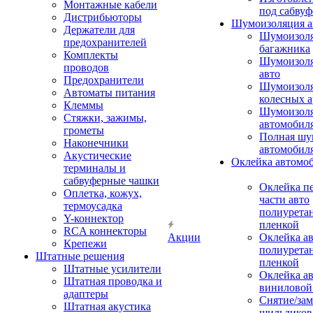
Монтажные кабели
под сабвуф
Дистрибьюторы
Шумоизоляция а
Держатели для
Шумоизол
предохранителей
багажника
Комплекты
Шумоизол
проводов
авто
Предохранители
Шумоизоля
Автоматы питания
колесных а
Клеммы
Шумоизоля
Стяжки, зажимы,
автомобил
грометы
Полная шу
Наконечники
автомобил
Акустические
Оклейка автомо
терминалы и
сабвуферные чашки
Оклейка п
Оплетка, кожух,
части авто
термоусадка
полиурета
Y-коннектор
пленкой
RCA коннекторы
Акции
Оклейка а
Крепежи
полиурета
Штатные решения
пленкой
Штатные усилители
Оклейка а
Штатная проводка и
виниловой
адаптеры
Снятие/зам
Штатная акустика
шильдиков