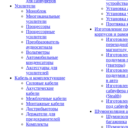
для сабвуферов
устройства
Усилители
Установка 
Моноблок
Установка 
Многоканальные
Установка 
усилители
Протяжка 
Процессоры
Изготовление п
Процессорные
корпусов и рамо
усилители
Изготовле
Преобразователь
переходно
аудиосигнала
магнитолу 
Вольтметры
Изготовле
Автомобильные
подиумов 
конденсаторы
(твитеры)
Аксессуары для
Изготовле
усилителей
подиумов 
Кабель и комплектующие
в авто
Силовые кабели
Изготовлен
Акустические
сабвуфера 
кабели
(Stealth)
Межблочные кабели
Изготовле
Монтажные кабели
под сабвуф
Дистрибьюторы
Шумоизоляция а
Держатели для
Шумоизол
предохранителей
багажника
Комплекты
Шумоизол