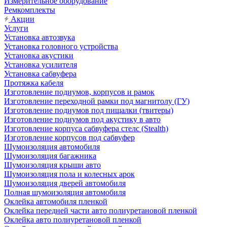
Измерительное оборудование
Ремкомплекты
Акции
Услуги
Установка автозвука
Установка головного устройства
Установка акустики
Установка усилителя
Установка сабвуфера
Протяжка кабеля
Изготовление подиумов, корпусов и рамок
Изготовление переходной рамки под магнитолу (ГУ)
Изготовление подиумов под пищалки (твитеры)
Изготовление подиумов под акустику в авто
Изготовление корпуса сабвуфера стелс (Stealth)
Изготовление корпусов под сабвуфер
Шумоизоляция автомобиля
Шумоизоляция багажника
Шумоизоляция крыши авто
Шумоизоляция пола и колесных арок
Шумоизоляция дверей автомобиля
Полная шумоизоляция автомобиля
Оклейка автомобиля пленкой
Оклейка передней части авто полиуретановой пленкой
Оклейка авто полиуретановой пленкой