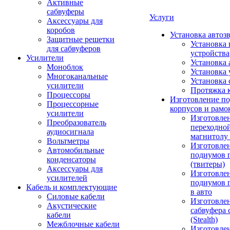
Активные
сабвуферы
Услуги
Аксессуары для
коробов
Установка автоз
Защитные решетки
Установка 
для сабвуферов
устройства
Усилители
Установка 
Моноблок
Установка 
Многоканальные
Установка 
усилители
Протяжка 
Процессоры
Изготовление п
Процессорные
корпусов и рамо
усилители
Изготовле
Преобразователь
переходно
аудиосигнала
магнитолу 
Вольтметры
Изготовле
Автомобильные
подиумов 
конденсаторы
(твитеры)
Аксессуары для
Изготовле
усилителей
подиумов 
Кабель и комплектующие
в авто
Силовые кабели
Изготовлен
Акустические
сабвуфера 
кабели
(Stealth)
Межблочные кабели
Изготовле