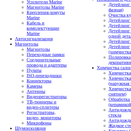
Усилители Marine
Детейлинг 
Магнитолы Marine
фазная)
Крепления-хомуты
Очистка ку
Marine
Детейлинг 
Кабель и
Детейлинг
комплектующие
Детейлинг
Marine
одной дета
Автосигнализация
Детейлинг
Магнитолы
Детейлинг
Магнитолы
(химчистк
Переходные рамки
Полировка
Соединительные
декоративн
провода и адаптеры
Химчистка сало
Пульты
Химчистка
ISO-переходники
Химчистка
Коннекторы
(наружная 
Камеры
Химчистка 
Антенны
снятием)
Видеорегистраторы
Обработка
ТВ-тюннеры и
(керамикой
видео-сплитеры
Антидождь
Регистраторы,
стекла
видео, мониторы
Антидождь 
Микрофоны
Жидкое сте
Шумоизоляция
Керамика (