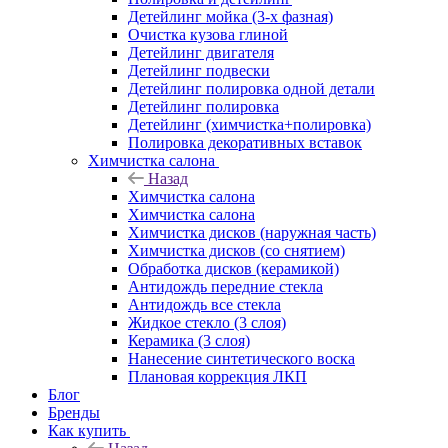
Детейлинг мойка (3-х фазная)
Очистка кузова глиной
Детейлинг двигателя
Детейлинг подвески
Детейлинг полировка одной детали
Детейлинг полировка
Детейлинг (химчистка+полировка)
Полировка декоративных вставок
Химчистка салона
Назад
Химчистка салона
Химчистка салона
Химчистка дисков (наружная часть)
Химчистка дисков (со снятием)
Обработка дисков (керамикой)
Антидождь передние стекла
Антидождь все стекла
Жидкое стекло (3 слоя)
Керамика (3 слоя)
Нанесение синтетического воска
Плановая коррекция ЛКП
Блог
Бренды
Как купить