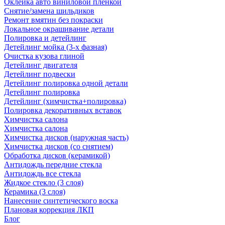
Оклейка авто виниловой пленкой
Снятие/замена шильдиков
Ремонт вмятин без покраски
Локальное окрашивание детали
Полировка и детейлинг
Детейлинг мойка (3-х фазная)
Очистка кузова глиной
Детейлинг двигателя
Детейлинг подвески
Детейлинг полировка одной детали
Детейлинг полировка
Детейлинг (химчистка+полировка)
Полировка декоративных вставок
Химчистка салона
Химчистка салона
Химчистка дисков (наружная часть)
Химчистка дисков (со снятием)
Обработка дисков (керамикой)
Антидождь передние стекла
Антидождь все стекла
Жидкое стекло (3 слоя)
Керамика (3 слоя)
Нанесение синтетического воска
Плановая коррекция ЛКП
Блог