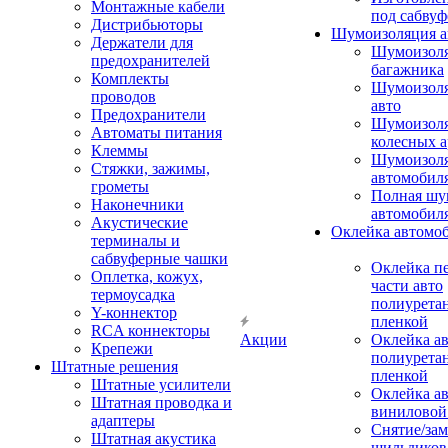
Монтажные кабели
под сабвуф
Дистрибьюторы
Шумоизоляция а
Держатели для
Шумоизол
предохранителей
багажника
Комплекты
Шумоизол
проводов
авто
Предохранители
Шумоизоля
Автоматы питания
колесных а
Клеммы
Шумоизоля
Стяжки, зажимы,
автомобил
грометы
Полная шу
Наконечники
автомобил
Акустические
Оклейка автомо
терминалы и
сабвуферные чашки
Оклейка п
Оплетка, кожух,
части авто
термоусадка
полиурета
Y-коннектор
пленкой
RCA коннекторы
Акции
Оклейка а
Крепежи
полиурета
Штатные решения
пленкой
Штатные усилители
Оклейка а
Штатная проводка и
виниловой
адаптеры
Снятие/зам
Штатная акустика
шильдиков