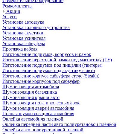
Измерительное оборудование
Ремкомплекты
Акции
Услуги
Установка автозвука
Установка головного устройства
Установка акустики
Установка усилителя
Установка сабвуфера
Протяжка кабеля
Изготовление подиумов, корпусов и рамок
Изготовление переходной рамки под магнитолу (ГУ)
Изготовление подиумов под пищалки (твитеры)
Изготовление подиумов под акустику в авто
Изготовление корпуса сабвуфера стелс (Stealth)
Изготовление корпусов под сабвуфер
Шумоизоляция автомобиля
Шумоизоляция багажника
Шумоизоляция крыши авто
Шумоизоляция пола и колесных арок
Шумоизоляция дверей автомобиля
Полная шумоизоляция автомобиля
Оклейка автомобиля пленкой
Оклейка передней части авто полиуретановой пленкой
Оклейка авто полиуретановой пленкой