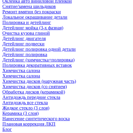
Оклейка авто виниловой пленкой
Снятие/замена шильдиков
Ремонт вмятин без покраски
Локальное окрашивание детали
Полировка и детейлинг
Детейлинг мойка (3-х фазная)
Очистка кузова глиной
Детейлинг двигателя
Детейлинг подвески
Детейлинг полировка одной детали
Детейлинг полировка
Детейлинг (химчистка+полировка)
Полировка декоративных вставок
Химчистка салона
Химчистка салона
Химчистка дисков (наружная часть)
Химчистка дисков (со снятием)
Обработка дисков (керамикой)
Антидождь передние стекла
Антидождь все стекла
Жидкое стекло (3 слоя)
Керамика (3 слоя)
Нанесение синтетического воска
Плановая коррекция ЛКП
Блог