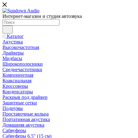
Интернет-магазин и студия автозвука
Каталог
Акустика
Высокочастотная
Драйверы
Мидбасы
Широкополосники
Среднечастотники
Компонентная
Коаксиальная
Кроссоверы
Конденсаторы
Раскрыв под драйвер
Защитные сетки
Подиумы
Проставочные кольца
Портативная акустика
Домашняя акустика
Сабвуферы
Сабвуферы 6.5" (15 см)