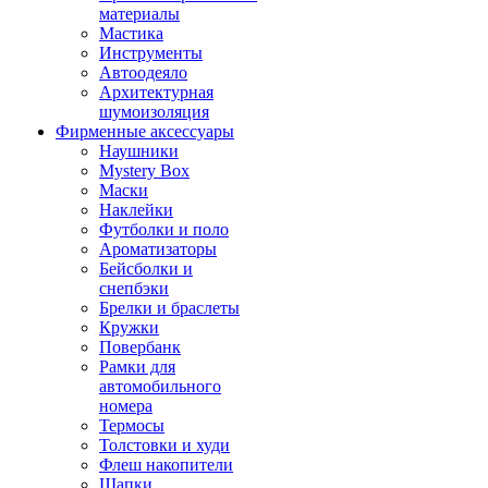
материалы
Мастика
Инструменты
Автоодеяло
Архитектурная
шумоизоляция
Фирменные аксессуары
Наушники
Mystery Box
Маски
Наклейки
Футболки и поло
Ароматизаторы
Бейсболки и
снепбэки
Брелки и браслеты
Кружки
Повербанк
Рамки для
автомобильного
номера
Термосы
Толстовки и худи
Флеш накопители
Шапки