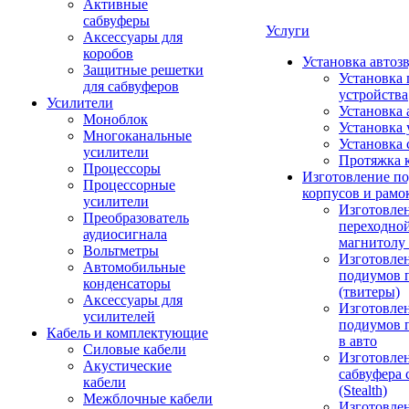
Активные
сабвуферы
Услуги
Аксессуары для
коробов
Установка автоз
Защитные решетки
Установка 
для сабвуферов
устройства
Усилители
Установка 
Моноблок
Установка 
Многоканальные
Установка 
усилители
Протяжка 
Процессоры
Изготовление п
Процессорные
корпусов и рамо
усилители
Изготовле
Преобразователь
переходно
аудиосигнала
магнитолу 
Вольтметры
Изготовле
Автомобильные
подиумов 
конденсаторы
(твитеры)
Аксессуары для
Изготовле
усилителей
подиумов 
Кабель и комплектующие
в авто
Силовые кабели
Изготовлен
Акустические
сабвуфера 
кабели
(Stealth)
Межблочные кабели
Изготовле