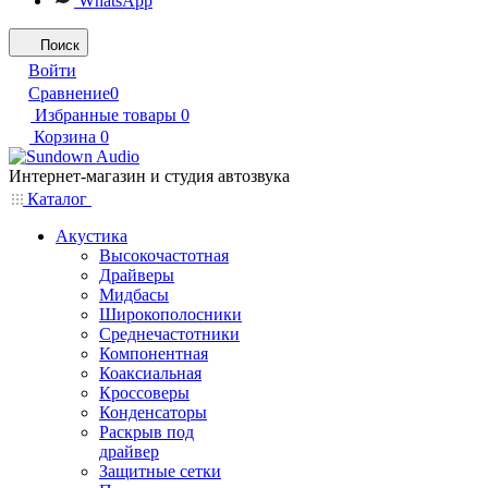
WhatsApp
Поиск
Войти
Сравнение
0
Избранные товары
0
Корзина
0
Интернет-магазин и студия автозвука
Каталог
Акустика
Высокочастотная
Драйверы
Мидбасы
Широкополосники
Среднечастотники
Компонентная
Коаксиальная
Кроссоверы
Конденсаторы
Раскрыв под
драйвер
Защитные сетки