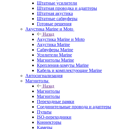
Штатные усилители
Штатная проводка и адаптеры
Штатная акустика
Штатные сабвуферы
Готовые решения
Акустика Marine и Moto
Назад
Акустика Marine и Moto
Акустика Marine
Сабвуферы Marine
Усилители Marine
Магнитолы Marine
Крепления-хомуты Marine
Кабель и комплектующие Marine
Автосигнализация
Магнитолы
Назад
Магнитолы
Магнитолы
Переходные рамки
Соединительные провода и адаптеры
Пульты
ISO-переходники
Коннекторы
Камеры