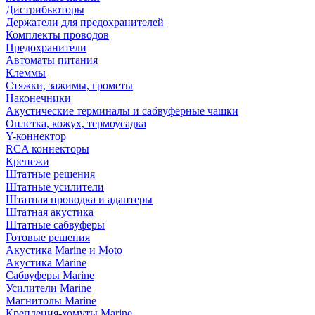
Дистрибьюторы
Держатели для предохранителей
Комплекты проводов
Предохранители
Автоматы питания
Клеммы
Стяжки, зажимы, грометы
Наконечники
Акустические терминалы и сабвуферные чашки
Оплетка, кожух, термоусадка
Y-коннектор
RCA коннекторы
Крепежи
Штатные решения
Штатные усилители
Штатная проводка и адаптеры
Штатная акустика
Штатные сабвуферы
Готовые решения
Акустика Marine и Moto
Акустика Marine
Сабвуферы Marine
Усилители Marine
Магнитолы Marine
Крепления-хомуты Marine