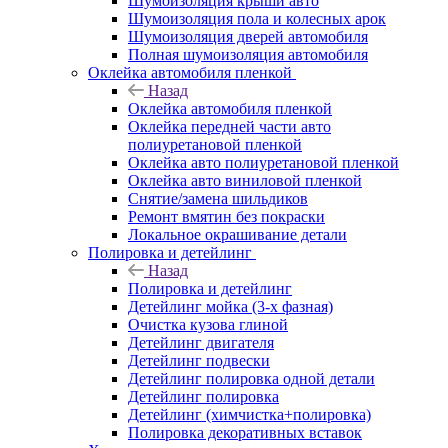
Шумоизоляция крыши авто
Шумоизоляция пола и колесных арок
Шумоизоляция дверей автомобиля
Полная шумоизоляция автомобиля
Оклейка автомобиля пленкой
Назад
Оклейка автомобиля пленкой
Оклейка передней части авто
полиуретановой пленкой
Оклейка авто полиуретановой пленкой
Оклейка авто виниловой пленкой
Снятие/замена шильдиков
Ремонт вмятин без покраски
Локальное окрашивание детали
Полировка и детейлинг
Назад
Полировка и детейлинг
Детейлинг мойка (3-х фазная)
Очистка кузова глиной
Детейлинг двигателя
Детейлинг подвески
Детейлинг полировка одной детали
Детейлинг полировка
Детейлинг (химчистка+полировка)
Полировка декоративных вставок