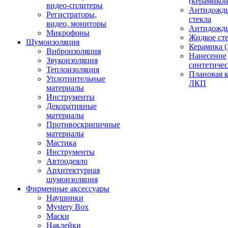
(керамикой
видео-сплитеры
Антидождь
Регистраторы,
стекла
видео, мониторы
Антидождь 
Микрофоны
Жидкое сте
Шумоизоляция
Керамика (
Виброизоляция
Нанесение
Звукоизоляция
синтетичес
Теплоизоляция
Плановая 
Уплотнительные
ЛКП
материалы
Инструменты
Декоративные
материалы
Противоскрипичные
материалы
Мастика
Инструменты
Автоодеяло
Архитектурная
шумоизоляция
Фирменные аксессуары
Наушники
Mystery Box
Маски
Наклейки