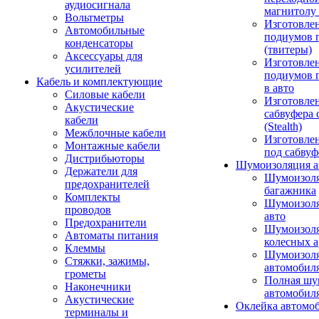
аудиосигнала
магнитолу 
Вольтметры
Изготовле
Автомобильные
подиумов 
конденсаторы
(твитеры)
Аксессуары для
Изготовле
усилителей
подиумов 
Кабель и комплектующие
в авто
Силовые кабели
Изготовлен
Акустические
сабвуфера 
кабели
(Stealth)
Межблочные кабели
Изготовле
Монтажные кабели
под сабвуф
Дистрибьюторы
Шумоизоляция а
Держатели для
Шумоизол
предохранителей
багажника
Комплекты
Шумоизол
проводов
авто
Предохранители
Шумоизоля
Автоматы питания
колесных а
Клеммы
Шумоизоля
Стяжки, зажимы,
автомобил
грометы
Полная шу
Наконечники
автомобил
Акустические
Оклейка автомо
терминалы и