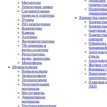
Детейлинг
Магнитолы
(химчистк
Переходные рамки
Полировка
Соединительные
декоративн
провода и адаптеры
Химчистка сало
Пульты
Химчистка
ISO-переходники
Химчистка
Коннекторы
(наружная 
Камеры
Химчистка 
Антенны
снятием)
Видеорегистраторы
Обработка
ТВ-тюннеры и
(керамикой
видео-сплитеры
Антидождь
Регистраторы,
стекла
видео, мониторы
Антидождь 
Микрофоны
Жидкое сте
Шумоизоляция
Керамика (
Виброизоляция
Нанесение
Звукоизоляция
синтетичес
Теплоизоляция
Плановая 
Уплотнительные
ЛКП
материалы
Инструменты
Декоративные
материалы
Противоскрипичные