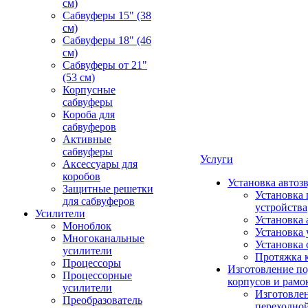
см)
Сабвуферы 15" (38
см)
Сабвуферы 18" (46
см)
Сабвуферы от 21"
(53 см)
Корпусные
сабвуферы
Короба для
сабвуферов
Активные
сабвуферы
Услуги
Аксессуары для
коробов
Установка автоз
Защитные решетки
Установка 
для сабвуферов
устройства
Усилители
Установка 
Моноблок
Установка 
Многоканальные
Установка 
усилители
Протяжка 
Процессоры
Изготовление п
Процессорные
корпусов и рамо
усилители
Изготовле
Преобразователь
переходно