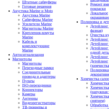
Штатные сабвуферы
Ремонт вмя
Готовые решения
покраски
Акустика Marine и Moto
Локальное
Акустика Marine
окрашиван
Сабвуферы Marine
Полировка и де
Усилители Marine
Детейлинг 
Магнитолы Marine
фазная)
Крепления-хомуты
Очистка ку
Marine
Детейлинг 
Кабель и
Детейлинг
комплектующие
Детейлинг
Marine
одной дета
Автосигнализация
Детейлинг
Магнитолы
Детейлинг
Магнитолы
(химчистк
Переходные рамки
Полировка
Соединительные
декоративн
провода и адаптеры
Химчистка сало
Пульты
Химчистка
ISO-переходники
Химчистка
Коннекторы
(наружная 
Камеры
Химчистка 
Антенны
снятием)
Видеорегистраторы
Обработка
ТВ-тюннеры и