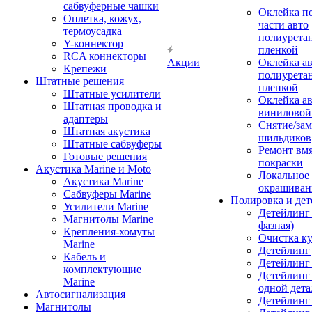
сабвуферные чашки
Оклейка п
Оплетка, кожух,
части авто
термоусадка
полиурета
Y-коннектор
пленкой
RCA коннекторы
Акции
Оклейка а
Крепежи
полиурета
Штатные решения
пленкой
Штатные усилители
Оклейка а
Штатная проводка и
виниловой
адаптеры
Снятие/зам
Штатная акустика
шильдиков
Штатные сабвуферы
Ремонт вмя
Готовые решения
покраски
Акустика Marine и Moto
Локальное
Акустика Marine
окрашиван
Сабвуферы Marine
Полировка и де
Усилители Marine
Детейлинг 
Магнитолы Marine
фазная)
Крепления-хомуты
Очистка ку
Marine
Детейлинг 
Кабель и
Детейлинг
комплектующие
Детейлинг
Marine
одной дета
Автосигнализация
Детейлинг
Магнитолы