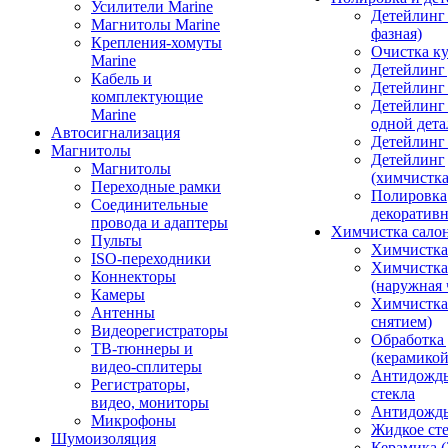
Усилители Marine
Детейлинг 
Магнитолы Marine
фазная)
Крепления-хомуты
Очистка ку
Marine
Детейлинг 
Кабель и
Детейлинг
комплектующие
Детейлинг
Marine
одной дета
Автосигнализация
Детейлинг
Магнитолы
Детейлинг
Магнитолы
(химчистк
Переходные рамки
Полировка
Соединительные
декоративн
провода и адаптеры
Химчистка сало
Пульты
Химчистка
ISO-переходники
Химчистка
Коннекторы
(наружная 
Камеры
Химчистка 
Антенны
снятием)
Видеорегистраторы
Обработка
ТВ-тюннеры и
(керамикой
видео-сплитеры
Антидождь
Регистраторы,
стекла
видео, мониторы
Антидождь 
Микрофоны
Жидкое сте
Шумоизоляция
Керамика (