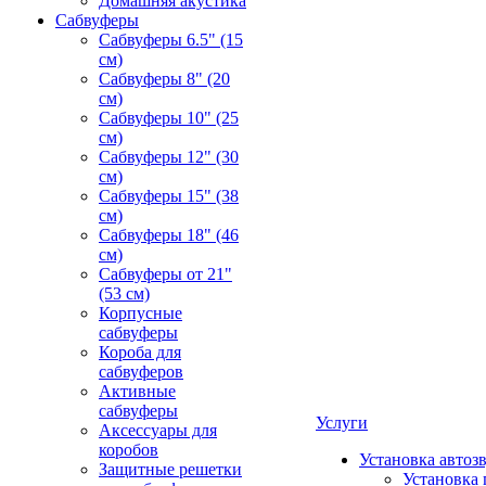
Домашняя акустика
Сабвуферы
Сабвуферы 6.5" (15
см)
Сабвуферы 8" (20
см)
Сабвуферы 10" (25
см)
Сабвуферы 12" (30
см)
Сабвуферы 15" (38
см)
Сабвуферы 18" (46
см)
Сабвуферы от 21"
(53 см)
Корпусные
сабвуферы
Короба для
сабвуферов
Активные
сабвуферы
Услуги
Аксессуары для
коробов
Установка автоз
Защитные решетки
Установка 