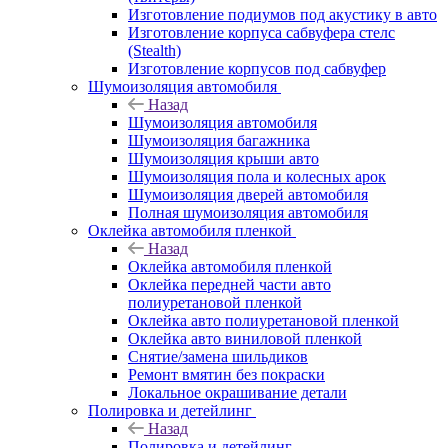
Изготовление подиумов под акустику в авто
Изготовление корпуса сабвуфера стелс
(Stealth)
Изготовление корпусов под сабвуфер
Шумоизоляция автомобиля
Назад
Шумоизоляция автомобиля
Шумоизоляция багажника
Шумоизоляция крыши авто
Шумоизоляция пола и колесных арок
Шумоизоляция дверей автомобиля
Полная шумоизоляция автомобиля
Оклейка автомобиля пленкой
Назад
Оклейка автомобиля пленкой
Оклейка передней части авто
полиуретановой пленкой
Оклейка авто полиуретановой пленкой
Оклейка авто виниловой пленкой
Снятие/замена шильдиков
Ремонт вмятин без покраски
Локальное окрашивание детали
Полировка и детейлинг
Назад
Полировка и детейлинг