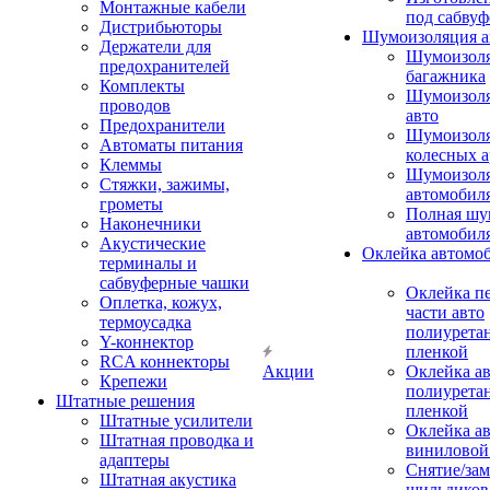
Монтажные кабели
под сабвуф
Дистрибьюторы
Шумоизоляция а
Держатели для
Шумоизол
предохранителей
багажника
Комплекты
Шумоизол
проводов
авто
Предохранители
Шумоизоля
Автоматы питания
колесных а
Клеммы
Шумоизоля
Стяжки, зажимы,
автомобил
грометы
Полная шу
Наконечники
автомобил
Акустические
Оклейка автомо
терминалы и
сабвуферные чашки
Оклейка п
Оплетка, кожух,
части авто
термоусадка
полиурета
Y-коннектор
пленкой
RCA коннекторы
Акции
Оклейка а
Крепежи
полиурета
Штатные решения
пленкой
Штатные усилители
Оклейка а
Штатная проводка и
виниловой
адаптеры
Снятие/зам
Штатная акустика
шильдиков