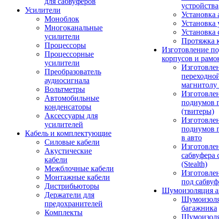
для сабвуферов
устройства
Усилители
Установка 
Моноблок
Установка 
Многоканальные
Установка 
усилители
Протяжка 
Процессоры
Изготовление п
Процессорные
корпусов и рамо
усилители
Изготовле
Преобразователь
переходно
аудиосигнала
магнитолу 
Вольтметры
Изготовле
Автомобильные
подиумов 
конденсаторы
(твитеры)
Аксессуары для
Изготовле
усилителей
подиумов 
Кабель и комплектующие
в авто
Силовые кабели
Изготовлен
Акустические
сабвуфера 
кабели
(Stealth)
Межблочные кабели
Изготовле
Монтажные кабели
под сабвуф
Дистрибьюторы
Шумоизоляция а
Держатели для
Шумоизол
предохранителей
багажника
Комплекты
Шумоизол