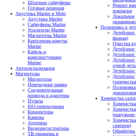
Штатные сабвуферы
Ремонт вмя
Готовые решения
покраски
Акустика Marine и Moto
Локальное
Акустика Marine
окрашиван
Сабвуферы Marine
Полировка и де
Усилители Marine
Детейлинг 
Магнитолы Marine
фазная)
Крепления-хомуты
Очистка ку
Marine
Детейлинг 
Кабель и
Детейлинг
комплектующие
Детейлинг
Marine
одной дета
Автосигнализация
Детейлинг
Магнитолы
Детейлинг
Магнитолы
(химчистк
Переходные рамки
Полировка
Соединительные
декоративн
провода и адаптеры
Химчистка сало
Пульты
Химчистка
ISO-переходники
Химчистка
Коннекторы
(наружная 
Камеры
Химчистка 
Антенны
снятием)
Видеорегистраторы
Обработка
ТВ-тюннеры и