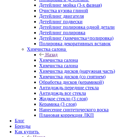
Детейлинг мойка (3-х фазная)
Очистка кузова глиной
Детейлинг двигателя
Детейлинг подвески
Детейлинг полировка одной детали
Детейлинг полировка
Детейлинг (химчистка+полировка)
Полировка декоративных вставок
Химчистка салона
Назад
Химчистка салона
Химчистка салона
Химчистка дисков (наружная часть)
Химчистка дисков (со снятием)
Обработка дисков (керамикой)
Антидождь передние стекла
Антидождь все стекла
Жидкое стекло (3 слоя)
Керамика (3 слоя)
Нанесение синтетического воска
Плановая коррекция ЛКП
Блог
Бренды
Как купить