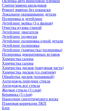
Оклейка авто виниловой пленкой
Снятие/замена шильдиков
Ремонт вмятин без покраски
Локальное окрашивание детали
Полировка и детейлинг
Детейлинг мойка (3-х фазная)
Очистка кузова глиной
Детейлинг двигателя
Детейлинг подвески
Детейлинг полировка одной детали
Детейлинг полировка
Детейлинг (химчистка+полировка)
Полировка декоративных вставок
Химчистка салона
Химчистка салона
Химчистка дисков (наружная часть)
Химчистка дисков (со снятием)
Обработка дисков (керамикой)
Антидождь передние стекла
Антидождь все стекла
Жидкое стекло (3 слоя)
Керамика (3 слоя)
Нанесение синтетического воска
Плановая коррекция ЛКП
Блог