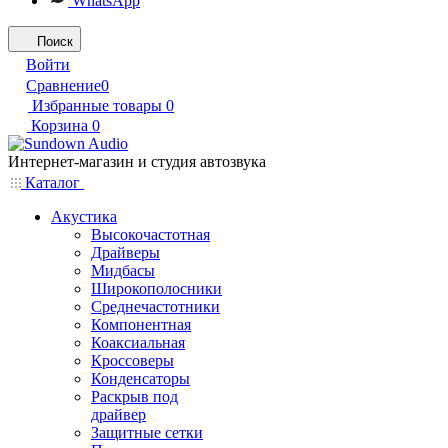
WhatsApp
Поиск
Войти
Сравнение
0
Избранные товары
0
Корзина
0
Интернет-магазин и студия автозвука
Каталог
Акустика
Высокочастотная
Драйверы
Мидбасы
Широкополосники
Среднечастотники
Компонентная
Коаксиальная
Кроссоверы
Конденсаторы
Раскрыв под
драйвер
Защитные сетки