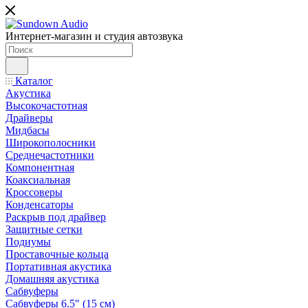
Интернет-магазин и студия автозвука
Каталог
Акустика
Высокочастотная
Драйверы
Мидбасы
Широкополосники
Среднечастотники
Компонентная
Коаксиальная
Кроссоверы
Конденсаторы
Раскрыв под драйвер
Защитные сетки
Подиумы
Проставочные кольца
Портативная акустика
Домашняя акустика
Сабвуферы
Сабвуферы 6.5" (15 см)