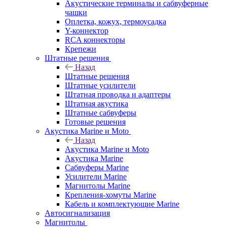
Акустические терминалы и сабвуферные
чашки
Оплетка, кожух, термоусадка
Y-коннектор
RCA коннекторы
Крепежи
Штатные решения
Назад
Штатные решения
Штатные усилители
Штатная проводка и адаптеры
Штатная акустика
Штатные сабвуферы
Готовые решения
Акустика Marine и Moto
Назад
Акустика Marine и Moto
Акустика Marine
Сабвуферы Marine
Усилители Marine
Магнитолы Marine
Крепления-хомуты Marine
Кабель и комплектующие Marine
Автосигнализация
Магнитолы