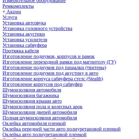
Измерительное оборудование
Ремкомплекты
Акции
Услуги
Установка автозвука
Установка головного устройства
Установка акустики
Установка усилителя
Установка сабвуфера
Протяжка кабеля
Изготовление подиумов, корпусов и рамок
Изготовление переходной рамки под магнитолу (ГУ)
Изготовление подиумов под пищалки (твитеры)
Изготовление подиумов под акустику в авто
Изготовление корпуса сабвуфера стелс (Stealth)
Изготовление корпусов под сабвуфер
Шумоизоляция автомобиля
Шумоизоляция багажника
Шумоизоляция крыши авто
Шумоизоляция пола и колесных арок
Шумоизоляция дверей автомобиля
Полная шумоизоляция автомобиля
Оклейка автомобиля пленкой
Оклейка передней части авто полиуретановой пленкой
Оклейка авто полиуретановой пленкой