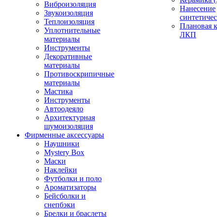
Виброизоляция
Нанесение
Звукоизоляция
синтетичес
Теплоизоляция
Плановая 
Уплотнительные
ЛКП
материалы
Инструменты
Декоративные
материалы
Противоскрипичные
материалы
Мастика
Инструменты
Автоодеяло
Архитектурная
шумоизоляция
Фирменные аксессуары
Наушники
Mystery Box
Маски
Наклейки
Футболки и поло
Ароматизаторы
Бейсболки и
снепбэки
Брелки и браслеты