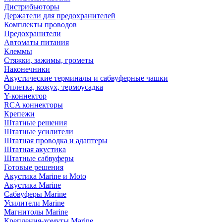
Дистрибьюторы
Держатели для предохранителей
Комплекты проводов
Предохранители
Автоматы питания
Клеммы
Стяжки, зажимы, грометы
Наконечники
Акустические терминалы и сабвуферные чашки
Оплетка, кожух, термоусадка
Y-коннектор
RCA коннекторы
Крепежи
Штатные решения
Штатные усилители
Штатная проводка и адаптеры
Штатная акустика
Штатные сабвуферы
Готовые решения
Акустика Marine и Moto
Акустика Marine
Сабвуферы Marine
Усилители Marine
Магнитолы Marine
Крепления-хомуты Marine