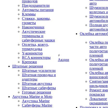
проводов
авто
Предохранители
Шумоизоля
Автоматы питания
колесных а
Клеммы
Шумоизоля
Стяжки, зажимы,
автомобил
грометы
Полная шу
Наконечники
автомобил
Акустические
Оклейка автомо
терминалы и
сабвуферные чашки
Оклейка п
Оплетка, кожух,
части авто
термоусадка
полиурета
Y-коннектор
пленкой
RCA коннекторы
Акции
Оклейка а
Крепежи
полиурета
Штатные решения
пленкой
Штатные усилители
Оклейка а
Штатная проводка и
виниловой
адаптеры
Снятие/зам
Штатная акустика
шильдиков
Штатные сабвуферы
Ремонт вмя
Готовые решения
покраски
Акустика Marine и Moto
Локальное
Акустика Marine
окрашиван
Сабвуферы Marine
Полировка и де