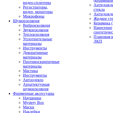
(керамикой
видео-сплитеры
Антидождь
Регистраторы,
стекла
видео, мониторы
Антидождь 
Микрофоны
Жидкое сте
Шумоизоляция
Керамика (
Виброизоляция
Нанесение
Звукоизоляция
синтетичес
Теплоизоляция
Плановая 
Уплотнительные
ЛКП
материалы
Инструменты
Декоративные
материалы
Противоскрипичные
материалы
Мастика
Инструменты
Автоодеяло
Архитектурная
шумоизоляция
Фирменные аксессуары
Наушники
Mystery Box
Маски
Наклейки