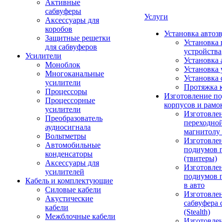
Активные
сабвуферы
Услуги
Аксессуары для
коробов
Установка автоз
Защитные решетки
Установка 
для сабвуферов
устройства
Усилители
Установка 
Моноблок
Установка 
Многоканальные
Установка 
усилители
Протяжка 
Процессоры
Изготовление п
Процессорные
корпусов и рамо
усилители
Изготовле
Преобразователь
переходно
аудиосигнала
магнитолу 
Вольтметры
Изготовле
Автомобильные
подиумов 
конденсаторы
(твитеры)
Аксессуары для
Изготовле
усилителей
подиумов 
Кабель и комплектующие
в авто
Силовые кабели
Изготовлен
Акустические
сабвуфера 
кабели
(Stealth)
Межблочные кабели
Изготовле