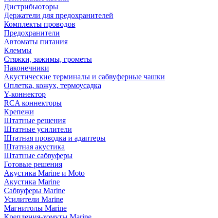
Дистрибьюторы
Держатели для предохранителей
Комплекты проводов
Предохранители
Автоматы питания
Клеммы
Стяжки, зажимы, грометы
Наконечники
Акустические терминалы и сабвуферные чашки
Оплетка, кожух, термоусадка
Y-коннектор
RCA коннекторы
Крепежи
Штатные решения
Штатные усилители
Штатная проводка и адаптеры
Штатная акустика
Штатные сабвуферы
Готовые решения
Акустика Marine и Moto
Акустика Marine
Сабвуферы Marine
Усилители Marine
Магнитолы Marine
Крепления-хомуты Marine