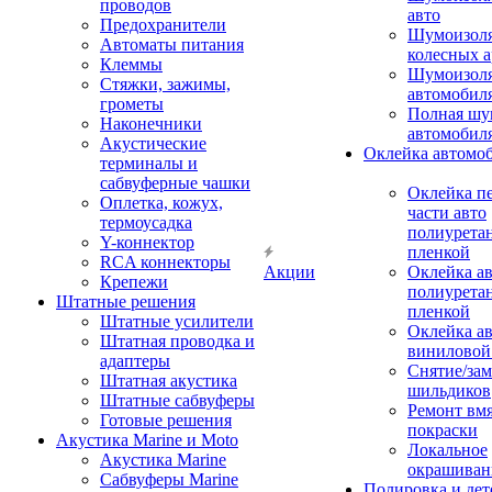
проводов
авто
Предохранители
Шумоизоля
Автоматы питания
колесных а
Клеммы
Шумоизоля
Стяжки, зажимы,
автомобил
грометы
Полная шу
Наконечники
автомобил
Акустические
Оклейка автомо
терминалы и
сабвуферные чашки
Оклейка п
Оплетка, кожух,
части авто
термоусадка
полиурета
Y-коннектор
пленкой
RCA коннекторы
Акции
Оклейка а
Крепежи
полиурета
Штатные решения
пленкой
Штатные усилители
Оклейка а
Штатная проводка и
виниловой
адаптеры
Снятие/зам
Штатная акустика
шильдиков
Штатные сабвуферы
Ремонт вмя
Готовые решения
покраски
Акустика Marine и Moto
Локальное
Акустика Marine
окрашиван
Сабвуферы Marine
Полировка и де