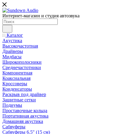
Интернет-магазин и студия автозвука
Каталог
Акустика
Высокочастотная
Драйверы
Мидбасы
Широкополосники
Среднечастотники
Компонентная
Коаксиальная
Кроссоверы
Конденсаторы
Раскрыв под драйвер
Защитные сетки
Подиумы
Проставочные кольца
Портативная акустика
Домашняя акустика
Сабвуферы
Сабвуферы 6.5" (15 см)