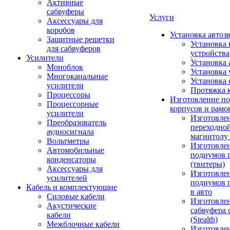
Активные
сабвуферы
Услуги
Аксессуары для
коробов
Установка автоз
Защитные решетки
Установка 
для сабвуферов
устройства
Усилители
Установка 
Моноблок
Установка 
Многоканальные
Установка 
усилители
Протяжка 
Процессоры
Изготовление п
Процессорные
корпусов и рамо
усилители
Изготовле
Преобразователь
переходно
аудиосигнала
магнитолу 
Вольтметры
Изготовле
Автомобильные
подиумов 
конденсаторы
(твитеры)
Аксессуары для
Изготовле
усилителей
подиумов 
Кабель и комплектующие
в авто
Силовые кабели
Изготовлен
Акустические
сабвуфера 
кабели
(Stealth)
Межблочные кабели
Изготовле