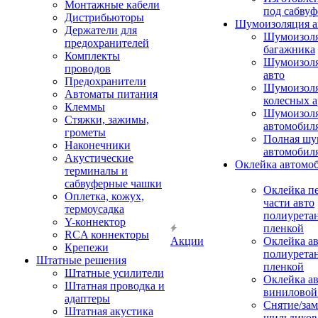
Монтажные кабели
под сабвуф
Дистрибьюторы
Шумоизоляция а
Держатели для
Шумоизол
предохранителей
багажника
Комплекты
Шумоизол
проводов
авто
Предохранители
Шумоизоля
Автоматы питания
колесных а
Клеммы
Шумоизоля
Стяжки, зажимы,
автомобил
грометы
Полная шу
Наконечники
автомобил
Акустические
Оклейка автомо
терминалы и
сабвуферные чашки
Оклейка п
Оплетка, кожух,
части авто
термоусадка
полиурета
Y-коннектор
пленкой
RCA коннекторы
Акции
Оклейка а
Крепежи
полиурета
Штатные решения
пленкой
Штатные усилители
Оклейка а
Штатная проводка и
виниловой
адаптеры
Снятие/зам
Штатная акустика
шильдиков