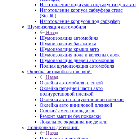
Изготовление подиумов под акустику в авто
Изготовление корпуса сабвуфера стелс
(Stealth)
Изготовление корпусов под сабвуфер
Шумоизоляция автомобиля
Назад
Шумоизоляция автомобиля
Шумоизоляция багажника
Шумоизоляция крыши авто
Шумоизоляция пола и колесных арок
Шумоизоляция дверей автомобиля
Полная шумоизоляция автомобиля
Оклейка автомобиля пленкой
Назад
Оклейка автомобиля пленкой
Оклейка передней части авто
полиуретановой пленкой
Оклейка авто полиуретановой пленкой
Оклейка авто виниловой пленкой
Снятие/замена шильдиков
Ремонт вмятин без покраски
Локальное окрашивание детали
Полировка и детейлинг
Назад
Полировка и детейлинг