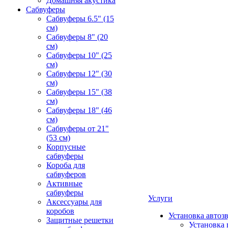
Домашняя акустика
Сабвуферы
Сабвуферы 6.5" (15
см)
Сабвуферы 8" (20
см)
Сабвуферы 10" (25
см)
Сабвуферы 12" (30
см)
Сабвуферы 15" (38
см)
Сабвуферы 18" (46
см)
Сабвуферы от 21"
(53 см)
Корпусные
сабвуферы
Короба для
сабвуферов
Активные
сабвуферы
Услуги
Аксессуары для
коробов
Установка автоз
Защитные решетки
Установка 