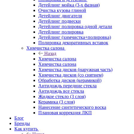
Детейлинг мойка (3-х фазная)
Очистка кузова глиной
Детейлинг двигателя
Детейлинг подвески
Детейлинг полировка одной детали
Детейлинг полировка
Детейлинг (химчистка+полировка)
Полировка декоративных вставок
Химчистка салона
Назад
Химчистка салона
Химчистка салона
Химчистка дисков (наружная часть)
Химчистка дисков (со снятием)
Обработка дисков (керамикой)
Антидождь передние стекла
Антидождь все стекла
Жидкое стекло (3 слоя)
Керамика (3 слоя)
Нанесение синтетического воска
Плановая коррекция ЛКП
Блог
Бренды
Как купить