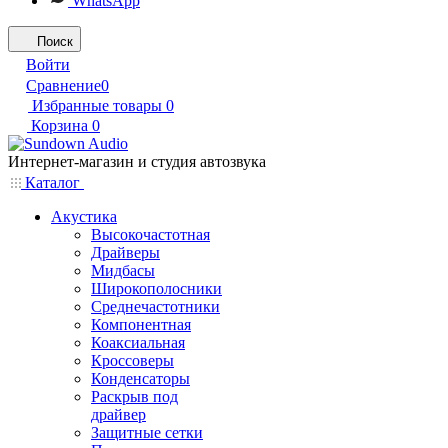
WhatsApp
Поиск
Войти
Сравнение
0
Избранные товары
0
Корзина
0
Интернет-магазин и студия автозвука
Каталог
Акустика
Высокочастотная
Драйверы
Мидбасы
Широкополосники
Среднечастотники
Компонентная
Коаксиальная
Кроссоверы
Конденсаторы
Раскрыв под
драйвер
Защитные сетки