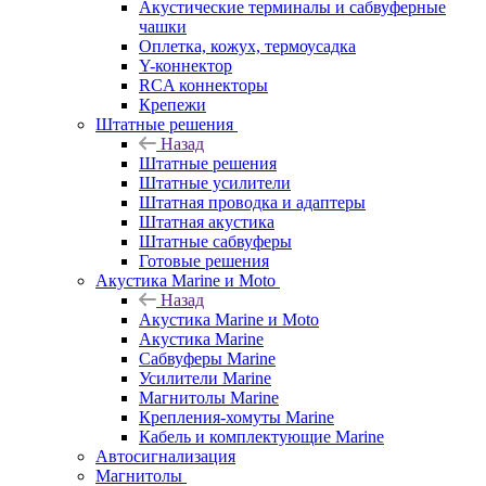
Акустические терминалы и сабвуферные
чашки
Оплетка, кожух, термоусадка
Y-коннектор
RCA коннекторы
Крепежи
Штатные решения
Назад
Штатные решения
Штатные усилители
Штатная проводка и адаптеры
Штатная акустика
Штатные сабвуферы
Готовые решения
Акустика Marine и Moto
Назад
Акустика Marine и Moto
Акустика Marine
Сабвуферы Marine
Усилители Marine
Магнитолы Marine
Крепления-хомуты Marine
Кабель и комплектующие Marine
Автосигнализация
Магнитолы