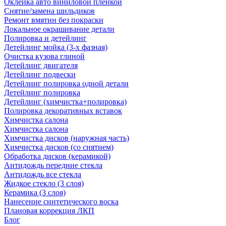
Оклейка авто виниловой пленкой
Снятие/замена шильдиков
Ремонт вмятин без покраски
Локальное окрашивание детали
Полировка и детейлинг
Детейлинг мойка (3-х фазная)
Очистка кузова глиной
Детейлинг двигателя
Детейлинг подвески
Детейлинг полировка одной детали
Детейлинг полировка
Детейлинг (химчистка+полировка)
Полировка декоративных вставок
Химчистка салона
Химчистка салона
Химчистка дисков (наружная часть)
Химчистка дисков (со снятием)
Обработка дисков (керамикой)
Антидождь передние стекла
Антидождь все стекла
Жидкое стекло (3 слоя)
Керамика (3 слоя)
Нанесение синтетического воска
Плановая коррекция ЛКП
Блог