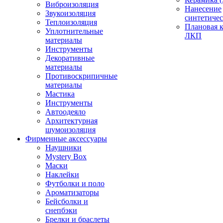
Виброизоляция
Нанесение
Звукоизоляция
синтетичес
Теплоизоляция
Плановая 
Уплотнительные
ЛКП
материалы
Инструменты
Декоративные
материалы
Противоскрипичные
материалы
Мастика
Инструменты
Автоодеяло
Архитектурная
шумоизоляция
Фирменные аксессуары
Наушники
Mystery Box
Маски
Наклейки
Футболки и поло
Ароматизаторы
Бейсболки и
снепбэки
Брелки и браслеты