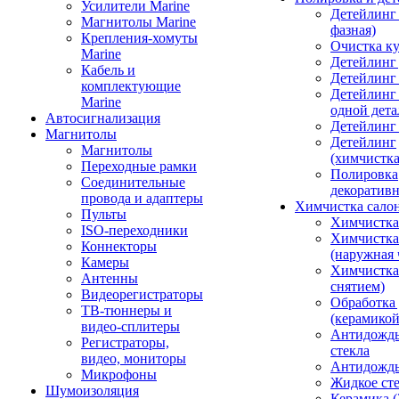
Усилители Marine
Детейлинг 
Магнитолы Marine
фазная)
Крепления-хомуты
Очистка ку
Marine
Детейлинг 
Кабель и
Детейлинг
комплектующие
Детейлинг
Marine
одной дета
Автосигнализация
Детейлинг
Магнитолы
Детейлинг
Магнитолы
(химчистк
Переходные рамки
Полировка
Соединительные
декоративн
провода и адаптеры
Химчистка сало
Пульты
Химчистка
ISO-переходники
Химчистка
Коннекторы
(наружная 
Камеры
Химчистка 
Антенны
снятием)
Видеорегистраторы
Обработка
ТВ-тюннеры и
(керамикой
видео-сплитеры
Антидождь
Регистраторы,
стекла
видео, мониторы
Антидождь 
Микрофоны
Жидкое сте
Шумоизоляция
Керамика (