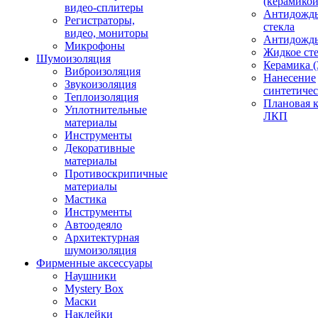
(керамикой
видео-сплитеры
Антидождь
Регистраторы,
стекла
видео, мониторы
Антидождь 
Микрофоны
Жидкое сте
Шумоизоляция
Керамика (
Виброизоляция
Нанесение
Звукоизоляция
синтетичес
Теплоизоляция
Плановая 
Уплотнительные
ЛКП
материалы
Инструменты
Декоративные
материалы
Противоскрипичные
материалы
Мастика
Инструменты
Автоодеяло
Архитектурная
шумоизоляция
Фирменные аксессуары
Наушники
Mystery Box
Маски
Наклейки