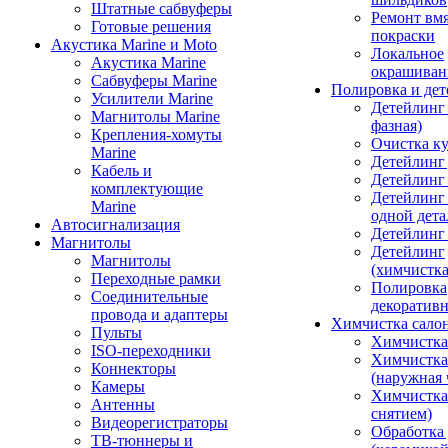
Штатные сабвуферы
Ремонт вмя
Готовые решения
покраски
Акустика Marine и Moto
Локальное
Акустика Marine
окрашиван
Сабвуферы Marine
Полировка и де
Усилители Marine
Детейлинг 
Магнитолы Marine
фазная)
Крепления-хомуты
Очистка ку
Marine
Детейлинг 
Кабель и
Детейлинг
комплектующие
Детейлинг
Marine
одной дета
Автосигнализация
Детейлинг
Магнитолы
Детейлинг
Магнитолы
(химчистк
Переходные рамки
Полировка
Соединительные
декоративн
провода и адаптеры
Химчистка сало
Пульты
Химчистка
ISO-переходники
Химчистка
Коннекторы
(наружная 
Камеры
Химчистка 
Антенны
снятием)
Видеорегистраторы
Обработка
ТВ-тюннеры и