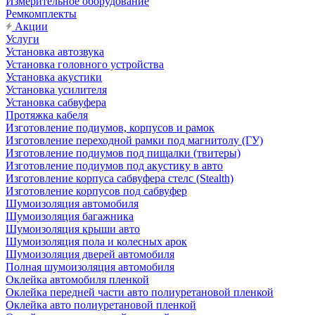
Измерительное оборудование
Ремкомплекты
Акции
Услуги
Установка автозвука
Установка головного устройства
Установка акустики
Установка усилителя
Установка сабвуфера
Протяжка кабеля
Изготовление подиумов, корпусов и рамок
Изготовление переходной рамки под магнитолу (ГУ)
Изготовление подиумов под пищалки (твитеры)
Изготовление подиумов под акустику в авто
Изготовление корпуса сабвуфера стелс (Stealth)
Изготовление корпусов под сабвуфер
Шумоизоляция автомобиля
Шумоизоляция багажника
Шумоизоляция крыши авто
Шумоизоляция пола и колесных арок
Шумоизоляция дверей автомобиля
Полная шумоизоляция автомобиля
Оклейка автомобиля пленкой
Оклейка передней части авто полиуретановой пленкой
Оклейка авто полиуретановой пленкой