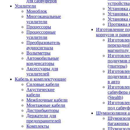
для сабвуферов
устройства
Усилители
Установка 
Моноблок
Установка 
Многоканальные
Установка 
усилители
Протяжка 
Процессоры
Изготовление п
Процессорные
корпусов и рамо
усилители
Изготовле
Преобразователь
переходно
аудиосигнала
магнитолу 
Вольтметры
Изготовле
Автомобильные
подиумов 
конденсаторы
(твитеры)
Аксессуары для
Изготовле
усилителей
подиумов 
Кабель и комплектующие
в авто
Силовые кабели
Изготовлен
Акустические
сабвуфера 
кабели
(Stealth)
Межблочные кабели
Изготовле
Монтажные кабели
под сабвуф
Дистрибьюторы
Шумоизоляция а
Держатели для
Шумоизол
предохранителей
багажника
Комплекты
Шумоизол