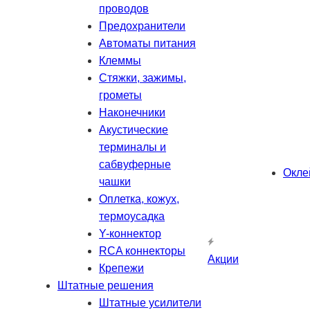
проводов
Предохранители
Автоматы питания
Клеммы
Стяжки, зажимы,
грометы
Наконечники
Акустические
терминалы и
сабвуферные
Окле
чашки
Оплетка, кожух,
термоусадка
Y-коннектор
RCA коннекторы
Акции
Крепежи
Штатные решения
Штатные усилители