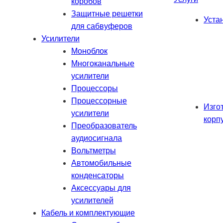
коробов
Защитные решетки
Уста
для сабвуферов
Усилители
Моноблок
Многоканальные
усилители
Процессоры
Процессорные
Изго
усилители
корп
Преобразователь
аудиосигнала
Вольтметры
Автомобильные
конденсаторы
Аксессуары для
усилителей
Кабель и комплектующие