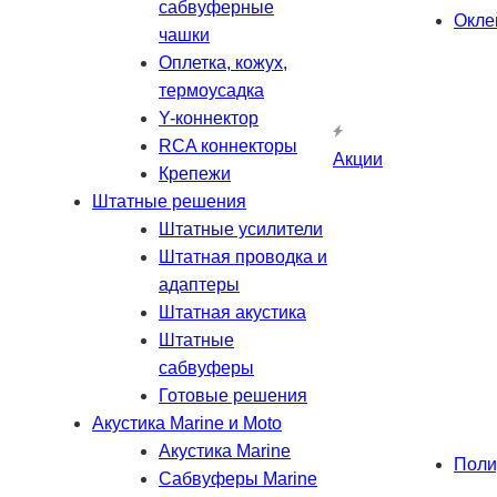
сабвуферные
Окле
чашки
Оплетка, кожух,
термоусадка
Y-коннектор
RCA коннекторы
Акции
Крепежи
Штатные решения
Штатные усилители
Штатная проводка и
адаптеры
Штатная акустика
Штатные
сабвуферы
Готовые решения
Акустика Marine и Moto
Акустика Marine
Поли
Сабвуферы Marine