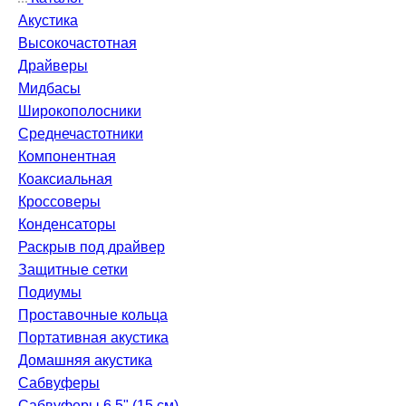
Акустика
Высокочастотная
Драйверы
Мидбасы
Широкополосники
Среднечастотники
Компонентная
Коаксиальная
Кроссоверы
Конденсаторы
Раскрыв под драйвер
Защитные сетки
Подиумы
Проставочные кольца
Портативная акустика
Домашняя акустика
Сабвуферы
Сабвуферы 6.5" (15 см)