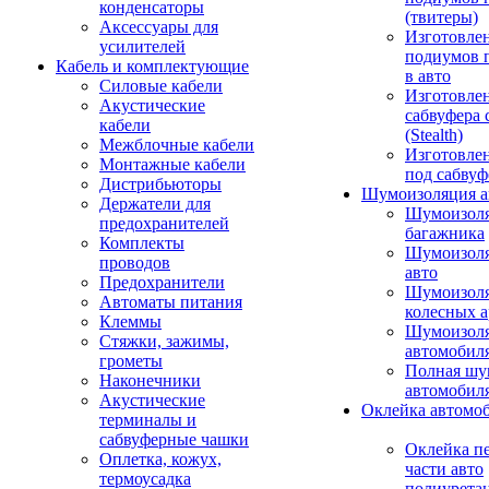
конденсаторы
(твитеры)
Аксессуары для
Изготовле
усилителей
подиумов 
Кабель и комплектующие
в авто
Силовые кабели
Изготовлен
Акустические
сабвуфера 
кабели
(Stealth)
Межблочные кабели
Изготовле
Монтажные кабели
под сабвуф
Дистрибьюторы
Шумоизоляция а
Держатели для
Шумоизол
предохранителей
багажника
Комплекты
Шумоизол
проводов
авто
Предохранители
Шумоизоля
Автоматы питания
колесных а
Клеммы
Шумоизоля
Стяжки, зажимы,
автомобил
грометы
Полная шу
Наконечники
автомобил
Акустические
Оклейка автомо
терминалы и
сабвуферные чашки
Оклейка п
Оплетка, кожух,
части авто
термоусадка
полиурета