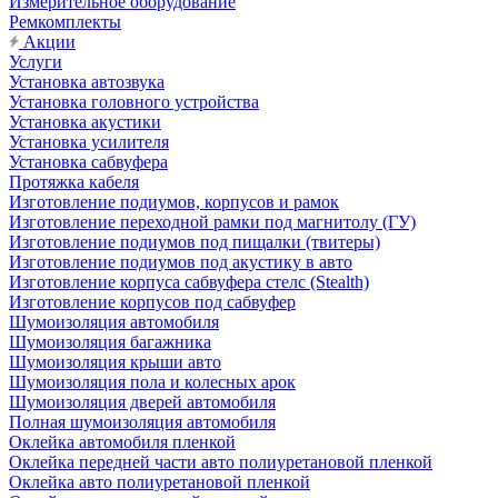
Измерительное оборудование
Ремкомплекты
Акции
Услуги
Установка автозвука
Установка головного устройства
Установка акустики
Установка усилителя
Установка сабвуфера
Протяжка кабеля
Изготовление подиумов, корпусов и рамок
Изготовление переходной рамки под магнитолу (ГУ)
Изготовление подиумов под пищалки (твитеры)
Изготовление подиумов под акустику в авто
Изготовление корпуса сабвуфера стелс (Stealth)
Изготовление корпусов под сабвуфер
Шумоизоляция автомобиля
Шумоизоляция багажника
Шумоизоляция крыши авто
Шумоизоляция пола и колесных арок
Шумоизоляция дверей автомобиля
Полная шумоизоляция автомобиля
Оклейка автомобиля пленкой
Оклейка передней части авто полиуретановой пленкой
Оклейка авто полиуретановой пленкой