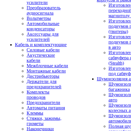
усилители
Изготовле
Преобразователь
переходно
аудиосигнала
магнитолу 
Вольтметры
Изготовле
Автомобильные
подиумов 
конденсаторы
(твитеры)
Аксессуары для
Изготовле
усилителей
подиумов 
Кабель и комплектующие
в авто
Силовые кабели
Изготовлен
Акустические
сабвуфера 
кабели
(Stealth)
Межблочные кабели
Изготовле
Монтажные кабели
под сабвуф
Дистрибьюторы
Шумоизоляция а
Держатели для
Шумоизол
предохранителей
багажника
Комплекты
Шумоизол
проводов
авто
Предохранители
Шумоизоля
Автоматы питания
колесных а
Клеммы
Шумоизоля
Стяжки, зажимы,
автомобил
грометы
Полная шу
Наконечники