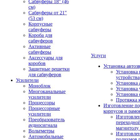
Сабвуферы 18" (46
см)
Сабвуферы от 21"
(53 см)
Корпусные
сабвуферы
Короба для
сабвуферов
Активные
сабвуферы
Услуги
Аксессуары для
коробов
Установка автоз
Защитные решетки
Установка 
для сабвуферов
устройства
Усилители
Установка 
Моноблок
Установка 
Многоканальные
Установка 
усилители
Протяжка 
Процессоры
Изготовление п
Процессорные
корпусов и рамо
усилители
Изготовле
Преобразователь
переходно
аудиосигнала
магнитолу 
Вольтметры
Изготовле
Автомобильные
подиумов 