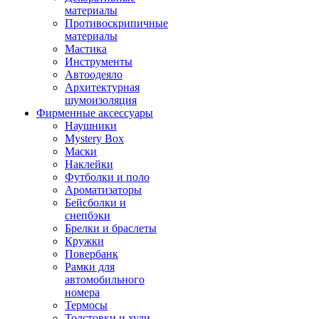
материалы
Противоскрипичные
материалы
Мастика
Инструменты
Автоодеяло
Архитектурная
шумоизоляция
Фирменные аксессуары
Наушники
Mystery Box
Маски
Наклейки
Футболки и поло
Ароматизаторы
Бейсболки и
снепбэки
Брелки и браслеты
Кружки
Повербанк
Рамки для
автомобильного
номера
Термосы
Толстовки и худи