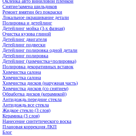
Оклейка авто виниловой пленкой
Снятие/замена шильдиков
Ремонт вмятин без покраски
Локальное окрашивание детали
Полировка и детейлинг
Детейлинг мойка (3-х фазная)
Очистка кузова глиной
Детейлинг двигателя
Детейлинг подвески
Детейлинг полировка одной детали
Детейлинг полировка
Детейлинг (химчистка+полировка)
Полировка декоративных вставок
Химчистка салона
Химчистка салона
Химчистка дисков (наружная часть)
Химчистка дисков (со снятием)
Обработка дисков (керамикой)
Антидождь передние стекла
Антидождь все стекла
Жидкое стекло (3 слоя)
Керамика (3 слоя)
Нанесение синтетического воска
Плановая коррекция ЛКП
Блог