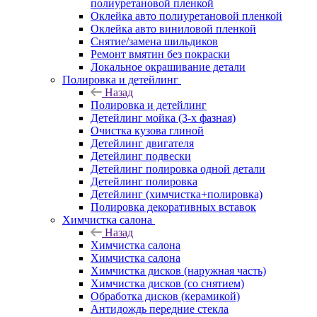
полиуретановой пленкой
Оклейка авто полиуретановой пленкой
Оклейка авто виниловой пленкой
Снятие/замена шильдиков
Ремонт вмятин без покраски
Локальное окрашивание детали
Полировка и детейлинг
Назад
Полировка и детейлинг
Детейлинг мойка (3-х фазная)
Очистка кузова глиной
Детейлинг двигателя
Детейлинг подвески
Детейлинг полировка одной детали
Детейлинг полировка
Детейлинг (химчистка+полировка)
Полировка декоративных вставок
Химчистка салона
Назад
Химчистка салона
Химчистка салона
Химчистка дисков (наружная часть)
Химчистка дисков (со снятием)
Обработка дисков (керамикой)
Антидождь передние стекла