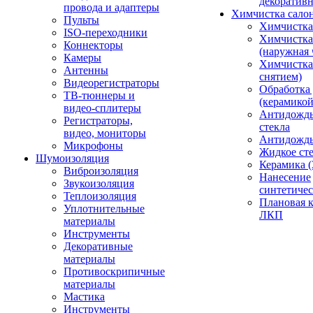
декоративн
провода и адаптеры
Химчистка сало
Пульты
Химчистка
ISO-переходники
Химчистка
Коннекторы
(наружная 
Камеры
Химчистка 
Антенны
снятием)
Видеорегистраторы
Обработка
ТВ-тюннеры и
(керамикой
видео-сплитеры
Антидождь
Регистраторы,
стекла
видео, мониторы
Антидождь 
Микрофоны
Жидкое сте
Шумоизоляция
Керамика (
Виброизоляция
Нанесение
Звукоизоляция
синтетичес
Теплоизоляция
Плановая 
Уплотнительные
ЛКП
материалы
Инструменты
Декоративные
материалы
Противоскрипичные
материалы
Мастика
Инструменты