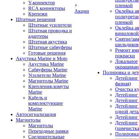
Y-коннектор
пленкой
RCA коннекторы
Акции
Оклейка а
Крепежи
полиурета
Штатные решения
пленкой
Штатные усилители
Оклейка а
Штатная проводка и
виниловой
адаптеры
Снятие/зам
Штатная акустика
шильдиков
Штатные сабвуферы
Ремонт вмя
Готовые решения
покраски
Акустика Marine и Moto
Локальное
Акустика Marine
окрашиван
Сабвуферы Marine
Полировка и де
Усилители Marine
Детейлинг 
Магнитолы Marine
фазная)
Крепления-хомуты
Очистка ку
Marine
Детейлинг 
Кабель и
Детейлинг
комплектующие
Детейлинг
Marine
одной дета
Автосигнализация
Детейлинг
Магнитолы
Детейлинг
Магнитолы
(химчистк
Переходные рамки
Полировка
Соединительные