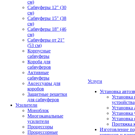
см)
Сабвуферы 12" (30
см)
Сабвуферы 15" (38
см)
Сабвуферы 18" (46
см)
Сабвуферы от 21"
(53 см)
Корпусные
сабвуферы
Короба для
сабвуферов
Активные
сабвуферы
Услуги
Аксессуары для
коробов
Установка автоз
Защитные решетки
Установка 
для сабвуферов
устройства
Усилители
Установка 
Моноблок
Установка 
Многоканальные
Установка 
усилители
Протяжка 
Процессоры
Изготовление п
Процессорные
корпусов и рамо