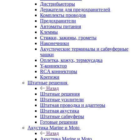
Дистрибьюторы
Держатели для предохранителей
Комплекты проводов
Предохранители
Автоматы питания
Клеммы
Стяжки, зажимы, грометы
Наконечники
Акустические терминалы и сабвуферные
чашки
Оплетка, кожух, термоусадка
Y-коннектор
RCA коннекторы
Крепежи
Штатные решения
Назад
Штатные решения
Штатные усилители
Штатная проводка и адаптеры
Штатная акустика
Штатные сабвуферы
Готовые решения
Акустика Marine и Moto
Назад
Акустика Marine и Moto