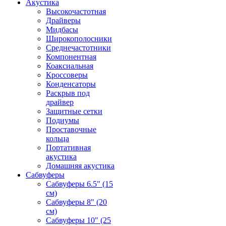
Акустика
Высокочастотная
Драйверы
Мидбасы
Широкополосники
Среднечастотники
Компонентная
Коаксиальная
Кроссоверы
Конденсаторы
Раскрыв под
драйвер
Защитные сетки
Подиумы
Проставочные
кольца
Портативная
акустика
Домашняя акустика
Сабвуферы
Сабвуферы 6.5" (15
см)
Сабвуферы 8" (20
см)
Сабвуферы 10" (25