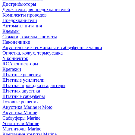
Дистрибьюторы
Держатели для предохранителей
Комплекты проводов
Предохранители
Автоматы питания
Клеммы
Стяжки, зажимы, грометы
Наконечники
Акустические терминалы и сабвуферные чашки
Оплетка, кожух, термоусадка
Y-коннектор
RCA коннекторы
Крепежи
Штатные решения
Штатные усилители
Штатная проводка и адаптеры
Штатная акустика
Штатные сабвуферы
Готовые решения
Акустика Marine и Moto
Акустика Marine
Сабвуферы Marine
Усилители Marine
Магнитолы Marine
Крепления-хомуты Marine