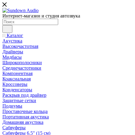
Интернет-магазин и студия автозвука
Каталог
Акустика
Высокочастотная
Драйверы
Мидбасы
Широкополосники
Среднечастотники
Компонентная
Коаксиальная
Кроссоверы
Конденсаторы
Раскрыв под драйвер
Защитные сетки
Подиумы
Проставочные кольца
Портативная акустика
Домашняя акустика
Сабвуферы
Сабвуферы 6.5" (15 см)