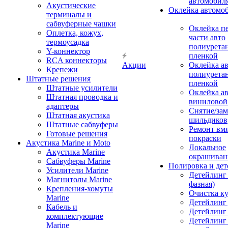
автомобил
Акустические
Оклейка автомо
терминалы и
сабвуферные чашки
Оклейка п
Оплетка, кожух,
части авто
термоусадка
полиурета
Y-коннектор
пленкой
RCA коннекторы
Акции
Оклейка а
Крепежи
полиурета
Штатные решения
пленкой
Штатные усилители
Оклейка а
Штатная проводка и
виниловой
адаптеры
Снятие/зам
Штатная акустика
шильдиков
Штатные сабвуферы
Ремонт вмя
Готовые решения
покраски
Акустика Marine и Moto
Локальное
Акустика Marine
окрашиван
Сабвуферы Marine
Полировка и де
Усилители Marine
Детейлинг 
Магнитолы Marine
фазная)
Крепления-хомуты
Очистка ку
Marine
Детейлинг 
Кабель и
Детейлинг
комплектующие
Детейлинг
Marine