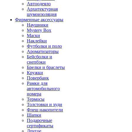
Автоодеяло
Архитектурная
шумоизоляция
Фирменные аксессуары
Наушники
Mystery Box
Маски
Наклейки
Футболки и поло
Ароматизаторы
Бейсболки и
снепбэки
Брелки и браслеты
Кружки
Повербанк
Рамки для
автомобильного
номера
Термосы
Толстовки и худи
Флеш накопители
Шапки
Подарочные
сертификаты
Другое