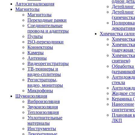
одной дета
Автосигнализация
Детейлинг
Магнитолы
Детейлинг
Магнитолы
(химчистк
Переходные рамки
Полировка
Соединительные
декоративн
провода и адаптеры
Химчистка сало
Пульты
Химчистка
ISO-переходники
Химчистка
Коннекторы
(наружная 
Камеры
Химчистка 
Антенны
снятием)
Видеорегистраторы
Обработка
ТВ-тюннеры и
(керамикой
видео-сплитеры
Антидождь
Регистраторы,
стекла
видео, мониторы
Антидождь 
Микрофоны
Жидкое сте
Шумоизоляция
Керамика (
Виброизоляция
Нанесение
Звукоизоляция
синтетичес
Теплоизоляция
Плановая 
Уплотнительные
ЛКП
материалы
Инструменты
Декоративные