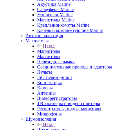
Акустика Marine
Сабвуферы Marine
Усилители Marine
Магнитолы Marine
Крепления-хомуты Marine
Кабель и комплектующие Marine
Автосигнализация
Магнитолы
Назад
Магнитолы
Магнитолы
Переходные рамки
Соединительные провода и адаптеры
Пульты
ISO-переходники
Коннекторы
Камеры
Антенны
Видеорегистраторы
ТВ-тюннеры и видео-сплитеры
Регистраторы, видео, мониторы
Микрофоны
Шумоизоляция
Назад
Шумоизоляция