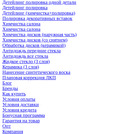
Детейлинг полировка одной детали
Детейлинг полировка
Детейлинг (химчистка+полировка)
Полировка декоративных вставок
Химчистка салона
Химчистка салона
Химчистка дисков (наружная часть)
Химчистка дисков (со снятием)
Обработка дисков (керамикой)
Антидождь передние стекла
Антидождь все стекла
Жидкое стекло (3 слоя)
Керамика (3 слоя)
Нанесение синтетического воска
Плановая коррекция ЛКП
Блог
Бренды
Как купить
Условия оплаты
Условия доставки
Условия кредита
Бонусная программа
Гарантия на товар
Опт
Компания