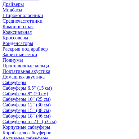
Драйверы
Мидбасы
Широкополосники
Среднечастотники
Компонентная
Коаксиальная
Кроссоверы
Конденсаторы
Раскрыв под драйвер
Защитные сетки
Подиумы
Проставочные кольца
Портативная акустика
Домашняя акустика
Сабвуферы
Сабвуферы 6.5" (15 см)
Сабвуферы 8" (20 см)
Сабвуферы 10" (25 см)
Сабвуферы 12" (30 см)
Сабвуферы 15" (38 см)
Сабвуферы 18" (46 см)
Сабвуферы от 21" (53 см)
Корпусные сабвуферы
Короба для сабвуферов
Активные сабвуферы