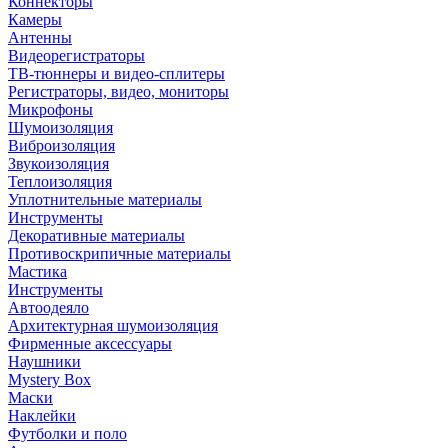
Коннекторы
Камеры
Антенны
Видеорегистраторы
ТВ-тюннеры и видео-сплитеры
Регистраторы, видео, мониторы
Микрофоны
Шумоизоляция
Виброизоляция
Звукоизоляция
Теплоизоляция
Уплотнительные материалы
Инструменты
Декоративные материалы
Противоскрипичные материалы
Мастика
Инструменты
Автоодеяло
Архитектурная шумоизоляция
Фирменные аксессуары
Наушники
Mystery Box
Маски
Наклейки
Футболки и поло