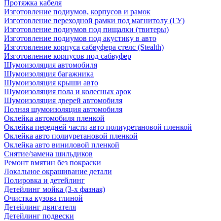
Протяжка кабеля
Изготовление подиумов, корпусов и рамок
Изготовление переходной рамки под магнитолу (ГУ)
Изготовление подиумов под пищалки (твитеры)
Изготовление подиумов под акустику в авто
Изготовление корпуса сабвуфера стелс (Stealth)
Изготовление корпусов под сабвуфер
Шумоизоляция автомобиля
Шумоизоляция багажника
Шумоизоляция крыши авто
Шумоизоляция пола и колесных арок
Шумоизоляция дверей автомобиля
Полная шумоизоляция автомобиля
Оклейка автомобиля пленкой
Оклейка передней части авто полиуретановой пленкой
Оклейка авто полиуретановой пленкой
Оклейка авто виниловой пленкой
Снятие/замена шильдиков
Ремонт вмятин без покраски
Локальное окрашивание детали
Полировка и детейлинг
Детейлинг мойка (3-х фазная)
Очистка кузова глиной
Детейлинг двигателя
Детейлинг подвески