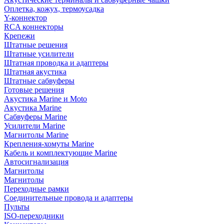
Оплетка, кожух, термоусадка
Y-коннектор
RCA коннекторы
Крепежи
Штатные решения
Штатные усилители
Штатная проводка и адаптеры
Штатная акустика
Штатные сабвуферы
Готовые решения
Акустика Marine и Moto
Акустика Marine
Сабвуферы Marine
Усилители Marine
Магнитолы Marine
Крепления-хомуты Marine
Кабель и комплектующие Marine
Автосигнализация
Магнитолы
Магнитолы
Переходные рамки
Соединительные провода и адаптеры
Пульты
ISO-переходники