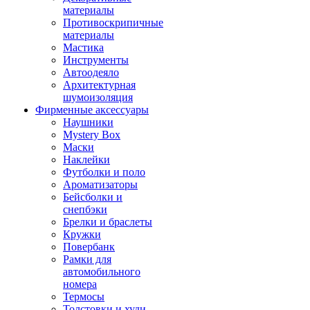
материалы
Противоскрипичные
материалы
Мастика
Инструменты
Автоодеяло
Архитектурная
шумоизоляция
Фирменные аксессуары
Наушники
Mystery Box
Маски
Наклейки
Футболки и поло
Ароматизаторы
Бейсболки и
снепбэки
Брелки и браслеты
Кружки
Повербанк
Рамки для
автомобильного
номера
Термосы
Толстовки и худи