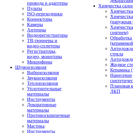
декоративн
провода и адаптеры
Химчистка сало
Пульты
Химчистка
ISO-переходники
Химчистка
Коннекторы
(наружная 
Камеры
Химчистка 
Антенны
снятием)
Видеорегистраторы
Обработка
ТВ-тюннеры и
(керамикой
видео-сплитеры
Антидождь
Регистраторы,
стекла
видео, мониторы
Антидождь 
Микрофоны
Жидкое сте
Шумоизоляция
Керамика (
Виброизоляция
Нанесение
Звукоизоляция
синтетичес
Теплоизоляция
Плановая 
Уплотнительные
ЛКП
материалы
Инструменты
Декоративные
материалы
Противоскрипичные
материалы
Мастика
Инструменты