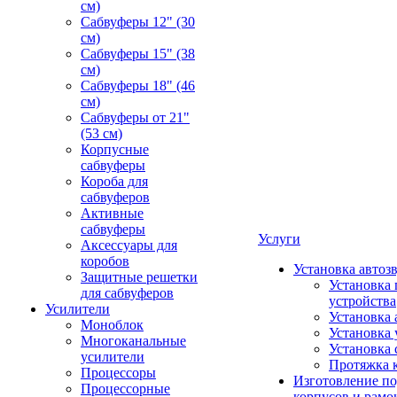
см)
Сабвуферы 12" (30
см)
Сабвуферы 15" (38
см)
Сабвуферы 18" (46
см)
Сабвуферы от 21"
(53 см)
Корпусные
сабвуферы
Короба для
сабвуферов
Активные
сабвуферы
Услуги
Аксессуары для
коробов
Установка автоз
Защитные решетки
Установка 
для сабвуферов
устройства
Усилители
Установка 
Моноблок
Установка 
Многоканальные
Установка 
усилители
Протяжка 
Процессоры
Изготовление п
Процессорные
корпусов и рамо