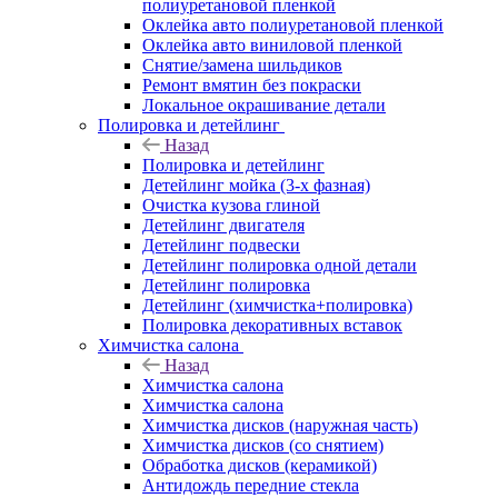
полиуретановой пленкой
Оклейка авто полиуретановой пленкой
Оклейка авто виниловой пленкой
Снятие/замена шильдиков
Ремонт вмятин без покраски
Локальное окрашивание детали
Полировка и детейлинг
Назад
Полировка и детейлинг
Детейлинг мойка (3-х фазная)
Очистка кузова глиной
Детейлинг двигателя
Детейлинг подвески
Детейлинг полировка одной детали
Детейлинг полировка
Детейлинг (химчистка+полировка)
Полировка декоративных вставок
Химчистка салона
Назад
Химчистка салона
Химчистка салона
Химчистка дисков (наружная часть)
Химчистка дисков (со снятием)
Обработка дисков (керамикой)
Антидождь передние стекла