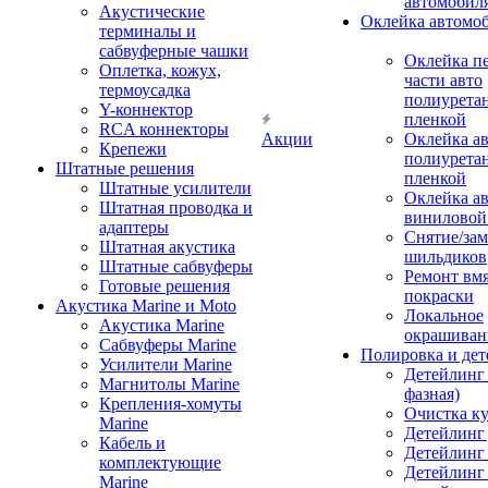
автомобил
Акустические
Оклейка автомо
терминалы и
сабвуферные чашки
Оклейка п
Оплетка, кожух,
части авто
термоусадка
полиурета
Y-коннектор
пленкой
RCA коннекторы
Акции
Оклейка а
Крепежи
полиурета
Штатные решения
пленкой
Штатные усилители
Оклейка а
Штатная проводка и
виниловой
адаптеры
Снятие/зам
Штатная акустика
шильдиков
Штатные сабвуферы
Ремонт вмя
Готовые решения
покраски
Акустика Marine и Moto
Локальное
Акустика Marine
окрашиван
Сабвуферы Marine
Полировка и де
Усилители Marine
Детейлинг 
Магнитолы Marine
фазная)
Крепления-хомуты
Очистка ку
Marine
Детейлинг 
Кабель и
Детейлинг
комплектующие
Детейлинг
Marine