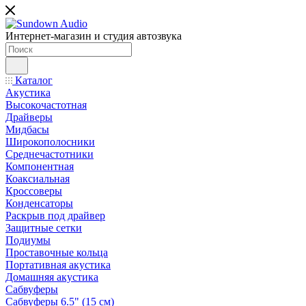
Интернет-магазин и студия автозвука
Каталог
Акустика
Высокочастотная
Драйверы
Мидбасы
Широкополосники
Среднечастотники
Компонентная
Коаксиальная
Кроссоверы
Конденсаторы
Раскрыв под драйвер
Защитные сетки
Подиумы
Проставочные кольца
Портативная акустика
Домашняя акустика
Сабвуферы
Сабвуферы 6.5" (15 см)