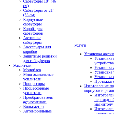
Сабвуферы 18" (46
см)
Сабвуферы от 21"
(53 см)
Корпусные
сабвуферы
Короба для
сабвуферов
Активные
сабвуферы
Услуги
Аксессуары для
коробов
Установка автоз
Защитные решетки
Установка 
для сабвуферов
устройства
Усилители
Установка 
Моноблок
Установка 
Многоканальные
Установка 
усилители
Протяжка 
Процессоры
Изготовление п
Процессорные
корпусов и рамо
усилители
Изготовле
Преобразователь
переходно
аудиосигнала
магнитолу 
Вольтметры
Изготовле
Автомобильные
подиумов 