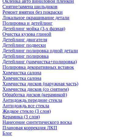
Оклейка авто виниловой пленкой
Снятие/замена шильдиков
Ремонт вмятин без покраски
Локальное окрашивание детали
Полировка и детейлинг
Детейлинг мойка (3-х фазная)
Очистка кузова глиной
Детейлинг двигателя
Детейлинг подвески
Детейлинг полировка одной детали
Детейлинг полировка
Детейлинг (химчистка+полировка)
Полировка декоративных вставок
Химчистка салона
Химчистка салона
Химчистка дисков (наружная часть)
Химчистка дисков (со снятием)
Обработка дисков (керамикой)
Антидождь передние стекла
Антидождь все стекла
Жидкое стекло (3 слоя)
Керамика (3 слоя)
Нанесение синтетического воска
Плановая коррекция ЛКП
Блог