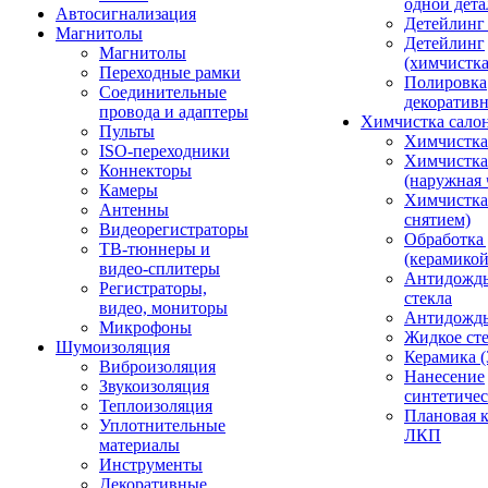
одной дета
Автосигнализация
Детейлинг
Магнитолы
Детейлинг
Магнитолы
(химчистк
Переходные рамки
Полировка
Соединительные
декоративн
провода и адаптеры
Химчистка сало
Пульты
Химчистка
ISO-переходники
Химчистка
Коннекторы
(наружная 
Камеры
Химчистка 
Антенны
снятием)
Видеорегистраторы
Обработка
ТВ-тюннеры и
(керамикой
видео-сплитеры
Антидождь
Регистраторы,
стекла
видео, мониторы
Антидождь 
Микрофоны
Жидкое сте
Шумоизоляция
Керамика (
Виброизоляция
Нанесение
Звукоизоляция
синтетичес
Теплоизоляция
Плановая 
Уплотнительные
ЛКП
материалы
Инструменты
Декоративные