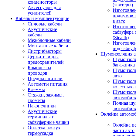
конденсаторы
(твитеры)
Аксессуары для
Изготовле
усилителей
подиумов 
Кабель и комплектующие
в авто
Силовые кабели
Изготовлен
Акустические
сабвуфера 
кабели
(Stealth)
Межблочные кабели
Изготовле
Монтажные кабели
под сабвуф
Дистрибьюторы
Шумоизоляция а
Держатели для
Шумоизол
предохранителей
багажника
Комплекты
Шумоизол
проводов
авто
Предохранители
Шумоизоля
Автоматы питания
колесных а
Клеммы
Шумоизоля
Стяжки, зажимы,
автомобил
грометы
Полная шу
Наконечники
автомобил
Акустические
Оклейка автомо
терминалы и
сабвуферные чашки
Оклейка п
Оплетка, кожух,
части авто
термоусадка
полиурета