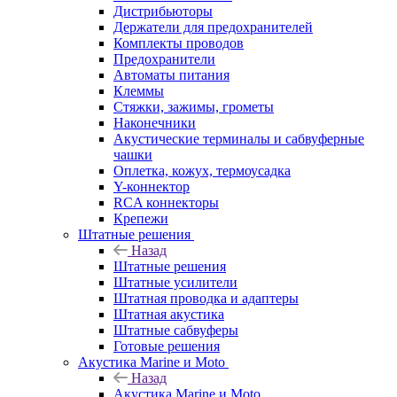
Дистрибьюторы
Держатели для предохранителей
Комплекты проводов
Предохранители
Автоматы питания
Клеммы
Стяжки, зажимы, грометы
Наконечники
Акустические терминалы и сабвуферные
чашки
Оплетка, кожух, термоусадка
Y-коннектор
RCA коннекторы
Крепежи
Штатные решения
Назад
Штатные решения
Штатные усилители
Штатная проводка и адаптеры
Штатная акустика
Штатные сабвуферы
Готовые решения
Акустика Marine и Moto
Назад
Акустика Marine и Moto