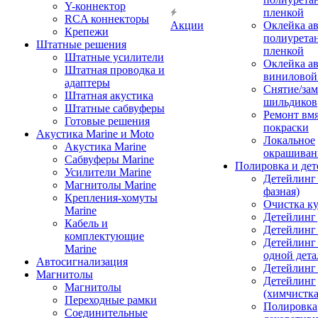
Y-коннектор
пленкой
RCA коннекторы
Акции
Оклейка а
Крепежи
полиурета
Штатные решения
пленкой
Штатные усилители
Оклейка а
Штатная проводка и
виниловой
адаптеры
Снятие/зам
Штатная акустика
шильдиков
Штатные сабвуферы
Ремонт вмя
Готовые решения
покраски
Акустика Marine и Moto
Локальное
Акустика Marine
окрашиван
Сабвуферы Marine
Полировка и де
Усилители Marine
Детейлинг 
Магнитолы Marine
фазная)
Крепления-хомуты
Очистка ку
Marine
Детейлинг 
Кабель и
Детейлинг
комплектующие
Детейлинг
Marine
одной дета
Автосигнализация
Детейлинг
Магнитолы
Детейлинг
Магнитолы
(химчистк
Переходные рамки
Полировка
Соединительные