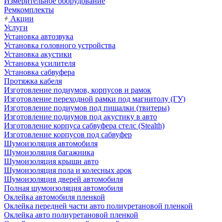
Измерительное оборудование
Ремкомплекты
Акции
Услуги
Установка автозвука
Установка головного устройства
Установка акустики
Установка усилителя
Установка сабвуфера
Протяжка кабеля
Изготовление подиумов, корпусов и рамок
Изготовление переходной рамки под магнитолу (ГУ)
Изготовление подиумов под пищалки (твитеры)
Изготовление подиумов под акустику в авто
Изготовление корпуса сабвуфера стелс (Stealth)
Изготовление корпусов под сабвуфер
Шумоизоляция автомобиля
Шумоизоляция багажника
Шумоизоляция крыши авто
Шумоизоляция пола и колесных арок
Шумоизоляция дверей автомобиля
Полная шумоизоляция автомобиля
Оклейка автомобиля пленкой
Оклейка передней части авто полиуретановой пленкой
Оклейка авто полиуретановой пленкой