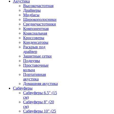
Акустика
Высокочастотная
Драйверы
Мидбасы
Широкополосники
Среднечастотники
Компонентная
Коаксиальная
Кроссоверы
Конденсаторы
Раскрыв под
драйвер
Защитные сетки
Подиумы
Проставочные
кольца
Портативная
акустика
Домашняя акустика
Сабвуферы
Сабвуферы 6.5" (15
см)
Сабвуферы 8" (20
см)
Сабвуферы 10" (25