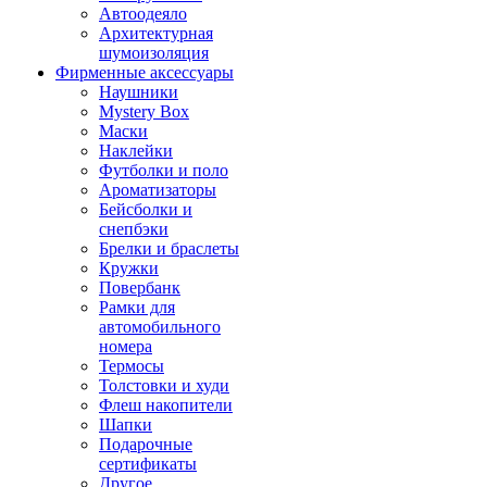
Автоодеяло
Архитектурная
шумоизоляция
Фирменные аксессуары
Наушники
Mystery Box
Маски
Наклейки
Футболки и поло
Ароматизаторы
Бейсболки и
снепбэки
Брелки и браслеты
Кружки
Повербанк
Рамки для
автомобильного
номера
Термосы
Толстовки и худи
Флеш накопители
Шапки
Подарочные
сертификаты
Другое