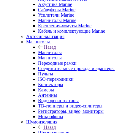
Акустика Marine
Сабвуферы Marine
Усилители Marine
Магнитолы Marine
Крепления-хомуты Marine
Кабель и комплектующие Marine
Автосигнализация
Магнитолы
Назад
Магнитолы
Магнитолы
Переходные рамки
Соединительные провода и адаптеры
Пульты
ISO-переходники
Коннекторы
Камеры
Антенны
Видеорегистраторы
ТВ-тюннеры и видео-сплитеры
Регистраторы, видео, мониторы
Микрофоны
Шумоизоляция
Назад
Шумоизоляция