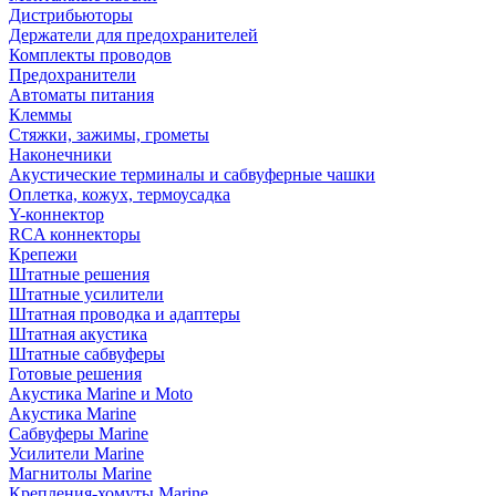
Дистрибьюторы
Держатели для предохранителей
Комплекты проводов
Предохранители
Автоматы питания
Клеммы
Стяжки, зажимы, грометы
Наконечники
Акустические терминалы и сабвуферные чашки
Оплетка, кожух, термоусадка
Y-коннектор
RCA коннекторы
Крепежи
Штатные решения
Штатные усилители
Штатная проводка и адаптеры
Штатная акустика
Штатные сабвуферы
Готовые решения
Акустика Marine и Moto
Акустика Marine
Сабвуферы Marine
Усилители Marine
Магнитолы Marine
Крепления-хомуты Marine