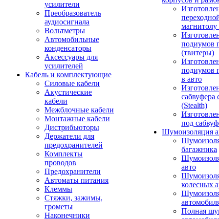
усилители
Изготовле
Преобразователь
переходно
аудиосигнала
магнитолу 
Вольтметры
Изготовле
Автомобильные
подиумов 
конденсаторы
(твитеры)
Аксессуары для
Изготовле
усилителей
подиумов 
Кабель и комплектующие
в авто
Силовые кабели
Изготовлен
Акустические
сабвуфера 
кабели
(Stealth)
Межблочные кабели
Изготовле
Монтажные кабели
под сабвуф
Дистрибьюторы
Шумоизоляция а
Держатели для
Шумоизол
предохранителей
багажника
Комплекты
Шумоизол
проводов
авто
Предохранители
Шумоизоля
Автоматы питания
колесных а
Клеммы
Шумоизоля
Стяжки, зажимы,
автомобил
грометы
Полная шу
Наконечники