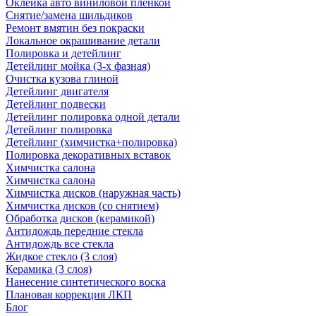
Оклейка авто виниловой пленкой
Снятие/замена шильдиков
Ремонт вмятин без покраски
Локальное окрашивание детали
Полировка и детейлинг
Детейлинг мойка (3-х фазная)
Очистка кузова глиной
Детейлинг двигателя
Детейлинг подвески
Детейлинг полировка одной детали
Детейлинг полировка
Детейлинг (химчистка+полировка)
Полировка декоративных вставок
Химчистка салона
Химчистка салона
Химчистка дисков (наружная часть)
Химчистка дисков (со снятием)
Обработка дисков (керамикой)
Антидождь передние стекла
Антидождь все стекла
Жидкое стекло (3 слоя)
Керамика (3 слоя)
Нанесение синтетического воска
Плановая коррекция ЛКП
Блог