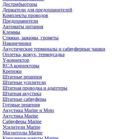
Дистрибьюторы
Держатели для предохранителей
Комплекты проводов
Предохранители
Автоматы питания
Клеммы
Стяжки, зажимы, грометы
Наконечники
Акустические терминалы и сабвуферные чашки
Оплетка, кожух, термоусадка
Y-коннектор
RCA коннекторы
Крепежи
Штатные решения
Штатные усилители
Штатная проводка и адаптеры
Штатная акустика
Штатные сабвуферы
Готовые решения
Акустика Marine и Moto
Акустика Marine
Сабвуферы Marine
Усилители Marine
Магнитолы Marine
Крепления-хомуты Marine