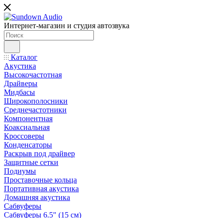
Интернет-магазин и студия автозвука
Каталог
Акустика
Высокочастотная
Драйверы
Мидбасы
Широкополосники
Среднечастотники
Компонентная
Коаксиальная
Кроссоверы
Конденсаторы
Раскрыв под драйвер
Защитные сетки
Подиумы
Проставочные кольца
Портативная акустика
Домашняя акустика
Сабвуферы
Сабвуферы 6.5" (15 см)