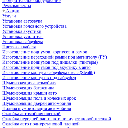
Измерительное оборудование
Ремкомплекты
Акции
Услуги
Установка автозвука
Установка головного устройства
Установка акустики
Установка усилителя
Установка сабвуфера
Протяжка кабеля
Изготовление подиумов, корпусов и рамок
Изготовление переходной рамки под магнитолу (ГУ)
Изготовление подиумов под пищалки (твитеры)
Изготовление подиумов под акустику в авто
Изготовление корпуса сабвуфера стелс (Stealth)
Изготовление корпусов под сабвуфер
Шумоизоляция автомобиля
Шумоизоляция багажника
Шумоизоляция крыши авто
Шумоизоляция пола и колесных арок
Шумоизоляция дверей автомобиля
Полная шумоизоляция автомобиля
Оклейка автомобиля пленкой
Оклейка передней части авто полиуретановой пленкой
Оклейка авто полиуретановой пленкой