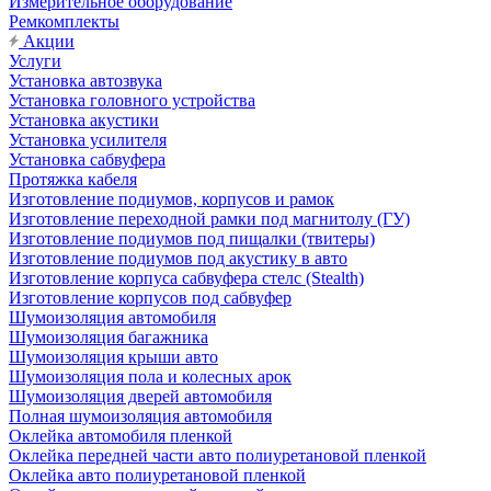
Измерительное оборудование
Ремкомплекты
Акции
Услуги
Установка автозвука
Установка головного устройства
Установка акустики
Установка усилителя
Установка сабвуфера
Протяжка кабеля
Изготовление подиумов, корпусов и рамок
Изготовление переходной рамки под магнитолу (ГУ)
Изготовление подиумов под пищалки (твитеры)
Изготовление подиумов под акустику в авто
Изготовление корпуса сабвуфера стелс (Stealth)
Изготовление корпусов под сабвуфер
Шумоизоляция автомобиля
Шумоизоляция багажника
Шумоизоляция крыши авто
Шумоизоляция пола и колесных арок
Шумоизоляция дверей автомобиля
Полная шумоизоляция автомобиля
Оклейка автомобиля пленкой
Оклейка передней части авто полиуретановой пленкой
Оклейка авто полиуретановой пленкой