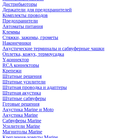
Дистрибьюторы
Держатели для предохранителей
Комплекты проводов
Предохранители
Автоматы питания
Клеммы
Стяжки, зажимы, грометы
Наконечники
Акустические терминалы и сабвуферные чашки
Оплетка, кожух, термоусадка
Y-коннектор
RCA коннекторы
Крепежи
Штатные решения
Штатные усилители
Штатная проводка и адаптеры
Штатная акустика
Штатные сабвуферы
Готовые решения
Акустика Marine и Moto
Акустика Marine
Сабвуферы Marine
Усилители Marine
Магнитолы Marine
Крепления-хомуты Marine