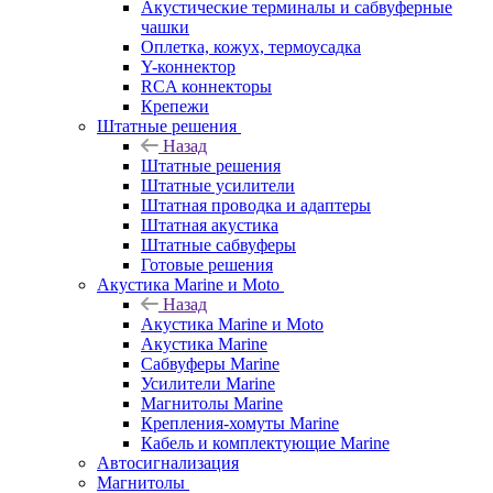
Акустические терминалы и сабвуферные
чашки
Оплетка, кожух, термоусадка
Y-коннектор
RCA коннекторы
Крепежи
Штатные решения
Назад
Штатные решения
Штатные усилители
Штатная проводка и адаптеры
Штатная акустика
Штатные сабвуферы
Готовые решения
Акустика Marine и Moto
Назад
Акустика Marine и Moto
Акустика Marine
Сабвуферы Marine
Усилители Marine
Магнитолы Marine
Крепления-хомуты Marine
Кабель и комплектующие Marine
Автосигнализация
Магнитолы