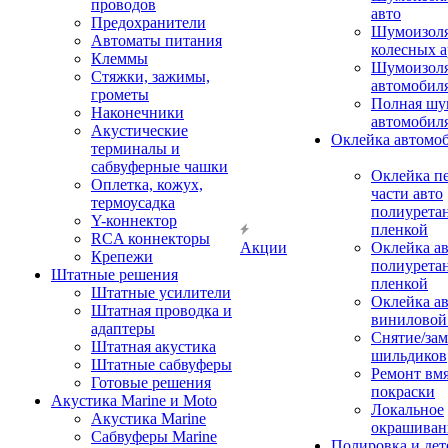
проводов
авто
Предохранители
Шумоизоля
Автоматы питания
колесных а
Клеммы
Шумоизоля
Стяжки, зажимы,
автомобил
грометы
Полная шу
Наконечники
автомобил
Акустические
Оклейка автомо
терминалы и
сабвуферные чашки
Оклейка п
Оплетка, кожух,
части авто
термоусадка
полиурета
Y-коннектор
пленкой
RCA коннекторы
Акции
Оклейка а
Крепежи
полиурета
Штатные решения
пленкой
Штатные усилители
Оклейка а
Штатная проводка и
виниловой
адаптеры
Снятие/зам
Штатная акустика
шильдиков
Штатные сабвуферы
Ремонт вмя
Готовые решения
покраски
Акустика Marine и Moto
Локальное
Акустика Marine
окрашиван
Сабвуферы Marine
Полировка и де