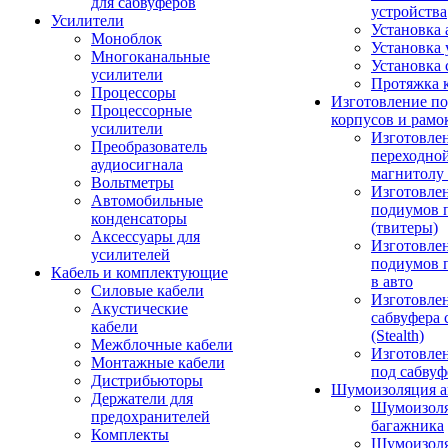
для сабвуферов
устройства
Усилители
Установка 
Моноблок
Установка 
Многоканальные
Установка 
усилители
Протяжка 
Процессоры
Изготовление п
Процессорные
корпусов и рамо
усилители
Изготовле
Преобразователь
переходно
аудиосигнала
магнитолу 
Вольтметры
Изготовле
Автомобильные
подиумов 
конденсаторы
(твитеры)
Аксессуары для
Изготовле
усилителей
подиумов 
Кабель и комплектующие
в авто
Силовые кабели
Изготовлен
Акустические
сабвуфера 
кабели
(Stealth)
Межблочные кабели
Изготовле
Монтажные кабели
под сабвуф
Дистрибьюторы
Шумоизоляция а
Держатели для
Шумоизол
предохранителей
багажника
Комплекты
Шумоизол