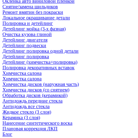
Оклейка авто виниловой пленкой
Снятие/замена шильдиков
Ремонт вмятин без покраски
Локальное окрашивание детали
Полировка и детейлинг
Детейлинг мойка (3-х фазная)
Очистка кузова глиной
Детейлинг двигателя
Детейлинг подвески
Детейлинг полировка одной детали
Детейлинг полировка
Детейлинг (химчистка+полировка)
Полировка декоративных вставок
Химчистка салона
Химчистка салона
Химчистка дисков (наружная часть)
Химчистка дисков (со снятием)
Обработка дисков (керамикой)
Антидождь передние стекла
Антидождь все стекла
Жидкое стекло (3 слоя)
Керамика (3 слоя)
Нанесение синтетического воска
Плановая коррекция ЛКП
Блог