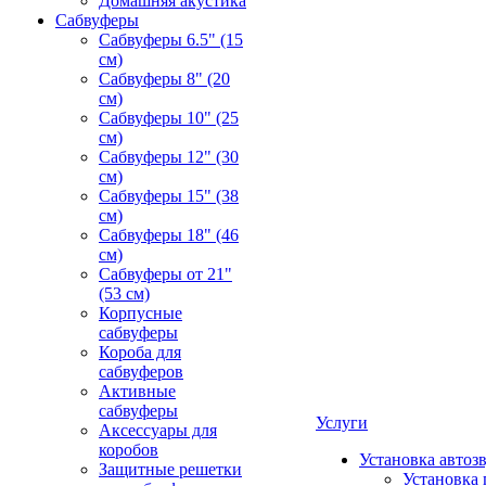
Домашняя акустика
Сабвуферы
Сабвуферы 6.5" (15
см)
Сабвуферы 8" (20
см)
Сабвуферы 10" (25
см)
Сабвуферы 12" (30
см)
Сабвуферы 15" (38
см)
Сабвуферы 18" (46
см)
Сабвуферы от 21"
(53 см)
Корпусные
сабвуферы
Короба для
сабвуферов
Активные
сабвуферы
Услуги
Аксессуары для
коробов
Установка автоз
Защитные решетки
Установка 