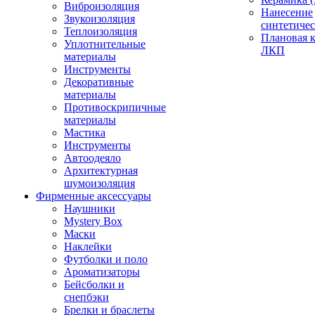
Виброизоляция
Нанесение
Звукоизоляция
синтетичес
Теплоизоляция
Плановая 
Уплотнительные
ЛКП
материалы
Инструменты
Декоративные
материалы
Противоскрипичные
материалы
Мастика
Инструменты
Автоодеяло
Архитектурная
шумоизоляция
Фирменные аксессуары
Наушники
Mystery Box
Маски
Наклейки
Футболки и поло
Ароматизаторы
Бейсболки и
снепбэки
Брелки и браслеты