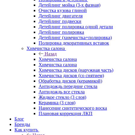
Детейлинг мойка (3-х фазная)
Очистка кузова глиной
Детейлинг двигателя
Детейлинг подвески
Детейлинг полировка одной детали
Детейлинг полировка
Детейлинг (химчистка+полировка)
Полировка декоративных вставок
Химчистка салона
Назад
Химчистка салона
Химчистка салона
Химчистка дисков (наружная часть)
Химчистка дисков (со снятием)
Обработка дисков (керамикой)
Антидождь передние стекла
Антидождь все стекла
Жидкое стекло (3 слоя)
Керамика (3 слоя)
Нанесение синтетического воска
Плановая коррекция ЛКП
Блог
Бренды
Как купить