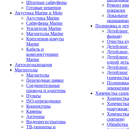
Штатные сабвуферы
Ремонт вмя
Готовые решения
покраски
Акустика Marine и Moto
Локальное
Акустика Marine
окрашиван
Сабвуферы Marine
Полировка и де
Усилители Marine
Детейлинг 
Магнитолы Marine
фазная)
Крепления-хомуты
Очистка ку
Marine
Детейлинг 
Кабель и
Детейлинг
комплектующие
Детейлинг
Marine
одной дета
Автосигнализация
Детейлинг
Магнитолы
Детейлинг
Магнитолы
(химчистк
Переходные рамки
Полировка
Соединительные
декоративн
провода и адаптеры
Химчистка сало
Пульты
Химчистка
ISO-переходники
Химчистка
Коннекторы
(наружная 
Камеры
Химчистка 
Антенны
снятием)
Видеорегистраторы
Обработка
ТВ-тюннеры и