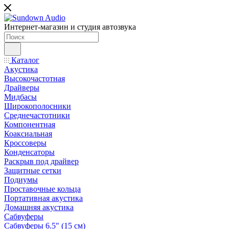
Интернет-магазин и студия автозвука
Каталог
Акустика
Высокочастотная
Драйверы
Мидбасы
Широкополосники
Среднечастотники
Компонентная
Коаксиальная
Кроссоверы
Конденсаторы
Раскрыв под драйвер
Защитные сетки
Подиумы
Проставочные кольца
Портативная акустика
Домашняя акустика
Сабвуферы
Сабвуферы 6.5" (15 см)