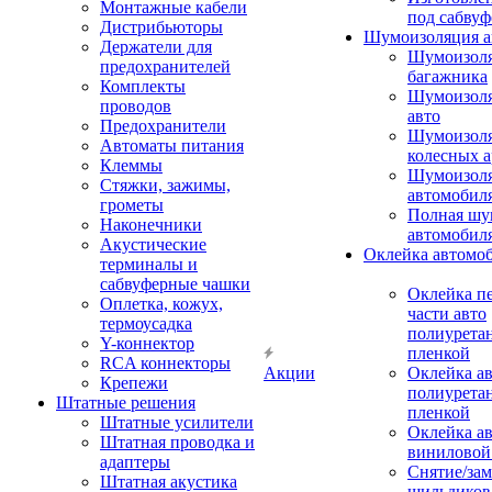
Монтажные кабели
под сабвуф
Дистрибьюторы
Шумоизоляция а
Держатели для
Шумоизол
предохранителей
багажника
Комплекты
Шумоизол
проводов
авто
Предохранители
Шумоизоля
Автоматы питания
колесных а
Клеммы
Шумоизоля
Стяжки, зажимы,
автомобил
грометы
Полная шу
Наконечники
автомобил
Акустические
Оклейка автомо
терминалы и
сабвуферные чашки
Оклейка п
Оплетка, кожух,
части авто
термоусадка
полиурета
Y-коннектор
пленкой
RCA коннекторы
Акции
Оклейка а
Крепежи
полиурета
Штатные решения
пленкой
Штатные усилители
Оклейка а
Штатная проводка и
виниловой
адаптеры
Снятие/зам
Штатная акустика
шильдиков