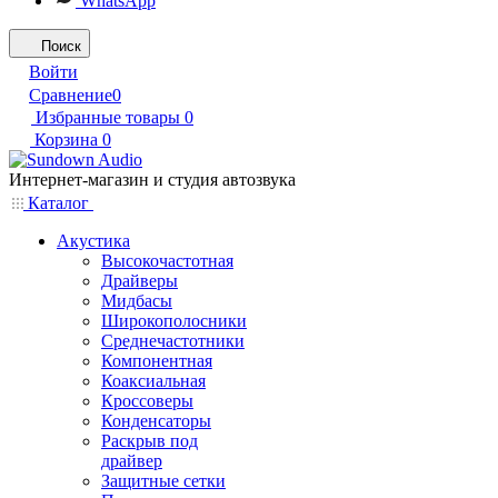
WhatsApp
Поиск
Войти
Сравнение
0
Избранные товары
0
Корзина
0
Интернет-магазин и студия автозвука
Каталог
Акустика
Высокочастотная
Драйверы
Мидбасы
Широкополосники
Среднечастотники
Компонентная
Коаксиальная
Кроссоверы
Конденсаторы
Раскрыв под
драйвер
Защитные сетки