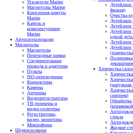
Усилители Marine
Детейлинг 
Магнитолы Marine
фазная)
Крепления-хомуты
Очистка ку
Marine
Детейлинг 
Кабель и
Детейлинг
комплектующие
Детейлинг
Marine
одной дета
Автосигнализация
Детейлинг
Магнитолы
Детейлинг
Магнитолы
(химчистк
Переходные рамки
Полировка
Соединительные
декоративн
провода и адаптеры
Химчистка сало
Пульты
Химчистка
ISO-переходники
Химчистка
Коннекторы
(наружная 
Камеры
Химчистка 
Антенны
снятием)
Видеорегистраторы
Обработка
ТВ-тюннеры и
(керамикой
видео-сплитеры
Антидождь
Регистраторы,
стекла
видео, мониторы
Антидождь 
Микрофоны
Жидкое сте
Шумоизоляция
Керамика (