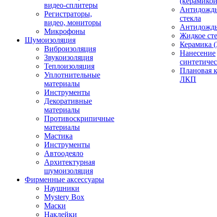
(керамикой
видео-сплитеры
Антидождь
Регистраторы,
стекла
видео, мониторы
Антидождь 
Микрофоны
Жидкое сте
Шумоизоляция
Керамика (
Виброизоляция
Нанесение
Звукоизоляция
синтетичес
Теплоизоляция
Плановая 
Уплотнительные
ЛКП
материалы
Инструменты
Декоративные
материалы
Противоскрипичные
материалы
Мастика
Инструменты
Автоодеяло
Архитектурная
шумоизоляция
Фирменные аксессуары
Наушники
Mystery Box
Маски
Наклейки