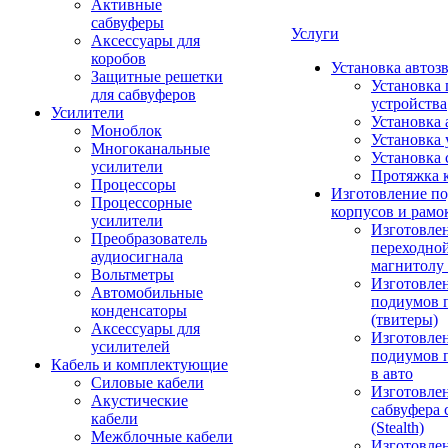
Активные
сабвуферы
Услуги
Аксессуары для
коробов
Установка автоз
Защитные решетки
Установка 
для сабвуферов
устройства
Усилители
Установка 
Моноблок
Установка 
Многоканальные
Установка 
усилители
Протяжка 
Процессоры
Изготовление п
Процессорные
корпусов и рамо
усилители
Изготовле
Преобразователь
переходно
аудиосигнала
магнитолу 
Вольтметры
Изготовле
Автомобильные
подиумов 
конденсаторы
(твитеры)
Аксессуары для
Изготовле
усилителей
подиумов 
Кабель и комплектующие
в авто
Силовые кабели
Изготовлен
Акустические
сабвуфера 
кабели
(Stealth)
Межблочные кабели
Изготовле