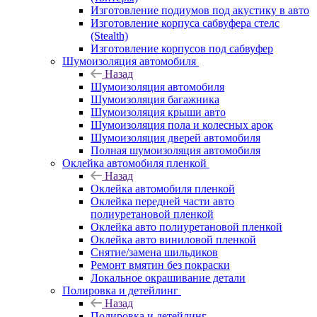
Изготовление подиумов под акустику в авто
Изготовление корпуса сабвуфера стелс
(Stealth)
Изготовление корпусов под сабвуфер
Шумоизоляция автомобиля
Назад
Шумоизоляция автомобиля
Шумоизоляция багажника
Шумоизоляция крыши авто
Шумоизоляция пола и колесных арок
Шумоизоляция дверей автомобиля
Полная шумоизоляция автомобиля
Оклейка автомобиля пленкой
Назад
Оклейка автомобиля пленкой
Оклейка передней части авто
полиуретановой пленкой
Оклейка авто полиуретановой пленкой
Оклейка авто виниловой пленкой
Снятие/замена шильдиков
Ремонт вмятин без покраски
Локальное окрашивание детали
Полировка и детейлинг
Назад
Полировка и детейлинг