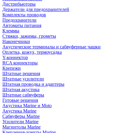
Дистрибьюторы
Держатели для предохранителей
Комплекты проводов
Предохранители
Автоматы питания
Клеммы
Стяжки, зажимы, грометы
Наконечники
Акустические терминалы и сабвуферные чашки
Оплетка, кожух, термоусадка
Y-коннектор
RCA коннекторы
Крепежи
Штатные решения
Штатные усилители
Штатная проводка и адаптеры
Штатная акустика
Штатные сабвуферы
Готовые решения
Акустика Marine и Moto
Акустика Marine
Сабвуферы Marine
Усилители Marine
Магнитолы Marine
Крепления-хомуты Marine