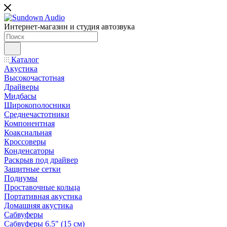
Интернет-магазин и студия автозвука
Каталог
Акустика
Высокочастотная
Драйверы
Мидбасы
Широкополосники
Среднечастотники
Компонентная
Коаксиальная
Кроссоверы
Конденсаторы
Раскрыв под драйвер
Защитные сетки
Подиумы
Проставочные кольца
Портативная акустика
Домашняя акустика
Сабвуферы
Сабвуферы 6.5" (15 см)