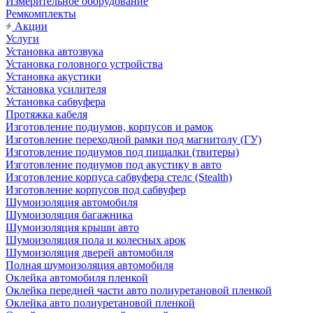
Измерительное оборудование
Ремкомплекты
Акции
Услуги
Установка автозвука
Установка головного устройства
Установка акустики
Установка усилителя
Установка сабвуфера
Протяжка кабеля
Изготовление подиумов, корпусов и рамок
Изготовление переходной рамки под магнитолу (ГУ)
Изготовление подиумов под пищалки (твитеры)
Изготовление подиумов под акустику в авто
Изготовление корпуса сабвуфера стелс (Stealth)
Изготовление корпусов под сабвуфер
Шумоизоляция автомобиля
Шумоизоляция багажника
Шумоизоляция крыши авто
Шумоизоляция пола и колесных арок
Шумоизоляция дверей автомобиля
Полная шумоизоляция автомобиля
Оклейка автомобиля пленкой
Оклейка передней части авто полиуретановой пленкой
Оклейка авто полиуретановой пленкой