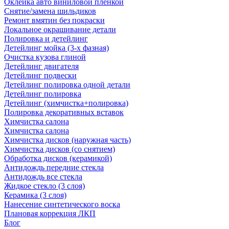
Оклейка авто виниловой пленкой
Снятие/замена шильдиков
Ремонт вмятин без покраски
Локальное окрашивание детали
Полировка и детейлинг
Детейлинг мойка (3-х фазная)
Очистка кузова глиной
Детейлинг двигателя
Детейлинг подвески
Детейлинг полировка одной детали
Детейлинг полировка
Детейлинг (химчистка+полировка)
Полировка декоративных вставок
Химчистка салона
Химчистка салона
Химчистка дисков (наружная часть)
Химчистка дисков (со снятием)
Обработка дисков (керамикой)
Антидождь передние стекла
Антидождь все стекла
Жидкое стекло (3 слоя)
Керамика (3 слоя)
Нанесение синтетического воска
Плановая коррекция ЛКП
Блог