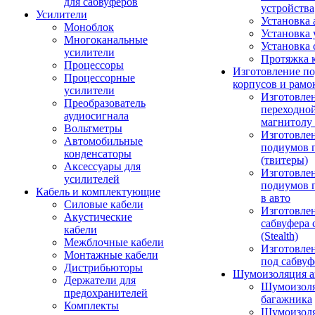
для сабвуферов
устройства
Усилители
Установка 
Моноблок
Установка 
Многоканальные
Установка 
усилители
Протяжка 
Процессоры
Изготовление п
Процессорные
корпусов и рамо
усилители
Изготовле
Преобразователь
переходно
аудиосигнала
магнитолу 
Вольтметры
Изготовле
Автомобильные
подиумов 
конденсаторы
(твитеры)
Аксессуары для
Изготовле
усилителей
подиумов 
Кабель и комплектующие
в авто
Силовые кабели
Изготовлен
Акустические
сабвуфера 
кабели
(Stealth)
Межблочные кабели
Изготовле
Монтажные кабели
под сабвуф
Дистрибьюторы
Шумоизоляция а
Держатели для
Шумоизол
предохранителей
багажника
Комплекты
Шумоизол