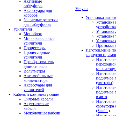
Активные
сабвуферы
Услуги
Аксессуары для
коробов
Установка автоз
Защитные решетки
Установка 
для сабвуферов
устройства
Усилители
Установка 
Моноблок
Установка 
Многоканальные
Установка 
усилители
Протяжка 
Процессоры
Изготовление п
Процессорные
корпусов и рамо
усилители
Изготовле
Преобразователь
переходно
аудиосигнала
магнитолу 
Вольтметры
Изготовле
Автомобильные
подиумов 
конденсаторы
(твитеры)
Аксессуары для
Изготовле
усилителей
подиумов 
Кабель и комплектующие
в авто
Силовые кабели
Изготовлен
Акустические
сабвуфера 
кабели
(Stealth)
Межблочные кабели
Изготовле