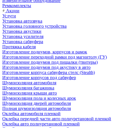
Измерительное оборудование
Ремкомплекты
Акции
Услуги
Установка автозвука
Установка головного устройства
Установка акустики
Установка усилителя
Установка сабвуфера
Протяжка кабеля
Изготовление подиумов, корпусов и рамок
Изготовление переходной рамки под магнитолу (ГУ)
Изготовление подиумов под пищалки (твитеры)
Изготовление подиумов под акустику в авто
Изготовление корпуса сабвуфера стелс (Stealth)
Изготовление корпусов под сабвуфер
Шумоизоляция автомобиля
Шумоизоляция багажника
Шумоизоляция крыши авто
Шумоизоляция пола и колесных арок
Шумоизоляция дверей автомобиля
Полная шумоизоляция автомобиля
Оклейка автомобиля пленкой
Оклейка передней части авто полиуретановой пленкой
Оклейка авто полиуретановой пленкой