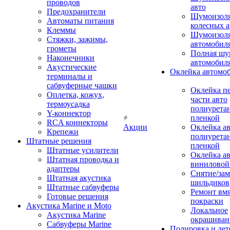
проводов
авто
Предохранители
Шумоизоля
Автоматы питания
колесных а
Клеммы
Шумоизоля
Стяжки, зажимы,
автомобил
грометы
Полная шу
Наконечники
автомобил
Акустические
Оклейка автомо
терминалы и
сабвуферные чашки
Оклейка п
Оплетка, кожух,
части авто
термоусадка
полиурета
Y-коннектор
пленкой
RCA коннекторы
Акции
Оклейка а
Крепежи
полиурета
Штатные решения
пленкой
Штатные усилители
Оклейка а
Штатная проводка и
виниловой
адаптеры
Снятие/зам
Штатная акустика
шильдиков
Штатные сабвуферы
Ремонт вмя
Готовые решения
покраски
Акустика Marine и Moto
Локальное
Акустика Marine
окрашиван
Сабвуферы Marine
Полировка и де