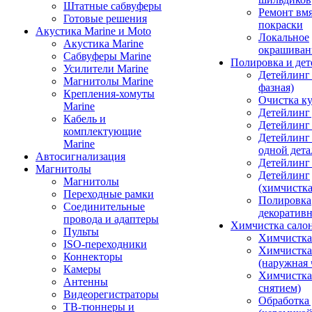
Штатные сабвуферы
Ремонт вмя
Готовые решения
покраски
Акустика Marine и Moto
Локальное
Акустика Marine
окрашиван
Сабвуферы Marine
Полировка и де
Усилители Marine
Детейлинг 
Магнитолы Marine
фазная)
Крепления-хомуты
Очистка ку
Marine
Детейлинг 
Кабель и
Детейлинг
комплектующие
Детейлинг
Marine
одной дета
Автосигнализация
Детейлинг
Магнитолы
Детейлинг
Магнитолы
(химчистк
Переходные рамки
Полировка
Соединительные
декоративн
провода и адаптеры
Химчистка сало
Пульты
Химчистка
ISO-переходники
Химчистка
Коннекторы
(наружная 
Камеры
Химчистка 
Антенны
снятием)
Видеорегистраторы
Обработка
ТВ-тюннеры и