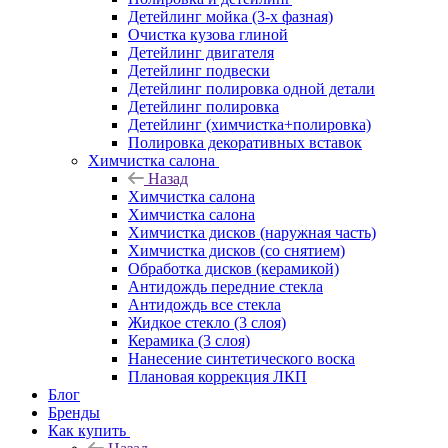
Детейлинг мойка (3-х фазная)
Очистка кузова глиной
Детейлинг двигателя
Детейлинг подвески
Детейлинг полировка одной детали
Детейлинг полировка
Детейлинг (химчистка+полировка)
Полировка декоративных вставок
Химчистка салона
Назад
Химчистка салона
Химчистка салона
Химчистка дисков (наружная часть)
Химчистка дисков (со снятием)
Обработка дисков (керамикой)
Антидождь передние стекла
Антидождь все стекла
Жидкое стекло (3 слоя)
Керамика (3 слоя)
Нанесение синтетического воска
Плановая коррекция ЛКП
Блог
Бренды
Как купить