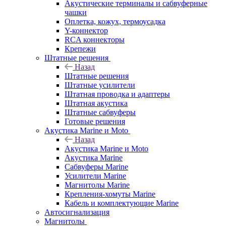
Акустические терминалы и сабвуферные
чашки
Оплетка, кожух, термоусадка
Y-коннектор
RCA коннекторы
Крепежи
Штатные решения
Назад
Штатные решения
Штатные усилители
Штатная проводка и адаптеры
Штатная акустика
Штатные сабвуферы
Готовые решения
Акустика Marine и Moto
Назад
Акустика Marine и Moto
Акустика Marine
Сабвуферы Marine
Усилители Marine
Магнитолы Marine
Крепления-хомуты Marine
Кабель и комплектующие Marine
Автосигнализация
Магнитолы