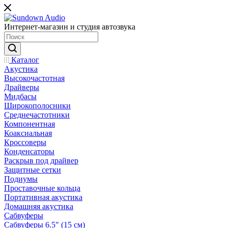
Интернет-магазин и студия автозвука
Каталог
Акустика
Высокочастотная
Драйверы
Мидбасы
Широкополосники
Среднечастотники
Компонентная
Коаксиальная
Кроссоверы
Конденсаторы
Раскрыв под драйвер
Защитные сетки
Подиумы
Проставочные кольца
Портативная акустика
Домашняя акустика
Сабвуферы
Сабвуферы 6.5" (15 см)