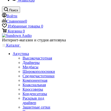
WhatsApp
Поиск
Войти
Сравнение
0
Избранные товары
0
Корзина
0
Интернет-магазин и студия автозвука
Каталог
Акустика
Высокочастотная
Драйверы
Мидбасы
Широкополосники
Среднечастотники
Компонентная
Коаксиальная
Кроссоверы
Конденсаторы
Раскрыв под
драйвер
Защитные сетки