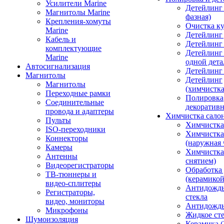
Усилители Marine
Детейлинг 
Магнитолы Marine
фазная)
Крепления-хомуты
Очистка ку
Marine
Детейлинг 
Кабель и
Детейлинг
комплектующие
Детейлинг
Marine
одной дета
Автосигнализация
Детейлинг
Магнитолы
Детейлинг
Магнитолы
(химчистк
Переходные рамки
Полировка
Соединительные
декоративн
провода и адаптеры
Химчистка сало
Пульты
Химчистка
ISO-переходники
Химчистка
Коннекторы
(наружная 
Камеры
Химчистка 
Антенны
снятием)
Видеорегистраторы
Обработка
ТВ-тюннеры и
(керамикой
видео-сплитеры
Антидождь
Регистраторы,
стекла
видео, мониторы
Антидождь 
Микрофоны
Жидкое сте
Шумоизоляция
Керамика (