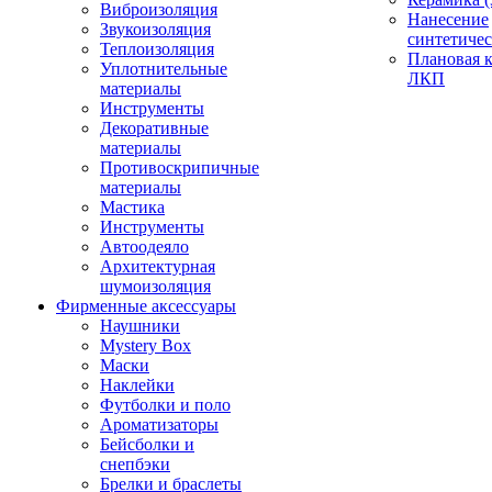
Виброизоляция
Нанесение
Звукоизоляция
синтетичес
Теплоизоляция
Плановая 
Уплотнительные
ЛКП
материалы
Инструменты
Декоративные
материалы
Противоскрипичные
материалы
Мастика
Инструменты
Автоодеяло
Архитектурная
шумоизоляция
Фирменные аксессуары
Наушники
Mystery Box
Маски
Наклейки
Футболки и поло
Ароматизаторы
Бейсболки и
снепбэки
Брелки и браслеты