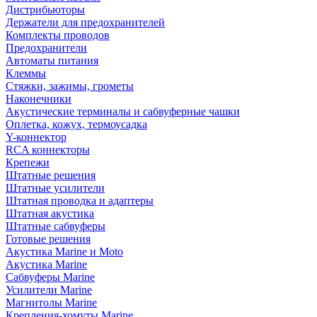
Дистрибьюторы
Держатели для предохранителей
Комплекты проводов
Предохранители
Автоматы питания
Клеммы
Стяжки, зажимы, грометы
Наконечники
Акустические терминалы и сабвуферные чашки
Оплетка, кожух, термоусадка
Y-коннектор
RCA коннекторы
Крепежи
Штатные решения
Штатные усилители
Штатная проводка и адаптеры
Штатная акустика
Штатные сабвуферы
Готовые решения
Акустика Marine и Moto
Акустика Marine
Сабвуферы Marine
Усилители Marine
Магнитолы Marine
Крепления-хомуты Marine