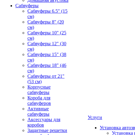
Домашняя акустика
Сабвуферы
Сабвуферы 6.5" (15
см)
Сабвуферы 8" (20
см)
Сабвуферы 10" (25
см)
Сабвуферы 12" (30
см)
Сабвуферы 15" (38
см)
Сабвуферы 18" (46
см)
Сабвуферы от 21"
(53 см)
Корпусные
сабвуферы
Короба для
сабвуферов
Активные
сабвуферы
Услуги
Аксессуары для
коробов
Установка автоз
Защитные решетки
Установка 