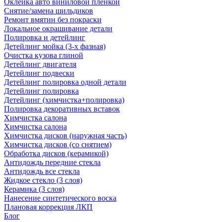
Оклейка авто виниловой пленкой
Снятие/замена шильдиков
Ремонт вмятин без покраски
Локальное окрашивание детали
Полировка и детейлинг
Детейлинг мойка (3-х фазная)
Очистка кузова глиной
Детейлинг двигателя
Детейлинг подвески
Детейлинг полировка одной детали
Детейлинг полировка
Детейлинг (химчистка+полировка)
Полировка декоративных вставок
Химчистка салона
Химчистка салона
Химчистка дисков (наружная часть)
Химчистка дисков (со снятием)
Обработка дисков (керамикой)
Антидождь передние стекла
Антидождь все стекла
Жидкое стекло (3 слоя)
Керамика (3 слоя)
Нанесение синтетического воска
Плановая коррекция ЛКП
Блог