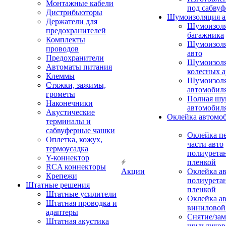
Монтажные кабели
под сабвуф
Дистрибьюторы
Шумоизоляция а
Держатели для
Шумоизол
предохранителей
багажника
Комплекты
Шумоизол
проводов
авто
Предохранители
Шумоизоля
Автоматы питания
колесных а
Клеммы
Шумоизоля
Стяжки, зажимы,
автомобил
грометы
Полная шу
Наконечники
автомобил
Акустические
Оклейка автомо
терминалы и
сабвуферные чашки
Оклейка п
Оплетка, кожух,
части авто
термоусадка
полиурета
Y-коннектор
пленкой
RCA коннекторы
Акции
Оклейка а
Крепежи
полиурета
Штатные решения
пленкой
Штатные усилители
Оклейка а
Штатная проводка и
виниловой
адаптеры
Снятие/зам
Штатная акустика
шильдиков