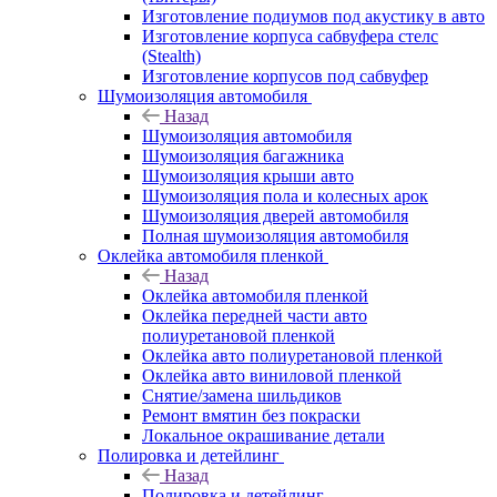
Изготовление подиумов под акустику в авто
Изготовление корпуса сабвуфера стелс
(Stealth)
Изготовление корпусов под сабвуфер
Шумоизоляция автомобиля
Назад
Шумоизоляция автомобиля
Шумоизоляция багажника
Шумоизоляция крыши авто
Шумоизоляция пола и колесных арок
Шумоизоляция дверей автомобиля
Полная шумоизоляция автомобиля
Оклейка автомобиля пленкой
Назад
Оклейка автомобиля пленкой
Оклейка передней части авто
полиуретановой пленкой
Оклейка авто полиуретановой пленкой
Оклейка авто виниловой пленкой
Снятие/замена шильдиков
Ремонт вмятин без покраски
Локальное окрашивание детали
Полировка и детейлинг
Назад
Полировка и детейлинг