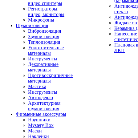
(керамикой
видео-сплитеры
Антидождь
Регистраторы,
стекла
видео, мониторы
Антидождь 
Микрофоны
Жидкое сте
Шумоизоляция
Керамика (
Виброизоляция
Нанесение
Звукоизоляция
синтетичес
Теплоизоляция
Плановая 
Уплотнительные
ЛКП
материалы
Инструменты
Декоративные
материалы
Противоскрипичные
материалы
Мастика
Инструменты
Автоодеяло
Архитектурная
шумоизоляция
Фирменные аксессуары
Наушники
Mystery Box
Маски
Наклейки