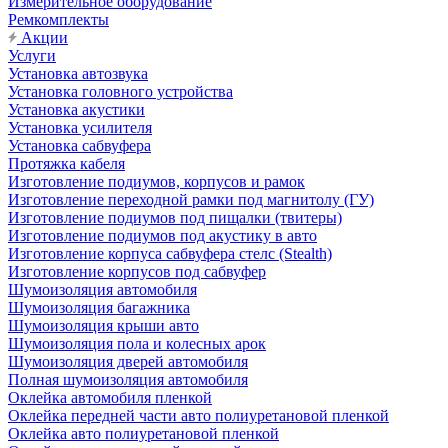
Измерительное оборудование
Ремкомплекты
Акции
Услуги
Установка автозвука
Установка головного устройства
Установка акустики
Установка усилителя
Установка сабвуфера
Протяжка кабеля
Изготовление подиумов, корпусов и рамок
Изготовление переходной рамки под магнитолу (ГУ)
Изготовление подиумов под пищалки (твитеры)
Изготовление подиумов под акустику в авто
Изготовление корпуса сабвуфера стелс (Stealth)
Изготовление корпусов под сабвуфер
Шумоизоляция автомобиля
Шумоизоляция багажника
Шумоизоляция крыши авто
Шумоизоляция пола и колесных арок
Шумоизоляция дверей автомобиля
Полная шумоизоляция автомобиля
Оклейка автомобиля пленкой
Оклейка передней части авто полиуретановой пленкой
Оклейка авто полиуретановой пленкой