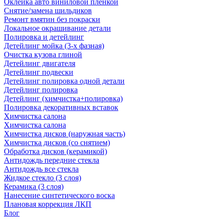
Оклейка авто виниловой пленкой
Снятие/замена шильдиков
Ремонт вмятин без покраски
Локальное окрашивание детали
Полировка и детейлинг
Детейлинг мойка (3-х фазная)
Очистка кузова глиной
Детейлинг двигателя
Детейлинг подвески
Детейлинг полировка одной детали
Детейлинг полировка
Детейлинг (химчистка+полировка)
Полировка декоративных вставок
Химчистка салона
Химчистка салона
Химчистка дисков (наружная часть)
Химчистка дисков (со снятием)
Обработка дисков (керамикой)
Антидождь передние стекла
Антидождь все стекла
Жидкое стекло (3 слоя)
Керамика (3 слоя)
Нанесение синтетического воска
Плановая коррекция ЛКП
Блог