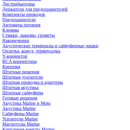
Дистрибьюторы
Держатели для предохранителей
Комплекты проводов
Предохранители
Автоматы питания
Клеммы
Стяжки, зажимы, грометы
Наконечники
Акустические терминалы и сабвуферные чашки
Оплетка, кожух, термоусадка
Y-коннектор
RCA коннекторы
Крепежи
Штатные решения
Штатные усилители
Штатная проводка и адаптеры
Штатная акустика
Штатные сабвуферы
Готовые решения
Акустика Marine и Moto
Акустика Marine
Сабвуферы Marine
Усилители Marine
Магнитолы Marine
Крепления-хомуты Marine