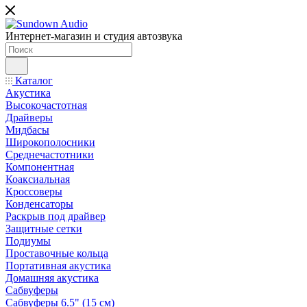
Интернет-магазин и студия автозвука
Каталог
Акустика
Высокочастотная
Драйверы
Мидбасы
Широкополосники
Среднечастотники
Компонентная
Коаксиальная
Кроссоверы
Конденсаторы
Раскрыв под драйвер
Защитные сетки
Подиумы
Проставочные кольца
Портативная акустика
Домашняя акустика
Сабвуферы
Сабвуферы 6.5" (15 см)