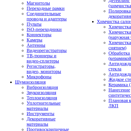
Детейлинг
Магнитолы
(химчистк
Переходные рамки
Полировка
Соединительные
декоративн
провода и адаптеры
Химчистка сало
Пульты
Химчистка
ISO-переходники
Химчистка
Коннекторы
(наружная 
Камеры
Химчистка 
Антенны
снятием)
Видеорегистраторы
Обработка
ТВ-тюннеры и
(керамикой
видео-сплитеры
Антидождь
Регистраторы,
стекла
видео, мониторы
Антидождь 
Микрофоны
Жидкое сте
Шумоизоляция
Керамика (
Виброизоляция
Нанесение
Звукоизоляция
синтетичес
Теплоизоляция
Плановая 
Уплотнительные
ЛКП
материалы
Инструменты
Декоративные
материалы
Противоскрипичные