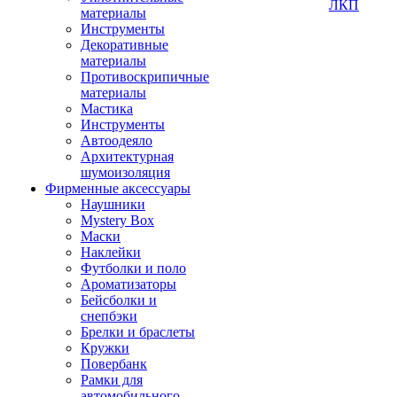
ЛКП
материалы
Инструменты
Декоративные
материалы
Противоскрипичные
материалы
Мастика
Инструменты
Автоодеяло
Архитектурная
шумоизоляция
Фирменные аксессуары
Наушники
Mystery Box
Маски
Наклейки
Футболки и поло
Ароматизаторы
Бейсболки и
снепбэки
Брелки и браслеты
Кружки
Повербанк
Рамки для
автомобильного