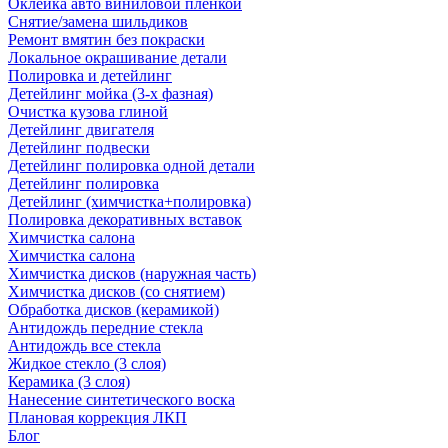
Оклейка авто виниловой пленкой
Снятие/замена шильдиков
Ремонт вмятин без покраски
Локальное окрашивание детали
Полировка и детейлинг
Детейлинг мойка (3-х фазная)
Очистка кузова глиной
Детейлинг двигателя
Детейлинг подвески
Детейлинг полировка одной детали
Детейлинг полировка
Детейлинг (химчистка+полировка)
Полировка декоративных вставок
Химчистка салона
Химчистка салона
Химчистка дисков (наружная часть)
Химчистка дисков (со снятием)
Обработка дисков (керамикой)
Антидождь передние стекла
Антидождь все стекла
Жидкое стекло (3 слоя)
Керамика (3 слоя)
Нанесение синтетического воска
Плановая коррекция ЛКП
Блог