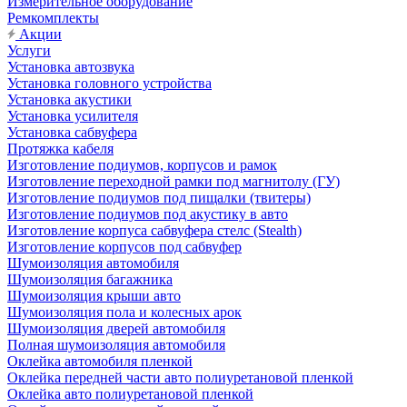
Измерительное оборудование
Ремкомплекты
Акции
Услуги
Установка автозвука
Установка головного устройства
Установка акустики
Установка усилителя
Установка сабвуфера
Протяжка кабеля
Изготовление подиумов, корпусов и рамок
Изготовление переходной рамки под магнитолу (ГУ)
Изготовление подиумов под пищалки (твитеры)
Изготовление подиумов под акустику в авто
Изготовление корпуса сабвуфера стелс (Stealth)
Изготовление корпусов под сабвуфер
Шумоизоляция автомобиля
Шумоизоляция багажника
Шумоизоляция крыши авто
Шумоизоляция пола и колесных арок
Шумоизоляция дверей автомобиля
Полная шумоизоляция автомобиля
Оклейка автомобиля пленкой
Оклейка передней части авто полиуретановой пленкой
Оклейка авто полиуретановой пленкой