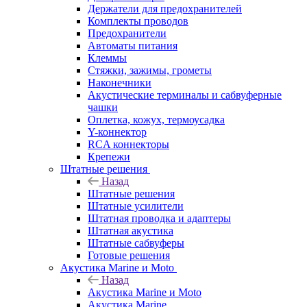
Держатели для предохранителей
Комплекты проводов
Предохранители
Автоматы питания
Клеммы
Стяжки, зажимы, грометы
Наконечники
Акустические терминалы и сабвуферные
чашки
Оплетка, кожух, термоусадка
Y-коннектор
RCA коннекторы
Крепежи
Штатные решения
Назад
Штатные решения
Штатные усилители
Штатная проводка и адаптеры
Штатная акустика
Штатные сабвуферы
Готовые решения
Акустика Marine и Moto
Назад
Акустика Marine и Moto
Акустика Marine