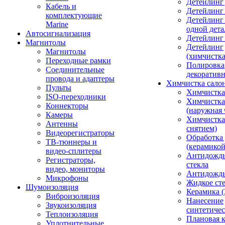
Детейлинг 
Кабель и
Детейлинг
комплектующие
Детейлинг
Marine
одной дета
Автосигнализация
Детейлинг
Магнитолы
Детейлинг
Магнитолы
(химчистк
Переходные рамки
Полировка
Соединительные
декоративн
провода и адаптеры
Химчистка сало
Пульты
Химчистка
ISO-переходники
Химчистка
Коннекторы
(наружная 
Камеры
Химчистка 
Антенны
снятием)
Видеорегистраторы
Обработка
ТВ-тюннеры и
(керамикой
видео-сплитеры
Антидождь
Регистраторы,
стекла
видео, мониторы
Антидождь 
Микрофоны
Жидкое сте
Шумоизоляция
Керамика (
Виброизоляция
Нанесение
Звукоизоляция
синтетичес
Теплоизоляция
Плановая 
Уплотнительные