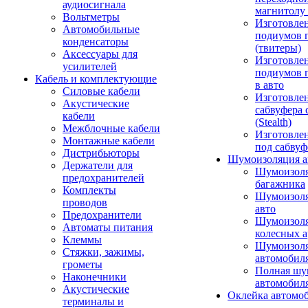
аудиосигнала
магнитолу 
Вольтметры
Изготовле
Автомобильные
подиумов 
конденсаторы
(твитеры)
Аксессуары для
Изготовле
усилителей
подиумов 
Кабель и комплектующие
в авто
Силовые кабели
Изготовлен
Акустические
сабвуфера 
кабели
(Stealth)
Межблочные кабели
Изготовле
Монтажные кабели
под сабвуф
Дистрибьюторы
Шумоизоляция а
Держатели для
Шумоизол
предохранителей
багажника
Комплекты
Шумоизол
проводов
авто
Предохранители
Шумоизоля
Автоматы питания
колесных а
Клеммы
Шумоизоля
Стяжки, зажимы,
автомобил
грометы
Полная шу
Наконечники
автомобил
Акустические
Оклейка автомо
терминалы и