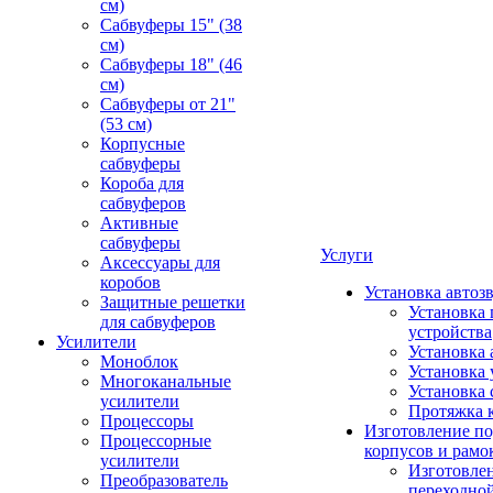
см)
Сабвуферы 15" (38
см)
Сабвуферы 18" (46
см)
Сабвуферы от 21"
(53 см)
Корпусные
сабвуферы
Короба для
сабвуферов
Активные
сабвуферы
Услуги
Аксессуары для
коробов
Установка автоз
Защитные решетки
Установка 
для сабвуферов
устройства
Усилители
Установка 
Моноблок
Установка 
Многоканальные
Установка 
усилители
Протяжка 
Процессоры
Изготовление п
Процессорные
корпусов и рамо
усилители
Изготовле
Преобразователь
переходно