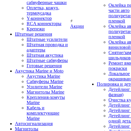
сабвуферные чашки
Оклейка п
Оплетка, кожух,
части авто
термоусадка
полиурета
Y-коннектор
пленкой
RCA коннекторы
Акции
Оклейка а
Крепежи
полиурета
Штатные решения
пленкой
Штатные усилители
Оклейка а
Штатная проводка и
виниловой
адаптеры
Снятие/зам
Штатная акустика
шильдиков
Штатные сабвуферы
Ремонт вмя
Готовые решения
покраски
Акустика Marine и Moto
Локальное
Акустика Marine
окрашиван
Сабвуферы Marine
Полировка и де
Усилители Marine
Детейлинг 
Магнитолы Marine
фазная)
Крепления-хомуты
Очистка ку
Marine
Детейлинг 
Кабель и
Детейлинг
комплектующие
Детейлинг
Marine
одной дета
Автосигнализация
Детейлинг
Магнитолы