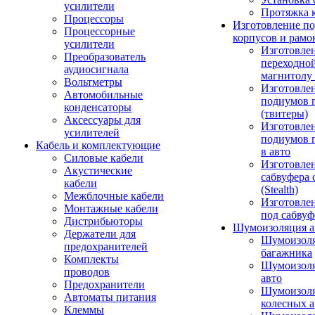
усилители
Протяжка 
Процессоры
Изготовление п
Процессорные
корпусов и рамо
усилители
Изготовле
Преобразователь
переходно
аудиосигнала
магнитолу 
Вольтметры
Изготовле
Автомобильные
подиумов 
конденсаторы
(твитеры)
Аксессуары для
Изготовле
усилителей
подиумов 
Кабель и комплектующие
в авто
Силовые кабели
Изготовлен
Акустические
сабвуфера 
кабели
(Stealth)
Межблочные кабели
Изготовле
Монтажные кабели
под сабвуф
Дистрибьюторы
Шумоизоляция а
Держатели для
Шумоизол
предохранителей
багажника
Комплекты
Шумоизол
проводов
авто
Предохранители
Шумоизоля
Автоматы питания
колесных а
Клеммы