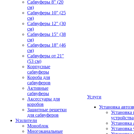
Сабвуферы 8" (20
см)
Сабвуферы 10" (25
см)
Сабвуферы 12" (30
см)
Сабвуферы 15" (38
см)
Сабвуферы 18" (46
см)
Сабвуферы от 21"
(53 см)
Корпусные
сабвуферы
Короба для
сабвуферов
Активные
сабвуферы
Услуги
Аксессуары для
коробов
Установка автоз
Защитные решетки
Установка 
для сабвуферов
устройства
Усилители
Установка 
Моноблок
Установка 
Многоканальные
Установка 