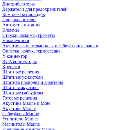
Дистрибьюторы
Держатели для предохранителей
Комплекты проводов
Предохранители
Автоматы питания
Клеммы
Стяжки, зажимы, грометы
Наконечники
Акустические терминалы и сабвуферные чашки
Оплетка, кожух, термоусадка
Y-коннектор
RCA коннекторы
Крепежи
Штатные решения
Штатные усилители
Штатная проводка и адаптеры
Штатная акустика
Штатные сабвуферы
Готовые решения
Акустика Marine и Moto
Акустика Marine
Сабвуферы Marine
Усилители Marine
Магнитолы Marine
Крепления-хомуты Marine