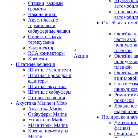
Шумоизоля
Стяжки, зажимы,
автомобил
грометы
Полная шу
Наконечники
автомобил
Акустические
Оклейка автомо
терминалы и
сабвуферные чашки
Оклейка п
Оплетка, кожух,
части авто
термоусадка
полиурета
Y-коннектор
пленкой
RCA коннекторы
Акции
Оклейка а
Крепежи
полиурета
Штатные решения
пленкой
Штатные усилители
Оклейка а
Штатная проводка и
виниловой
адаптеры
Снятие/зам
Штатная акустика
шильдиков
Штатные сабвуферы
Ремонт вмя
Готовые решения
покраски
Акустика Marine и Moto
Локальное
Акустика Marine
окрашиван
Сабвуферы Marine
Полировка и де
Усилители Marine
Детейлинг 
Магнитолы Marine
фазная)
Крепления-хомуты
Очистка ку
Marine