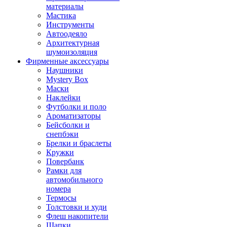
материалы
Мастика
Инструменты
Автоодеяло
Архитектурная
шумоизоляция
Фирменные аксессуары
Наушники
Mystery Box
Маски
Наклейки
Футболки и поло
Ароматизаторы
Бейсболки и
снепбэки
Брелки и браслеты
Кружки
Повербанк
Рамки для
автомобильного
номера
Термосы
Толстовки и худи
Флеш накопители
Шапки