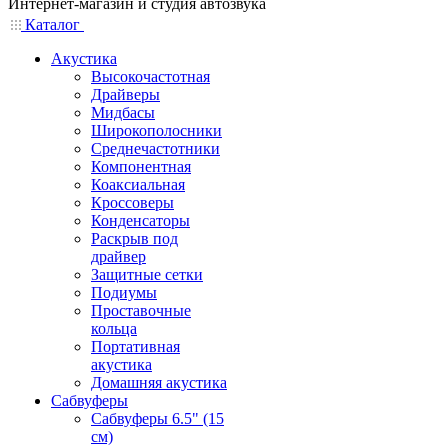
Интернет-магазин и студия автозвука
Каталог
Акустика
Высокочастотная
Драйверы
Мидбасы
Широкополосники
Среднечастотники
Компонентная
Коаксиальная
Кроссоверы
Конденсаторы
Раскрыв под
драйвер
Защитные сетки
Подиумы
Проставочные
кольца
Портативная
акустика
Домашняя акустика
Сабвуферы
Сабвуферы 6.5" (15
см)