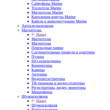
Сабвуферы Marine
Усилители Marine
Магнитолы Marine
Крепления-хомуты Marine
Кабель и комплектующие Marine
Автосигнализация
Магнитолы
Назад
Магнитолы
Магнитолы
Переходные рамки
Соединительные провода и адаптеры
Пульты
ISO-переходники
Коннекторы
Камеры
Антенны
Видеорегистраторы
ТВ-тюннеры и видео-сплитеры
Регистраторы, видео, мониторы
Микрофоны
Шумоизоляция
Назад
Шумоизоляция
Виброизоляция