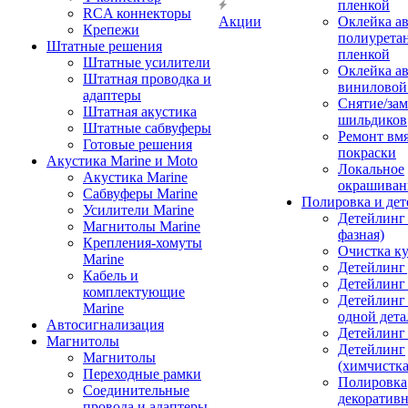
пленкой
RCA коннекторы
Акции
Оклейка а
Крепежи
полиурета
Штатные решения
пленкой
Штатные усилители
Оклейка а
Штатная проводка и
виниловой
адаптеры
Снятие/зам
Штатная акустика
шильдиков
Штатные сабвуферы
Ремонт вмя
Готовые решения
покраски
Акустика Marine и Moto
Локальное
Акустика Marine
окрашиван
Сабвуферы Marine
Полировка и де
Усилители Marine
Детейлинг 
Магнитолы Marine
фазная)
Крепления-хомуты
Очистка ку
Marine
Детейлинг 
Кабель и
Детейлинг
комплектующие
Детейлинг
Marine
одной дета
Автосигнализация
Детейлинг
Магнитолы
Детейлинг
Магнитолы
(химчистк
Переходные рамки
Полировка
Соединительные
декоративн
провода и адаптеры