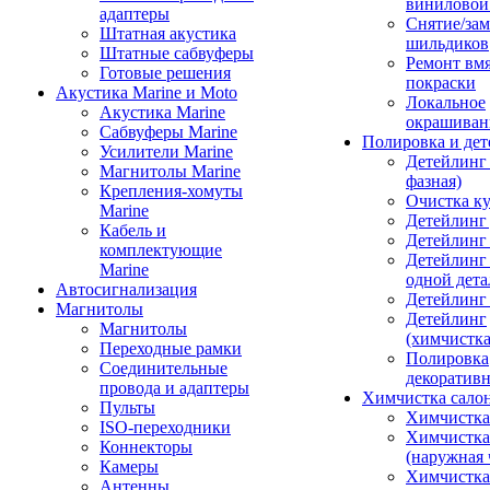
виниловой
адаптеры
Снятие/зам
Штатная акустика
шильдиков
Штатные сабвуферы
Ремонт вмя
Готовые решения
покраски
Акустика Marine и Moto
Локальное
Акустика Marine
окрашиван
Сабвуферы Marine
Полировка и де
Усилители Marine
Детейлинг 
Магнитолы Marine
фазная)
Крепления-хомуты
Очистка ку
Marine
Детейлинг 
Кабель и
Детейлинг
комплектующие
Детейлинг
Marine
одной дета
Автосигнализация
Детейлинг
Магнитолы
Детейлинг
Магнитолы
(химчистк
Переходные рамки
Полировка
Соединительные
декоративн
провода и адаптеры
Химчистка сало
Пульты
Химчистка
ISO-переходники
Химчистка
Коннекторы
(наружная 
Камеры
Химчистка 
Антенны