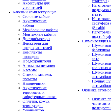
(твитеры)
Аксессуары для
Изготовле
усилителей
подиумов 
Кабель и комплектующие
в авто
Силовые кабели
Изготовлен
Акустические
сабвуфера 
кабели
(Stealth)
Межблочные кабели
Изготовле
Монтажные кабели
под сабвуф
Дистрибьюторы
Шумоизоляция а
Держатели для
Шумоизол
предохранителей
багажника
Комплекты
Шумоизол
проводов
авто
Предохранители
Шумоизоля
Автоматы питания
колесных а
Клеммы
Шумоизоля
Стяжки, зажимы,
автомобил
грометы
Полная шу
Наконечники
автомобил
Акустические
Оклейка автомо
терминалы и
сабвуферные чашки
Оклейка п
Оплетка, кожух,
части авто
термоусадка
полиурета
Y-коннектор