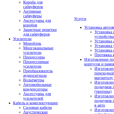
Короба для
сабвуферов
Активные
сабвуферы
Услуги
Аксессуары для
коробов
Установка автоз
Защитные решетки
Установка 
для сабвуферов
устройства
Усилители
Установка 
Моноблок
Установка 
Многоканальные
Установка 
усилители
Протяжка 
Процессоры
Изготовление п
Процессорные
корпусов и рамо
усилители
Изготовле
Преобразователь
переходно
аудиосигнала
магнитолу 
Вольтметры
Изготовле
Автомобильные
подиумов 
конденсаторы
(твитеры)
Аксессуары для
Изготовле
усилителей
подиумов 
Кабель и комплектующие
в авто
Силовые кабели
Изготовлен
Акустические