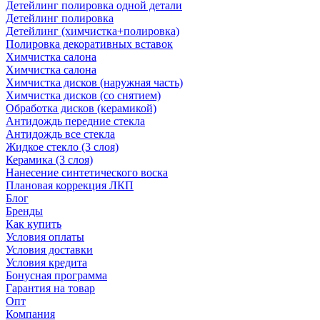
Детейлинг полировка одной детали
Детейлинг полировка
Детейлинг (химчистка+полировка)
Полировка декоративных вставок
Химчистка салона
Химчистка салона
Химчистка дисков (наружная часть)
Химчистка дисков (со снятием)
Обработка дисков (керамикой)
Антидождь передние стекла
Антидождь все стекла
Жидкое стекло (3 слоя)
Керамика (3 слоя)
Нанесение синтетического воска
Плановая коррекция ЛКП
Блог
Бренды
Как купить
Условия оплаты
Условия доставки
Условия кредита
Бонусная программа
Гарантия на товар
Опт
Компания