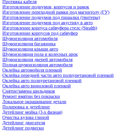
Протяжка кабеля
Изготовление подиумов, корпусов и рамок
Изготовление переходной рамки под магнитолу (ГУ)
Изготовление подиумов под пищалки (твитеры)
Изготовление подиумов под акустику в авто
Изготовление корпуса сабвуфера стелс (Stealth)
Изготовление корпусов под сабвуфер
Шумоизоляция автомобиля
Шумоизоляция багажника
Шумоизоляция крыши авто
Шумоизоляция пола и колесных арок
Шумоизоляция дверей автомобиля
Полная шумоизоляция автомобиля
Оклейка автомобиля пленкой
Оклейка передней части авто полиуретановой пленкой
Оклейка авто полиуретановой пленкой
Оклейка авто виниловой пленкой
Снятие/замена шильдиков
Ремонт вмятин без покраски
Локальное окрашивание детали
Полировка и детейлинг
Детейлинг мойка (3-х фазная)
Очистка кузова глиной
Детейлинг двигателя
Детейлинг подвески