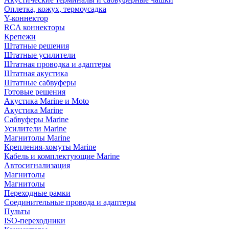
Оплетка, кожух, термоусадка
Y-коннектор
RCA коннекторы
Крепежи
Штатные решения
Штатные усилители
Штатная проводка и адаптеры
Штатная акустика
Штатные сабвуферы
Готовые решения
Акустика Marine и Moto
Акустика Marine
Сабвуферы Marine
Усилители Marine
Магнитолы Marine
Крепления-хомуты Marine
Кабель и комплектующие Marine
Автосигнализация
Магнитолы
Магнитолы
Переходные рамки
Соединительные провода и адаптеры
Пульты
ISO-переходники