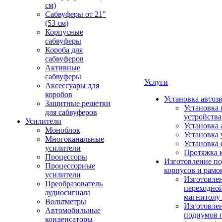
см)
Сабвуферы от 21"
(53 см)
Корпусные
сабвуферы
Короба для
сабвуферов
Активные
сабвуферы
Услуги
Аксессуары для
коробов
Установка автоз
Защитные решетки
Установка 
для сабвуферов
устройства
Усилители
Установка 
Моноблок
Установка 
Многоканальные
Установка 
усилители
Протяжка 
Процессоры
Изготовление п
Процессорные
корпусов и рамо
усилители
Изготовле
Преобразователь
переходно
аудиосигнала
магнитолу 
Вольтметры
Изготовле
Автомобильные
подиумов 
конденсаторы