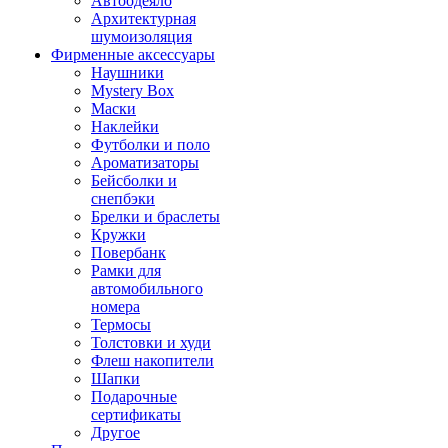
Автоодеяло
Архитектурная
шумоизоляция
Фирменные аксессуары
Наушники
Mystery Box
Маски
Наклейки
Футболки и поло
Ароматизаторы
Бейсболки и
снепбэки
Брелки и браслеты
Кружки
Повербанк
Рамки для
автомобильного
номера
Термосы
Толстовки и худи
Флеш накопители
Шапки
Подарочные
сертификаты
Другое