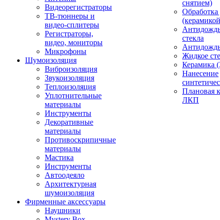
снятием)
Видеорегистраторы
Обработка
ТВ-тюннеры и
(керамикой
видео-сплитеры
Антидождь
Регистраторы,
стекла
видео, мониторы
Антидождь 
Микрофоны
Жидкое сте
Шумоизоляция
Керамика (
Виброизоляция
Нанесение
Звукоизоляция
синтетичес
Теплоизоляция
Плановая 
Уплотнительные
ЛКП
материалы
Инструменты
Декоративные
материалы
Противоскрипичные
материалы
Мастика
Инструменты
Автоодеяло
Архитектурная
шумоизоляция
Фирменные аксессуары
Наушники
Mystery Box