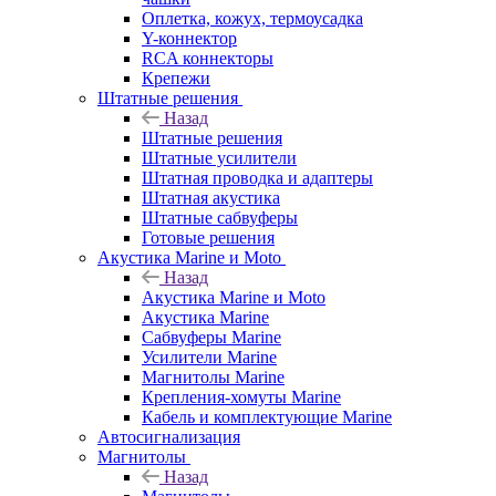
Оплетка, кожух, термоусадка
Y-коннектор
RCA коннекторы
Крепежи
Штатные решения
Назад
Штатные решения
Штатные усилители
Штатная проводка и адаптеры
Штатная акустика
Штатные сабвуферы
Готовые решения
Акустика Marine и Moto
Назад
Акустика Marine и Moto
Акустика Marine
Сабвуферы Marine
Усилители Marine
Магнитолы Marine
Крепления-хомуты Marine
Кабель и комплектующие Marine
Автосигнализация
Магнитолы
Назад