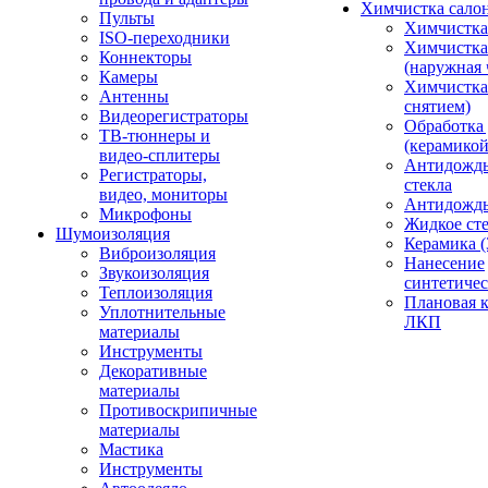
Химчистка сало
Пульты
Химчистка
ISO-переходники
Химчистка
Коннекторы
(наружная 
Камеры
Химчистка 
Антенны
снятием)
Видеорегистраторы
Обработка
ТВ-тюннеры и
(керамикой
видео-сплитеры
Антидождь
Регистраторы,
стекла
видео, мониторы
Антидождь 
Микрофоны
Жидкое сте
Шумоизоляция
Керамика (
Виброизоляция
Нанесение
Звукоизоляция
синтетичес
Теплоизоляция
Плановая 
Уплотнительные
ЛКП
материалы
Инструменты
Декоративные
материалы
Противоскрипичные
материалы
Мастика
Инструменты