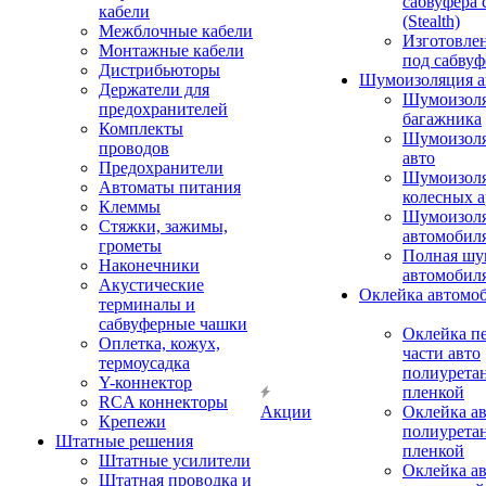
сабвуфера 
кабели
(Stealth)
Межблочные кабели
Изготовле
Монтажные кабели
под сабвуф
Дистрибьюторы
Шумоизоляция а
Держатели для
Шумоизол
предохранителей
багажника
Комплекты
Шумоизол
проводов
авто
Предохранители
Шумоизоля
Автоматы питания
колесных а
Клеммы
Шумоизоля
Стяжки, зажимы,
автомобил
грометы
Полная шу
Наконечники
автомобил
Акустические
Оклейка автомо
терминалы и
сабвуферные чашки
Оклейка п
Оплетка, кожух,
части авто
термоусадка
полиурета
Y-коннектор
пленкой
RCA коннекторы
Акции
Оклейка а
Крепежи
полиурета
Штатные решения
пленкой
Штатные усилители
Оклейка а
Штатная проводка и