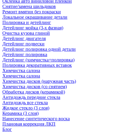
Оклейка авто виниловой пленкой
Снятие/замена шильдиков
Ремонт вмятин без покраски
Локальное окрашивание детали
Полировка и детейлинг
Детейлинг мойка (3-х фазная)
Очистка кузова глиной
Детейлинг двигателя
Детейлинг подвески
Детейлинг полировка одной детали
Детейлинг полировка
Детейлинг (химчистка+полировка)
Полировка декоративных вставок
Химчистка салона
Химчистка салона
Химчистка дисков (наружная часть)
Химчистка дисков (со снятием)
Обработка дисков (керамикой)
Антидождь передние стекла
Антидождь все стекла
Жидкое стекло (3 слоя)
Керамика (3 слоя)
Нанесение синтетического воска
Плановая коррекция ЛКП
Блог