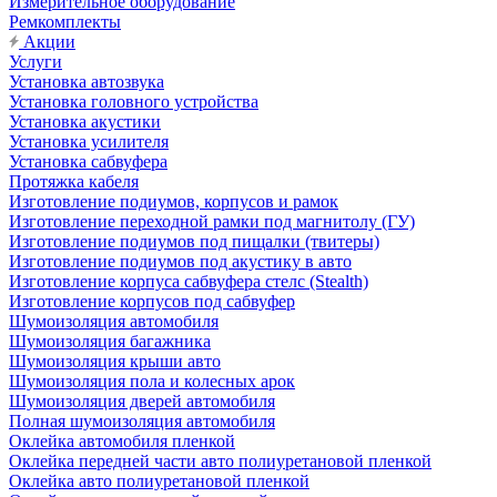
Измерительное оборудование
Ремкомплекты
Акции
Услуги
Установка автозвука
Установка головного устройства
Установка акустики
Установка усилителя
Установка сабвуфера
Протяжка кабеля
Изготовление подиумов, корпусов и рамок
Изготовление переходной рамки под магнитолу (ГУ)
Изготовление подиумов под пищалки (твитеры)
Изготовление подиумов под акустику в авто
Изготовление корпуса сабвуфера стелс (Stealth)
Изготовление корпусов под сабвуфер
Шумоизоляция автомобиля
Шумоизоляция багажника
Шумоизоляция крыши авто
Шумоизоляция пола и колесных арок
Шумоизоляция дверей автомобиля
Полная шумоизоляция автомобиля
Оклейка автомобиля пленкой
Оклейка передней части авто полиуретановой пленкой
Оклейка авто полиуретановой пленкой