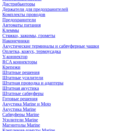
Дистрибьюторы
Держатели для предохранителей
Комплекты проводов
Предохранители
Автоматы питания
Клеммы
Стяжки, зажимы, грометы
Наконечники
Акустические терминалы и сабвуферные чашки
Оплетка, кожух, термоусадка
Y-коннектор
RCA коннекторы
Крепежи
Штатные решения
Штатные усилители
Штатная проводка и адаптеры
Штатная акустика
Штатные сабвуферы
Готовые решения
Акустика Marine и Moto
Акустика Marine
Сабвуферы Marine
Усилители Marine
Магнитолы Marine
Крепления-хомуты Marine