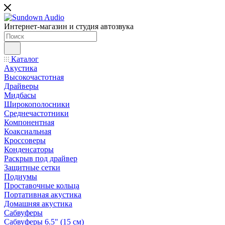
Интернет-магазин и студия автозвука
Каталог
Акустика
Высокочастотная
Драйверы
Мидбасы
Широкополосники
Среднечастотники
Компонентная
Коаксиальная
Кроссоверы
Конденсаторы
Раскрыв под драйвер
Защитные сетки
Подиумы
Проставочные кольца
Портативная акустика
Домашняя акустика
Сабвуферы
Сабвуферы 6.5" (15 см)