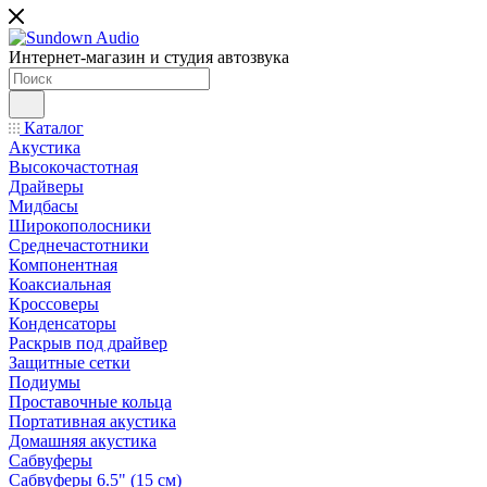
Интернет-магазин и студия автозвука
Каталог
Акустика
Высокочастотная
Драйверы
Мидбасы
Широкополосники
Среднечастотники
Компонентная
Коаксиальная
Кроссоверы
Конденсаторы
Раскрыв под драйвер
Защитные сетки
Подиумы
Проставочные кольца
Портативная акустика
Домашняя акустика
Сабвуферы
Сабвуферы 6.5" (15 см)