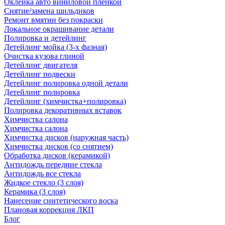
Оклейка авто виниловой пленкой
Снятие/замена шильдиков
Ремонт вмятин без покраски
Локальное окрашивание детали
Полировка и детейлинг
Детейлинг мойка (3-х фазная)
Очистка кузова глиной
Детейлинг двигателя
Детейлинг подвески
Детейлинг полировка одной детали
Детейлинг полировка
Детейлинг (химчистка+полировка)
Полировка декоративных вставок
Химчистка салона
Химчистка салона
Химчистка дисков (наружная часть)
Химчистка дисков (со снятием)
Обработка дисков (керамикой)
Антидождь передние стекла
Антидождь все стекла
Жидкое стекло (3 слоя)
Керамика (3 слоя)
Нанесение синтетического воска
Плановая коррекция ЛКП
Блог