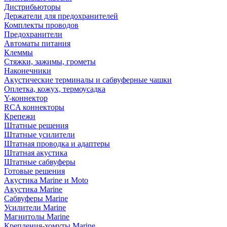
Дистрибьюторы
Держатели для предохранителей
Комплекты проводов
Предохранители
Автоматы питания
Клеммы
Стяжки, зажимы, грометы
Наконечники
Акустические терминалы и сабвуферные чашки
Оплетка, кожух, термоусадка
Y-коннектор
RCA коннекторы
Крепежи
Штатные решения
Штатные усилители
Штатная проводка и адаптеры
Штатная акустика
Штатные сабвуферы
Готовые решения
Акустика Marine и Moto
Акустика Marine
Сабвуферы Marine
Усилители Marine
Магнитолы Marine
Крепления-хомуты Marine