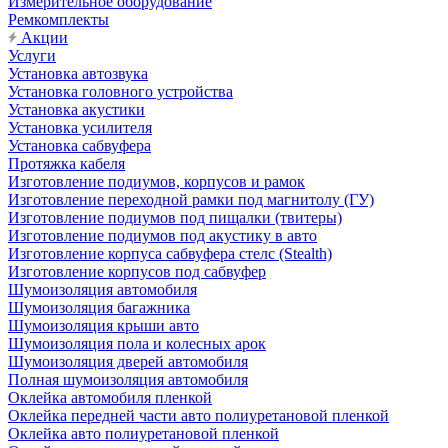
Измерительное оборудование
Ремкомплекты
Акции
Услуги
Установка автозвука
Установка головного устройства
Установка акустики
Установка усилителя
Установка сабвуфера
Протяжка кабеля
Изготовление подиумов, корпусов и рамок
Изготовление переходной рамки под магнитолу (ГУ)
Изготовление подиумов под пищалки (твитеры)
Изготовление подиумов под акустику в авто
Изготовление корпуса сабвуфера стелс (Stealth)
Изготовление корпусов под сабвуфер
Шумоизоляция автомобиля
Шумоизоляция багажника
Шумоизоляция крыши авто
Шумоизоляция пола и колесных арок
Шумоизоляция дверей автомобиля
Полная шумоизоляция автомобиля
Оклейка автомобиля пленкой
Оклейка передней части авто полиуретановой пленкой
Оклейка авто полиуретановой пленкой