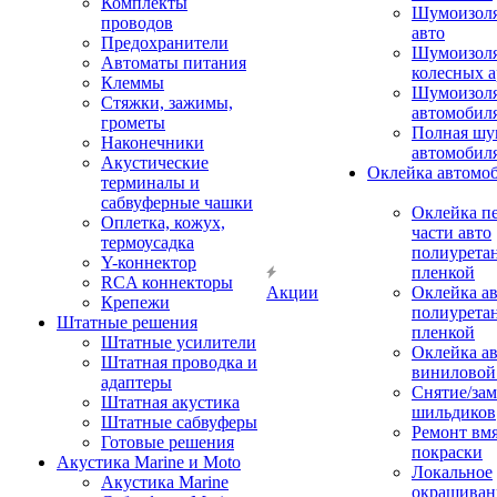
Комплекты
Шумоизол
проводов
авто
Предохранители
Шумоизоля
Автоматы питания
колесных а
Клеммы
Шумоизоля
Стяжки, зажимы,
автомобил
грометы
Полная шу
Наконечники
автомобил
Акустические
Оклейка автомо
терминалы и
сабвуферные чашки
Оклейка п
Оплетка, кожух,
части авто
термоусадка
полиурета
Y-коннектор
пленкой
RCA коннекторы
Акции
Оклейка а
Крепежи
полиурета
Штатные решения
пленкой
Штатные усилители
Оклейка а
Штатная проводка и
виниловой
адаптеры
Снятие/зам
Штатная акустика
шильдиков
Штатные сабвуферы
Ремонт вмя
Готовые решения
покраски
Акустика Marine и Moto
Локальное
Акустика Marine
окрашиван