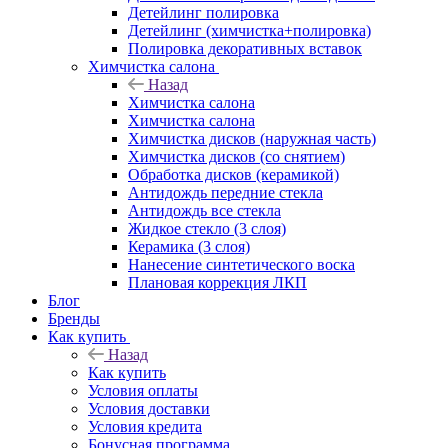
Детейлинг полировка
Детейлинг (химчистка+полировка)
Полировка декоративных вставок
Химчистка салона
Назад
Химчистка салона
Химчистка салона
Химчистка дисков (наружная часть)
Химчистка дисков (со снятием)
Обработка дисков (керамикой)
Антидождь передние стекла
Антидождь все стекла
Жидкое стекло (3 слоя)
Керамика (3 слоя)
Нанесение синтетического воска
Плановая коррекция ЛКП
Блог
Бренды
Как купить
Назад
Как купить
Условия оплаты
Условия доставки
Условия кредита
Бонусная программа