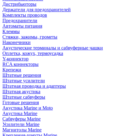
Дистрибьюторы
Держатели для предохранителей
Комплекты проводов
Предохранители
Автоматы питания
Клеммы
Стяжки, зажимы, грометы
Наконечники
Акустические терминалы и сабвуферные чашки
Оплетка, кожух, термоусадка
Y-коннектор
RCA коннекторы
Крепежи
Штатные решения
Штатные усилители
Штатная проводка и адаптеры
Штатная акустика
Штатные сабвуферы
Готовые решения
Акустика Marine и Moto
Акустика Marine
Сабвуферы Marine
Усилители Marine
Магнитолы Marine
Крепления-хомуты Marine