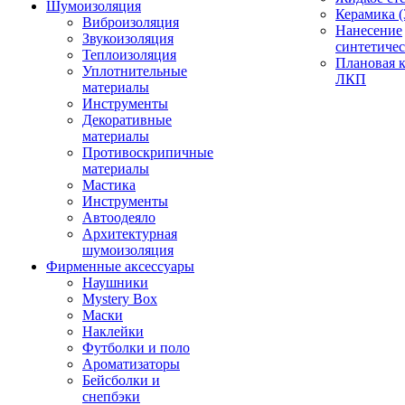
Шумоизоляция
Керамика (
Виброизоляция
Нанесение
Звукоизоляция
синтетичес
Теплоизоляция
Плановая 
Уплотнительные
ЛКП
материалы
Инструменты
Декоративные
материалы
Противоскрипичные
материалы
Мастика
Инструменты
Автоодеяло
Архитектурная
шумоизоляция
Фирменные аксессуары
Наушники
Mystery Box
Маски
Наклейки
Футболки и поло
Ароматизаторы
Бейсболки и
снепбэки