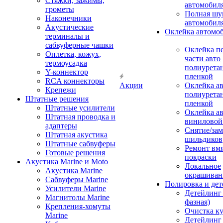
Стяжки, зажимы,
автомобил
грометы
Полная шу
Наконечники
автомобил
Акустические
Оклейка автомо
терминалы и
сабвуферные чашки
Оклейка п
Оплетка, кожух,
части авто
термоусадка
полиурета
Y-коннектор
пленкой
RCA коннекторы
Акции
Оклейка а
Крепежи
полиурета
Штатные решения
пленкой
Штатные усилители
Оклейка а
Штатная проводка и
виниловой
адаптеры
Снятие/зам
Штатная акустика
шильдиков
Штатные сабвуферы
Ремонт вмя
Готовые решения
покраски
Акустика Marine и Moto
Локальное
Акустика Marine
окрашиван
Сабвуферы Marine
Полировка и де
Усилители Marine
Детейлинг 
Магнитолы Marine
фазная)
Крепления-хомуты
Очистка ку
Marine
Детейлинг 