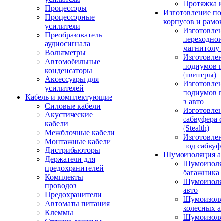
Протяжка 
Процессоры
Изготовление п
Процессорные
корпусов и рамо
усилители
Изготовле
Преобразователь
переходно
аудиосигнала
магнитолу 
Вольтметры
Изготовле
Автомобильные
подиумов 
конденсаторы
(твитеры)
Аксессуары для
Изготовле
усилителей
подиумов 
Кабель и комплектующие
в авто
Силовые кабели
Изготовлен
Акустические
сабвуфера 
кабели
(Stealth)
Межблочные кабели
Изготовле
Монтажные кабели
под сабвуф
Дистрибьюторы
Шумоизоляция а
Держатели для
Шумоизол
предохранителей
багажника
Комплекты
Шумоизол
проводов
авто
Предохранители
Шумоизоля
Автоматы питания
колесных а
Клеммы
Шумоизоля