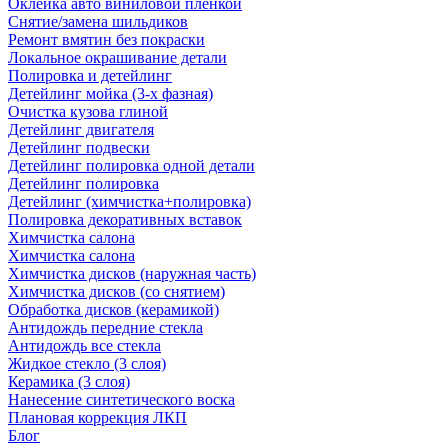
Оклейка авто виниловой пленкой
Снятие/замена шильдиков
Ремонт вмятин без покраски
Локальное окрашивание детали
Полировка и детейлинг
Детейлинг мойка (3-х фазная)
Очистка кузова глиной
Детейлинг двигателя
Детейлинг подвески
Детейлинг полировка одной детали
Детейлинг полировка
Детейлинг (химчистка+полировка)
Полировка декоративных вставок
Химчистка салона
Химчистка салона
Химчистка дисков (наружная часть)
Химчистка дисков (со снятием)
Обработка дисков (керамикой)
Антидождь передние стекла
Антидождь все стекла
Жидкое стекло (3 слоя)
Керамика (3 слоя)
Нанесение синтетического воска
Плановая коррекция ЛКП
Блог