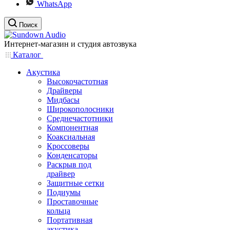
WhatsApp
Поиск
Интернет-магазин и студия автозвука
Каталог
Акустика
Высокочастотная
Драйверы
Мидбасы
Широкополосники
Среднечастотники
Компонентная
Коаксиальная
Кроссоверы
Конденсаторы
Раскрыв под
драйвер
Защитные сетки
Подиумы
Проставочные
кольца
Портативная
акустика