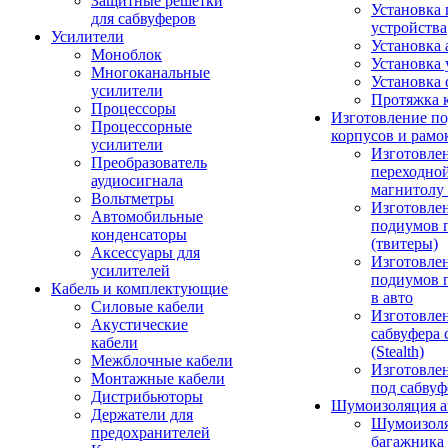
Защитные решетки
Установка 
для сабвуферов
устройства
Усилители
Установка 
Моноблок
Установка 
Многоканальные
Установка 
усилители
Протяжка 
Процессоры
Изготовление п
Процессорные
корпусов и рамо
усилители
Изготовле
Преобразователь
переходно
аудиосигнала
магнитолу 
Вольтметры
Изготовле
Автомобильные
подиумов 
конденсаторы
(твитеры)
Аксессуары для
Изготовле
усилителей
подиумов 
Кабель и комплектующие
в авто
Силовые кабели
Изготовлен
Акустические
сабвуфера 
кабели
(Stealth)
Межблочные кабели
Изготовле
Монтажные кабели
под сабвуф
Дистрибьюторы
Шумоизоляция а
Держатели для
Шумоизол
предохранителей
багажника