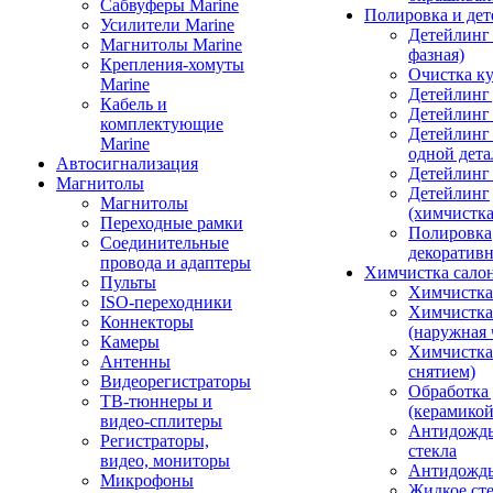
Сабвуферы Marine
Полировка и де
Усилители Marine
Детейлинг 
Магнитолы Marine
фазная)
Крепления-хомуты
Очистка ку
Marine
Детейлинг 
Кабель и
Детейлинг
комплектующие
Детейлинг
Marine
одной дета
Автосигнализация
Детейлинг
Магнитолы
Детейлинг
Магнитолы
(химчистк
Переходные рамки
Полировка
Соединительные
декоративн
провода и адаптеры
Химчистка сало
Пульты
Химчистка
ISO-переходники
Химчистка
Коннекторы
(наружная 
Камеры
Химчистка 
Антенны
снятием)
Видеорегистраторы
Обработка
ТВ-тюннеры и
(керамикой
видео-сплитеры
Антидождь
Регистраторы,
стекла
видео, мониторы
Антидождь 
Микрофоны
Жидкое сте