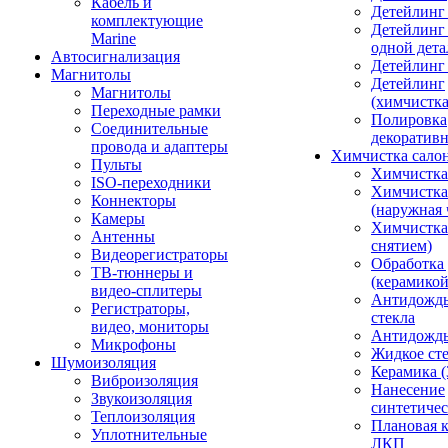
Кабель и
Детейлинг
комплектующие
Детейлинг
Marine
одной дета
Автосигнализация
Детейлинг
Магнитолы
Детейлинг
Магнитолы
(химчистк
Переходные рамки
Полировка
Соединительные
декоративн
провода и адаптеры
Химчистка сало
Пульты
Химчистка
ISO-переходники
Химчистка
Коннекторы
(наружная 
Камеры
Химчистка 
Антенны
снятием)
Видеорегистраторы
Обработка
ТВ-тюннеры и
(керамикой
видео-сплитеры
Антидождь
Регистраторы,
стекла
видео, мониторы
Антидождь 
Микрофоны
Жидкое сте
Шумоизоляция
Керамика (
Виброизоляция
Нанесение
Звукоизоляция
синтетичес
Теплоизоляция
Плановая 
Уплотнительные
ЛКП