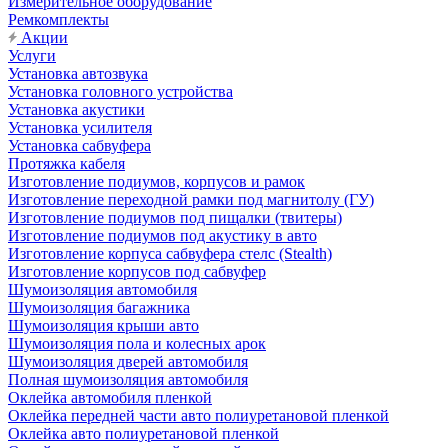
Измерительное оборудование
Ремкомплекты
Акции
Услуги
Установка автозвука
Установка головного устройства
Установка акустики
Установка усилителя
Установка сабвуфера
Протяжка кабеля
Изготовление подиумов, корпусов и рамок
Изготовление переходной рамки под магнитолу (ГУ)
Изготовление подиумов под пищалки (твитеры)
Изготовление подиумов под акустику в авто
Изготовление корпуса сабвуфера стелс (Stealth)
Изготовление корпусов под сабвуфер
Шумоизоляция автомобиля
Шумоизоляция багажника
Шумоизоляция крыши авто
Шумоизоляция пола и колесных арок
Шумоизоляция дверей автомобиля
Полная шумоизоляция автомобиля
Оклейка автомобиля пленкой
Оклейка передней части авто полиуретановой пленкой
Оклейка авто полиуретановой пленкой