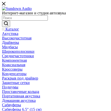
Интернет-магазин и студия автозвука
Каталог
Акустика
Высокочастотная
Драйверы
Мидбасы
Широкополосники
Среднечастотники
Компонентная
Коаксиальная
Кроссоверы
Конденсаторы
Раскрыв под драйвер
Защитные сетки
Подиумы
Проставочные кольца
Портативная акустика
Домашняя акустика
Сабвуферы
Сабвуферы 6.5" (15 см)