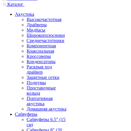
Каталог
Акустика
Высокочастотная
Драйверы
Мидбасы
Широкополосники
Среднечастотники
Компонентная
Коаксиальная
Кроссоверы
Конденсаторы
Раскрыв под
драйвер
Защитные сетки
Подиумы
Проставочные
кольца
Портативная
акустика
Домашняя акустика
Сабвуферы
Сабвуферы 6.5" (15
см)
Сабвуферы 8" (20