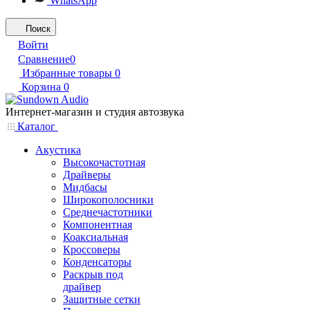
WhatsApp
Поиск
Войти
Сравнение
0
Избранные товары
0
Корзина
0
Интернет-магазин и студия автозвука
Каталог
Акустика
Высокочастотная
Драйверы
Мидбасы
Широкополосники
Среднечастотники
Компонентная
Коаксиальная
Кроссоверы
Конденсаторы
Раскрыв под
драйвер
Защитные сетки