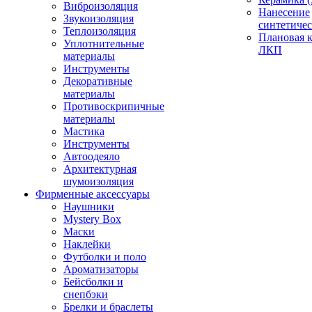
Виброизоляция
Нанесение
Звукоизоляция
синтетичес
Теплоизоляция
Плановая 
Уплотнительные
ЛКП
материалы
Инструменты
Декоративные
материалы
Противоскрипичные
материалы
Мастика
Инструменты
Автоодеяло
Архитектурная
шумоизоляция
Фирменные аксессуары
Наушники
Mystery Box
Маски
Наклейки
Футболки и поло
Ароматизаторы
Бейсболки и
снепбэки
Брелки и браслеты