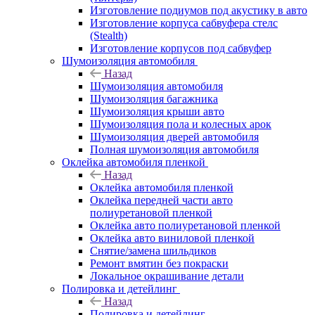
Изготовление подиумов под акустику в авто
Изготовление корпуса сабвуфера стелс
(Stealth)
Изготовление корпусов под сабвуфер
Шумоизоляция автомобиля
Назад
Шумоизоляция автомобиля
Шумоизоляция багажника
Шумоизоляция крыши авто
Шумоизоляция пола и колесных арок
Шумоизоляция дверей автомобиля
Полная шумоизоляция автомобиля
Оклейка автомобиля пленкой
Назад
Оклейка автомобиля пленкой
Оклейка передней части авто
полиуретановой пленкой
Оклейка авто полиуретановой пленкой
Оклейка авто виниловой пленкой
Снятие/замена шильдиков
Ремонт вмятин без покраски
Локальное окрашивание детали
Полировка и детейлинг
Назад
Полировка и детейлинг