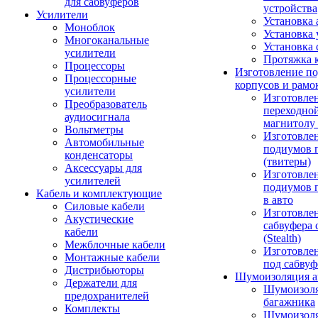
для сабвуферов
устройства
Усилители
Установка 
Моноблок
Установка 
Многоканальные
Установка 
усилители
Протяжка 
Процессоры
Изготовление п
Процессорные
корпусов и рамо
усилители
Изготовле
Преобразователь
переходно
аудиосигнала
магнитолу 
Вольтметры
Изготовле
Автомобильные
подиумов 
конденсаторы
(твитеры)
Аксессуары для
Изготовле
усилителей
подиумов 
Кабель и комплектующие
в авто
Силовые кабели
Изготовлен
Акустические
сабвуфера 
кабели
(Stealth)
Межблочные кабели
Изготовле
Монтажные кабели
под сабвуф
Дистрибьюторы
Шумоизоляция а
Держатели для
Шумоизол
предохранителей
багажника
Комплекты
Шумоизол