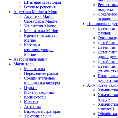
Штатные сабвуферы
Ремонт вмя
Готовые решения
покраски
Акустика Marine и Moto
Локальное
Акустика Marine
окрашиван
Сабвуферы Marine
Полировка и де
Усилители Marine
Детейлинг 
Магнитолы Marine
фазная)
Крепления-хомуты
Очистка ку
Marine
Детейлинг 
Кабель и
Детейлинг
комплектующие
Детейлинг
Marine
одной дета
Автосигнализация
Детейлинг
Магнитолы
Детейлинг
Магнитолы
(химчистк
Переходные рамки
Полировка
Соединительные
декоративн
провода и адаптеры
Химчистка сало
Пульты
Химчистка
ISO-переходники
Химчистка
Коннекторы
(наружная 
Камеры
Химчистка 
Антенны
снятием)
Видеорегистраторы
Обработка
ТВ-тюннеры и