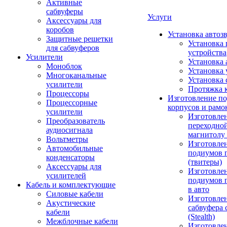
Активные
сабвуферы
Услуги
Аксессуары для
коробов
Установка автоз
Защитные решетки
Установка 
для сабвуферов
устройства
Усилители
Установка 
Моноблок
Установка 
Многоканальные
Установка 
усилители
Протяжка 
Процессоры
Изготовление п
Процессорные
корпусов и рамо
усилители
Изготовле
Преобразователь
переходно
аудиосигнала
магнитолу 
Вольтметры
Изготовле
Автомобильные
подиумов 
конденсаторы
(твитеры)
Аксессуары для
Изготовле
усилителей
подиумов 
Кабель и комплектующие
в авто
Силовые кабели
Изготовлен
Акустические
сабвуфера 
кабели
(Stealth)
Межблочные кабели
Изготовле