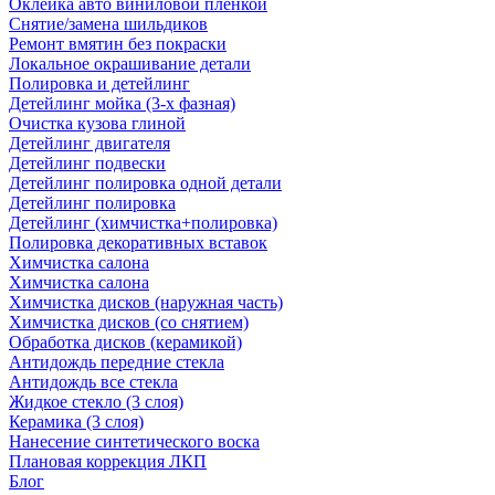
Оклейка авто виниловой пленкой
Снятие/замена шильдиков
Ремонт вмятин без покраски
Локальное окрашивание детали
Полировка и детейлинг
Детейлинг мойка (3-х фазная)
Очистка кузова глиной
Детейлинг двигателя
Детейлинг подвески
Детейлинг полировка одной детали
Детейлинг полировка
Детейлинг (химчистка+полировка)
Полировка декоративных вставок
Химчистка салона
Химчистка салона
Химчистка дисков (наружная часть)
Химчистка дисков (со снятием)
Обработка дисков (керамикой)
Антидождь передние стекла
Антидождь все стекла
Жидкое стекло (3 слоя)
Керамика (3 слоя)
Нанесение синтетического воска
Плановая коррекция ЛКП
Блог