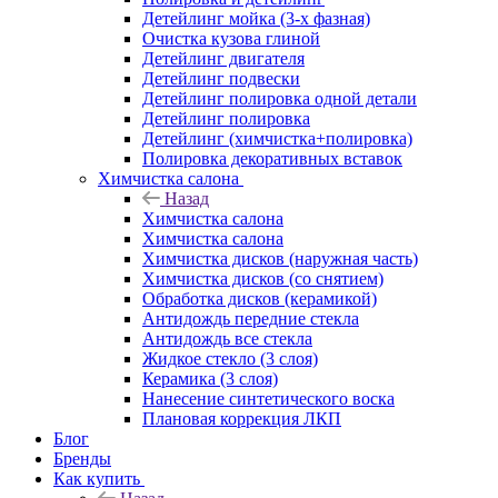
Детейлинг мойка (3-х фазная)
Очистка кузова глиной
Детейлинг двигателя
Детейлинг подвески
Детейлинг полировка одной детали
Детейлинг полировка
Детейлинг (химчистка+полировка)
Полировка декоративных вставок
Химчистка салона
Назад
Химчистка салона
Химчистка салона
Химчистка дисков (наружная часть)
Химчистка дисков (со снятием)
Обработка дисков (керамикой)
Антидождь передние стекла
Антидождь все стекла
Жидкое стекло (3 слоя)
Керамика (3 слоя)
Нанесение синтетического воска
Плановая коррекция ЛКП
Блог
Бренды
Как купить