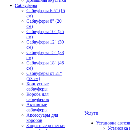
Домашняя акустика
Сабвуферы
Сабвуферы 6.5" (15
см)
Сабвуферы 8" (20
см)
Сабвуферы 10" (25
см)
Сабвуферы 12" (30
см)
Сабвуферы 15" (38
см)
Сабвуферы 18" (46
см)
Сабвуферы от 21"
(53 см)
Корпусные
сабвуферы
Короба для
сабвуферов
Активные
сабвуферы
Услуги
Аксессуары для
коробов
Установка автоз
Защитные решетки
Установка 