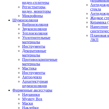
(керамикой
видео-сплитеры
Антидождь
Регистраторы,
стекла
видео, мониторы
Антидождь 
Микрофоны
Жидкое сте
Шумоизоляция
Керамика (
Виброизоляция
Нанесение
Звукоизоляция
синтетичес
Теплоизоляция
Плановая 
Уплотнительные
ЛКП
материалы
Инструменты
Декоративные
материалы
Противоскрипичные
материалы
Мастика
Инструменты
Автоодеяло
Архитектурная
шумоизоляция
Фирменные аксессуары
Наушники
Mystery Box
Маски
Наклейки