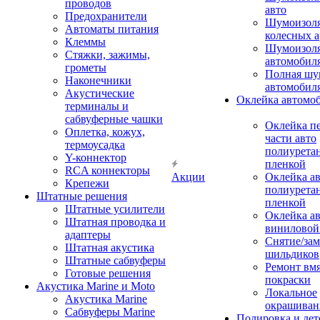
проводов
авто
Предохранители
Шумоизоля
Автоматы питания
колесных а
Клеммы
Шумоизоля
Стяжки, зажимы,
автомобил
грометы
Полная шу
Наконечники
автомобил
Акустические
Оклейка автомо
терминалы и
сабвуферные чашки
Оклейка п
Оплетка, кожух,
части авто
термоусадка
полиурета
Y-коннектор
пленкой
RCA коннекторы
Акции
Оклейка а
Крепежи
полиурета
Штатные решения
пленкой
Штатные усилители
Оклейка а
Штатная проводка и
виниловой
адаптеры
Снятие/зам
Штатная акустика
шильдиков
Штатные сабвуферы
Ремонт вмя
Готовые решения
покраски
Акустика Marine и Moto
Локальное
Акустика Marine
окрашиван
Сабвуферы Marine
Полировка и де