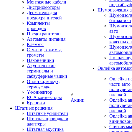
Монтажные кабели
под сабвуф
Дистрибьюторы
Шумоизоляция а
Держатели для
Шумоизол
предохранителей
багажника
Комплекты
Шумоизол
проводов
авто
Предохранители
Шумоизоля
Автоматы питания
колесных а
Клеммы
Шумоизоля
Стяжки, зажимы,
автомобил
грометы
Полная шу
Наконечники
автомобил
Акустические
Оклейка автомо
терминалы и
сабвуферные чашки
Оклейка п
Оплетка, кожух,
части авто
термоусадка
полиурета
Y-коннектор
пленкой
RCA коннекторы
Акции
Оклейка а
Крепежи
полиурета
Штатные решения
пленкой
Штатные усилители
Оклейка а
Штатная проводка и
виниловой
адаптеры
Снятие/зам
Штатная акустика
шильдиков