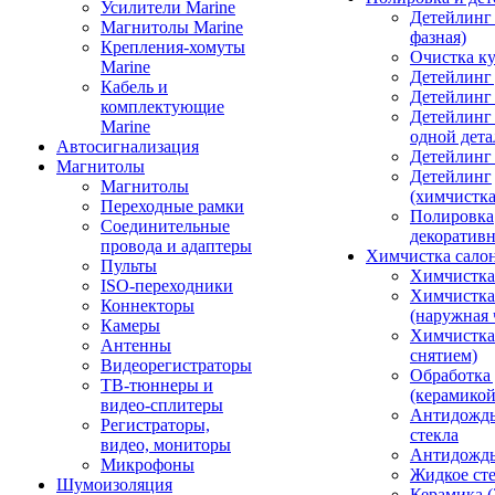
Усилители Marine
Детейлинг 
Магнитолы Marine
фазная)
Крепления-хомуты
Очистка ку
Marine
Детейлинг 
Кабель и
Детейлинг
комплектующие
Детейлинг
Marine
одной дета
Автосигнализация
Детейлинг
Магнитолы
Детейлинг
Магнитолы
(химчистк
Переходные рамки
Полировка
Соединительные
декоративн
провода и адаптеры
Химчистка сало
Пульты
Химчистка
ISO-переходники
Химчистка
Коннекторы
(наружная 
Камеры
Химчистка 
Антенны
снятием)
Видеорегистраторы
Обработка
ТВ-тюннеры и
(керамикой
видео-сплитеры
Антидождь
Регистраторы,
стекла
видео, мониторы
Антидождь 
Микрофоны
Жидкое сте
Шумоизоляция
Керамика (