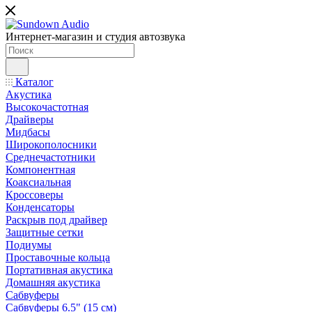
Интернет-магазин и студия автозвука
Каталог
Акустика
Высокочастотная
Драйверы
Мидбасы
Широкополосники
Среднечастотники
Компонентная
Коаксиальная
Кроссоверы
Конденсаторы
Раскрыв под драйвер
Защитные сетки
Подиумы
Проставочные кольца
Портативная акустика
Домашняя акустика
Сабвуферы
Сабвуферы 6.5" (15 см)