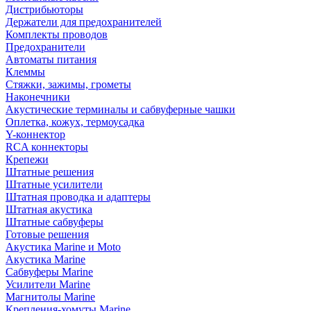
Дистрибьюторы
Держатели для предохранителей
Комплекты проводов
Предохранители
Автоматы питания
Клеммы
Стяжки, зажимы, грометы
Наконечники
Акустические терминалы и сабвуферные чашки
Оплетка, кожух, термоусадка
Y-коннектор
RCA коннекторы
Крепежи
Штатные решения
Штатные усилители
Штатная проводка и адаптеры
Штатная акустика
Штатные сабвуферы
Готовые решения
Акустика Marine и Moto
Акустика Marine
Сабвуферы Marine
Усилители Marine
Магнитолы Marine
Крепления-хомуты Marine