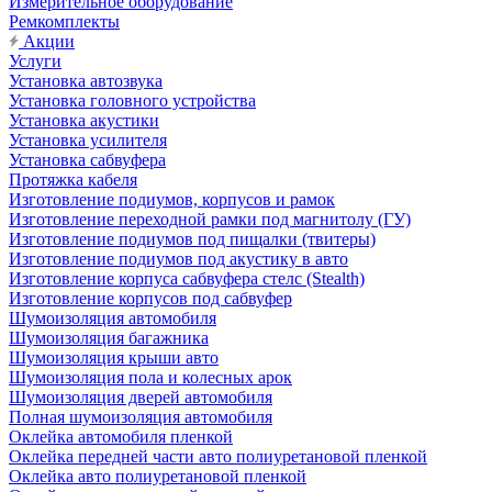
Измерительное оборудование
Ремкомплекты
Акции
Услуги
Установка автозвука
Установка головного устройства
Установка акустики
Установка усилителя
Установка сабвуфера
Протяжка кабеля
Изготовление подиумов, корпусов и рамок
Изготовление переходной рамки под магнитолу (ГУ)
Изготовление подиумов под пищалки (твитеры)
Изготовление подиумов под акустику в авто
Изготовление корпуса сабвуфера стелс (Stealth)
Изготовление корпусов под сабвуфер
Шумоизоляция автомобиля
Шумоизоляция багажника
Шумоизоляция крыши авто
Шумоизоляция пола и колесных арок
Шумоизоляция дверей автомобиля
Полная шумоизоляция автомобиля
Оклейка автомобиля пленкой
Оклейка передней части авто полиуретановой пленкой
Оклейка авто полиуретановой пленкой