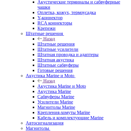
Акустические терминалы и сабвуферные
чашки
Оплетка, кожух, термоусадка
Y-коннектор
RCA коннекторы
Крепежи
Штатные решения
Назад
Штатные решения
Штатные усилители
Штатная проводка и адаптеры
Штатная акустика
Штатные сабвуферы
Готовые решения
Акустика Marine и Moto
Назад
Акустика Marine и Moto
Акустика Marine
Сабвуферы Marine
Усилители Marine
Магнитолы Marine
Крепления-хомуты Marine
Кабель и комплектующие Marine
Автосигнализация
Магнитолы