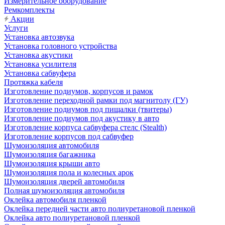
Измерительное оборудование
Ремкомплекты
Акции
Услуги
Установка автозвука
Установка головного устройства
Установка акустики
Установка усилителя
Установка сабвуфера
Протяжка кабеля
Изготовление подиумов, корпусов и рамок
Изготовление переходной рамки под магнитолу (ГУ)
Изготовление подиумов под пищалки (твитеры)
Изготовление подиумов под акустику в авто
Изготовление корпуса сабвуфера стелс (Stealth)
Изготовление корпусов под сабвуфер
Шумоизоляция автомобиля
Шумоизоляция багажника
Шумоизоляция крыши авто
Шумоизоляция пола и колесных арок
Шумоизоляция дверей автомобиля
Полная шумоизоляция автомобиля
Оклейка автомобиля пленкой
Оклейка передней части авто полиуретановой пленкой
Оклейка авто полиуретановой пленкой