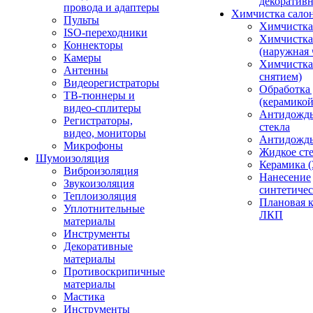
декоративн
провода и адаптеры
Химчистка сало
Пульты
Химчистка
ISO-переходники
Химчистка
Коннекторы
(наружная 
Камеры
Химчистка 
Антенны
снятием)
Видеорегистраторы
Обработка
ТВ-тюннеры и
(керамикой
видео-сплитеры
Антидождь
Регистраторы,
стекла
видео, мониторы
Антидождь 
Микрофоны
Жидкое сте
Шумоизоляция
Керамика (
Виброизоляция
Нанесение
Звукоизоляция
синтетичес
Теплоизоляция
Плановая 
Уплотнительные
ЛКП
материалы
Инструменты
Декоративные
материалы
Противоскрипичные
материалы
Мастика
Инструменты