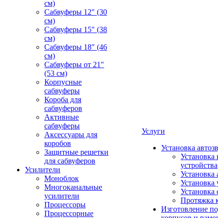
см)
Сабвуферы 12" (30
см)
Сабвуферы 15" (38
см)
Сабвуферы 18" (46
см)
Сабвуферы от 21"
(53 см)
Корпусные
сабвуферы
Короба для
сабвуферов
Активные
сабвуферы
Услуги
Аксессуары для
коробов
Установка автоз
Защитные решетки
Установка 
для сабвуферов
устройства
Усилители
Установка 
Моноблок
Установка 
Многоканальные
Установка 
усилители
Протяжка 
Процессоры
Изготовление п
Процессорные
корпусов и рамо