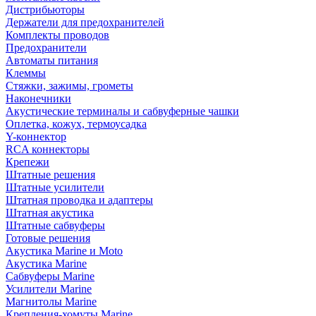
Дистрибьюторы
Держатели для предохранителей
Комплекты проводов
Предохранители
Автоматы питания
Клеммы
Стяжки, зажимы, грометы
Наконечники
Акустические терминалы и сабвуферные чашки
Оплетка, кожух, термоусадка
Y-коннектор
RCA коннекторы
Крепежи
Штатные решения
Штатные усилители
Штатная проводка и адаптеры
Штатная акустика
Штатные сабвуферы
Готовые решения
Акустика Marine и Moto
Акустика Marine
Сабвуферы Marine
Усилители Marine
Магнитолы Marine
Крепления-хомуты Marine