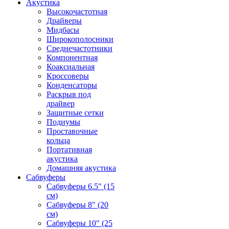
Акустика
Высокочастотная
Драйверы
Мидбасы
Широкополосники
Среднечастотники
Компонентная
Коаксиальная
Кроссоверы
Конденсаторы
Раскрыв под
драйвер
Защитные сетки
Подиумы
Проставочные
кольца
Портативная
акустика
Домашняя акустика
Сабвуферы
Сабвуферы 6.5" (15
см)
Сабвуферы 8" (20
см)
Сабвуферы 10" (25