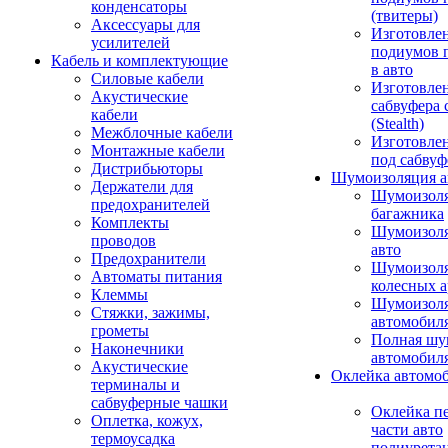
конденсаторы
(твитеры)
Аксессуары для
Изготовле
усилителей
подиумов 
Кабель и комплектующие
в авто
Силовые кабели
Изготовлен
Акустические
сабвуфера 
кабели
(Stealth)
Межблочные кабели
Изготовле
Монтажные кабели
под сабвуф
Дистрибьюторы
Шумоизоляция а
Держатели для
Шумоизол
предохранителей
багажника
Комплекты
Шумоизол
проводов
авто
Предохранители
Шумоизоля
Автоматы питания
колесных а
Клеммы
Шумоизоля
Стяжки, зажимы,
автомобил
грометы
Полная шу
Наконечники
автомобил
Акустические
Оклейка автомо
терминалы и
сабвуферные чашки
Оклейка п
Оплетка, кожух,
части авто
термоусадка
полиурета