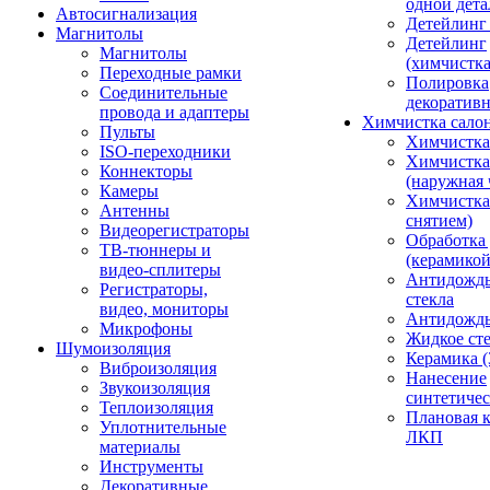
одной дета
Автосигнализация
Детейлинг
Магнитолы
Детейлинг
Магнитолы
(химчистк
Переходные рамки
Полировка
Соединительные
декоративн
провода и адаптеры
Химчистка сало
Пульты
Химчистка
ISO-переходники
Химчистка
Коннекторы
(наружная 
Камеры
Химчистка 
Антенны
снятием)
Видеорегистраторы
Обработка
ТВ-тюннеры и
(керамикой
видео-сплитеры
Антидождь
Регистраторы,
стекла
видео, мониторы
Антидождь 
Микрофоны
Жидкое сте
Шумоизоляция
Керамика (
Виброизоляция
Нанесение
Звукоизоляция
синтетичес
Теплоизоляция
Плановая 
Уплотнительные
ЛКП
материалы
Инструменты
Декоративные