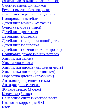
Оклейка авто виниловой пленкой
Снятие/замена шильдиков
Ремонт вмятин без покраски
Локальное окрашивание детали
Полировка и детейлинг
Детейлинг мойка (3-х фазная)
Очистка кузова глиной
Детейлинг двигателя
Детейлинг подвески
Детейлинг полировка одной детали
Детейлинг полировка
Детейлинг (химчистка+полировка)
Полировка декоративных вставок
Химчистка салона
Химчистка салона
Химчистка дисков (наружная часть)
Химчистка дисков (со снятием)
Обработка дисков (керамикой)
Антидождь передние стекла
Антидождь все стекла
Жидкое стекло (3 слоя)
Керамика (3 слоя)
Нанесение синтетического воска
Плановая коррекция ЛКП
Блог