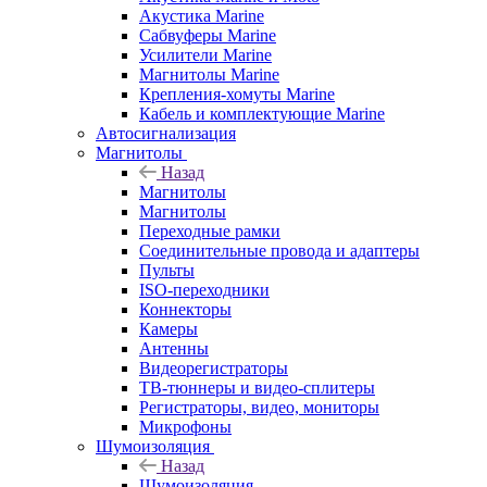
Акустика Marine
Сабвуферы Marine
Усилители Marine
Магнитолы Marine
Крепления-хомуты Marine
Кабель и комплектующие Marine
Автосигнализация
Магнитолы
Назад
Магнитолы
Магнитолы
Переходные рамки
Соединительные провода и адаптеры
Пульты
ISO-переходники
Коннекторы
Камеры
Антенны
Видеорегистраторы
ТВ-тюннеры и видео-сплитеры
Регистраторы, видео, мониторы
Микрофоны
Шумоизоляция
Назад
Шумоизоляция