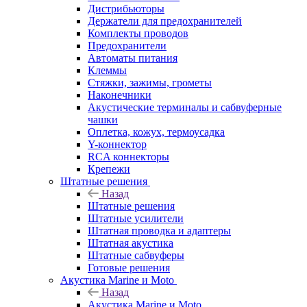
Дистрибьюторы
Держатели для предохранителей
Комплекты проводов
Предохранители
Автоматы питания
Клеммы
Стяжки, зажимы, грометы
Наконечники
Акустические терминалы и сабвуферные
чашки
Оплетка, кожух, термоусадка
Y-коннектор
RCA коннекторы
Крепежи
Штатные решения
Назад
Штатные решения
Штатные усилители
Штатная проводка и адаптеры
Штатная акустика
Штатные сабвуферы
Готовые решения
Акустика Marine и Moto
Назад
Акустика Marine и Moto