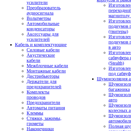
усилители
Изготовле
Преобразователь
переходно
аудиосигнала
магнитолу 
Вольтметры
Изготовле
Автомобильные
подиумов 
конденсаторы
(твитеры)
Аксессуары для
Изготовле
усилителей
подиумов 
Кабель и комплектующие
в авто
Силовые кабели
Изготовлен
Акустические
сабвуфера 
кабели
(Stealth)
Межблочные кабели
Изготовле
Монтажные кабели
под сабвуф
Дистрибьюторы
Шумоизоляция а
Держатели для
Шумоизол
предохранителей
багажника
Комплекты
Шумоизол
проводов
авто
Предохранители
Шумоизоля
Автоматы питания
колесных а
Клеммы
Шумоизоля
Стяжки, зажимы,
автомобил
грометы
Полная шу
Наконечники