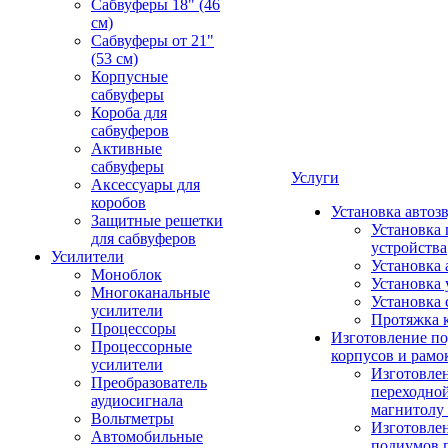
Сабвуферы 18" (46
см)
Сабвуферы от 21"
(53 см)
Корпусные
сабвуферы
Короба для
сабвуферов
Активные
сабвуферы
Услуги
Аксессуары для
коробов
Установка автоз
Защитные решетки
Установка 
для сабвуферов
устройства
Усилители
Установка 
Моноблок
Установка 
Многоканальные
Установка 
усилители
Протяжка 
Процессоры
Изготовление п
Процессорные
корпусов и рамо
усилители
Изготовле
Преобразователь
переходно
аудиосигнала
магнитолу 
Вольтметры
Изготовле
Автомобильные
подиумов 