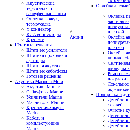
автомобил
Акустические
Оклейка автомо
терминалы и
сабвуферные чашки
Оклейка п
Оплетка, кожух,
части авто
термоусадка
полиурета
Y-коннектор
пленкой
RCA коннекторы
Акции
Оклейка а
Крепежи
полиурета
Штатные решения
пленкой
Штатные усилители
Оклейка а
Штатная проводка и
виниловой
адаптеры
Снятие/зам
Штатная акустика
шильдиков
Штатные сабвуферы
Ремонт вмя
Готовые решения
покраски
Акустика Marine и Moto
Локальное
Акустика Marine
окрашиван
Сабвуферы Marine
Полировка и де
Усилители Marine
Детейлинг 
Магнитолы Marine
фазная)
Крепления-хомуты
Очистка ку
Marine
Детейлинг 
Кабель и
Детейлинг
комплектующие
Детейлинг
Marine