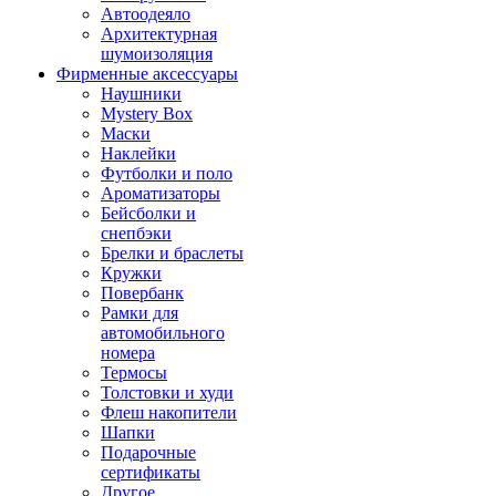
Автоодеяло
Архитектурная
шумоизоляция
Фирменные аксессуары
Наушники
Mystery Box
Маски
Наклейки
Футболки и поло
Ароматизаторы
Бейсболки и
снепбэки
Брелки и браслеты
Кружки
Повербанк
Рамки для
автомобильного
номера
Термосы
Толстовки и худи
Флеш накопители
Шапки
Подарочные
сертификаты
Другое