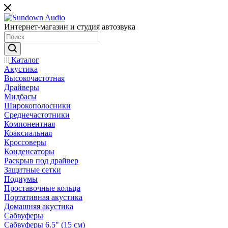
Интернет-магазин и студия автозвука
Каталог
Акустика
Высокочастотная
Драйверы
Мидбасы
Широкополосники
Среднечастотники
Компонентная
Коаксиальная
Кроссоверы
Конденсаторы
Раскрыв под драйвер
Защитные сетки
Подиумы
Проставочные кольца
Портативная акустика
Домашняя акустика
Сабвуферы
Сабвуферы 6.5" (15 см)