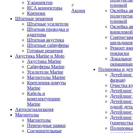
Y-коннектор
пленкой
RCA коннекторы
Акции
Оклейка а
Крепежи
полиурета
Штатные решения
пленкой
Штатные усилители
Оклейка а
Штатная проводка и
виниловой
адаптеры
Снятие/зам
Штатная акустика
шильдиков
Штатные сабвуферы
Ремонт вмя
Готовые решения
покраски
Акустика Marine и Moto
Локальное
Акустика Marine
окрашиван
Сабвуферы Marine
Полировка и де
Усилители Marine
Детейлинг 
Магнитолы Marine
фазная)
Крепления-хомуты
Очистка ку
Marine
Детейлинг 
Кабель и
Детейлинг
комплектующие
Детейлинг
Marine
одной дета
Автосигнализация
Детейлинг
Магнитолы
Детейлинг
Магнитолы
(химчистк
Переходные рамки
Полировка
Соединительные