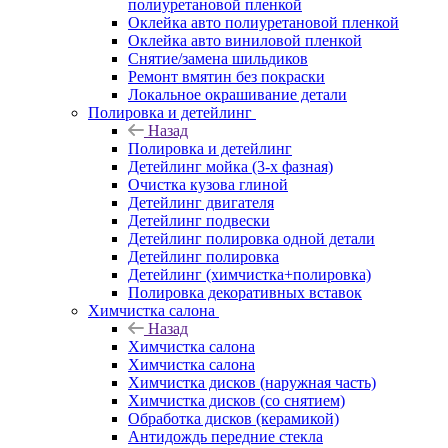
полиуретановой пленкой
Оклейка авто полиуретановой пленкой
Оклейка авто виниловой пленкой
Снятие/замена шильдиков
Ремонт вмятин без покраски
Локальное окрашивание детали
Полировка и детейлинг
Назад
Полировка и детейлинг
Детейлинг мойка (3-х фазная)
Очистка кузова глиной
Детейлинг двигателя
Детейлинг подвески
Детейлинг полировка одной детали
Детейлинг полировка
Детейлинг (химчистка+полировка)
Полировка декоративных вставок
Химчистка салона
Назад
Химчистка салона
Химчистка салона
Химчистка дисков (наружная часть)
Химчистка дисков (со снятием)
Обработка дисков (керамикой)
Антидождь передние стекла