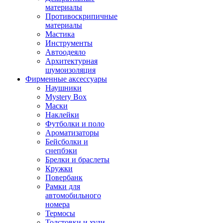
материалы
Противоскрипичные
материалы
Мастика
Инструменты
Автоодеяло
Архитектурная
шумоизоляция
Фирменные аксессуары
Наушники
Mystery Box
Маски
Наклейки
Футболки и поло
Ароматизаторы
Бейсболки и
снепбэки
Брелки и браслеты
Кружки
Повербанк
Рамки для
автомобильного
номера
Термосы
Толстовки и худи