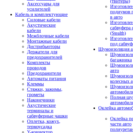
(твитеры)
Аксессуары для
Изготовле
усилителей
подиумов 
Кабель и комплектующие
в авто
Силовые кабели
Изготовлен
Акустические
сабвуфера 
кабели
(Stealth)
Межблочные кабели
Изготовле
Монтажные кабели
под сабвуф
Дистрибьюторы
Шумоизоляция а
Держатели для
Шумоизол
предохранителей
багажника
Комплекты
Шумоизол
проводов
авто
Предохранители
Шумоизоля
Автоматы питания
колесных а
Клеммы
Шумоизоля
Стяжки, зажимы,
автомобил
грометы
Полная шу
Наконечники
автомобил
Акустические
Оклейка автомо
терминалы и
сабвуферные чашки
Оклейка п
Оплетка, кожух,
части авто
термоусадка
полиурета
Y-коннектор