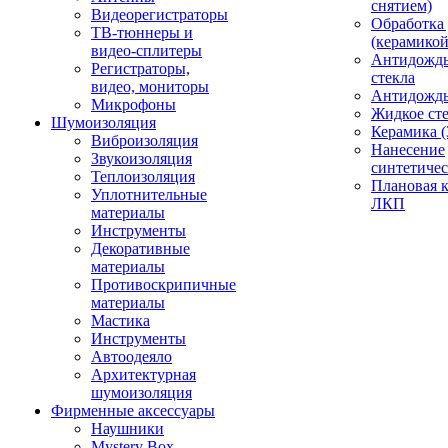
снятием)
Видеорегистраторы
Обработка
ТВ-тюннеры и
(керамикой
видео-сплитеры
Антидождь
Регистраторы,
стекла
видео, мониторы
Антидождь 
Микрофоны
Жидкое сте
Шумоизоляция
Керамика (
Виброизоляция
Нанесение
Звукоизоляция
синтетичес
Теплоизоляция
Плановая 
Уплотнительные
ЛКП
материалы
Инструменты
Декоративные
материалы
Противоскрипичные
материалы
Мастика
Инструменты
Автоодеяло
Архитектурная
шумоизоляция
Фирменные аксессуары
Наушники
Mystery Box