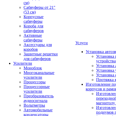
см)
Сабвуферы от 21"
(53 см)
Корпусные
сабвуферы
Короба для
сабвуферов
Активные
сабвуферы
Услуги
Аксессуары для
коробов
Установка автоз
Защитные решетки
Установка 
для сабвуферов
устройства
Усилители
Установка 
Моноблок
Установка 
Многоканальные
Установка 
усилители
Протяжка 
Процессоры
Изготовление п
Процессорные
корпусов и рамо
усилители
Изготовле
Преобразователь
переходно
аудиосигнала
магнитолу 
Вольтметры
Изготовле
Автомобильные
подиумов 
конденсаторы