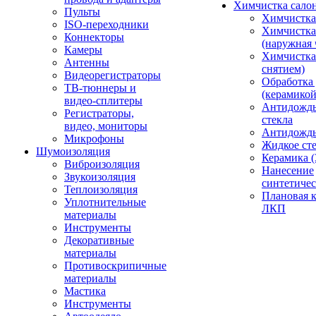
Химчистка сало
Пульты
Химчистка
ISO-переходники
Химчистка
Коннекторы
(наружная 
Камеры
Химчистка 
Антенны
снятием)
Видеорегистраторы
Обработка
ТВ-тюннеры и
(керамикой
видео-сплитеры
Антидождь
Регистраторы,
стекла
видео, мониторы
Антидождь 
Микрофоны
Жидкое сте
Шумоизоляция
Керамика (
Виброизоляция
Нанесение
Звукоизоляция
синтетичес
Теплоизоляция
Плановая 
Уплотнительные
ЛКП
материалы
Инструменты
Декоративные
материалы
Противоскрипичные
материалы
Мастика
Инструменты