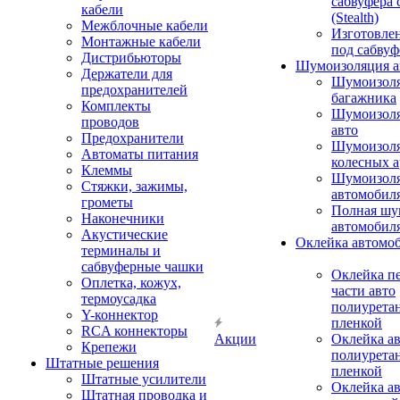
сабвуфера 
кабели
(Stealth)
Межблочные кабели
Изготовле
Монтажные кабели
под сабвуф
Дистрибьюторы
Шумоизоляция а
Держатели для
Шумоизол
предохранителей
багажника
Комплекты
Шумоизол
проводов
авто
Предохранители
Шумоизоля
Автоматы питания
колесных а
Клеммы
Шумоизоля
Стяжки, зажимы,
автомобил
грометы
Полная шу
Наконечники
автомобил
Акустические
Оклейка автомо
терминалы и
сабвуферные чашки
Оклейка п
Оплетка, кожух,
части авто
термоусадка
полиурета
Y-коннектор
пленкой
RCA коннекторы
Акции
Оклейка а
Крепежи
полиурета
Штатные решения
пленкой
Штатные усилители
Оклейка а
Штатная проводка и