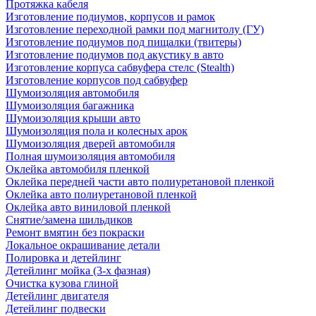
Протяжка кабеля
Изготовление подиумов, корпусов и рамок
Изготовление переходной рамки под магнитолу (ГУ)
Изготовление подиумов под пищалки (твитеры)
Изготовление подиумов под акустику в авто
Изготовление корпуса сабвуфера стелс (Stealth)
Изготовление корпусов под сабвуфер
Шумоизоляция автомобиля
Шумоизоляция багажника
Шумоизоляция крыши авто
Шумоизоляция пола и колесных арок
Шумоизоляция дверей автомобиля
Полная шумоизоляция автомобиля
Оклейка автомобиля пленкой
Оклейка передней части авто полиуретановой пленкой
Оклейка авто полиуретановой пленкой
Оклейка авто виниловой пленкой
Снятие/замена шильдиков
Ремонт вмятин без покраски
Локальное окрашивание детали
Полировка и детейлинг
Детейлинг мойка (3-х фазная)
Очистка кузова глиной
Детейлинг двигателя
Детейлинг подвески