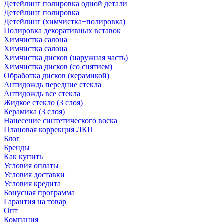
Детейлинг полировка одной детали
Детейлинг полировка
Детейлинг (химчистка+полировка)
Полировка декоративных вставок
Химчистка салона
Химчистка салона
Химчистка дисков (наружная часть)
Химчистка дисков (со снятием)
Обработка дисков (керамикой)
Антидождь передние стекла
Антидождь все стекла
Жидкое стекло (3 слоя)
Керамика (3 слоя)
Нанесение синтетического воска
Плановая коррекция ЛКП
Блог
Бренды
Как купить
Условия оплаты
Условия доставки
Условия кредита
Бонусная программа
Гарантия на товар
Опт
Компания