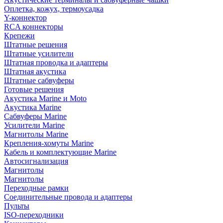
Оплетка, кожух, термоусадка
Y-коннектор
RCA коннекторы
Крепежи
Штатные решения
Штатные усилители
Штатная проводка и адаптеры
Штатная акустика
Штатные сабвуферы
Готовые решения
Акустика Marine и Moto
Акустика Marine
Сабвуферы Marine
Усилители Marine
Магнитолы Marine
Крепления-хомуты Marine
Кабель и комплектующие Marine
Автосигнализация
Магнитолы
Магнитолы
Переходные рамки
Соединительные провода и адаптеры
Пульты
ISO-переходники