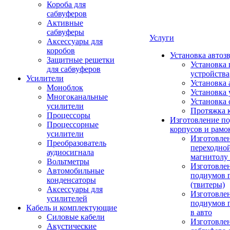
Короба для
сабвуферов
Активные
сабвуферы
Услуги
Аксессуары для
коробов
Установка автоз
Защитные решетки
Установка 
для сабвуферов
устройства
Усилители
Установка 
Моноблок
Установка 
Многоканальные
Установка 
усилители
Протяжка 
Процессоры
Изготовление п
Процессорные
корпусов и рамо
усилители
Изготовле
Преобразователь
переходно
аудиосигнала
магнитолу 
Вольтметры
Изготовле
Автомобильные
подиумов 
конденсаторы
(твитеры)
Аксессуары для
Изготовле
усилителей
подиумов 
Кабель и комплектующие
в авто
Силовые кабели
Изготовлен
Акустические