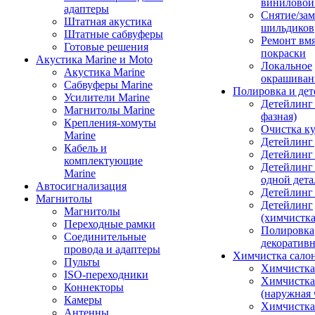
виниловой
адаптеры
Снятие/зам
Штатная акустика
шильдиков
Штатные сабвуферы
Ремонт вмя
Готовые решения
покраски
Акустика Marine и Moto
Локальное
Акустика Marine
окрашиван
Сабвуферы Marine
Полировка и де
Усилители Marine
Детейлинг 
Магнитолы Marine
фазная)
Крепления-хомуты
Очистка ку
Marine
Детейлинг 
Кабель и
Детейлинг
комплектующие
Детейлинг
Marine
одной дета
Автосигнализация
Детейлинг
Магнитолы
Детейлинг
Магнитолы
(химчистк
Переходные рамки
Полировка
Соединительные
декоративн
провода и адаптеры
Химчистка сало
Пульты
Химчистка
ISO-переходники
Химчистка
Коннекторы
(наружная 
Камеры
Химчистка 
Антенны