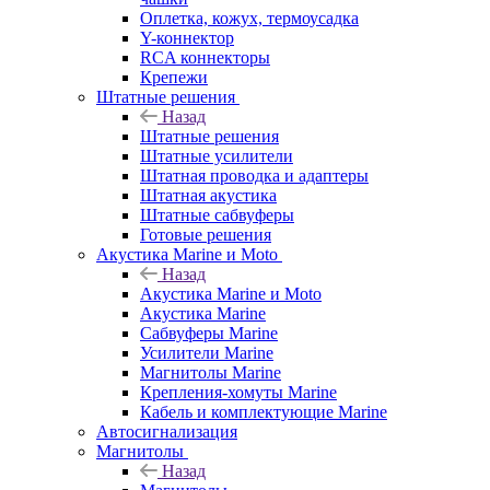
Оплетка, кожух, термоусадка
Y-коннектор
RCA коннекторы
Крепежи
Штатные решения
Назад
Штатные решения
Штатные усилители
Штатная проводка и адаптеры
Штатная акустика
Штатные сабвуферы
Готовые решения
Акустика Marine и Moto
Назад
Акустика Marine и Moto
Акустика Marine
Сабвуферы Marine
Усилители Marine
Магнитолы Marine
Крепления-хомуты Marine
Кабель и комплектующие Marine
Автосигнализация
Магнитолы
Назад