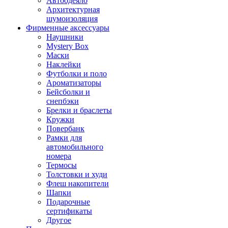
Автоодеяло
Архитектурная
шумоизоляция
Фирменные аксессуары
Наушники
Mystery Box
Маски
Наклейки
Футболки и поло
Ароматизаторы
Бейсболки и
снепбэки
Брелки и браслеты
Кружки
Повербанк
Рамки для
автомобильного
номера
Термосы
Толстовки и худи
Флеш накопители
Шапки
Подарочные
сертификаты
Другое