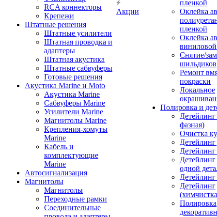
пленкой
RCA коннекторы
Акции
Оклейка а
Крепежи
полиурета
Штатные решения
пленкой
Штатные усилители
Оклейка а
Штатная проводка и
виниловой
адаптеры
Снятие/зам
Штатная акустика
шильдиков
Штатные сабвуферы
Ремонт вмя
Готовые решения
покраски
Акустика Marine и Moto
Локальное
Акустика Marine
окрашиван
Сабвуферы Marine
Полировка и де
Усилители Marine
Детейлинг 
Магнитолы Marine
фазная)
Крепления-хомуты
Очистка ку
Marine
Детейлинг 
Кабель и
Детейлинг
комплектующие
Детейлинг
Marine
одной дета
Автосигнализация
Детейлинг
Магнитолы
Детейлинг
Магнитолы
(химчистк
Переходные рамки
Полировка
Соединительные
декоративн
провода и адаптеры