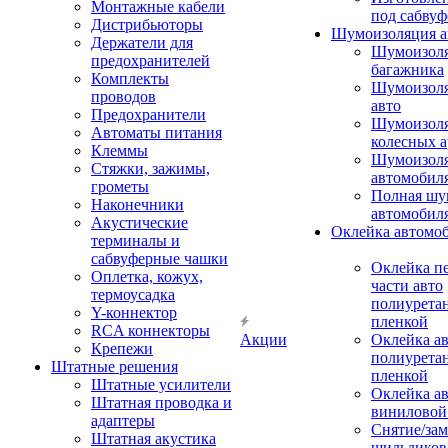
Монтажные кабели
под сабвуф
Дистрибьюторы
Шумоизоляция а
Держатели для
Шумоизол
предохранителей
багажника
Комплекты
Шумоизол
проводов
авто
Предохранители
Шумоизоля
Автоматы питания
колесных а
Клеммы
Шумоизоля
Стяжки, зажимы,
автомобил
грометы
Полная шу
Наконечники
автомобил
Акустические
Оклейка автомо
терминалы и
сабвуферные чашки
Оклейка п
Оплетка, кожух,
части авто
термоусадка
полиурета
Y-коннектор
пленкой
RCA коннекторы
Акции
Оклейка а
Крепежи
полиурета
Штатные решения
пленкой
Штатные усилители
Оклейка а
Штатная проводка и
виниловой
адаптеры
Снятие/зам
Штатная акустика
шильдиков