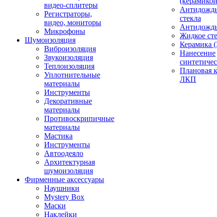
(керамикой
видео-сплитеры
Антидождь
Регистраторы,
стекла
видео, мониторы
Антидождь 
Микрофоны
Жидкое сте
Шумоизоляция
Керамика (
Виброизоляция
Нанесение
Звукоизоляция
синтетичес
Теплоизоляция
Плановая 
Уплотнительные
ЛКП
материалы
Инструменты
Декоративные
материалы
Противоскрипичные
материалы
Мастика
Инструменты
Автоодеяло
Архитектурная
шумоизоляция
Фирменные аксессуары
Наушники
Mystery Box
Маски
Наклейки