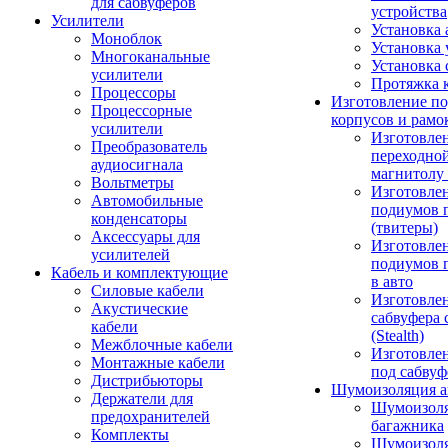
для сабвуферов
устройства
Усилители
Установка 
Моноблок
Установка 
Многоканальные
Установка 
усилители
Протяжка 
Процессоры
Изготовление п
Процессорные
корпусов и рамо
усилители
Изготовле
Преобразователь
переходно
аудиосигнала
магнитолу 
Вольтметры
Изготовле
Автомобильные
подиумов 
конденсаторы
(твитеры)
Аксессуары для
Изготовле
усилителей
подиумов 
Кабель и комплектующие
в авто
Силовые кабели
Изготовлен
Акустические
сабвуфера 
кабели
(Stealth)
Межблочные кабели
Изготовле
Монтажные кабели
под сабвуф
Дистрибьюторы
Шумоизоляция а
Держатели для
Шумоизол
предохранителей
багажника
Комплекты
Шумоизол