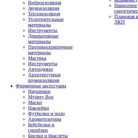
Виброизоляция
Нанесение
Звукоизоляция
синтетичес
Теплоизоляция
Плановая 
Уплотнительные
ЛКП
материалы
Инструменты
Декоративные
материалы
Противоскрипичные
материалы
Мастика
Инструменты
Автоодеяло
Архитектурная
шумоизоляция
Фирменные аксессуары
Наушники
Mystery Box
Маски
Наклейки
Футболки и поло
Ароматизаторы
Бейсболки и
снепбэки
Брелки и браслеты