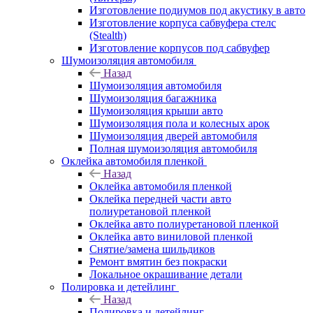
Изготовление подиумов под акустику в авто
Изготовление корпуса сабвуфера стелс
(Stealth)
Изготовление корпусов под сабвуфер
Шумоизоляция автомобиля
Назад
Шумоизоляция автомобиля
Шумоизоляция багажника
Шумоизоляция крыши авто
Шумоизоляция пола и колесных арок
Шумоизоляция дверей автомобиля
Полная шумоизоляция автомобиля
Оклейка автомобиля пленкой
Назад
Оклейка автомобиля пленкой
Оклейка передней части авто
полиуретановой пленкой
Оклейка авто полиуретановой пленкой
Оклейка авто виниловой пленкой
Снятие/замена шильдиков
Ремонт вмятин без покраски
Локальное окрашивание детали
Полировка и детейлинг
Назад
Полировка и детейлинг