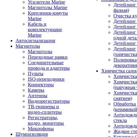
Усилители Marine
Детейлинг 
Магнитолы Marine
фазная)
Крепления-хомуты
Очистка ку
Marine
Детейлинг 
Кабель и
Детейлинг
комплектующие
Детейлинг
Marine
одной дета
Автосигнализация
Детейлинг
Магнитолы
Детейлинг
Магнитолы
(химчистк
Переходные рамки
Полировка
Соединительные
декоративн
провода и адаптеры
Химчистка сало
Пульты
Химчистка
ISO-переходники
Химчистка
Коннекторы
(наружная 
Камеры
Химчистка 
Антенны
снятием)
Видеорегистраторы
Обработка
ТВ-тюннеры и
(керамикой
видео-сплитеры
Антидождь
Регистраторы,
стекла
видео, мониторы
Антидождь 
Микрофоны
Жидкое сте
Шумоизоляция
Керамика (