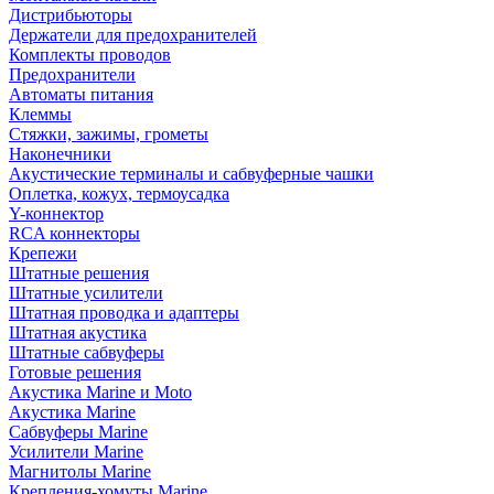
Дистрибьюторы
Держатели для предохранителей
Комплекты проводов
Предохранители
Автоматы питания
Клеммы
Стяжки, зажимы, грометы
Наконечники
Акустические терминалы и сабвуферные чашки
Оплетка, кожух, термоусадка
Y-коннектор
RCA коннекторы
Крепежи
Штатные решения
Штатные усилители
Штатная проводка и адаптеры
Штатная акустика
Штатные сабвуферы
Готовые решения
Акустика Marine и Moto
Акустика Marine
Сабвуферы Marine
Усилители Marine
Магнитолы Marine
Крепления-хомуты Marine