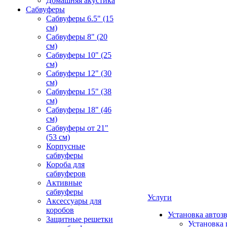
Домашняя акустика
Сабвуферы
Сабвуферы 6.5" (15
см)
Сабвуферы 8" (20
см)
Сабвуферы 10" (25
см)
Сабвуферы 12" (30
см)
Сабвуферы 15" (38
см)
Сабвуферы 18" (46
см)
Сабвуферы от 21"
(53 см)
Корпусные
сабвуферы
Короба для
сабвуферов
Активные
сабвуферы
Услуги
Аксессуары для
коробов
Установка автоз
Защитные решетки
Установка 