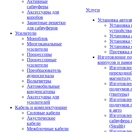
Активные
сабвуферы
Услуги
Аксессуары для
коробов
Установка автоз
Защитные решетки
Установка 
для сабвуферов
устройства
Усилители
Установка 
Моноблок
Установка 
Многоканальные
Установка 
усилители
Протяжка 
Процессоры
Изготовление п
Процессорные
корпусов и рамо
усилители
Изготовле
Преобразователь
переходно
аудиосигнала
магнитолу 
Вольтметры
Изготовле
Автомобильные
подиумов 
конденсаторы
(твитеры)
Аксессуары для
Изготовле
усилителей
подиумов 
Кабель и комплектующие
в авто
Силовые кабели
Изготовлен
Акустические
сабвуфера 
кабели
(Stealth)
Межблочные кабели
Изготовле