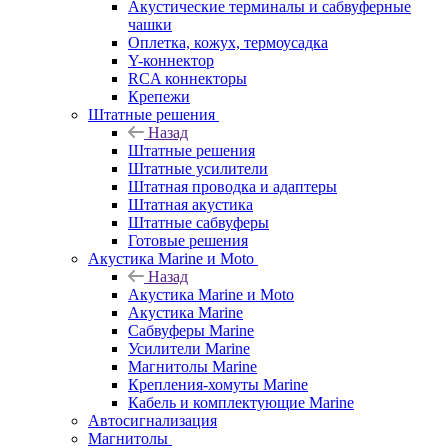
Акустические терминалы и сабвуферные
чашки
Оплетка, кожух, термоусадка
Y-коннектор
RCA коннекторы
Крепежи
Штатные решения
Назад
Штатные решения
Штатные усилители
Штатная проводка и адаптеры
Штатная акустика
Штатные сабвуферы
Готовые решения
Акустика Marine и Moto
Назад
Акустика Marine и Moto
Акустика Marine
Сабвуферы Marine
Усилители Marine
Магнитолы Marine
Крепления-хомуты Marine
Кабель и комплектующие Marine
Автосигнализация
Магнитолы