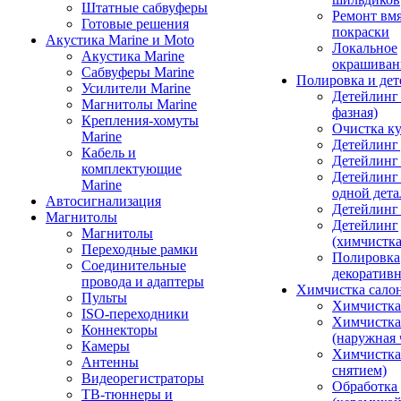
Штатные сабвуферы
Ремонт вмя
Готовые решения
покраски
Акустика Marine и Moto
Локальное
Акустика Marine
окрашиван
Сабвуферы Marine
Полировка и де
Усилители Marine
Детейлинг 
Магнитолы Marine
фазная)
Крепления-хомуты
Очистка ку
Marine
Детейлинг 
Кабель и
Детейлинг
комплектующие
Детейлинг
Marine
одной дета
Автосигнализация
Детейлинг
Магнитолы
Детейлинг
Магнитолы
(химчистк
Переходные рамки
Полировка
Соединительные
декоративн
провода и адаптеры
Химчистка сало
Пульты
Химчистка
ISO-переходники
Химчистка
Коннекторы
(наружная 
Камеры
Химчистка 
Антенны
снятием)
Видеорегистраторы
Обработка
ТВ-тюннеры и