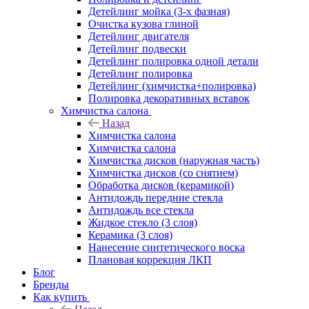
Детейлинг мойка (3-х фазная)
Очистка кузова глиной
Детейлинг двигателя
Детейлинг подвески
Детейлинг полировка одной детали
Детейлинг полировка
Детейлинг (химчистка+полировка)
Полировка декоративных вставок
Химчистка салона
Назад
Химчистка салона
Химчистка салона
Химчистка дисков (наружная часть)
Химчистка дисков (со снятием)
Обработка дисков (керамикой)
Антидождь передние стекла
Антидождь все стекла
Жидкое стекло (3 слоя)
Керамика (3 слоя)
Нанесение синтетического воска
Плановая коррекция ЛКП
Блог
Бренды
Как купить