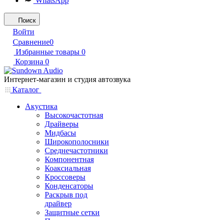
WhatsApp
Поиск
Войти
Сравнение
0
Избранные товары
0
Корзина
0
Интернет-магазин и студия автозвука
Каталог
Акустика
Высокочастотная
Драйверы
Мидбасы
Широкополосники
Среднечастотники
Компонентная
Коаксиальная
Кроссоверы
Конденсаторы
Раскрыв под
драйвер
Защитные сетки