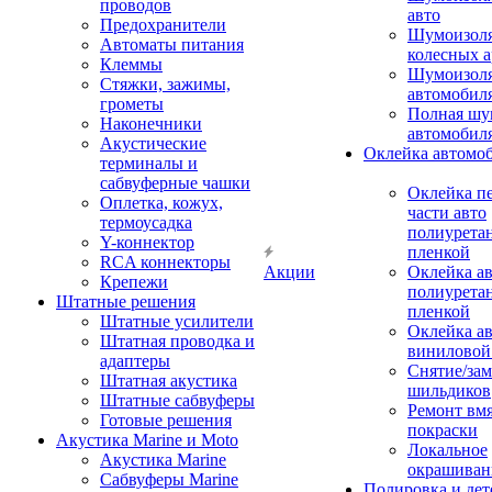
проводов
авто
Предохранители
Шумоизоля
Автоматы питания
колесных а
Клеммы
Шумоизоля
Стяжки, зажимы,
автомобил
грометы
Полная шу
Наконечники
автомобил
Акустические
Оклейка автомо
терминалы и
сабвуферные чашки
Оклейка п
Оплетка, кожух,
части авто
термоусадка
полиурета
Y-коннектор
пленкой
RCA коннекторы
Акции
Оклейка а
Крепежи
полиурета
Штатные решения
пленкой
Штатные усилители
Оклейка а
Штатная проводка и
виниловой
адаптеры
Снятие/зам
Штатная акустика
шильдиков
Штатные сабвуферы
Ремонт вмя
Готовые решения
покраски
Акустика Marine и Moto
Локальное
Акустика Marine
окрашиван
Сабвуферы Marine
Полировка и де