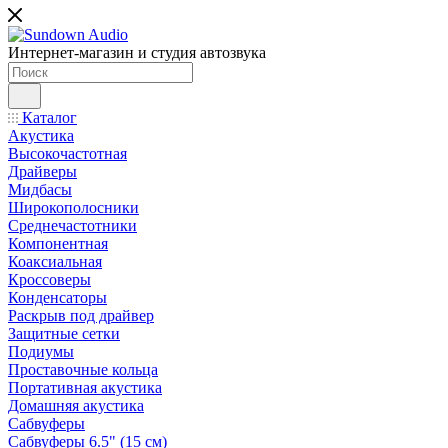
Интернет-магазин и студия автозвука
Каталог
Акустика
Высокочастотная
Драйверы
Мидбасы
Широкополосники
Среднечастотники
Компонентная
Коаксиальная
Кроссоверы
Конденсаторы
Раскрыв под драйвер
Защитные сетки
Подиумы
Проставочные кольца
Портативная акустика
Домашняя акустика
Сабвуферы
Сабвуферы 6.5" (15 см)