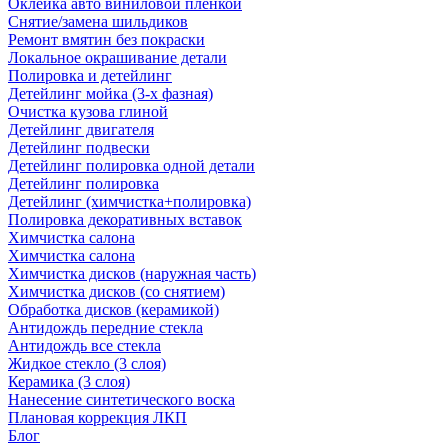
Оклейка авто виниловой пленкой
Снятие/замена шильдиков
Ремонт вмятин без покраски
Локальное окрашивание детали
Полировка и детейлинг
Детейлинг мойка (3-х фазная)
Очистка кузова глиной
Детейлинг двигателя
Детейлинг подвески
Детейлинг полировка одной детали
Детейлинг полировка
Детейлинг (химчистка+полировка)
Полировка декоративных вставок
Химчистка салона
Химчистка салона
Химчистка дисков (наружная часть)
Химчистка дисков (со снятием)
Обработка дисков (керамикой)
Антидождь передние стекла
Антидождь все стекла
Жидкое стекло (3 слоя)
Керамика (3 слоя)
Нанесение синтетического воска
Плановая коррекция ЛКП
Блог