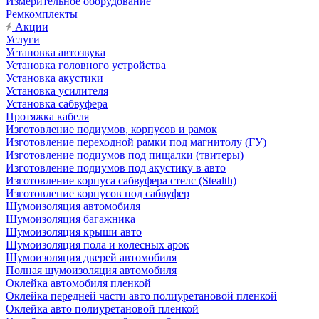
Измерительное оборудование
Ремкомплекты
Акции
Услуги
Установка автозвука
Установка головного устройства
Установка акустики
Установка усилителя
Установка сабвуфера
Протяжка кабеля
Изготовление подиумов, корпусов и рамок
Изготовление переходной рамки под магнитолу (ГУ)
Изготовление подиумов под пищалки (твитеры)
Изготовление подиумов под акустику в авто
Изготовление корпуса сабвуфера стелс (Stealth)
Изготовление корпусов под сабвуфер
Шумоизоляция автомобиля
Шумоизоляция багажника
Шумоизоляция крыши авто
Шумоизоляция пола и колесных арок
Шумоизоляция дверей автомобиля
Полная шумоизоляция автомобиля
Оклейка автомобиля пленкой
Оклейка передней части авто полиуретановой пленкой
Оклейка авто полиуретановой пленкой