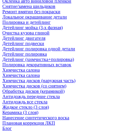
Оклейка авто виниловой пленкой
Снятие/замена шильдиков
Ремонт вмятин без покраски
Локальное окрашивание детали
Полировка и детейлинг
Детейлинг мойка (3-х фазная)
Очистка кузова глиной
Детейлинг двигателя
Детейлинг подвески
Детейлинг полировка одной детали
Детейлинг полировка
Детейлинг (химчистка+полировка)
Полировка декоративных вставок
Химчистка салона
Химчистка салона
Химчистка дисков (наружная часть)
Химчистка дисков (со снятием)
Обработка дисков (керамикой)
Антидождь передние стекла
Антидождь все стекла
Жидкое стекло (3 слоя)
Керамика (3 слоя)
Нанесение синтетического воска
Плановая коррекция ЛКП
Блог