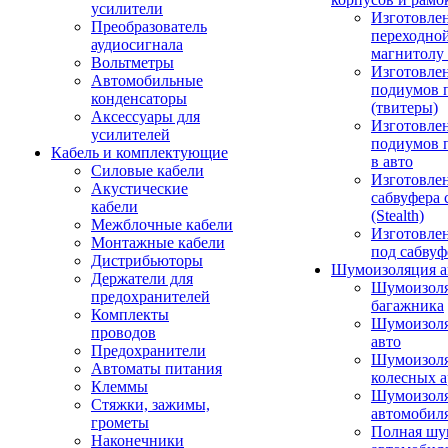
усилители
Изготовле
Преобразователь
переходно
аудиосигнала
магнитолу 
Вольтметры
Изготовле
Автомобильные
подиумов 
конденсаторы
(твитеры)
Аксессуары для
Изготовле
усилителей
подиумов 
Кабель и комплектующие
в авто
Силовые кабели
Изготовлен
Акустические
сабвуфера 
кабели
(Stealth)
Межблочные кабели
Изготовле
Монтажные кабели
под сабвуф
Дистрибьюторы
Шумоизоляция а
Держатели для
Шумоизол
предохранителей
багажника
Комплекты
Шумоизол
проводов
авто
Предохранители
Шумоизоля
Автоматы питания
колесных а
Клеммы
Шумоизоля
Стяжки, зажимы,
автомобил
грометы
Полная шу
Наконечники