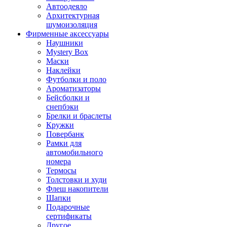
Автоодеяло
Архитектурная
шумоизоляция
Фирменные аксессуары
Наушники
Mystery Box
Маски
Наклейки
Футболки и поло
Ароматизаторы
Бейсболки и
снепбэки
Брелки и браслеты
Кружки
Повербанк
Рамки для
автомобильного
номера
Термосы
Толстовки и худи
Флеш накопители
Шапки
Подарочные
сертификаты
Другое