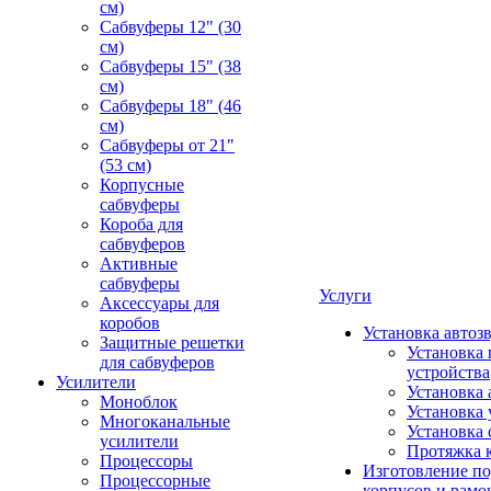
см)
Сабвуферы 12" (30
см)
Сабвуферы 15" (38
см)
Сабвуферы 18" (46
см)
Сабвуферы от 21"
(53 см)
Корпусные
сабвуферы
Короба для
сабвуферов
Активные
сабвуферы
Услуги
Аксессуары для
коробов
Установка автоз
Защитные решетки
Установка 
для сабвуферов
устройства
Усилители
Установка 
Моноблок
Установка 
Многоканальные
Установка 
усилители
Протяжка 
Процессоры
Изготовление п
Процессорные
корпусов и рамо