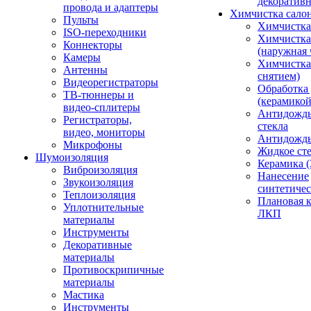
декоративн
провода и адаптеры
Химчистка сало
Пульты
Химчистка
ISO-переходники
Химчистка
Коннекторы
(наружная 
Камеры
Химчистка 
Антенны
снятием)
Видеорегистраторы
Обработка
ТВ-тюннеры и
(керамикой
видео-сплитеры
Антидождь
Регистраторы,
стекла
видео, мониторы
Антидождь 
Микрофоны
Жидкое сте
Шумоизоляция
Керамика (
Виброизоляция
Нанесение
Звукоизоляция
синтетичес
Теплоизоляция
Плановая 
Уплотнительные
ЛКП
материалы
Инструменты
Декоративные
материалы
Противоскрипичные
материалы
Мастика
Инструменты