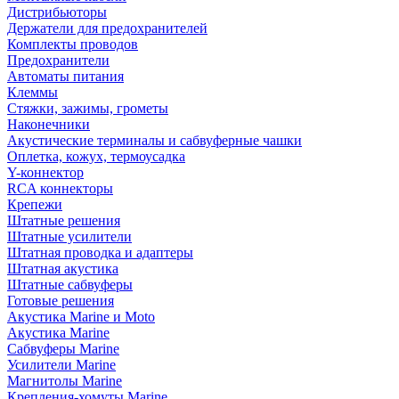
Дистрибьюторы
Держатели для предохранителей
Комплекты проводов
Предохранители
Автоматы питания
Клеммы
Стяжки, зажимы, грометы
Наконечники
Акустические терминалы и сабвуферные чашки
Оплетка, кожух, термоусадка
Y-коннектор
RCA коннекторы
Крепежи
Штатные решения
Штатные усилители
Штатная проводка и адаптеры
Штатная акустика
Штатные сабвуферы
Готовые решения
Акустика Marine и Moto
Акустика Marine
Сабвуферы Marine
Усилители Marine
Магнитолы Marine
Крепления-хомуты Marine