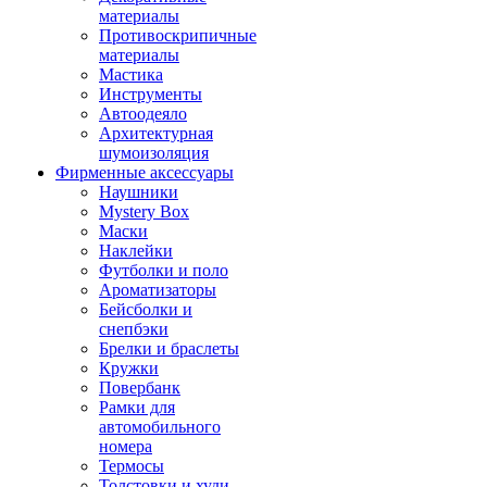
материалы
Противоскрипичные
материалы
Мастика
Инструменты
Автоодеяло
Архитектурная
шумоизоляция
Фирменные аксессуары
Наушники
Mystery Box
Маски
Наклейки
Футболки и поло
Ароматизаторы
Бейсболки и
снепбэки
Брелки и браслеты
Кружки
Повербанк
Рамки для
автомобильного
номера
Термосы
Толстовки и худи