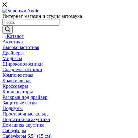
Интернет-магазин и студия автозвука
Каталог
Акустика
Высокочастотная
Драйверы
Мидбасы
Широкополосники
Среднечастотники
Компонентная
Коаксиальная
Кроссоверы
Конденсаторы
Раскрыв под драйвер
Защитные сетки
Подиумы
Проставочные кольца
Портативная акустика
Домашняя акустика
Сабвуферы
Сабвуферы 6.5" (15 см)