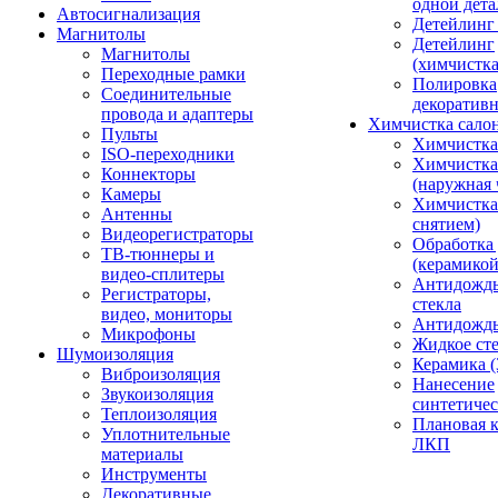
одной дета
Автосигнализация
Детейлинг
Магнитолы
Детейлинг
Магнитолы
(химчистк
Переходные рамки
Полировка
Соединительные
декоративн
провода и адаптеры
Химчистка сало
Пульты
Химчистка
ISO-переходники
Химчистка
Коннекторы
(наружная 
Камеры
Химчистка 
Антенны
снятием)
Видеорегистраторы
Обработка
ТВ-тюннеры и
(керамикой
видео-сплитеры
Антидождь
Регистраторы,
стекла
видео, мониторы
Антидождь 
Микрофоны
Жидкое сте
Шумоизоляция
Керамика (
Виброизоляция
Нанесение
Звукоизоляция
синтетичес
Теплоизоляция
Плановая 
Уплотнительные
ЛКП
материалы
Инструменты
Декоративные