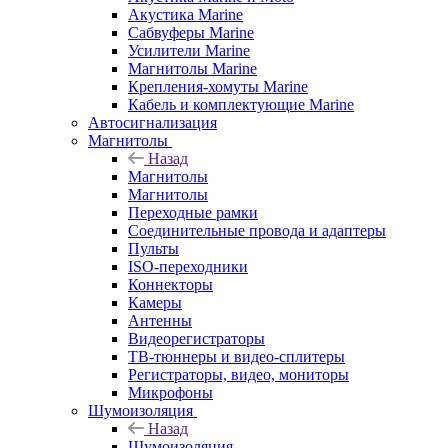
Акустика Marine
Сабвуферы Marine
Усилители Marine
Магнитолы Marine
Крепления-хомуты Marine
Кабель и комплектующие Marine
Автосигнализация
Магнитолы
Назад
Магнитолы
Магнитолы
Переходные рамки
Соединительные провода и адаптеры
Пульты
ISO-переходники
Коннекторы
Камеры
Антенны
Видеорегистраторы
ТВ-тюннеры и видео-сплитеры
Регистраторы, видео, мониторы
Микрофоны
Шумоизоляция
Назад
Шумоизоляция