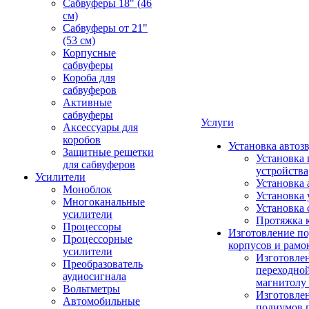
Сабвуферы 18" (46
см)
Сабвуферы от 21"
(53 см)
Корпусные
сабвуферы
Короба для
сабвуферов
Активные
сабвуферы
Услуги
Аксессуары для
коробов
Установка автоз
Защитные решетки
Установка 
для сабвуферов
устройства
Усилители
Установка 
Моноблок
Установка 
Многоканальные
Установка 
усилители
Протяжка 
Процессоры
Изготовление п
Процессорные
корпусов и рамо
усилители
Изготовле
Преобразователь
переходно
аудиосигнала
магнитолу 
Вольтметры
Изготовле
Автомобильные
подиумов 