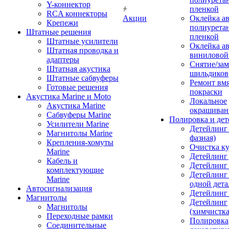
Y-коннектор
пленкой
RCA коннекторы
Акции
Оклейка а
Крепежи
полиурета
Штатные решения
пленкой
Штатные усилители
Оклейка а
Штатная проводка и
виниловой
адаптеры
Снятие/зам
Штатная акустика
шильдиков
Штатные сабвуферы
Ремонт вмя
Готовые решения
покраски
Акустика Marine и Moto
Локальное
Акустика Marine
окрашиван
Сабвуферы Marine
Полировка и де
Усилители Marine
Детейлинг 
Магнитолы Marine
фазная)
Крепления-хомуты
Очистка ку
Marine
Детейлинг 
Кабель и
Детейлинг
комплектующие
Детейлинг
Marine
одной дета
Автосигнализация
Детейлинг
Магнитолы
Детейлинг
Магнитолы
(химчистк
Переходные рамки
Полировка
Соединительные