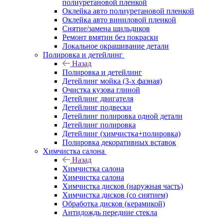
полиуретановой пленкой
Оклейка авто полиуретановой пленкой
Оклейка авто виниловой пленкой
Снятие/замена шильдиков
Ремонт вмятин без покраски
Локальное окрашивание детали
Полировка и детейлинг
Назад
Полировка и детейлинг
Детейлинг мойка (3-х фазная)
Очистка кузова глиной
Детейлинг двигателя
Детейлинг подвески
Детейлинг полировка одной детали
Детейлинг полировка
Детейлинг (химчистка+полировка)
Полировка декоративных вставок
Химчистка салона
Назад
Химчистка салона
Химчистка салона
Химчистка дисков (наружная часть)
Химчистка дисков (со снятием)
Обработка дисков (керамикой)
Антидождь передние стекла