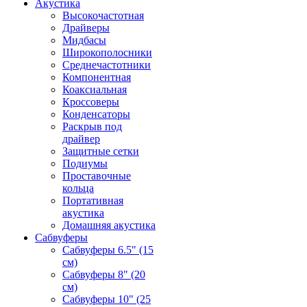
Акустика
Высокочастотная
Драйверы
Мидбасы
Широкополосники
Среднечастотники
Компонентная
Коаксиальная
Кроссоверы
Конденсаторы
Раскрыв под
драйвер
Защитные сетки
Подиумы
Проставочные
кольца
Портативная
акустика
Домашняя акустика
Сабвуферы
Сабвуферы 6.5" (15
см)
Сабвуферы 8" (20
см)
Сабвуферы 10" (25