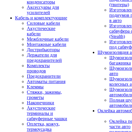
конденсаторы
(твитеры)
Аксессуары для
Изготовле
усилителей
подиумов 
Кабель и комплектующие
в авто
Силовые кабели
Изготовлен
Акустические
сабвуфера 
кабели
(Stealth)
Межблочные кабели
Изготовле
Монтажные кабели
под сабвуф
Дистрибьюторы
Шумоизоляция а
Держатели для
Шумоизол
предохранителей
багажника
Комплекты
Шумоизол
проводов
авто
Предохранители
Шумоизоля
Автоматы питания
колесных а
Клеммы
Шумоизоля
Стяжки, зажимы,
автомобил
грометы
Полная шу
Наконечники
автомобил
Акустические
Оклейка автомо
терминалы и
сабвуферные чашки
Оклейка п
Оплетка, кожух,
части авто
термоусадка
полиурета