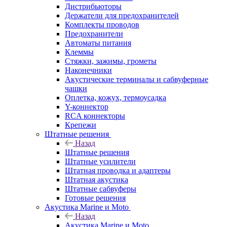
Дистрибьюторы
Держатели для предохранителей
Комплекты проводов
Предохранители
Автоматы питания
Клеммы
Стяжки, зажимы, грометы
Наконечники
Акустические терминалы и сабвуферные
чашки
Оплетка, кожух, термоусадка
Y-коннектор
RCA коннекторы
Крепежи
Штатные решения
Назад
Штатные решения
Штатные усилители
Штатная проводка и адаптеры
Штатная акустика
Штатные сабвуферы
Готовые решения
Акустика Marine и Moto
Назад
Акустика Marine и Moto