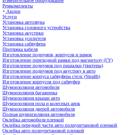
Измерительное оборудование
Ремкомплекты
Акции
Услуги
Установка автозвука
Установка головного устройства
Установка акустики
Установка усилителя
Установка сабвуфера
Протяжка кабеля
Изготовление подиумов, корпусов и рамок
Изготовление переходной рамки под магнитолу (ГУ)
Изготовление подиумов под пищалки (твитеры)
Изготовление подиумов под акустику в авто
Изготовление корпуса сабвуфера стелс (Stealth)
Изготовление корпусов под сабвуфер
Шумоизоляция автомобиля
Шумоизоляция багажника
Шумоизоляция крыши авто
Шумоизоляция пола и колесных арок
Шумоизоляция дверей автомобиля
Полная шумоизоляция автомобиля
Оклейка автомобиля пленкой
Оклейка передней части авто полиуретановой пленкой
Оклейка авто полиуретановой пленкой