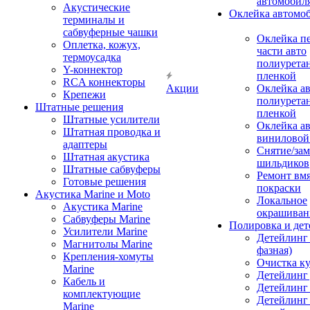
автомобил
Акустические
Оклейка автомо
терминалы и
сабвуферные чашки
Оклейка п
Оплетка, кожух,
части авто
термоусадка
полиурета
Y-коннектор
пленкой
RCA коннекторы
Акции
Оклейка а
Крепежи
полиурета
Штатные решения
пленкой
Штатные усилители
Оклейка а
Штатная проводка и
виниловой
адаптеры
Снятие/зам
Штатная акустика
шильдиков
Штатные сабвуферы
Ремонт вмя
Готовые решения
покраски
Акустика Marine и Moto
Локальное
Акустика Marine
окрашиван
Сабвуферы Marine
Полировка и де
Усилители Marine
Детейлинг 
Магнитолы Marine
фазная)
Крепления-хомуты
Очистка ку
Marine
Детейлинг 
Кабель и
Детейлинг
комплектующие
Детейлинг
Marine