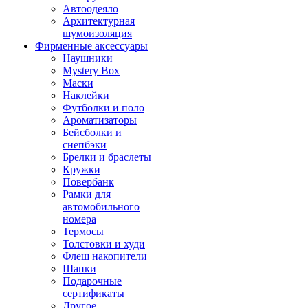
Автоодеяло
Архитектурная
шумоизоляция
Фирменные аксессуары
Наушники
Mystery Box
Маски
Наклейки
Футболки и поло
Ароматизаторы
Бейсболки и
снепбэки
Брелки и браслеты
Кружки
Повербанк
Рамки для
автомобильного
номера
Термосы
Толстовки и худи
Флеш накопители
Шапки
Подарочные
сертификаты
Другое