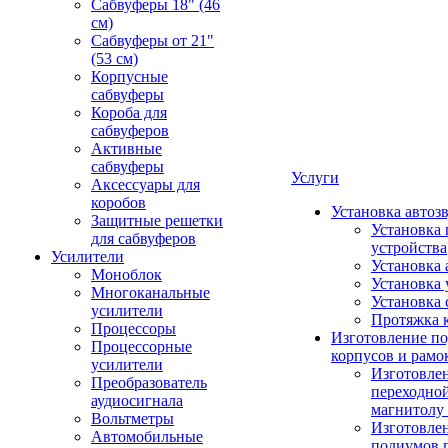
Сабвуферы 18" (46
см)
Сабвуферы от 21"
(53 см)
Корпусные
сабвуферы
Короба для
сабвуферов
Активные
сабвуферы
Услуги
Аксессуары для
коробов
Установка автоз
Защитные решетки
Установка 
для сабвуферов
устройства
Усилители
Установка 
Моноблок
Установка 
Многоканальные
Установка 
усилители
Протяжка 
Процессоры
Изготовление п
Процессорные
корпусов и рамо
усилители
Изготовле
Преобразователь
переходно
аудиосигнала
магнитолу 
Вольтметры
Изготовле
Автомобильные
подиумов 