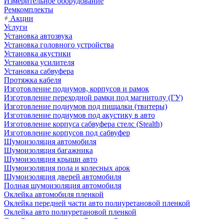
Измерительное оборудование
Ремкомплекты
Акции
Услуги
Установка автозвука
Установка головного устройства
Установка акустики
Установка усилителя
Установка сабвуфера
Протяжка кабеля
Изготовление подиумов, корпусов и рамок
Изготовление переходной рамки под магнитолу (ГУ)
Изготовление подиумов под пищалки (твитеры)
Изготовление подиумов под акустику в авто
Изготовление корпуса сабвуфера стелс (Stealth)
Изготовление корпусов под сабвуфер
Шумоизоляция автомобиля
Шумоизоляция багажника
Шумоизоляция крыши авто
Шумоизоляция пола и колесных арок
Шумоизоляция дверей автомобиля
Полная шумоизоляция автомобиля
Оклейка автомобиля пленкой
Оклейка передней части авто полиуретановой пленкой
Оклейка авто полиуретановой пленкой