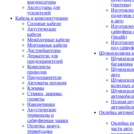
конденсаторы
(твитеры)
Аксессуары для
Изготовле
усилителей
подиумов 
Кабель и комплектующие
в авто
Силовые кабели
Изготовлен
Акустические
сабвуфера 
кабели
(Stealth)
Межблочные кабели
Изготовле
Монтажные кабели
под сабвуф
Дистрибьюторы
Шумоизоляция а
Держатели для
Шумоизол
предохранителей
багажника
Комплекты
Шумоизол
проводов
авто
Предохранители
Шумоизоля
Автоматы питания
колесных а
Клеммы
Шумоизоля
Стяжки, зажимы,
автомобил
грометы
Полная шу
Наконечники
автомобил
Акустические
Оклейка автомо
терминалы и
сабвуферные чашки
Оклейка п
Оплетка, кожух,
части авто
термоусадка
полиурета