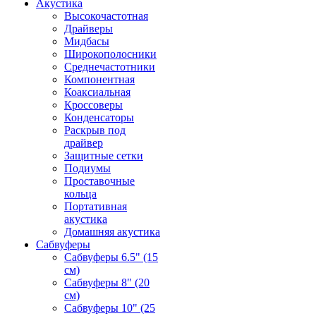
Акустика
Высокочастотная
Драйверы
Мидбасы
Широкополосники
Среднечастотники
Компонентная
Коаксиальная
Кроссоверы
Конденсаторы
Раскрыв под
драйвер
Защитные сетки
Подиумы
Проставочные
кольца
Портативная
акустика
Домашняя акустика
Сабвуферы
Сабвуферы 6.5" (15
см)
Сабвуферы 8" (20
см)
Сабвуферы 10" (25