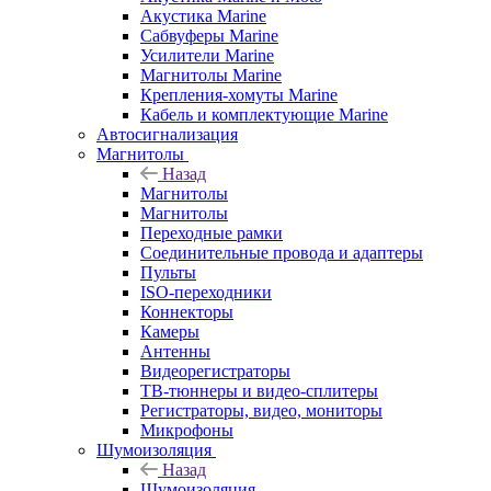
Акустика Marine
Сабвуферы Marine
Усилители Marine
Магнитолы Marine
Крепления-хомуты Marine
Кабель и комплектующие Marine
Автосигнализация
Магнитолы
Назад
Магнитолы
Магнитолы
Переходные рамки
Соединительные провода и адаптеры
Пульты
ISO-переходники
Коннекторы
Камеры
Антенны
Видеорегистраторы
ТВ-тюннеры и видео-сплитеры
Регистраторы, видео, мониторы
Микрофоны
Шумоизоляция
Назад
Шумоизоляция