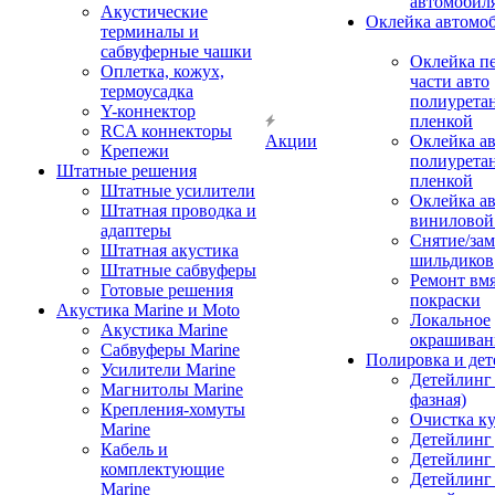
автомобил
Акустические
Оклейка автомо
терминалы и
сабвуферные чашки
Оклейка п
Оплетка, кожух,
части авто
термоусадка
полиурета
Y-коннектор
пленкой
RCA коннекторы
Акции
Оклейка а
Крепежи
полиурета
Штатные решения
пленкой
Штатные усилители
Оклейка а
Штатная проводка и
виниловой
адаптеры
Снятие/зам
Штатная акустика
шильдиков
Штатные сабвуферы
Ремонт вмя
Готовые решения
покраски
Акустика Marine и Moto
Локальное
Акустика Marine
окрашиван
Сабвуферы Marine
Полировка и де
Усилители Marine
Детейлинг 
Магнитолы Marine
фазная)
Крепления-хомуты
Очистка ку
Marine
Детейлинг 
Кабель и
Детейлинг
комплектующие
Детейлинг
Marine