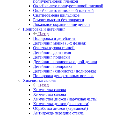
полиуретановой пленкой
Оклейка авто полиуретановой пленкой
Оклейка авто виниловой пленкой
Снятие/замена шильдиков
Ремонт вмятин без покраски
Локальное окрашивание детали
Полировка и детейлинг
Назад
Полировка и детейлинг
Детейлинг мойка (3-х фазная)
Очистка кузова глиной
Детейлинг двигателя
Детейлинг подвески
Детейлинг полировка одной детали
Детейлинг полировка
Детейлинг (химчистка+полировка)
Полировка декоративных вставок
Химчистка салона
Назад
Химчистка салона
Химчистка салона
Химчистка дисков (наружная часть)
Химчистка дисков (со снятием)
Обработка дисков (керамикой)
Антидождь передние стекла