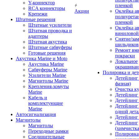
Y-коннектор
пленкой
RCA коннекторы
Акции
Оклейка а
Крепежи
полиурета
Штатные решения
пленкой
Штатные усилители
Оклейка а
Штатная проводка и
виниловой
адаптеры
Снятие/зам
Штатная акустика
шильдиков
Штатные сабвуферы
Ремонт вмя
Готовые решения
покраски
Акустика Marine и Moto
Локальное
Акустика Marine
окрашиван
Сабвуферы Marine
Полировка и де
Усилители Marine
Детейлинг 
Магнитолы Marine
фазная)
Крепления-хомуты
Очистка ку
Marine
Детейлинг 
Кабель и
Детейлинг
комплектующие
Детейлинг
Marine
одной дета
Автосигнализация
Детейлинг
Магнитолы
Детейлинг
Магнитолы
(химчистк
Переходные рамки
Полировка
Соединительные