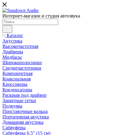
Интернет-магазин и студия автозвука
Каталог
Акустика
Высокочастотная
Драйверы
Мидбасы
Широкополосники
Среднечастотники
Компонентная
Коаксиальная
Кроссоверы
Конденсаторы
Раскрыв под драйвер
Защитные сетки
Подиумы
Проставочные кольца
Портативная акустика
Домашняя акустика
Сабвуферы
Сабвуферы 6.5" (15 см)