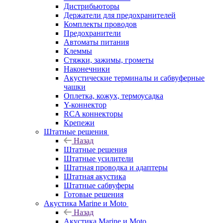
Дистрибьюторы
Держатели для предохранителей
Комплекты проводов
Предохранители
Автоматы питания
Клеммы
Стяжки, зажимы, грометы
Наконечники
Акустические терминалы и сабвуферные
чашки
Оплетка, кожух, термоусадка
Y-коннектор
RCA коннекторы
Крепежи
Штатные решения
Назад
Штатные решения
Штатные усилители
Штатная проводка и адаптеры
Штатная акустика
Штатные сабвуферы
Готовые решения
Акустика Marine и Moto
Назад
Акустика Marine и Moto