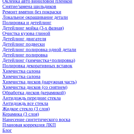
Оклейка авто виниловой пленкой
Снятие/замена шильдиков
Ремонт вмятин без покраски
Локальное окрашивание детали
Полировка и детейлинг
Детейлинг мойка (3-х фазная)
Очистка кузова глиной
Детейлинг двигателя
Детейлинг подвески
Детейлинг полировка одной детали
Детейлинг полировка
Детейлинг (химчистка+полировка)
Полировка декоративных вставок
Химчистка салона
Химчистка салона
Химчистка дисков (наружная часть)
Химчистка дисков (со снятием)
Обработка дисков (керамикой)
Антидождь передние стекла
Антидождь все стекла
Жидкое стекло (3 слоя)
Керамика (3 слоя)
Нанесение синтетического воска
Плановая коррекция ЛКП
Блог