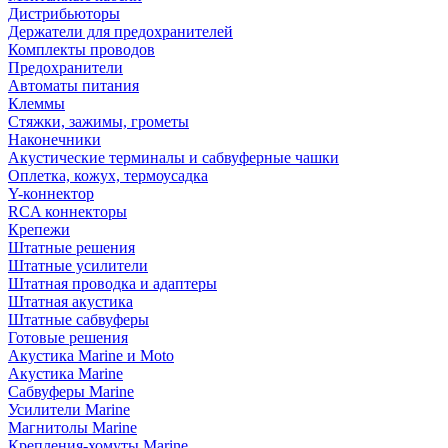
Дистрибьюторы
Держатели для предохранителей
Комплекты проводов
Предохранители
Автоматы питания
Клеммы
Стяжки, зажимы, грометы
Наконечники
Акустические терминалы и сабвуферные чашки
Оплетка, кожух, термоусадка
Y-коннектор
RCA коннекторы
Крепежи
Штатные решения
Штатные усилители
Штатная проводка и адаптеры
Штатная акустика
Штатные сабвуферы
Готовые решения
Акустика Marine и Moto
Акустика Marine
Сабвуферы Marine
Усилители Marine
Магнитолы Marine
Крепления-хомуты Marine