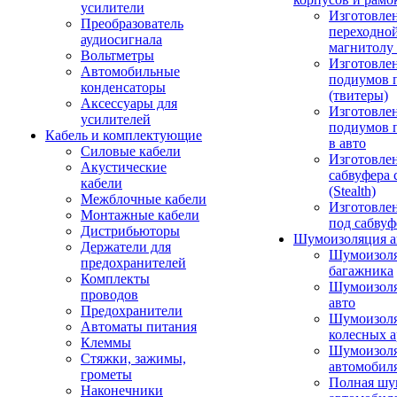
усилители
Изготовле
Преобразователь
переходно
аудиосигнала
магнитолу 
Вольтметры
Изготовле
Автомобильные
подиумов 
конденсаторы
(твитеры)
Аксессуары для
Изготовле
усилителей
подиумов 
Кабель и комплектующие
в авто
Силовые кабели
Изготовлен
Акустические
сабвуфера 
кабели
(Stealth)
Межблочные кабели
Изготовле
Монтажные кабели
под сабвуф
Дистрибьюторы
Шумоизоляция а
Держатели для
Шумоизол
предохранителей
багажника
Комплекты
Шумоизол
проводов
авто
Предохранители
Шумоизоля
Автоматы питания
колесных а
Клеммы
Шумоизоля
Стяжки, зажимы,
автомобил
грометы
Полная шу
Наконечники