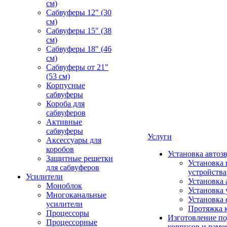
см)
Сабвуферы 12" (30
см)
Сабвуферы 15" (38
см)
Сабвуферы 18" (46
см)
Сабвуферы от 21"
(53 см)
Корпусные
сабвуферы
Короба для
сабвуферов
Активные
сабвуферы
Услуги
Аксессуары для
коробов
Установка автоз
Защитные решетки
Установка 
для сабвуферов
устройства
Усилители
Установка 
Моноблок
Установка 
Многоканальные
Установка 
усилители
Протяжка 
Процессоры
Изготовление п
Процессорные
корпусов и рамо