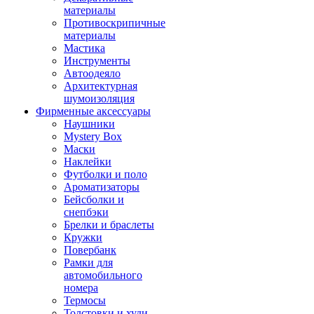
материалы
Противоскрипичные
материалы
Мастика
Инструменты
Автоодеяло
Архитектурная
шумоизоляция
Фирменные аксессуары
Наушники
Mystery Box
Маски
Наклейки
Футболки и поло
Ароматизаторы
Бейсболки и
снепбэки
Брелки и браслеты
Кружки
Повербанк
Рамки для
автомобильного
номера
Термосы
Толстовки и худи