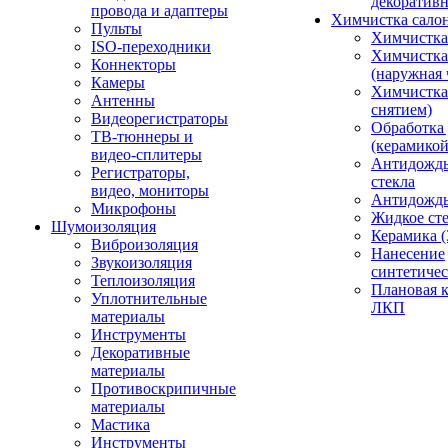
декоративн
провода и адаптеры
Химчистка сало
Пульты
Химчистка
ISO-переходники
Химчистка
Коннекторы
(наружная 
Камеры
Химчистка 
Антенны
снятием)
Видеорегистраторы
Обработка
ТВ-тюннеры и
(керамикой
видео-сплитеры
Антидождь
Регистраторы,
стекла
видео, мониторы
Антидождь 
Микрофоны
Жидкое сте
Шумоизоляция
Керамика (
Виброизоляция
Нанесение
Звукоизоляция
синтетичес
Теплоизоляция
Плановая 
Уплотнительные
ЛКП
материалы
Инструменты
Декоративные
материалы
Противоскрипичные
материалы
Мастика
Инструменты