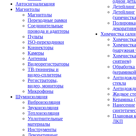
одной дета
Автосигнализация
Детейлинг
Магнитолы
Детейлинг
Магнитолы
(химчистк
Переходные рамки
Полировка
Соединительные
декоративн
провода и адаптеры
Химчистка сало
Пульты
Химчистка
ISO-переходники
Химчистка
Коннекторы
(наружная 
Камеры
Химчистка 
Антенны
снятием)
Видеорегистраторы
Обработка
ТВ-тюннеры и
(керамикой
видео-сплитеры
Антидождь
Регистраторы,
стекла
видео, мониторы
Антидождь 
Микрофоны
Жидкое сте
Шумоизоляция
Керамика (
Виброизоляция
Нанесение
Звукоизоляция
синтетичес
Теплоизоляция
Плановая 
Уплотнительные
ЛКП
материалы
Инструменты
Декоративные