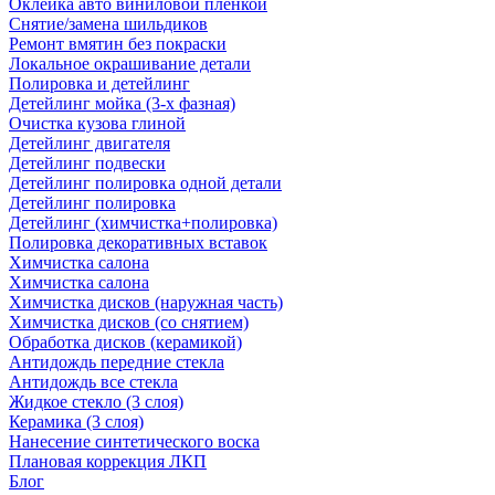
Оклейка авто виниловой пленкой
Снятие/замена шильдиков
Ремонт вмятин без покраски
Локальное окрашивание детали
Полировка и детейлинг
Детейлинг мойка (3-х фазная)
Очистка кузова глиной
Детейлинг двигателя
Детейлинг подвески
Детейлинг полировка одной детали
Детейлинг полировка
Детейлинг (химчистка+полировка)
Полировка декоративных вставок
Химчистка салона
Химчистка салона
Химчистка дисков (наружная часть)
Химчистка дисков (со снятием)
Обработка дисков (керамикой)
Антидождь передние стекла
Антидождь все стекла
Жидкое стекло (3 слоя)
Керамика (3 слоя)
Нанесение синтетического воска
Плановая коррекция ЛКП
Блог