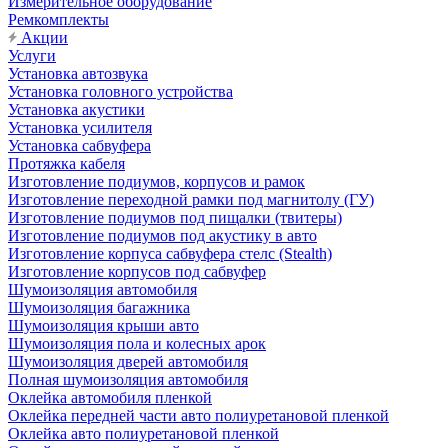
Измерительное оборудование
Ремкомплекты
Акции
Услуги
Установка автозвука
Установка головного устройства
Установка акустики
Установка усилителя
Установка сабвуфера
Протяжка кабеля
Изготовление подиумов, корпусов и рамок
Изготовление переходной рамки под магнитолу (ГУ)
Изготовление подиумов под пищалки (твитеры)
Изготовление подиумов под акустику в авто
Изготовление корпуса сабвуфера стелс (Stealth)
Изготовление корпусов под сабвуфер
Шумоизоляция автомобиля
Шумоизоляция багажника
Шумоизоляция крыши авто
Шумоизоляция пола и колесных арок
Шумоизоляция дверей автомобиля
Полная шумоизоляция автомобиля
Оклейка автомобиля пленкой
Оклейка передней части авто полиуретановой пленкой
Оклейка авто полиуретановой пленкой