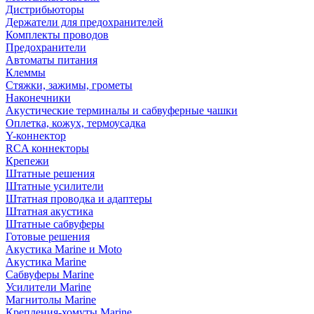
Дистрибьюторы
Держатели для предохранителей
Комплекты проводов
Предохранители
Автоматы питания
Клеммы
Стяжки, зажимы, грометы
Наконечники
Акустические терминалы и сабвуферные чашки
Оплетка, кожух, термоусадка
Y-коннектор
RCA коннекторы
Крепежи
Штатные решения
Штатные усилители
Штатная проводка и адаптеры
Штатная акустика
Штатные сабвуферы
Готовые решения
Акустика Marine и Moto
Акустика Marine
Сабвуферы Marine
Усилители Marine
Магнитолы Marine
Крепления-хомуты Marine