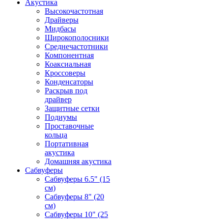
Акустика
Высокочастотная
Драйверы
Мидбасы
Широкополосники
Среднечастотники
Компонентная
Коаксиальная
Кроссоверы
Конденсаторы
Раскрыв под
драйвер
Защитные сетки
Подиумы
Проставочные
кольца
Портативная
акустика
Домашняя акустика
Сабвуферы
Сабвуферы 6.5" (15
см)
Сабвуферы 8" (20
см)
Сабвуферы 10" (25