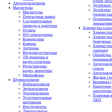
одной дета
Автосигнализация
Детейлинг
Магнитолы
Детейлинг
Магнитолы
(химчистк
Переходные рамки
Полировка
Соединительные
декоративн
провода и адаптеры
Химчистка сало
Пульты
Химчистка
ISO-переходники
Химчистка
Коннекторы
(наружная 
Камеры
Химчистка 
Антенны
снятием)
Видеорегистраторы
Обработка
ТВ-тюннеры и
(керамикой
видео-сплитеры
Антидождь
Регистраторы,
стекла
видео, мониторы
Антидождь 
Микрофоны
Жидкое сте
Шумоизоляция
Керамика (
Виброизоляция
Нанесение
Звукоизоляция
синтетичес
Теплоизоляция
Плановая 
Уплотнительные
ЛКП
материалы
Инструменты
Декоративные