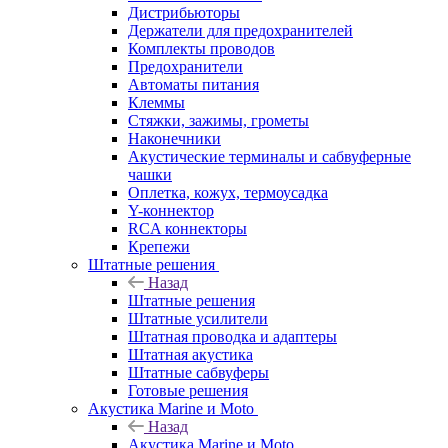
Дистрибьюторы
Держатели для предохранителей
Комплекты проводов
Предохранители
Автоматы питания
Клеммы
Стяжки, зажимы, грометы
Наконечники
Акустические терминалы и сабвуферные
чашки
Оплетка, кожух, термоусадка
Y-коннектор
RCA коннекторы
Крепежи
Штатные решения
Назад
Штатные решения
Штатные усилители
Штатная проводка и адаптеры
Штатная акустика
Штатные сабвуферы
Готовые решения
Акустика Marine и Moto
Назад
Акустика Marine и Moto