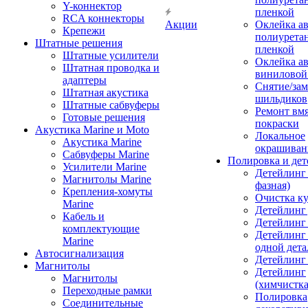
Y-коннектор
пленкой
RCA коннекторы
Акции
Оклейка а
Крепежи
полиурета
Штатные решения
пленкой
Штатные усилители
Оклейка а
Штатная проводка и
виниловой
адаптеры
Снятие/зам
Штатная акустика
шильдиков
Штатные сабвуферы
Ремонт вмя
Готовые решения
покраски
Акустика Marine и Moto
Локальное
Акустика Marine
окрашиван
Сабвуферы Marine
Полировка и де
Усилители Marine
Детейлинг 
Магнитолы Marine
фазная)
Крепления-хомуты
Очистка ку
Marine
Детейлинг 
Кабель и
Детейлинг
комплектующие
Детейлинг
Marine
одной дета
Автосигнализация
Детейлинг
Магнитолы
Детейлинг
Магнитолы
(химчистк
Переходные рамки
Полировка
Соединительные