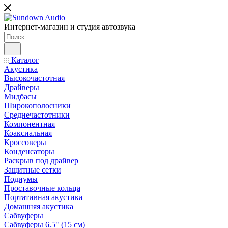
Интернет-магазин и студия автозвука
Каталог
Акустика
Высокочастотная
Драйверы
Мидбасы
Широкополосники
Среднечастотники
Компонентная
Коаксиальная
Кроссоверы
Конденсаторы
Раскрыв под драйвер
Защитные сетки
Подиумы
Проставочные кольца
Портативная акустика
Домашняя акустика
Сабвуферы
Сабвуферы 6.5" (15 см)