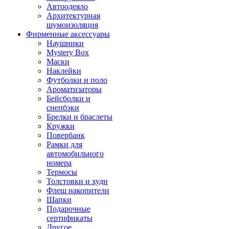
Автоодеяло
Архитектурная
шумоизоляция
Фирменные аксессуары
Наушники
Mystery Box
Маски
Наклейки
Футболки и поло
Ароматизаторы
Бейсболки и
снепбэки
Брелки и браслеты
Кружки
Повербанк
Рамки для
автомобильного
номера
Термосы
Толстовки и худи
Флеш накопители
Шапки
Подарочные
сертификаты
Другое