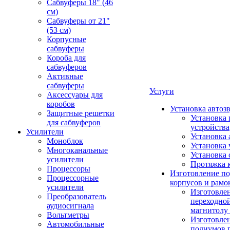
Сабвуферы 18" (46
см)
Сабвуферы от 21"
(53 см)
Корпусные
сабвуферы
Короба для
сабвуферов
Активные
сабвуферы
Услуги
Аксессуары для
коробов
Установка автоз
Защитные решетки
Установка 
для сабвуферов
устройства
Усилители
Установка 
Моноблок
Установка 
Многоканальные
Установка 
усилители
Протяжка 
Процессоры
Изготовление п
Процессорные
корпусов и рамо
усилители
Изготовле
Преобразователь
переходно
аудиосигнала
магнитолу 
Вольтметры
Изготовле
Автомобильные
подиумов 