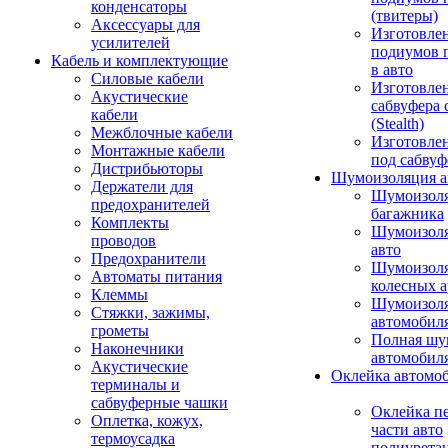
конденсаторы
(твитеры)
Аксессуары для
Изготовле
усилителей
подиумов 
Кабель и комплектующие
в авто
Силовые кабели
Изготовлен
Акустические
сабвуфера 
кабели
(Stealth)
Межблочные кабели
Изготовле
Монтажные кабели
под сабвуф
Дистрибьюторы
Шумоизоляция а
Держатели для
Шумоизол
предохранителей
багажника
Комплекты
Шумоизол
проводов
авто
Предохранители
Шумоизоля
Автоматы питания
колесных а
Клеммы
Шумоизоля
Стяжки, зажимы,
автомобил
грометы
Полная шу
Наконечники
автомобил
Акустические
Оклейка автомо
терминалы и
сабвуферные чашки
Оклейка п
Оплетка, кожух,
части авто
термоусадка
полиурета