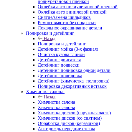
полиуретановой пленкой
Оклейка авто полиуретановой пленкой
Оклейка авто виниловой пленкой
Снятие/замена шильдиков
Ремонт вмятин без покраски
Локальное окрашивание детали
Полировка и детейлинг
Назад
Полировка и детейлинг
Детейлинг мойка (3-х фазная)
Очистка кузова глиной
Детейлинг двигателя
Детейлинг подвески
Детейлинг полировка одной детали
Детейлинг полировка
Детейлинг (химчистка+полировка)
Полировка декоративных вставок
Химчистка салона
Назад
Химчистка салона
Химчистка салона
Химчистка дисков (наружная часть)
Химчистка дисков (со снятием)
Обработка дисков (керамикой)
Антидождь передние стекла