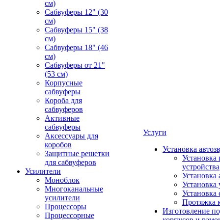
см)
Сабвуферы 12" (30
см)
Сабвуферы 15" (38
см)
Сабвуферы 18" (46
см)
Сабвуферы от 21"
(53 см)
Корпусные
сабвуферы
Короба для
сабвуферов
Активные
сабвуферы
Услуги
Аксессуары для
коробов
Установка автоз
Защитные решетки
Установка 
для сабвуферов
устройства
Усилители
Установка 
Моноблок
Установка 
Многоканальные
Установка 
усилители
Протяжка 
Процессоры
Изготовление п
Процессорные
корпусов и рамо