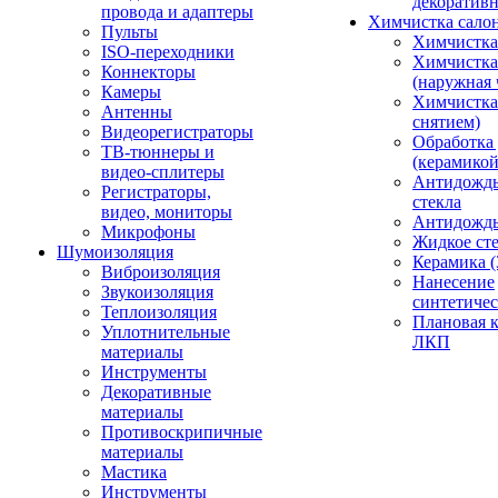
декоративн
провода и адаптеры
Химчистка сало
Пульты
Химчистка
ISO-переходники
Химчистка
Коннекторы
(наружная 
Камеры
Химчистка 
Антенны
снятием)
Видеорегистраторы
Обработка
ТВ-тюннеры и
(керамикой
видео-сплитеры
Антидождь
Регистраторы,
стекла
видео, мониторы
Антидождь 
Микрофоны
Жидкое сте
Шумоизоляция
Керамика (
Виброизоляция
Нанесение
Звукоизоляция
синтетичес
Теплоизоляция
Плановая 
Уплотнительные
ЛКП
материалы
Инструменты
Декоративные
материалы
Противоскрипичные
материалы
Мастика
Инструменты