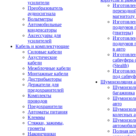
усилители
Изготовле
Преобразователь
переходно
аудиосигнала
магнитолу 
Вольтметры
Изготовле
Автомобильные
подиумов 
конденсаторы
(твитеры)
Аксессуары для
Изготовле
усилителей
подиумов 
Кабель и комплектующие
в авто
Силовые кабели
Изготовлен
Акустические
сабвуфера 
кабели
(Stealth)
Межблочные кабели
Изготовле
Монтажные кабели
под сабвуф
Дистрибьюторы
Шумоизоляция а
Держатели для
Шумоизол
предохранителей
багажника
Комплекты
Шумоизол
проводов
авто
Предохранители
Шумоизоля
Автоматы питания
колесных а
Клеммы
Шумоизоля
Стяжки, зажимы,
автомобил
грометы
Полная шу
Наконечники