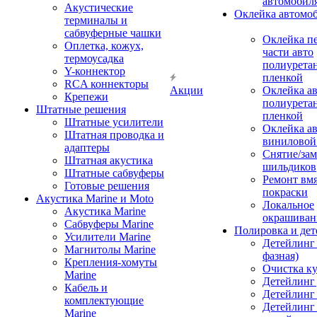
автомобил
Акустические
Оклейка автомо
терминалы и
сабвуферные чашки
Оклейка п
Оплетка, кожух,
части авто
термоусадка
полиурета
Y-коннектор
пленкой
RCA коннекторы
Акции
Оклейка а
Крепежи
полиурета
Штатные решения
пленкой
Штатные усилители
Оклейка а
Штатная проводка и
виниловой
адаптеры
Снятие/зам
Штатная акустика
шильдиков
Штатные сабвуферы
Ремонт вмя
Готовые решения
покраски
Акустика Marine и Moto
Локальное
Акустика Marine
окрашиван
Сабвуферы Marine
Полировка и де
Усилители Marine
Детейлинг 
Магнитолы Marine
фазная)
Крепления-хомуты
Очистка ку
Marine
Детейлинг 
Кабель и
Детейлинг
комплектующие
Детейлинг
Marine