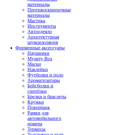
материалы
Противоскрипичные
материалы
Мастика
Инструменты
Автоодеяло
Архитектурная
шумоизоляция
Фирменные аксессуары
Наушники
Mystery Box
Маски
Наклейки
Футболки и поло
Ароматизаторы
Бейсболки и
снепбэки
Брелки и браслеты
Кружки
Повербанк
Рамки для
автомобильного
номера
Термосы
Толстовки и худи