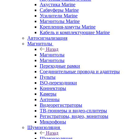
Акустика Marine
Сабвуферы Marine
Усилители Marine
Магнитолы Marine
Крепления-хомуты Marine
Кабель и комплектующие Marine
Автосигнализация
Магнитолы
Назад
Магнитолы
Магнитолы
Переходные рамки
Соединительные провода и адаптеры
Пульты
ISO-переходники
Коннекторы
Камеры
Антенны
Видеорегистраторы
ТВ-тюннеры и видео-сплитеры
Регистраторы, видео, мониторы
Микрофоны
Шумоизоляция
Назад
Шумоизоляция