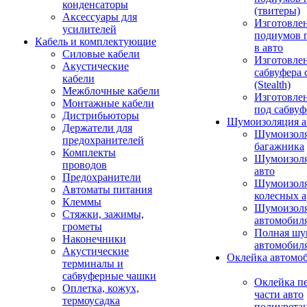
конденсаторы
(твитеры)
Аксессуары для
Изготовле
усилителей
подиумов 
Кабель и комплектующие
в авто
Силовые кабели
Изготовлен
Акустические
сабвуфера 
кабели
(Stealth)
Межблочные кабели
Изготовле
Монтажные кабели
под сабвуф
Дистрибьюторы
Шумоизоляция а
Держатели для
Шумоизол
предохранителей
багажника
Комплекты
Шумоизол
проводов
авто
Предохранители
Шумоизоля
Автоматы питания
колесных а
Клеммы
Шумоизоля
Стяжки, зажимы,
автомобил
грометы
Полная шу
Наконечники
автомобил
Акустические
Оклейка автомо
терминалы и
сабвуферные чашки
Оклейка п
Оплетка, кожух,
части авто
термоусадка
полиурета