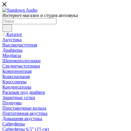
Интернет-магазин и студия автозвука
Каталог
Акустика
Высокочастотная
Драйверы
Мидбасы
Широкополосники
Среднечастотники
Компонентная
Коаксиальная
Кроссоверы
Конденсаторы
Раскрыв под драйвер
Защитные сетки
Подиумы
Проставочные кольца
Портативная акустика
Домашняя акустика
Сабвуферы
Сабвуферы 6.5" (15 см)