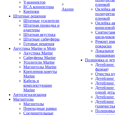
Y-коннектор
пленкой
RCA коннекторы
Акции
Оклейка а
Крепежи
полиурета
Штатные решения
пленкой
Штатные усилители
Оклейка а
Штатная проводка и
виниловой
адаптеры
Снятие/зам
Штатная акустика
шильдиков
Штатные сабвуферы
Ремонт вмя
Готовые решения
покраски
Акустика Marine и Moto
Локальное
Акустика Marine
окрашиван
Сабвуферы Marine
Полировка и де
Усилители Marine
Детейлинг 
Магнитолы Marine
фазная)
Крепления-хомуты
Очистка ку
Marine
Детейлинг 
Кабель и
Детейлинг
комплектующие
Детейлинг
Marine
одной дета
Автосигнализация
Детейлинг
Магнитолы
Детейлинг
Магнитолы
(химчистк
Переходные рамки
Полировка
Соединительные