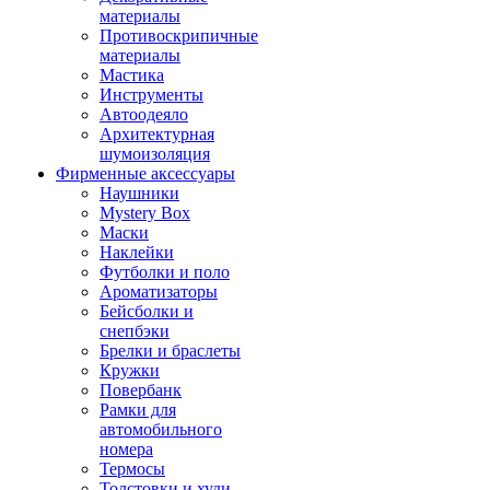
материалы
Противоскрипичные
материалы
Мастика
Инструменты
Автоодеяло
Архитектурная
шумоизоляция
Фирменные аксессуары
Наушники
Mystery Box
Маски
Наклейки
Футболки и поло
Ароматизаторы
Бейсболки и
снепбэки
Брелки и браслеты
Кружки
Повербанк
Рамки для
автомобильного
номера
Термосы
Толстовки и худи