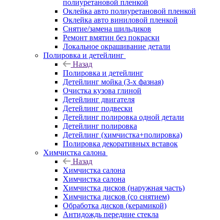
полиуретановой пленкой
Оклейка авто полиуретановой пленкой
Оклейка авто виниловой пленкой
Снятие/замена шильдиков
Ремонт вмятин без покраски
Локальное окрашивание детали
Полировка и детейлинг
Назад
Полировка и детейлинг
Детейлинг мойка (3-х фазная)
Очистка кузова глиной
Детейлинг двигателя
Детейлинг подвески
Детейлинг полировка одной детали
Детейлинг полировка
Детейлинг (химчистка+полировка)
Полировка декоративных вставок
Химчистка салона
Назад
Химчистка салона
Химчистка салона
Химчистка дисков (наружная часть)
Химчистка дисков (со снятием)
Обработка дисков (керамикой)
Антидождь передние стекла