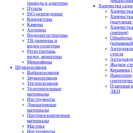
декоративн
провода и адаптеры
Химчистка сало
Пульты
Химчистка
ISO-переходники
Химчистка
Коннекторы
(наружная 
Камеры
Химчистка 
Антенны
снятием)
Видеорегистраторы
Обработка
ТВ-тюннеры и
(керамикой
видео-сплитеры
Антидождь
Регистраторы,
стекла
видео, мониторы
Антидождь 
Микрофоны
Жидкое сте
Шумоизоляция
Керамика (
Виброизоляция
Нанесение
Звукоизоляция
синтетичес
Теплоизоляция
Плановая 
Уплотнительные
ЛКП
материалы
Инструменты
Декоративные
материалы
Противоскрипичные
материалы
Мастика
Инструменты