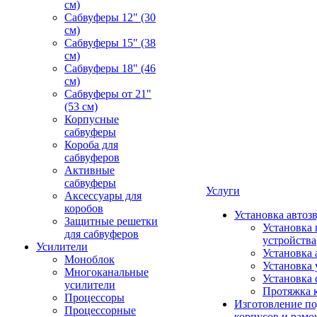
см)
Сабвуферы 12" (30
см)
Сабвуферы 15" (38
см)
Сабвуферы 18" (46
см)
Сабвуферы от 21"
(53 см)
Корпусные
сабвуферы
Короба для
сабвуферов
Активные
сабвуферы
Услуги
Аксессуары для
коробов
Установка автоз
Защитные решетки
Установка 
для сабвуферов
устройства
Усилители
Установка 
Моноблок
Установка 
Многоканальные
Установка 
усилители
Протяжка 
Процессоры
Изготовление п
Процессорные
корпусов и рамо