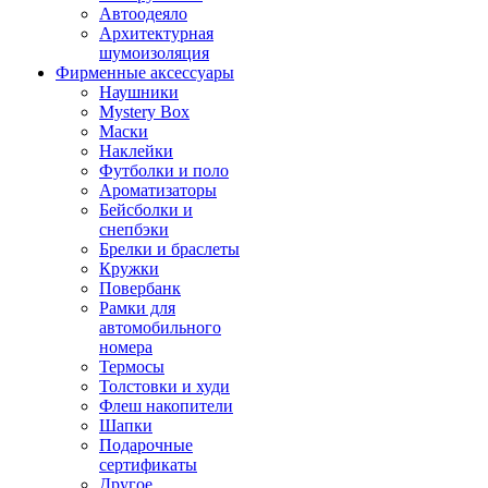
Автоодеяло
Архитектурная
шумоизоляция
Фирменные аксессуары
Наушники
Mystery Box
Маски
Наклейки
Футболки и поло
Ароматизаторы
Бейсболки и
снепбэки
Брелки и браслеты
Кружки
Повербанк
Рамки для
автомобильного
номера
Термосы
Толстовки и худи
Флеш накопители
Шапки
Подарочные
сертификаты
Другое