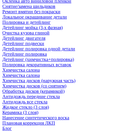
Оклейка авто виниловой пленкой
Снятие/замена шильдиков
Ремонт вмятин без покраски
Локальное окрашивание детали
Полировка и детейлинг
Детейлинг мойка (3-х фазная)
Очистка кузова глиной
Детейлинг двигателя
Детейлинг подвески
Детейлинг полировка одной детали
Детейлинг полировка
Детейлинг (химчистка+полировка)
Полировка декоративных вставок
Химчистка салона
Химчистка салона
Химчистка дисков (наружная часть)
Химчистка дисков (со снятием)
Обработка дисков (керамикой)
Антидождь передние стекла
Антидождь все стекла
Жидкое стекло (3 слоя)
Керамика (3 слоя)
Нанесение синтетического воска
Плановая коррекция ЛКП
Блог