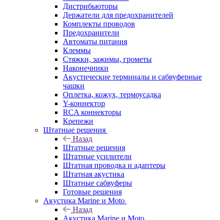
Дистрибьюторы
Держатели для предохранителей
Комплекты проводов
Предохранители
Автоматы питания
Клеммы
Стяжки, зажимы, грометы
Наконечники
Акустические терминалы и сабвуферные
чашки
Оплетка, кожух, термоусадка
Y-коннектор
RCA коннекторы
Крепежи
Штатные решения
Назад
Штатные решения
Штатные усилители
Штатная проводка и адаптеры
Штатная акустика
Штатные сабвуферы
Готовые решения
Акустика Marine и Moto
Назад
Акустика Marine и Moto