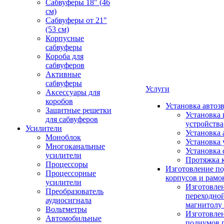
Сабвуферы 18" (46
см)
Сабвуферы от 21"
(53 см)
Корпусные
сабвуферы
Короба для
сабвуферов
Активные
сабвуферы
Услуги
Аксессуары для
коробов
Установка автоз
Защитные решетки
Установка 
для сабвуферов
устройства
Усилители
Установка 
Моноблок
Установка 
Многоканальные
Установка 
усилители
Протяжка 
Процессоры
Изготовление п
Процессорные
корпусов и рамо
усилители
Изготовле
Преобразователь
переходно
аудиосигнала
магнитолу 
Вольтметры
Изготовле
Автомобильные
подиумов 