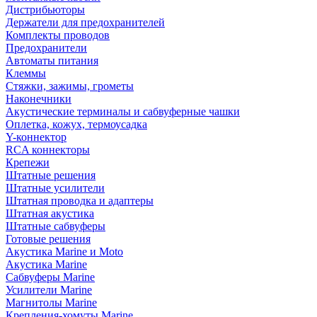
Дистрибьюторы
Держатели для предохранителей
Комплекты проводов
Предохранители
Автоматы питания
Клеммы
Стяжки, зажимы, грометы
Наконечники
Акустические терминалы и сабвуферные чашки
Оплетка, кожух, термоусадка
Y-коннектор
RCA коннекторы
Крепежи
Штатные решения
Штатные усилители
Штатная проводка и адаптеры
Штатная акустика
Штатные сабвуферы
Готовые решения
Акустика Marine и Moto
Акустика Marine
Сабвуферы Marine
Усилители Marine
Магнитолы Marine
Крепления-хомуты Marine