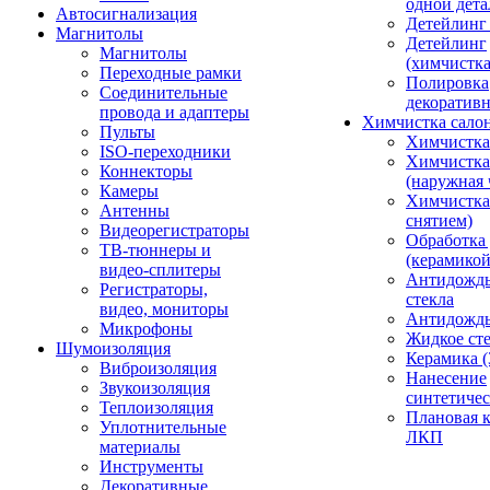
одной дета
Автосигнализация
Детейлинг
Магнитолы
Детейлинг
Магнитолы
(химчистк
Переходные рамки
Полировка
Соединительные
декоративн
провода и адаптеры
Химчистка сало
Пульты
Химчистка
ISO-переходники
Химчистка
Коннекторы
(наружная 
Камеры
Химчистка 
Антенны
снятием)
Видеорегистраторы
Обработка
ТВ-тюннеры и
(керамикой
видео-сплитеры
Антидождь
Регистраторы,
стекла
видео, мониторы
Антидождь 
Микрофоны
Жидкое сте
Шумоизоляция
Керамика (
Виброизоляция
Нанесение
Звукоизоляция
синтетичес
Теплоизоляция
Плановая 
Уплотнительные
ЛКП
материалы
Инструменты
Декоративные