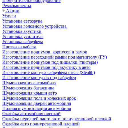
Измерительное оборудование
Ремкомплекты
Акции
Услуги
Установка автозвука
Установка головного устройства
Установка акустики
Установка усилителя
Установка сабвуфера
Протяжка кабеля
Изготовление подиумов, корпусов и рамок
Изготовление переходной рамки под магнитолу (ГУ)
Изготовление подиумов под пищалки (твитеры)
Изготовление подиумов под акустику в авто
Изготовление корпуса сабвуфера стелс (Stealth)
Изготовление корпусов под сабвуфер
Шумоизоляция автомобиля
Шумоизоляция багажника
Шумоизоляция крыши авто
Шумоизоляция пола и колесных арок
Шумоизоляция дверей автомобиля
Полная шумоизоляция автомобиля
Оклейка автомобиля пленкой
Оклейка передней части авто полиуретановой пленкой
Оклейка авто полиуретановой пленкой