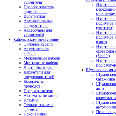
усилители
Изготовле
Преобразователь
переходно
аудиосигнала
магнитолу 
Вольтметры
Изготовле
Автомобильные
подиумов 
конденсаторы
(твитеры)
Аксессуары для
Изготовле
усилителей
подиумов 
Кабель и комплектующие
в авто
Силовые кабели
Изготовлен
Акустические
сабвуфера 
кабели
(Stealth)
Межблочные кабели
Изготовле
Монтажные кабели
под сабвуф
Дистрибьюторы
Шумоизоляция а
Держатели для
Шумоизол
предохранителей
багажника
Комплекты
Шумоизол
проводов
авто
Предохранители
Шумоизоля
Автоматы питания
колесных а
Клеммы
Шумоизоля
Стяжки, зажимы,
автомобил
грометы
Полная шу
Наконечники