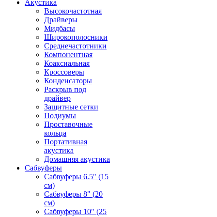
Акустика
Высокочастотная
Драйверы
Мидбасы
Широкополосники
Среднечастотники
Компонентная
Коаксиальная
Кроссоверы
Конденсаторы
Раскрыв под
драйвер
Защитные сетки
Подиумы
Проставочные
кольца
Портативная
акустика
Домашняя акустика
Сабвуферы
Сабвуферы 6.5" (15
см)
Сабвуферы 8" (20
см)
Сабвуферы 10" (25