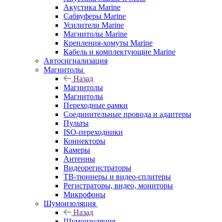
Акустика Marine
Сабвуферы Marine
Усилители Marine
Магнитолы Marine
Крепления-хомуты Marine
Кабель и комплектующие Marine
Автосигнализация
Магнитолы
Назад
Магнитолы
Магнитолы
Переходные рамки
Соединительные провода и адаптеры
Пульты
ISO-переходники
Коннекторы
Камеры
Антенны
Видеорегистраторы
ТВ-тюннеры и видео-сплитеры
Регистраторы, видео, мониторы
Микрофоны
Шумоизоляция
Назад
Шумоизоляция