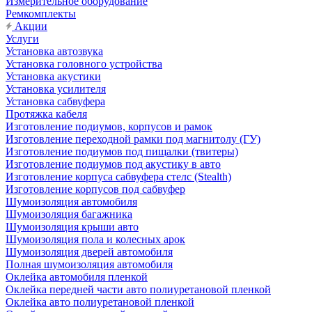
Измерительное оборудование
Ремкомплекты
Акции
Услуги
Установка автозвука
Установка головного устройства
Установка акустики
Установка усилителя
Установка сабвуфера
Протяжка кабеля
Изготовление подиумов, корпусов и рамок
Изготовление переходной рамки под магнитолу (ГУ)
Изготовление подиумов под пищалки (твитеры)
Изготовление подиумов под акустику в авто
Изготовление корпуса сабвуфера стелс (Stealth)
Изготовление корпусов под сабвуфер
Шумоизоляция автомобиля
Шумоизоляция багажника
Шумоизоляция крыши авто
Шумоизоляция пола и колесных арок
Шумоизоляция дверей автомобиля
Полная шумоизоляция автомобиля
Оклейка автомобиля пленкой
Оклейка передней части авто полиуретановой пленкой
Оклейка авто полиуретановой пленкой