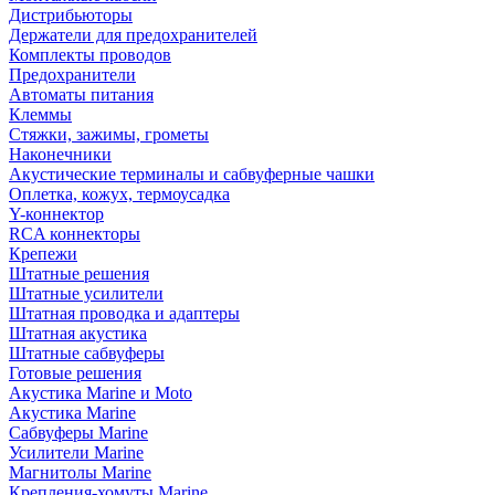
Дистрибьюторы
Держатели для предохранителей
Комплекты проводов
Предохранители
Автоматы питания
Клеммы
Стяжки, зажимы, грометы
Наконечники
Акустические терминалы и сабвуферные чашки
Оплетка, кожух, термоусадка
Y-коннектор
RCA коннекторы
Крепежи
Штатные решения
Штатные усилители
Штатная проводка и адаптеры
Штатная акустика
Штатные сабвуферы
Готовые решения
Акустика Marine и Moto
Акустика Marine
Сабвуферы Marine
Усилители Marine
Магнитолы Marine
Крепления-хомуты Marine