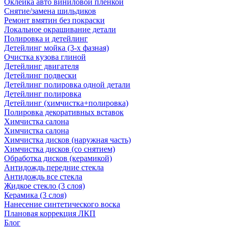
Оклейка авто виниловой пленкой
Снятие/замена шильдиков
Ремонт вмятин без покраски
Локальное окрашивание детали
Полировка и детейлинг
Детейлинг мойка (3-х фазная)
Очистка кузова глиной
Детейлинг двигателя
Детейлинг подвески
Детейлинг полировка одной детали
Детейлинг полировка
Детейлинг (химчистка+полировка)
Полировка декоративных вставок
Химчистка салона
Химчистка салона
Химчистка дисков (наружная часть)
Химчистка дисков (со снятием)
Обработка дисков (керамикой)
Антидождь передние стекла
Антидождь все стекла
Жидкое стекло (3 слоя)
Керамика (3 слоя)
Нанесение синтетического воска
Плановая коррекция ЛКП
Блог