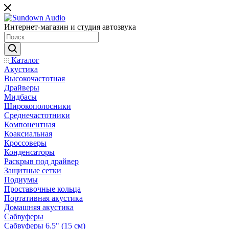
Интернет-магазин и студия автозвука
Каталог
Акустика
Высокочастотная
Драйверы
Мидбасы
Широкополосники
Среднечастотники
Компонентная
Коаксиальная
Кроссоверы
Конденсаторы
Раскрыв под драйвер
Защитные сетки
Подиумы
Проставочные кольца
Портативная акустика
Домашняя акустика
Сабвуферы
Сабвуферы 6.5" (15 см)