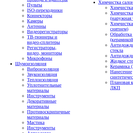
Химчистка сало
Пульты
Химчистка
ISO-переходники
Химчистка
Коннекторы
(наружная 
Камеры
Химчистка 
Антенны
снятием)
Видеорегистраторы
Обработка
ТВ-тюннеры и
(керамикой
видео-сплитеры
Антидождь
Регистраторы,
стекла
видео, мониторы
Антидождь 
Микрофоны
Жидкое сте
Шумоизоляция
Керамика (
Виброизоляция
Нанесение
Звукоизоляция
синтетичес
Теплоизоляция
Плановая 
Уплотнительные
ЛКП
материалы
Инструменты
Декоративные
материалы
Противоскрипичные
материалы
Мастика
Инструменты