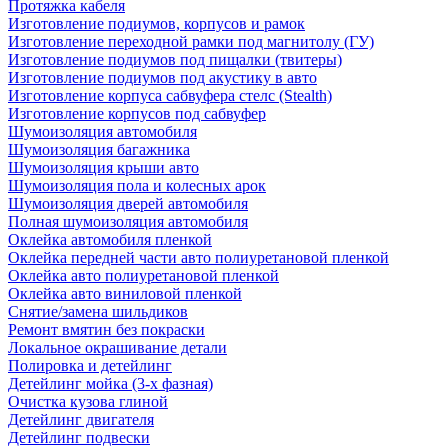
Протяжка кабеля
Изготовление подиумов, корпусов и рамок
Изготовление переходной рамки под магнитолу (ГУ)
Изготовление подиумов под пищалки (твитеры)
Изготовление подиумов под акустику в авто
Изготовление корпуса сабвуфера стелс (Stealth)
Изготовление корпусов под сабвуфер
Шумоизоляция автомобиля
Шумоизоляция багажника
Шумоизоляция крыши авто
Шумоизоляция пола и колесных арок
Шумоизоляция дверей автомобиля
Полная шумоизоляция автомобиля
Оклейка автомобиля пленкой
Оклейка передней части авто полиуретановой пленкой
Оклейка авто полиуретановой пленкой
Оклейка авто виниловой пленкой
Снятие/замена шильдиков
Ремонт вмятин без покраски
Локальное окрашивание детали
Полировка и детейлинг
Детейлинг мойка (3-х фазная)
Очистка кузова глиной
Детейлинг двигателя
Детейлинг подвески