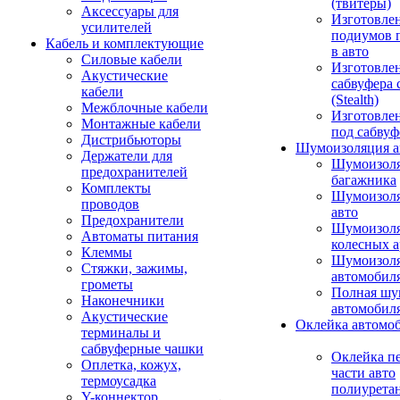
(твитеры)
Аксессуары для
Изготовле
усилителей
подиумов 
Кабель и комплектующие
в авто
Силовые кабели
Изготовлен
Акустические
сабвуфера 
кабели
(Stealth)
Межблочные кабели
Изготовле
Монтажные кабели
под сабвуф
Дистрибьюторы
Шумоизоляция а
Держатели для
Шумоизол
предохранителей
багажника
Комплекты
Шумоизол
проводов
авто
Предохранители
Шумоизоля
Автоматы питания
колесных а
Клеммы
Шумоизоля
Стяжки, зажимы,
автомобил
грометы
Полная шу
Наконечники
автомобил
Акустические
Оклейка автомо
терминалы и
сабвуферные чашки
Оклейка п
Оплетка, кожух,
части авто
термоусадка
полиурета
Y-коннектор