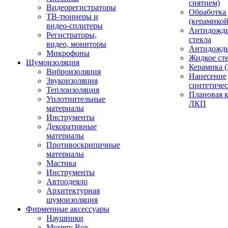
снятием)
Видеорегистраторы
Обработка
ТВ-тюннеры и
(керамикой
видео-сплитеры
Антидождь
Регистраторы,
стекла
видео, мониторы
Антидождь 
Микрофоны
Жидкое сте
Шумоизоляция
Керамика (
Виброизоляция
Нанесение
Звукоизоляция
синтетичес
Теплоизоляция
Плановая 
Уплотнительные
ЛКП
материалы
Инструменты
Декоративные
материалы
Противоскрипичные
материалы
Мастика
Инструменты
Автоодеяло
Архитектурная
шумоизоляция
Фирменные аксессуары
Наушники
Mystery Box