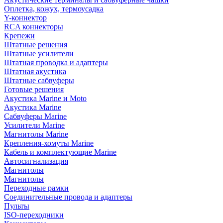
Оплетка, кожух, термоусадка
Y-коннектор
RCA коннекторы
Крепежи
Штатные решения
Штатные усилители
Штатная проводка и адаптеры
Штатная акустика
Штатные сабвуферы
Готовые решения
Акустика Marine и Moto
Акустика Marine
Сабвуферы Marine
Усилители Marine
Магнитолы Marine
Крепления-хомуты Marine
Кабель и комплектующие Marine
Автосигнализация
Магнитолы
Магнитолы
Переходные рамки
Соединительные провода и адаптеры
Пульты
ISO-переходники