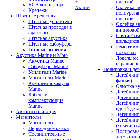
пленкой
RCA коннекторы
Акции
Оклейка а
Крепежи
полиурета
Штатные решения
пленкой
Штатные усилители
Оклейка а
Штатная проводка и
виниловой
адаптеры
Снятие/зам
Штатная акустика
шильдиков
Штатные сабвуферы
Ремонт вмя
Готовые решения
покраски
Акустика Marine и Moto
Локальное
Акустика Marine
окрашиван
Сабвуферы Marine
Полировка и де
Усилители Marine
Детейлинг 
Магнитолы Marine
фазная)
Крепления-хомуты
Очистка ку
Marine
Детейлинг 
Кабель и
Детейлинг
комплектующие
Детейлинг
Marine
одной дета
Автосигнализация
Детейлинг
Магнитолы
Детейлинг
Магнитолы
(химчистк
Переходные рамки
Полировка
Соединительные
декоративн
провода и адаптеры