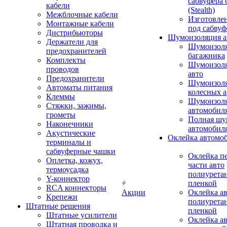
сабвуфера 
кабели
(Stealth)
Межблочные кабели
Изготовле
Монтажные кабели
под сабвуф
Дистрибьюторы
Шумоизоляция а
Держатели для
Шумоизол
предохранителей
багажника
Комплекты
Шумоизол
проводов
авто
Предохранители
Шумоизоля
Автоматы питания
колесных а
Клеммы
Шумоизоля
Стяжки, зажимы,
автомобил
грометы
Полная шу
Наконечники
автомобил
Акустические
Оклейка автомо
терминалы и
сабвуферные чашки
Оклейка п
Оплетка, кожух,
части авто
термоусадка
полиурета
Y-коннектор
пленкой
RCA коннекторы
Акции
Оклейка а
Крепежи
полиурета
Штатные решения
пленкой
Штатные усилители
Оклейка а
Штатная проводка и