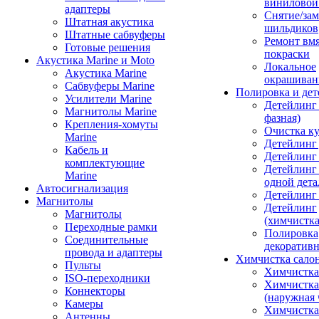
виниловой
адаптеры
Снятие/зам
Штатная акустика
шильдиков
Штатные сабвуферы
Ремонт вмя
Готовые решения
покраски
Акустика Marine и Moto
Локальное
Акустика Marine
окрашиван
Сабвуферы Marine
Полировка и де
Усилители Marine
Детейлинг 
Магнитолы Marine
фазная)
Крепления-хомуты
Очистка ку
Marine
Детейлинг 
Кабель и
Детейлинг
комплектующие
Детейлинг
Marine
одной дета
Автосигнализация
Детейлинг
Магнитолы
Детейлинг
Магнитолы
(химчистк
Переходные рамки
Полировка
Соединительные
декоративн
провода и адаптеры
Химчистка сало
Пульты
Химчистка
ISO-переходники
Химчистка
Коннекторы
(наружная 
Камеры
Химчистка 
Антенны