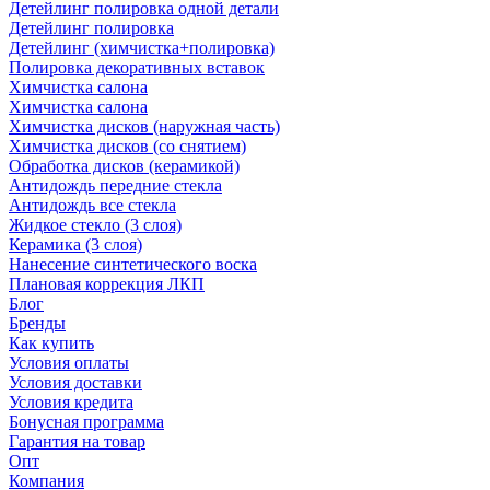
Детейлинг полировка одной детали
Детейлинг полировка
Детейлинг (химчистка+полировка)
Полировка декоративных вставок
Химчистка салона
Химчистка салона
Химчистка дисков (наружная часть)
Химчистка дисков (со снятием)
Обработка дисков (керамикой)
Антидождь передние стекла
Антидождь все стекла
Жидкое стекло (3 слоя)
Керамика (3 слоя)
Нанесение синтетического воска
Плановая коррекция ЛКП
Блог
Бренды
Как купить
Условия оплаты
Условия доставки
Условия кредита
Бонусная программа
Гарантия на товар
Опт
Компания