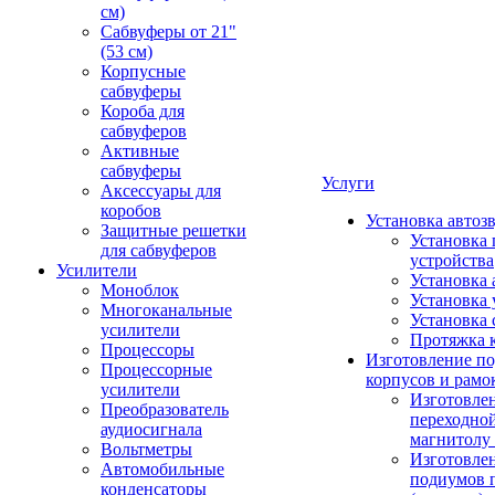
см)
Сабвуферы от 21"
(53 см)
Корпусные
сабвуферы
Короба для
сабвуферов
Активные
сабвуферы
Услуги
Аксессуары для
коробов
Установка автоз
Защитные решетки
Установка 
для сабвуферов
устройства
Усилители
Установка 
Моноблок
Установка 
Многоканальные
Установка 
усилители
Протяжка 
Процессоры
Изготовление п
Процессорные
корпусов и рамо
усилители
Изготовле
Преобразователь
переходно
аудиосигнала
магнитолу 
Вольтметры
Изготовле
Автомобильные
подиумов 
конденсаторы