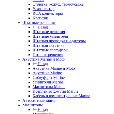
Оплетка, кожух, термоусадка
Y-коннектор
RCA коннекторы
Крепежи
Штатные решения
Назад
Штатные решения
Штатные усилители
Штатная проводка и адаптеры
Штатная акустика
Штатные сабвуферы
Готовые решения
Акустика Marine и Moto
Назад
Акустика Marine и Moto
Акустика Marine
Сабвуферы Marine
Усилители Marine
Магнитолы Marine
Крепления-хомуты Marine
Кабель и комплектующие Marine
Автосигнализация
Магнитолы
Назад