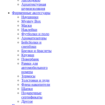
Автоодеяло
Архитектурная
шумоизоляция
Фирменные аксессуары
Наушники
Mystery Box
Маски
Наклейки
Футболки и поло
Ароматизаторы
Бейсболки и
снепбэки
Брелки и браслеты
Кружки
Повербанк
Рамки для
автомобильного
номера
Термосы
Толстовки и худи
Флеш накопители
Шапки
Подарочные
сертификаты
Другое