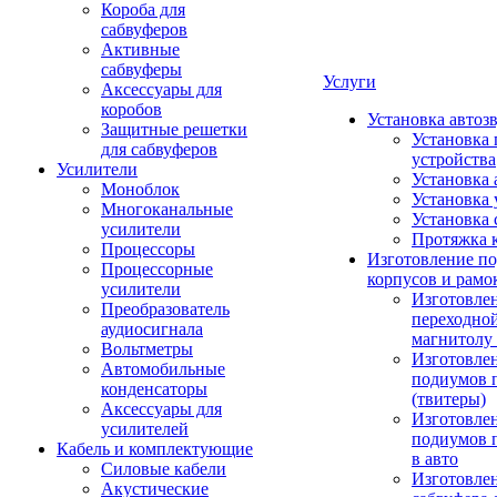
Короба для
сабвуферов
Активные
сабвуферы
Услуги
Аксессуары для
коробов
Установка автоз
Защитные решетки
Установка 
для сабвуферов
устройства
Усилители
Установка 
Моноблок
Установка 
Многоканальные
Установка 
усилители
Протяжка 
Процессоры
Изготовление п
Процессорные
корпусов и рамо
усилители
Изготовле
Преобразователь
переходно
аудиосигнала
магнитолу 
Вольтметры
Изготовле
Автомобильные
подиумов 
конденсаторы
(твитеры)
Аксессуары для
Изготовле
усилителей
подиумов 
Кабель и комплектующие
в авто
Силовые кабели
Изготовлен
Акустические