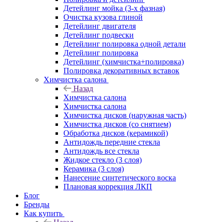
Детейлинг мойка (3-х фазная)
Очистка кузова глиной
Детейлинг двигателя
Детейлинг подвески
Детейлинг полировка одной детали
Детейлинг полировка
Детейлинг (химчистка+полировка)
Полировка декоративных вставок
Химчистка салона
Назад
Химчистка салона
Химчистка салона
Химчистка дисков (наружная часть)
Химчистка дисков (со снятием)
Обработка дисков (керамикой)
Антидождь передние стекла
Антидождь все стекла
Жидкое стекло (3 слоя)
Керамика (3 слоя)
Нанесение синтетического воска
Плановая коррекция ЛКП
Блог
Бренды
Как купить