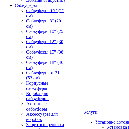
Домашняя акустика
Сабвуферы
Сабвуферы 6.5" (15
см)
Сабвуферы 8" (20
см)
Сабвуферы 10" (25
см)
Сабвуферы 12" (30
см)
Сабвуферы 15" (38
см)
Сабвуферы 18" (46
см)
Сабвуферы от 21"
(53 см)
Корпусные
сабвуферы
Короба для
сабвуферов
Активные
сабвуферы
Услуги
Аксессуары для
коробов
Установка автоз
Защитные решетки
Установка 