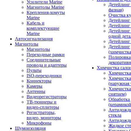
Усилители Marine
Детейлинг 
Магнитолы Marine
фазная)
Крепления-хомуты
Очистка ку
Marine
Детейлинг 
Кабель и
Детейлинг
комплектующие
Детейлинг
Marine
одной дета
Автосигнализация
Детейлинг
Магнитолы
Детейлинг
Магнитолы
(химчистк
Переходные рамки
Полировка
Соединительные
декоративн
провода и адаптеры
Химчистка сало
Пульты
Химчистка
ISO-переходники
Химчистка
Коннекторы
(наружная 
Камеры
Химчистка 
Антенны
снятием)
Видеорегистраторы
Обработка
ТВ-тюннеры и
(керамикой
видео-сплитеры
Антидождь
Регистраторы,
стекла
видео, мониторы
Антидождь 
Микрофоны
Жидкое сте
Шумоизоляция
Керамика (