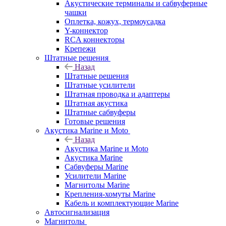
Акустические терминалы и сабвуферные
чашки
Оплетка, кожух, термоусадка
Y-коннектор
RCA коннекторы
Крепежи
Штатные решения
Назад
Штатные решения
Штатные усилители
Штатная проводка и адаптеры
Штатная акустика
Штатные сабвуферы
Готовые решения
Акустика Marine и Moto
Назад
Акустика Marine и Moto
Акустика Marine
Сабвуферы Marine
Усилители Marine
Магнитолы Marine
Крепления-хомуты Marine
Кабель и комплектующие Marine
Автосигнализация
Магнитолы