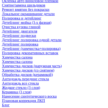
Оклейка авто виниловой пленкой
Снятие/замена шильдиков
Ремонт вмятин без покраски
Локальное окрашивание детали
Полировка и детейлинг
Детейлинг мойка (3-х фазная)
Очистка кузова глиной
Детейлинг двигателя
Детейлинг подвески
Детейлинг полировка одной детали
Детейлинг полировка
Детейлинг (химчистка+полировка)
Полировка декоративных вставок
Химчистка салона
Химчистка салона
Химчистка дисков (наружная часть)
Химчистка дисков (со снятием)
Обработка дисков (керамикой)
Антидождь передние стекла
Антидождь все стекла
Жидкое стекло (3 слоя)
Керамика (3 слоя)
Нанесение синтетического воска
Плановая коррекция ЛКП
Блог