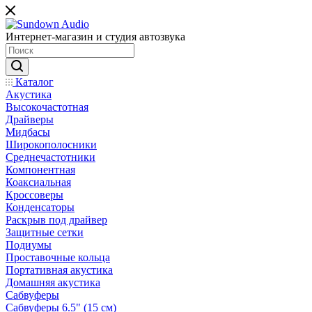
Интернет-магазин и студия автозвука
Каталог
Акустика
Высокочастотная
Драйверы
Мидбасы
Широкополосники
Среднечастотники
Компонентная
Коаксиальная
Кроссоверы
Конденсаторы
Раскрыв под драйвер
Защитные сетки
Подиумы
Проставочные кольца
Портативная акустика
Домашняя акустика
Сабвуферы
Сабвуферы 6.5" (15 см)