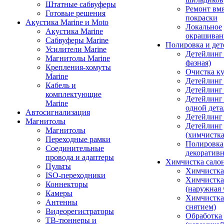
Штатные сабвуферы
Ремонт вмя
Готовые решения
покраски
Акустика Marine и Moto
Локальное
Акустика Marine
окрашиван
Сабвуферы Marine
Полировка и де
Усилители Marine
Детейлинг 
Магнитолы Marine
фазная)
Крепления-хомуты
Очистка ку
Marine
Детейлинг 
Кабель и
Детейлинг
комплектующие
Детейлинг
Marine
одной дета
Автосигнализация
Детейлинг
Магнитолы
Детейлинг
Магнитолы
(химчистк
Переходные рамки
Полировка
Соединительные
декоративн
провода и адаптеры
Химчистка сало
Пульты
Химчистка
ISO-переходники
Химчистка
Коннекторы
(наружная 
Камеры
Химчистка 
Антенны
снятием)
Видеорегистраторы
Обработка
ТВ-тюннеры и