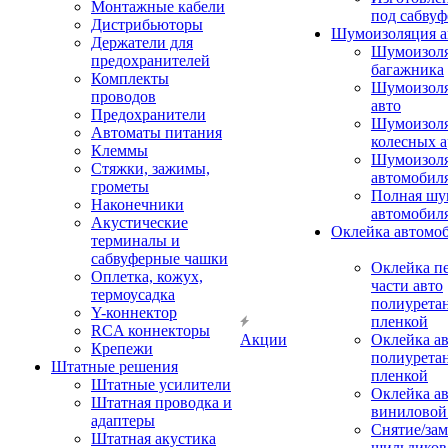
Монтажные кабели
под сабвуф
Дистрибьюторы
Шумоизоляция а
Держатели для
Шумоизол
предохранителей
багажника
Комплекты
Шумоизол
проводов
авто
Предохранители
Шумоизоля
Автоматы питания
колесных а
Клеммы
Шумоизоля
Стяжки, зажимы,
автомобил
грометы
Полная шу
Наконечники
автомобил
Акустические
Оклейка автомо
терминалы и
сабвуферные чашки
Оклейка п
Оплетка, кожух,
части авто
термоусадка
полиурета
Y-коннектор
пленкой
RCA коннекторы
Акции
Оклейка а
Крепежи
полиурета
Штатные решения
пленкой
Штатные усилители
Оклейка а
Штатная проводка и
виниловой
адаптеры
Снятие/зам
Штатная акустика
шильдиков