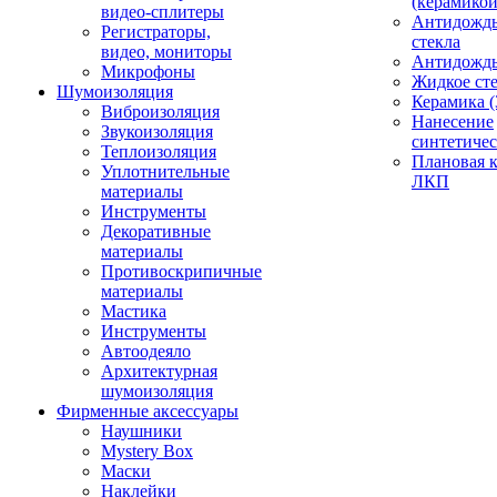
(керамикой
видео-сплитеры
Антидождь
Регистраторы,
стекла
видео, мониторы
Антидождь 
Микрофоны
Жидкое сте
Шумоизоляция
Керамика (
Виброизоляция
Нанесение
Звукоизоляция
синтетичес
Теплоизоляция
Плановая 
Уплотнительные
ЛКП
материалы
Инструменты
Декоративные
материалы
Противоскрипичные
материалы
Мастика
Инструменты
Автоодеяло
Архитектурная
шумоизоляция
Фирменные аксессуары
Наушники
Mystery Box
Маски
Наклейки