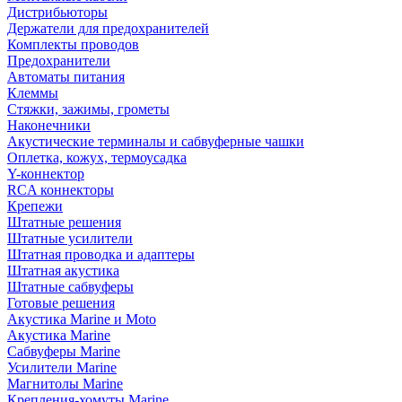
Дистрибьюторы
Держатели для предохранителей
Комплекты проводов
Предохранители
Автоматы питания
Клеммы
Стяжки, зажимы, грометы
Наконечники
Акустические терминалы и сабвуферные чашки
Оплетка, кожух, термоусадка
Y-коннектор
RCA коннекторы
Крепежи
Штатные решения
Штатные усилители
Штатная проводка и адаптеры
Штатная акустика
Штатные сабвуферы
Готовые решения
Акустика Marine и Moto
Акустика Marine
Сабвуферы Marine
Усилители Marine
Магнитолы Marine
Крепления-хомуты Marine