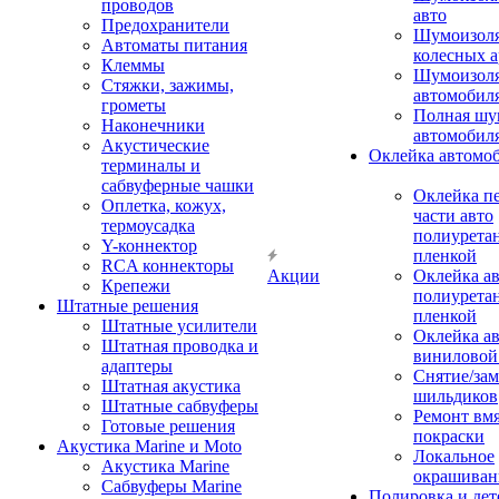
проводов
авто
Предохранители
Шумоизоля
Автоматы питания
колесных а
Клеммы
Шумоизоля
Стяжки, зажимы,
автомобил
грометы
Полная шу
Наконечники
автомобил
Акустические
Оклейка автомо
терминалы и
сабвуферные чашки
Оклейка п
Оплетка, кожух,
части авто
термоусадка
полиурета
Y-коннектор
пленкой
RCA коннекторы
Акции
Оклейка а
Крепежи
полиурета
Штатные решения
пленкой
Штатные усилители
Оклейка а
Штатная проводка и
виниловой
адаптеры
Снятие/зам
Штатная акустика
шильдиков
Штатные сабвуферы
Ремонт вмя
Готовые решения
покраски
Акустика Marine и Moto
Локальное
Акустика Marine
окрашиван
Сабвуферы Marine
Полировка и де