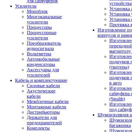
для сабвуферов
устройства
Усилители
Установка 
Моноблок
Установка 
Многоканальные
Установка 
усилители
Протяжка 
Процессоры
Изготовление п
Процессорные
корпусов и рамо
усилители
Изготовле
Преобразователь
переходно
аудиосигнала
магнитолу 
Вольтметры
Изготовле
Автомобильные
подиумов 
конденсаторы
(твитеры)
Аксессуары для
Изготовле
усилителей
подиумов 
Кабель и комплектующие
в авто
Силовые кабели
Изготовлен
Акустические
сабвуфера 
кабели
(Stealth)
Межблочные кабели
Изготовле
Монтажные кабели
под сабвуф
Дистрибьюторы
Шумоизоляция а
Держатели для
Шумоизол
предохранителей
багажника
Комплекты
Шумоизол