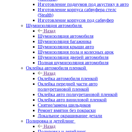
Изготовление подиумов под акустику в авто
Изготовление корпуса сабвуфера стелс
(Stealth)
Изготовление корпусов под сабвуфер
Шумоизоляция автомобиля
Назад
Шумоизоляция автомобиля
Шумоизоляция багажника
Шумоизоляция крыши авто
Шумоизоляция пола и колесных арок
Шумоизоляция дверей автомобиля
Полная шумоизоляция автомобиля
Оклейка автомобиля пленкой
Назад
Оклейка автомобиля пленкой
Оклейка передней части авто
полиуретановой пленкой
Оклейка авто полиуретановой пленкой
Оклейка авто виниловой пленкой
Снятие/замена шильдиков
Ремонт вмятин без покраски
Локальное окрашивание детали
Полировка и детейлинг
Назад
Полировка и детейлинг