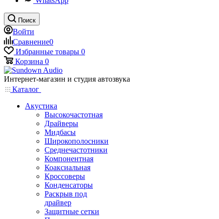
WhatsApp
Поиск
Войти
Сравнение
0
Избранные товары
0
Корзина
0
Интернет-магазин и студия автозвука
Каталог
Акустика
Высокочастотная
Драйверы
Мидбасы
Широкополосники
Среднечастотники
Компонентная
Коаксиальная
Кроссоверы
Конденсаторы
Раскрыв под
драйвер
Защитные сетки