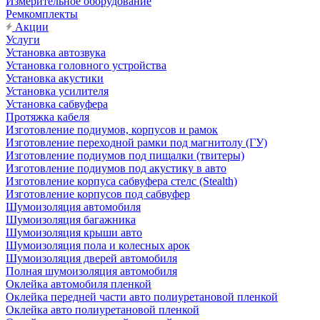
Измерительное оборудование
Ремкомплекты
Акции
Услуги
Установка автозвука
Установка головного устройства
Установка акустики
Установка усилителя
Установка сабвуфера
Протяжка кабеля
Изготовление подиумов, корпусов и рамок
Изготовление переходной рамки под магнитолу (ГУ)
Изготовление подиумов под пищалки (твитеры)
Изготовление подиумов под акустику в авто
Изготовление корпуса сабвуфера стелс (Stealth)
Изготовление корпусов под сабвуфер
Шумоизоляция автомобиля
Шумоизоляция багажника
Шумоизоляция крыши авто
Шумоизоляция пола и колесных арок
Шумоизоляция дверей автомобиля
Полная шумоизоляция автомобиля
Оклейка автомобиля пленкой
Оклейка передней части авто полиуретановой пленкой
Оклейка авто полиуретановой пленкой