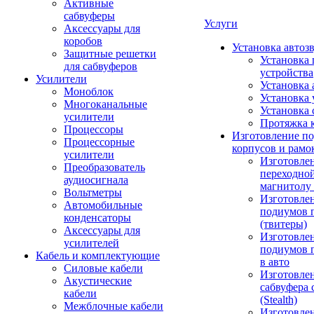
Активные
сабвуферы
Услуги
Аксессуары для
коробов
Установка автоз
Защитные решетки
Установка 
для сабвуферов
устройства
Усилители
Установка 
Моноблок
Установка 
Многоканальные
Установка 
усилители
Протяжка 
Процессоры
Изготовление п
Процессорные
корпусов и рамо
усилители
Изготовле
Преобразователь
переходно
аудиосигнала
магнитолу 
Вольтметры
Изготовле
Автомобильные
подиумов 
конденсаторы
(твитеры)
Аксессуары для
Изготовле
усилителей
подиумов 
Кабель и комплектующие
в авто
Силовые кабели
Изготовлен
Акустические
сабвуфера 
кабели
(Stealth)
Межблочные кабели
Изготовле