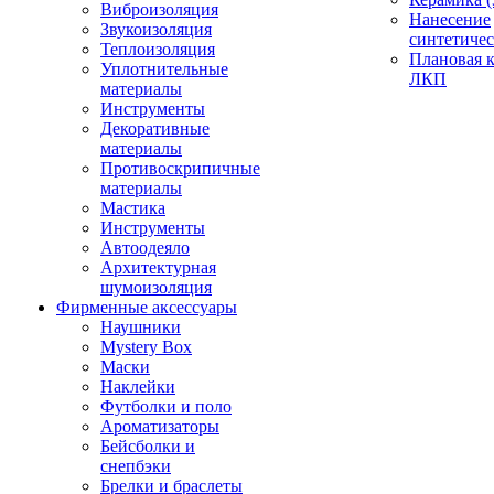
Виброизоляция
Нанесение
Звукоизоляция
синтетичес
Теплоизоляция
Плановая 
Уплотнительные
ЛКП
материалы
Инструменты
Декоративные
материалы
Противоскрипичные
материалы
Мастика
Инструменты
Автоодеяло
Архитектурная
шумоизоляция
Фирменные аксессуары
Наушники
Mystery Box
Маски
Наклейки
Футболки и поло
Ароматизаторы
Бейсболки и
снепбэки
Брелки и браслеты