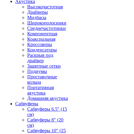
Акустика
Высокочастотная
Драйверы
Мидбасы
Широкополосники
Среднечастотники
Компонентная
Коаксиальная
Кроссоверы
Конденсаторы
Раскрыв под
драйвер
Защитные сетки
Подиумы
Проставочные
кольца
Портативная
акустика
Домашняя акустика
Сабвуферы
Сабвуферы 6.5" (15
см)
Сабвуферы 8" (20
см)
Сабвуферы 10" (25