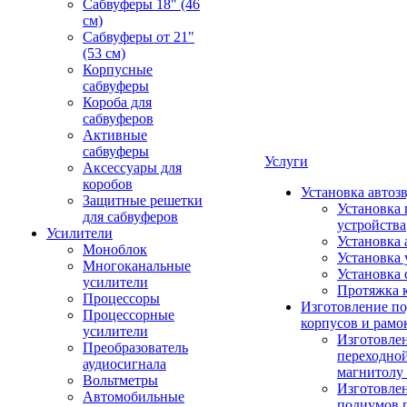
Сабвуферы 18" (46
см)
Сабвуферы от 21"
(53 см)
Корпусные
сабвуферы
Короба для
сабвуферов
Активные
сабвуферы
Услуги
Аксессуары для
коробов
Установка автоз
Защитные решетки
Установка 
для сабвуферов
устройства
Усилители
Установка 
Моноблок
Установка 
Многоканальные
Установка 
усилители
Протяжка 
Процессоры
Изготовление п
Процессорные
корпусов и рамо
усилители
Изготовле
Преобразователь
переходно
аудиосигнала
магнитолу 
Вольтметры
Изготовле
Автомобильные
подиумов 