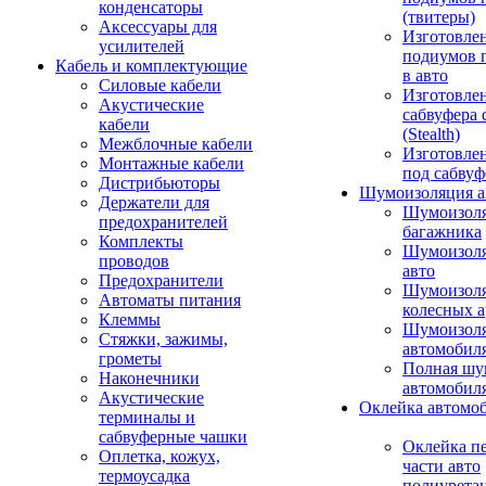
конденсаторы
(твитеры)
Аксессуары для
Изготовле
усилителей
подиумов 
Кабель и комплектующие
в авто
Силовые кабели
Изготовлен
Акустические
сабвуфера 
кабели
(Stealth)
Межблочные кабели
Изготовле
Монтажные кабели
под сабвуф
Дистрибьюторы
Шумоизоляция а
Держатели для
Шумоизол
предохранителей
багажника
Комплекты
Шумоизол
проводов
авто
Предохранители
Шумоизоля
Автоматы питания
колесных а
Клеммы
Шумоизоля
Стяжки, зажимы,
автомобил
грометы
Полная шу
Наконечники
автомобил
Акустические
Оклейка автомо
терминалы и
сабвуферные чашки
Оклейка п
Оплетка, кожух,
части авто
термоусадка
полиурета