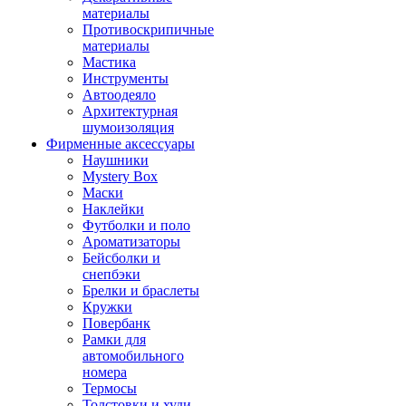
материалы
Противоскрипичные
материалы
Мастика
Инструменты
Автоодеяло
Архитектурная
шумоизоляция
Фирменные аксессуары
Наушники
Mystery Box
Маски
Наклейки
Футболки и поло
Ароматизаторы
Бейсболки и
снепбэки
Брелки и браслеты
Кружки
Повербанк
Рамки для
автомобильного
номера
Термосы
Толстовки и худи