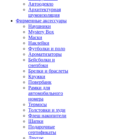
Автоодеяло
Архитектурная
шумоизоляция
Фирменные аксессуары
Наушники
Mystery Box
Маски
Наклейки
Футболки и поло
Ароматизаторы
Бейсболки и
снепбэки
Брелки и браслеты
Кружки
Повербанк
Рамки для
автомобильного
номера
Термосы
Толстовки и худи
Флеш накопители
Шапки
Подарочные
сертификаты
Другое