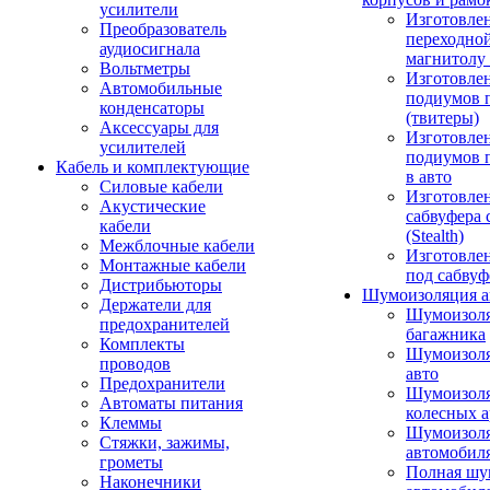
усилители
Изготовле
Преобразователь
переходно
аудиосигнала
магнитолу 
Вольтметры
Изготовле
Автомобильные
подиумов 
конденсаторы
(твитеры)
Аксессуары для
Изготовле
усилителей
подиумов 
Кабель и комплектующие
в авто
Силовые кабели
Изготовлен
Акустические
сабвуфера 
кабели
(Stealth)
Межблочные кабели
Изготовле
Монтажные кабели
под сабвуф
Дистрибьюторы
Шумоизоляция а
Держатели для
Шумоизол
предохранителей
багажника
Комплекты
Шумоизол
проводов
авто
Предохранители
Шумоизоля
Автоматы питания
колесных а
Клеммы
Шумоизоля
Стяжки, зажимы,
автомобил
грометы
Полная шу
Наконечники