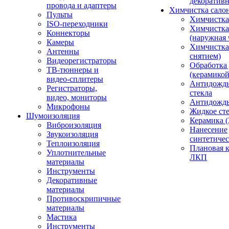
декоративн
провода и адаптеры
Химчистка сало
Пульты
Химчистка
ISO-переходники
Химчистка
Коннекторы
(наружная 
Камеры
Химчистка 
Антенны
снятием)
Видеорегистраторы
Обработка
ТВ-тюннеры и
(керамикой
видео-сплитеры
Антидождь
Регистраторы,
стекла
видео, мониторы
Антидождь 
Микрофоны
Жидкое сте
Шумоизоляция
Керамика (
Виброизоляция
Нанесение
Звукоизоляция
синтетичес
Теплоизоляция
Плановая 
Уплотнительные
ЛКП
материалы
Инструменты
Декоративные
материалы
Противоскрипичные
материалы
Мастика
Инструменты