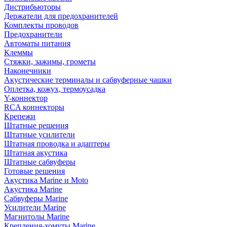
Дистрибьюторы
Держатели для предохранителей
Комплекты проводов
Предохранители
Автоматы питания
Клеммы
Стяжки, зажимы, грометы
Наконечники
Акустические терминалы и сабвуферные чашки
Оплетка, кожух, термоусадка
Y-коннектор
RCA коннекторы
Крепежи
Штатные решения
Штатные усилители
Штатная проводка и адаптеры
Штатная акустика
Штатные сабвуферы
Готовые решения
Акустика Marine и Moto
Акустика Marine
Сабвуферы Marine
Усилители Marine
Магнитолы Marine
Крепления-хомуты Marine