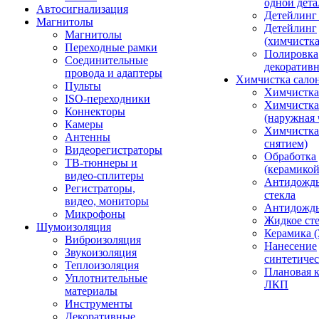
одной дета
Автосигнализация
Детейлинг
Магнитолы
Детейлинг
Магнитолы
(химчистк
Переходные рамки
Полировка
Соединительные
декоративн
провода и адаптеры
Химчистка сало
Пульты
Химчистка
ISO-переходники
Химчистка
Коннекторы
(наружная 
Камеры
Химчистка 
Антенны
снятием)
Видеорегистраторы
Обработка
ТВ-тюннеры и
(керамикой
видео-сплитеры
Антидождь
Регистраторы,
стекла
видео, мониторы
Антидождь 
Микрофоны
Жидкое сте
Шумоизоляция
Керамика (
Виброизоляция
Нанесение
Звукоизоляция
синтетичес
Теплоизоляция
Плановая 
Уплотнительные
ЛКП
материалы
Инструменты
Декоративные