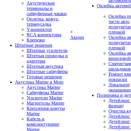
автомобил
Акустические
Оклейка автомо
терминалы и
сабвуферные чашки
Оклейка п
Оплетка, кожух,
части авто
термоусадка
полиурета
Y-коннектор
пленкой
RCA коннекторы
Акции
Оклейка а
Крепежи
полиурета
Штатные решения
пленкой
Штатные усилители
Оклейка а
Штатная проводка и
виниловой
адаптеры
Снятие/зам
Штатная акустика
шильдиков
Штатные сабвуферы
Ремонт вмя
Готовые решения
покраски
Акустика Marine и Moto
Локальное
Акустика Marine
окрашиван
Сабвуферы Marine
Полировка и де
Усилители Marine
Детейлинг 
Магнитолы Marine
фазная)
Крепления-хомуты
Очистка ку
Marine
Детейлинг 
Кабель и
Детейлинг
комплектующие
Детейлинг
Marine