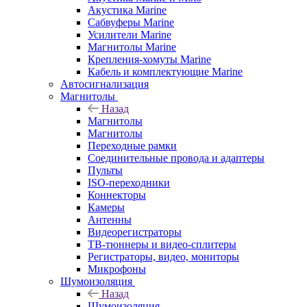
Акустика Marine
Сабвуферы Marine
Усилители Marine
Магнитолы Marine
Крепления-хомуты Marine
Кабель и комплектующие Marine
Автосигнализация
Магнитолы
Назад
Магнитолы
Магнитолы
Переходные рамки
Соединительные провода и адаптеры
Пульты
ISO-переходники
Коннекторы
Камеры
Антенны
Видеорегистраторы
ТВ-тюннеры и видео-сплитеры
Регистраторы, видео, мониторы
Микрофоны
Шумоизоляция
Назад
Шумоизоляция