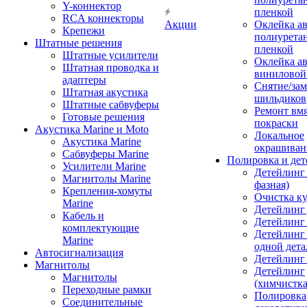
Y-коннектор
пленкой
RCA коннекторы
Акции
Оклейка а
Крепежи
полиурета
Штатные решения
пленкой
Штатные усилители
Оклейка а
Штатная проводка и
виниловой
адаптеры
Снятие/зам
Штатная акустика
шильдиков
Штатные сабвуферы
Ремонт вмя
Готовые решения
покраски
Акустика Marine и Moto
Локальное
Акустика Marine
окрашиван
Сабвуферы Marine
Полировка и де
Усилители Marine
Детейлинг 
Магнитолы Marine
фазная)
Крепления-хомуты
Очистка ку
Marine
Детейлинг 
Кабель и
Детейлинг
комплектующие
Детейлинг
Marine
одной дета
Автосигнализация
Детейлинг
Магнитолы
Детейлинг
Магнитолы
(химчистк
Переходные рамки
Полировка
Соединительные