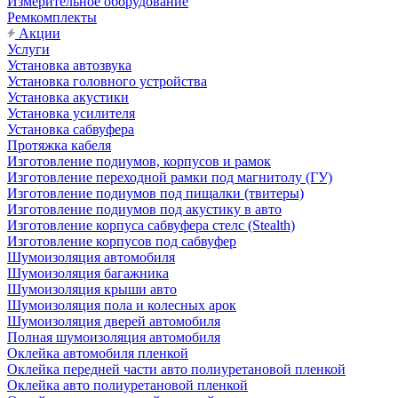
Измерительное оборудование
Ремкомплекты
Акции
Услуги
Установка автозвука
Установка головного устройства
Установка акустики
Установка усилителя
Установка сабвуфера
Протяжка кабеля
Изготовление подиумов, корпусов и рамок
Изготовление переходной рамки под магнитолу (ГУ)
Изготовление подиумов под пищалки (твитеры)
Изготовление подиумов под акустику в авто
Изготовление корпуса сабвуфера стелс (Stealth)
Изготовление корпусов под сабвуфер
Шумоизоляция автомобиля
Шумоизоляция багажника
Шумоизоляция крыши авто
Шумоизоляция пола и колесных арок
Шумоизоляция дверей автомобиля
Полная шумоизоляция автомобиля
Оклейка автомобиля пленкой
Оклейка передней части авто полиуретановой пленкой
Оклейка авто полиуретановой пленкой