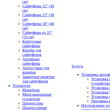
см)
Сабвуферы 12" (30
см)
Сабвуферы 15" (38
см)
Сабвуферы 18" (46
см)
Сабвуферы от 21"
(53 см)
Корпусные
сабвуферы
Короба для
сабвуферов
Активные
сабвуферы
Услуги
Аксессуары для
коробов
Установка автоз
Защитные решетки
Установка 
для сабвуферов
устройства
Усилители
Установка 
Моноблок
Установка 
Многоканальные
Установка 
усилители
Протяжка 
Процессоры
Изготовление п
Процессорные
корпусов и рамо