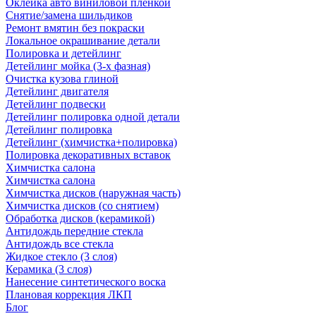
Оклейка авто виниловой пленкой
Снятие/замена шильдиков
Ремонт вмятин без покраски
Локальное окрашивание детали
Полировка и детейлинг
Детейлинг мойка (3-х фазная)
Очистка кузова глиной
Детейлинг двигателя
Детейлинг подвески
Детейлинг полировка одной детали
Детейлинг полировка
Детейлинг (химчистка+полировка)
Полировка декоративных вставок
Химчистка салона
Химчистка салона
Химчистка дисков (наружная часть)
Химчистка дисков (со снятием)
Обработка дисков (керамикой)
Антидождь передние стекла
Антидождь все стекла
Жидкое стекло (3 слоя)
Керамика (3 слоя)
Нанесение синтетического воска
Плановая коррекция ЛКП
Блог