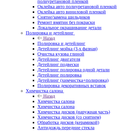
полиуретановой пленкой
Оклейка авто полиуретановой пленкой
Оклейка авто виниловой пленкой
Снятие/замена шильдиков
Ремонт вмятин без покраски
Локальное окрашивание детали
Полировка и детейлинг
Назад
Полировка и детейлинг
Детейлинг мойка (3-х фазная)
Очистка кузова глиной
Детейлинг двигателя
Детейлинг подвески
Детейлинг полировка одной детали
Детейлинг полировка
Детейлинг (химчистка+полировка)
Полировка декоративных вставок
Химчистка салона
Назад
Химчистка салона
Химчистка салона
Химчистка дисков (наружная часть)
Химчистка дисков (со снятием)
Обработка дисков (керамикой)
Антидождь передние стекла