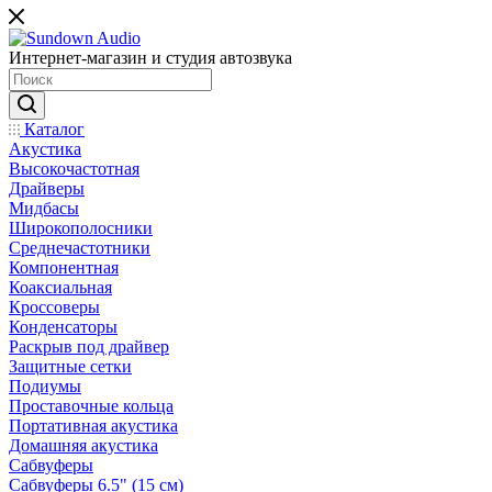
Интернет-магазин и студия автозвука
Каталог
Акустика
Высокочастотная
Драйверы
Мидбасы
Широкополосники
Среднечастотники
Компонентная
Коаксиальная
Кроссоверы
Конденсаторы
Раскрыв под драйвер
Защитные сетки
Подиумы
Проставочные кольца
Портативная акустика
Домашняя акустика
Сабвуферы
Сабвуферы 6.5" (15 см)